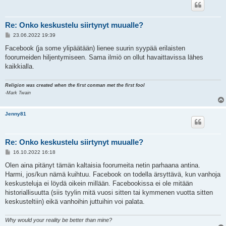
Re: Onko keskustelu siirtynyt muualle?
V
23.06.2022 19:39
i
e
Facebook (ja some ylipäätään) lienee suurin syypää erilaisten
s
foorumeiden hiljentymiseen. Sama ilmiö on ollut havaittavissa lähes
t
i
kaikkialla.
Religion was created when the first conman met the first fool
-Mark Twain
Jenny81
Re: Onko keskustelu siirtynyt muualle?
V
16.10.2022 16:18
i
e
Olen aina pitänyt tämän kaltaisia foorumeita netin parhaana antina.
s
Harmi, jos/kun nämä kuihtuu. Facebook on todella ärsyttävä, kun vanhoja
t
i
keskusteluja ei löydä oikein millään. Facebookissa ei ole mitään
historiallisuutta (siis tyylin mitä vuosi sitten tai kymmenen vuotta sitten
keskusteltiin) eikä vanhoihin juttuihin voi palata.
Why would your reality be better than mine?