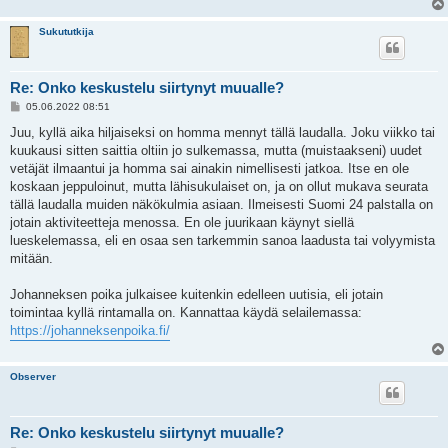
Sukututkija
Re: Onko keskustelu siirtynyt muualle?
V
05.06.2022 08:51
i
e
Juu, kyllä aika hiljaiseksi on homma mennyt tällä laudalla. Joku viikko tai
s
kuukausi sitten saittia oltiin jo sulkemassa, mutta (muistaakseni) uudet
t
i
vetäjät ilmaantui ja homma sai ainakin nimellisesti jatkoa. Itse en ole
koskaan jeppuloinut, mutta lähisukulaiset on, ja on ollut mukava seurata
tällä laudalla muiden näkökulmia asiaan. Ilmeisesti Suomi 24 palstalla on
jotain aktiviteetteja menossa. En ole juurikaan käynyt siellä
lueskelemassa, eli en osaa sen tarkemmin sanoa laadusta tai volyymista
mitään.
Johanneksen poika julkaisee kuitenkin edelleen uutisia, eli jotain
toimintaa kyllä rintamalla on. Kannattaa käydä selailemassa:
https://johanneksenpoika.fi/
Observer
Re: Onko keskustelu siirtynyt muualle?