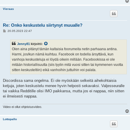
Vieraas
Re: Onko keskustelu siirtynyt muualle?
V
20.05.2023 22:47
i
e
s
Jenny81
kirjoitti:
t
i
Olen aina pitänyt tämän kaltaisia foorumeita netin parhaana antina.
Harmi, jos/kun nämä kuihtuu. Facebook on todella ärsyttävä, kun
vanhoja keskusteluja ei löydä oikein millään. Facebookissa ei ole
mitään historiallisuutta (siis tyylin mitä vuosi sitten tai kymmenen vuotta
sitten keskusteltiin) eikä vanhoihin juttuihin voi palata.
Discordissa sama ongelma. Ei ole myöskään selkeitä aihekohtaisia
ketjuja, joten keskustelu menee hyvin helposti sekavaksi. Valjesseuralle
tai vaikka Redditille olisi IMO paikkansa, mutta jos ei nappaa, niin sitten
ei ilmeisesti nappaa.
Video ei ollut ohjeistusvideo.
Lottopallo