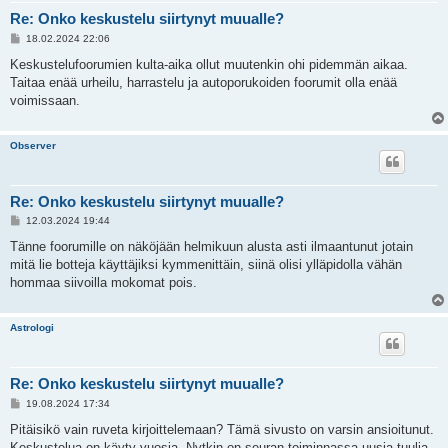
Re: Onko keskustelu siirtynyt muualle?
V
18.02.2024 22:06
i
e
Keskustelufoorumien kulta-aika ollut muutenkin ohi pidemmän aikaa.
s
Taitaa enää urheilu, harrastelu ja autoporukoiden foorumit olla enää
t
i
voimissaan.
Observer
Re: Onko keskustelu siirtynyt muualle?
V
12.03.2024 19:44
i
e
Tänne foorumille on näköjään helmikuun alusta asti ilmaantunut jotain
s
mitä lie botteja käyttäjiksi kymmenittäin, siinä olisi ylläpidolla vähän
t
i
hommaa siivoilla mokomat pois.
Astrologi
Re: Onko keskustelu siirtynyt muualle?
V
19.08.2024 17:34
i
e
Pitäisikö vain ruveta kirjoittelemaan? Tämä sivusto on varsin ansioitunut.
s
Keskustelua on käyty vuosia. Nytkin on seuran toiminnassa uusia tuulia,