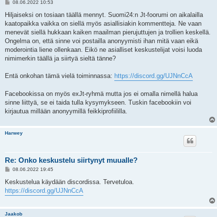
V
08.06.2022 10:53
i
e
Hiljaiseksi on tosiaan täällä mennyt. Suomi24:n Jt-foorumi on aikalailla
s
kaatopaikka vaikka on siellä myös asiallisiakin kommentteja. Ne vaan
t
i
menevät siellä hukkaan kaiken maailman pierujuttujen ja trollien keskellä.
Ongelma on, että sinne voi postailla anonyymisti ihan mitä vaan eikä
moderointia liene ollenkaan. Eikö ne asialliset keskustelijat voisi luoda
nimimerkin täällä ja siirtyä sieltä tänne?
Entä onkohan tämä vielä toiminnassa:
https://discord.gg/UJNnCcA
Facebookissa on myös exJt-ryhmä mutta jos ei omalla nimellä halua
sinne liittyä, se ei taida tulla kysymykseen. Tuskin facebookiin voi
kirjautua millään anonyymillä feikkiprofiililla.
Harwey
Re: Onko keskustelu siirtynyt muualle?
V
08.06.2022 19:45
i
e
Keskustelua käydään discordissa. Tervetuloa.
s
https://discord.gg/UJNnCcA
t
i
Jaakob