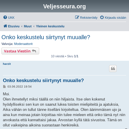
Veljesseura.org
UKK
Rekisteröidy
Kirjaudu sisään
Etusivu
Muut
Yleinen keskustelu
Onko keskustelu siirtynyt muualle?
Valvoja:
Moderaattorit
Vastaa Viestiin
10 viestiä • Sivu
1
/
1
harzit
Onko keskustelu siirtynyt muualle?
V
03.06.2022 19:54
i
e
Moi.
s
Olen ihmetellyt miksi täällä on niin hiljaista. Itse olen kokenut
t
i
hyödylliseksi sen kun on saanut lukea toisten mielipiteitä ja ajatuksia,
Aika vähän on tullut tänne itselläni kirjoiteltua. Olen äärimmäisen ujo ja
aina kun meinaa jotain kirjoittaa niin tulee mieleen että onko tämä nyt niin
arvokasta että kannattaisi jakaa. Arvostan kyllä tätä sivustoa. Tämä on
ollut vaikeipina aikoina suorastaan henkireikä.