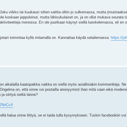
Joku viikko tai kuukausi sitten saittia oltiin jo sulkemassa, mutta (muistaakse
ole koskaan jeppuloinut, mutta lähisukulaiset on, ja on ollut mukava seurata t
 aktiviteetteja menossa. En ole juurikaan käynyt siellä lueskelemassa, eli en
 jotain toimintaa kyllä rintamalla on. Kannattaa käydä selailemassa:
https://j
 on aikalailla kaatopaikka vaikka on siellä myös asiallisiakin kommentteja. N
 Ongelma on, että sinne voi postailla anonyymisti ihan mitä vaan eikä moderoin
 ja siirtyä sieltä tänne?
/UJNnCcA
ä halua sinne liittyä, se ei taida tulla kysymykseen. Tuskin facebookiin voi 