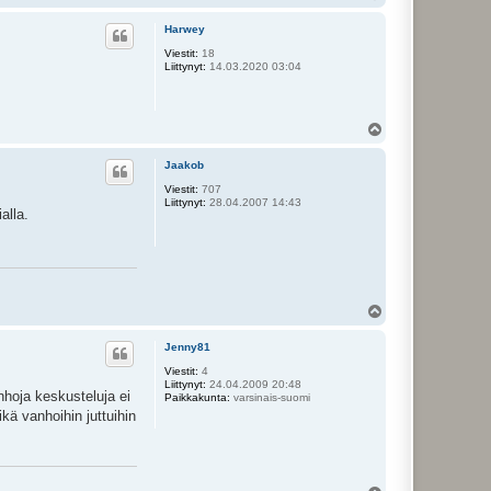
l
ö
Harwey
s
Viestit:
18
Liittynyt:
14.03.2020 03:04
Y
l
ö
Jaakob
s
Viestit:
707
Liittynyt:
28.04.2007 14:43
alla.
Y
l
ö
Jenny81
s
Viestit:
4
Liittynyt:
24.04.2009 20:48
nhoja keskusteluja ei
Paikkakunta:
varsinais-suomi
ikä vanhoihin juttuihin