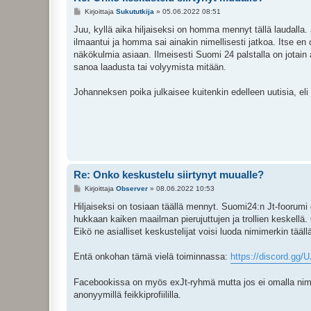
V
Kirjoittaja
Sukututkija
»
05.06.2022 08:51
i
e
Juu, kyllä aika hiljaiseksi on homma mennyt tällä laudalla. 
s
ilmaantui ja homma sai ainakin nimellisesti jatkoa. Itse en 
t
i
näkökulmia asiaan. Ilmeisesti Suomi 24 palstalla on jotain
sanoa laadusta tai volyymista mitään.
Johanneksen poika julkaisee kuitenkin edelleen uutisia, eli
Re: Onko keskustelu siirtynyt muualle?
V
Kirjoittaja
Observer
»
08.06.2022 10:53
i
e
Hiljaiseksi on tosiaan täällä mennyt. Suomi24:n Jt-foorumi
s
hukkaan kaiken maailman pierujuttujen ja trollien keskellä.
t
i
Eikö ne asialliset keskustelijat voisi luoda nimimerkin täällä
Entä onkohan tämä vielä toiminnassa:
https://discord.gg
Facebookissa on myös exJt-ryhmä mutta jos ei omalla nimell
anonyymillä feikkiprofiililla.