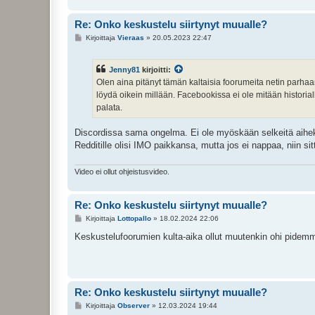
Re: Onko keskustelu siirtynyt muualle?
V
Kirjoittaja
Vieraas
»
20.05.2023 22:47
i
e
s
Jenny81
kirjoitti:
t
i
Olen aina pitänyt tämän kaltaisia foorumeita netin parha
löydä oikein millään. Facebookissa ei ole mitään historialli
palata.
Discordissa sama ongelma. Ei ole myöskään selkeitä aiheko
Redditille olisi IMO paikkansa, mutta jos ei nappaa, niin sit
Video ei ollut ohjeistusvideo.
Re: Onko keskustelu siirtynyt muualle?
V
Kirjoittaja
Lottopallo
»
18.02.2024 22:06
i
e
Keskustelufoorumien kulta-aika ollut muutenkin ohi pidemmä
s
t
i
Re: Onko keskustelu siirtynyt muualle?
V
Kirjoittaja
Observer
»
12.03.2024 19:44
i