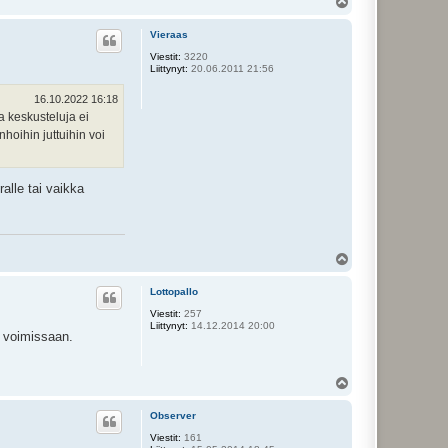
Y
l
ö
Vieraas
s
Viestit:
3220
Liittynyt:
20.06.2011 21:56
16.10.2022 16:18
a keskusteluja ei
nhoihin juttuihin voi
alle tai vaikka
Y
l
ö
Lottopallo
s
Viestit:
257
Liittynyt:
14.12.2014 20:00
ä voimissaan.
Y
l
ö
Observer
s
Viestit:
161