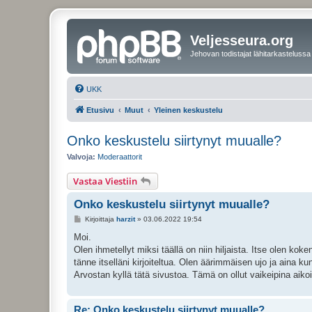
Veljesseura.org
Jehovan todistajat lähitarkastelussa
UKK
Etusivu
Muut
Yleinen keskustelu
Onko keskustelu siirtynyt muualle?
Valvoja:
Moderaattorit
Vastaa Viestiin
Onko keskustelu siirtynyt muualle?
V
Kirjoittaja
harzit
»
03.06.2022 19:54
i
e
Moi.
s
Olen ihmetellyt miksi täällä on niin hiljaista. Itse olen kok
t
i
tänne itselläni kirjoiteltua. Olen äärimmäisen ujo ja aina ku
Arvostan kyllä tätä sivustoa. Tämä on ollut vaikeipina aiko
Re: Onko keskustelu siirtynyt muualle?