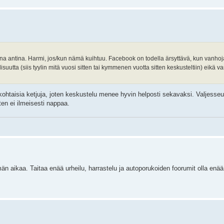
ana antina. Harmi, jos/kun nämä kuihtuu. Facebook on todella ärsyttävä, kun vanhoj
suutta (siis tyylin mitä vuosi sitten tai kymmenen vuotta sitten keskusteltiin) eikä va
htaisia ketjuja, joten keskustelu menee hyvin helposti sekavaksi. Valjesseur
ten ei ilmeisesti nappaa.
n aikaa. Taitaa enää urheilu, harrastelu ja autoporukoiden foorumit olla enä