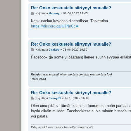
Re: Onko keskustelu siirtynyt muualle?
V
Kirjoittaja
Harwey
»
08.06.2022 19:45
i
e
Keskustelua käydään discordissa. Tervetuloa.
s
https://discord.gg/UJNnCcA
t
i
Re: Onko keskustelu siirtynyt muualle?
V
Kirjoittaja
Jaakob
»
23.06.2022 19:39
i
e
Facebook (ja some ylipäätään) lienee suurin syypää erilaist
s
t
i
Religion was created when the first conman met the first fool
-Mark Twain
Re: Onko keskustelu siirtynyt muualle?
V
Kirjoittaja
Jenny81
»
16.10.2022 16:18
i
e
Olen aina pitänyt tämän kaltaisia foorumeita netin parhaan
s
löydä oikein millään. Facebookissa ei ole mitään historiallis
t
i
voi palata.
Why would your reality be better than mine?