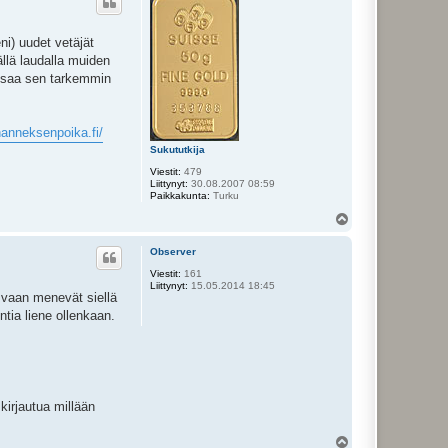
s
ni) uudet vetäjät
ällä laudalla muiden
 osaa sen tarkemmin
ohanneksenpoika.fi/
Sukututkija
Viestit:
479
Liittynyt:
30.08.2007 08:59
Paikkakunta:
Turku
Y
l
ö
Observer
s
Viestit:
161
Liittynyt:
15.05.2014 18:45
e vaan menevät siellä
tia liene ollenkaan.
kirjautua millään
Y