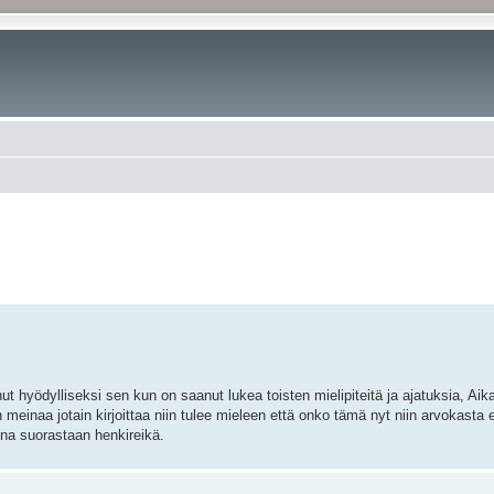
enut hyödylliseksi sen kun on saanut lukea toisten mielipiteitä ja ajatuksia, Aik
n meinaa jotain kirjoittaa niin tulee mieleen että onko tämä nyt niin arvokasta 
ina suorastaan henkireikä.