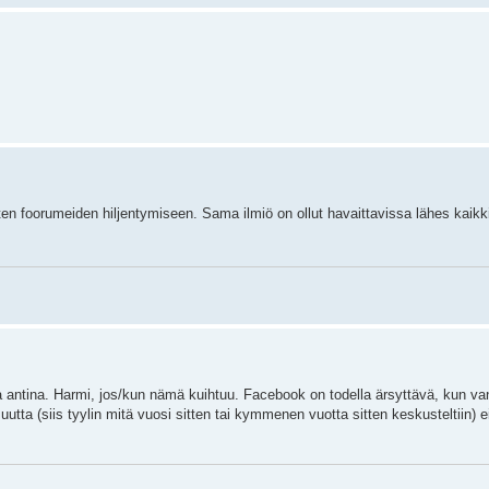
en foorumeiden hiljentymiseen. Sama ilmiö on ollut havaittavissa lähes kaikki
a antina. Harmi, jos/kun nämä kuihtuu. Facebook on todella ärsyttävä, kun va
uutta (siis tyylin mitä vuosi sitten tai kymmenen vuotta sitten keskusteltiin) e