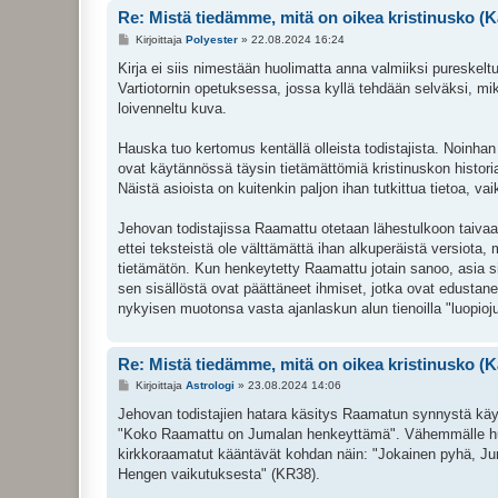
Re: Mistä tiedämme, mitä on oikea kristinusko (K
V
Kirjoittaja
Polyester
»
22.08.2024 16:24
i
e
Kirja ei siis nimestään huolimatta anna valmiiksi pureskelt
s
Vartiotornin opetuksessa, jossa kyllä tehdään selväksi, mik
t
i
loivenneltu kuva.
Hauska tuo kertomus kentällä olleista todistajista. Noinhan
ovat käytännössä täysin tietämättömiä kristinuskon historia
Näistä asioista on kuitenkin paljon ihan tutkittua tietoa, vai
Jehovan todistajissa Raamattu otetaan lähestulkoon taiva
ettei teksteistä ole välttämättä ihan alkuperäistä versiota,
tietämätön. Kun henkeytetty Raamattu jotain sanoo, asia sitt
sen sisällöstä ovat päättäneet ihmiset, jotka ovat edusta
nykyisen muotonsa vasta ajanlaskun alun tienoilla "luopioj
Re: Mistä tiedämme, mitä on oikea kristinusko (K
V
Kirjoittaja
Astrologi
»
23.08.2024 14:06
i
e
Jehovan todistajien hatara käsitys Raamatun synnystä käy
s
"Koko Raamattu on Jumalan henkeyttämä". Vähemmälle huomi
t
i
kirkkoraamatut kääntävät kohdan näin: "Jokainen pyhä, Juma
Hengen vaikutuksesta" (KR38).