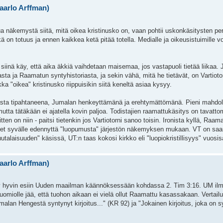
aarlo Arffman)
ua näkemystä siitä, mitä oikea kristinusko on, vaan pohtii uskonkäsitysten pe
ä on totuus ja ennen kaikkea ketä pitää totella. Medialle ja oikeusistuimille v
 siinä käy, että aika äkkiä vaihdetaan maisemaa, jos vastapuoli tietää liikaa. 
sta ja Raamatun syntyhistoriasta, ja sekin vähä, mitä he tietävät, on Vartioto
kka "oikea" kristinusko riippuisikin siitä keneltä asiaa kysyy.
asta tipahtaneena, Jumalan henkeyttämänä ja erehtymättömänä. Pieni mahdoll
 mutta tätäkään ei ajatella kovin paljoa. Todistajien raamattukäsitys on tavatto
en on niin - paitsi tietenkin jos Vartiotorni sanoo toisin. Ironista kyllä, Raa
neet syvälle edennyttä "luopumusta" järjestön näkemyksen mukaan. VT on saa
uutalaisuuden" käsissä, UT:n taas kokosi kirkko eli "luopiokristillisyys" vuo
aarlo Arffman)
 hyvin esiin Uuden maailman käännöksessään kohdassa 2. Tim 3:16. UM ilmoi
olle jää, että tuohon aikaan ei vielä ollut Raamattu kasassakaan. Vertail
lan Hengestä syntynyt kirjoitus..." (KR 92) ja "Jokainen kirjoitus, joka on 