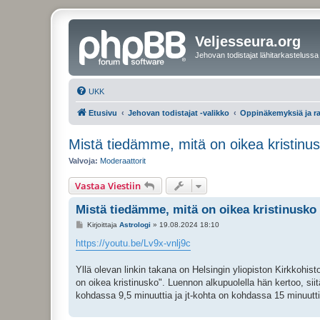
Veljesseura.org
Jehovan todistajat lähitarkastelussa
UKK
Etusivu
Jehovan todistajat -valikko
Oppinäkemyksiä ja r
Mistä tiedämme, mitä on oikea kristinu
Valvoja:
Moderaattorit
Vastaa Viestiin
Mistä tiedämme, mitä on oikea kristinusko
V
Kirjoittaja
Astrologi
»
19.08.2024 18:10
i
e
https://youtu.be/Lv9x-vnlj9c
s
t
i
Yllä olevan linkin takana on Helsingin yliopiston Kirkkohi
on oikea kristinusko". Luennon alkupuolella hän kertoo, sii
kohdassa 9,5 minuuttia ja jt-kohta on kohdassa 15 minuutti