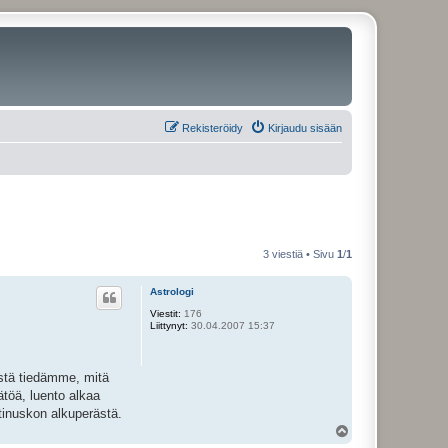
Rekisteröidy
Kirjaudu sisään
3 viestiä • Sivu
1
/
1
Astrologi
Viestit:
176
Liittynyt:
30.04.2007 15:37
istä tiedämme, mitä
ätöä, luento alkaa
stinuskon alkuperästä.
Y
l