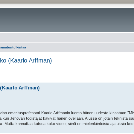
aamatuntulkintaa
sko (Kaarlo Arffman)
 (Kaarlo Arffman)
storian emeritusprofessori Kaarlo Arffmanin luento hänen uudesta kirjastaan "M
tä kun Jehovan todistajat kävivät hänen ovellaan. Alussa on jotain teknistä sä
a. Mutta kannattaa katsoa koko video, siinä on mielenkiintoisia ajatuksia kri