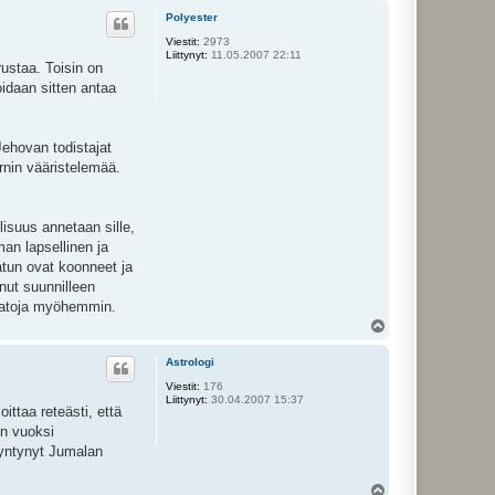
ö
Polyester
s
Viestit:
2973
Liittynyt:
11.05.2007 22:11
rustaa. Toisin on
oidaan sitten antaa
Jehovan todistajat
rnin vääristelemää.
isuus annetaan sille,
man lapsellinen ja
matun ovat koonneet ja
nut suunnilleen
sisatoja myöhemmin.
Y
l
ö
Astrologi
s
Viestit:
176
Liittynyt:
30.04.2007 15:37
ttaa reteästi, että
un vuoksi
syntynyt Jumalan
Y