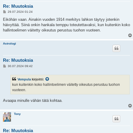
Re: Muutoksia
V
29.07.2024 01:24
i
e
Eiköhän vaan. Ainakin vuoden 1914 merkitys lahkon täytyy jotenkin
s
häivyttää. Siinä onkin hankala temppu toteutettavaksi, kun kuitenkin koko
t
i
hallintoelimen väitetty oikeutus perustuu tuohon vuoteen.
Astrologi
Re: Muutoksia
V
30.07.2024 09:42
i
e
s
Vempula
kirjoitti:
t
i
kun kuitenkin koko hallintoelimen väitetty oikeutus perustuu tuohon
vuoteen.
Avaapa minulle vähän tätä kohtaa.
Tony
Re: Muutoksia