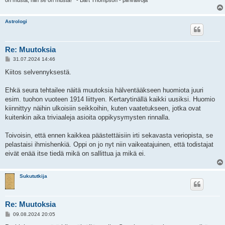
Astrologi
Re: Muutoksia
V
31.07.2024 14:46
i
e
Kiitos selvennyksestä.
s
t
i
Ehkä seura tehtailee näitä muutoksia hälventääkseen huomiota juuri
esim. tuohon vuoteen 1914 liittyen. Kertarytinällä kaikki uusiksi. Huomio
kiinnittyy näihin ulkoisiin seikkoihin, kuten vaatetukseen, jotka ovat
kuitenkin aika triviaaleja asioita oppikysymysten rinnalla.
Toivoisin, että ennen kaikkea päästettäisiin irti sekavasta veriopista, se
pelastaisi ihmishenkiä. Oppi on jo nyt niin vaikeatajuinen, että todistajat
eivät enää itse tiedä mikä on sallittua ja mikä ei.
Sukututkija
Re: Muutoksia
V
09.08.2024 20:05
i