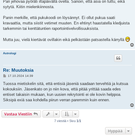
e
Pari jehovaa pyöräti iltapäivällä ovella. Sanoin, että asia on tuttu, eikä
s
sytytä. Kiitin mielenkiinnosta.
t
i
Panin merkille, että pukukoodi on löysännyt. Ei ollut pukua saati
kravaattia, mutta siistit vetimet muuten. En ehtinyt haastatella kledjuista
tarkemmin tai kenttätuntien raportointivelvollisuuksista.
Mutta juu, vielä kiertävät ovillakin eikä pelkästään patsastella kärryllä
Astrologi
Re: Muutoksia
V
17.10.2024 14:39
i
e
Tuossa mietiskelin sitä, että entisiä jäseniä saadaan tervehtiä ja kutsua
s
kokouksiin. Jäsenkato on jo niin kova, että pitää yrittää saada edes
t
i
entiset takaisin mukaan, kun uusien rekrytointi ei ole kovin helppoa.
Siksipä exiä saa kohdella piirun verran paremmin kuin ennen.
Vastaa Viestiin
7 viestiä • Sivu
1
/
1
Hyppää