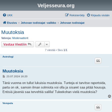
Veljesseura.org
UKK
Rekisteröidy
Kirjaudu sisään
Etusivu
Jehovan todistajat -valikko
Jehovan todistajat
Muutoksia
Valvoja:
Moderaattorit
Vastaa Viestiin
7 viestiä • Sivu
1
/
1
Astrologi
Muutoksia
V
23.07.2024 16:20
i
e
Tänä vuonna on tullut lukuisia muutoksia. Tunteja ei tarvitse raportoida,
s
parta on ok, samoin ilman solmiota voi olla ja sisaret saa pitää housuja.
t
i
Entisiä jäseniä saa tervehtiä salilla! Tuleekohan vielä muutoksia?
Vempula