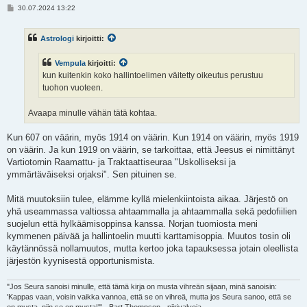
V
30.07.2024 13:22
i
e
s
Astrologi
kirjoitti:
t
i
Vempula
kirjoitti:
kun kuitenkin koko hallintoelimen väitetty oikeutus perustuu
tuohon vuoteen.
Avaapa minulle vähän tätä kohtaa.
Kun 607 on väärin, myös 1914 on väärin. Kun 1914 on väärin, myös 1919
on väärin. Ja kun 1919 on väärin, se tarkoittaa, että Jeesus ei nimittänyt
Vartiotornin Raamattu- ja Traktaattiseuraa "Uskolliseksi ja
ymmärtäväiseksi orjaksi". Sen pituinen se.
Mitä muutoksiin tulee, elämme kyllä mielenkiintoista aikaa. Järjestö on
yhä useammassa valtiossa ahtaammalla ja ahtaammalla sekä pedofiilien
suojelun että hylkäämisoppinsa kanssa. Norjan tuomiosta meni
kymmenen päivää ja hallintoelin muutti karttamisoppia. Muutos tosin oli
käytännössä nollamuutos, mutta kertoo joka tapauksessa jotain oleellista
järjestön kyynisestä opportunismista.
"Jos Seura sanoisi minulle, että tämä kirja on musta vihreän sijaan, minä sanoisin:
'Kappas vaan, voisin vaikka vannoa, että se on vihreä, mutta jos Seura sanoo, että se
on musta, niin se on musta!'" - Bart Thompson - piirivalvoja