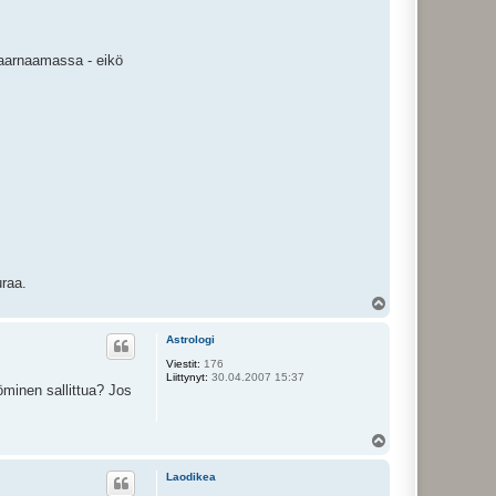
 saarnaamassa - eikö
uraa.
Y
l
ö
Astrologi
s
Viestit:
176
Liittynyt:
30.04.2007 15:37
öminen sallittua? Jos
Y
l
ö
Laodikea
s