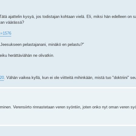
 Tätä ajattelin kysyä, jos todistajan kohtaan vielä. Eli, miksi hän edelleen on
evan väärässä?
t=1576
a Jeesukseen pelastajanani, minäkö en pelastu?"
 eiku herättäviähän ne olivatkin.
320
. Vähän vaikea kyllä, kun ei ole viitteitä mihinkään, mistä tuo "doktriini" se
äminen. Verensiirto rinnastetaan veren syöntiin, joten onko nyt oman veren sy