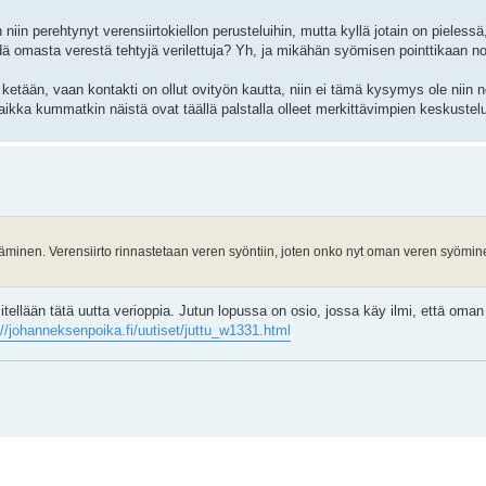
in perehtynyt verensiirtokiellon perusteluihin, mutta kyllä jotain on pielessä,
ödä omasta verestä tehtyjä verilettuja? Yh, ja mikähän syömisen pointtikaan no
 ketään, vaan kontakti on ollut ovityön kautta, niin ei tämä kysymys ole niin n
vaikka kummatkin näistä ovat täällä palstalla olleet merkittävimpien keskuste
täminen. Verensiirto rinnastetaan veren syöntiin, joten onko nyt oman veren syömine
itellään tätä uutta verioppia. Jutun lopussa on osio, jossa käy ilmi, että oman v
://johanneksenpoika.fi/uutiset/juttu_w1331.html