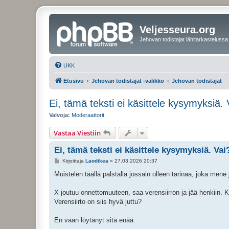
Veljesseura.org
Jehovan todistajat lähitarkastelussa
UKK
Etusivu
Jehovan todistajat -valikko
Jehovan todistajat
Ei, tämä teksti ei käsittele kysymyksiä. 
Valvoja:
Moderaattorit
Vastaa Viestiin
Ei, tämä teksti ei käsittele kysymyksiä. Vai
V
Kirjoittaja
Laodikea
»
27.03.2026 20:37
i
e
Muistelen täällä palstalla jossain olleen tarinaa, joka mene 
s
t
i
X joutuu onnettomuuteen, saa verensiirron ja jää henkiin. Kä
Verensiirto on siis hyvä juttu?
En vaan löytänyt sitä enää.