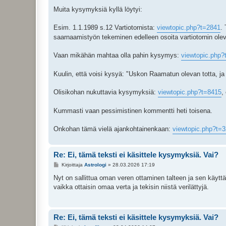
Muita kysymyksiä kyllä löytyi:
Esim. 1.1.1989 s.12 Vartiotornista:
viewtopic.php?t=2841
.
saarnaamistyön tekeminen edelleen osoita vartiotornin ol
Vaan mikähän mahtaa olla pahin kysymys:
viewtopic.php?
Kuulin, että voisi kysyä: "Uskon Raamatun olevan totta, j
Olisikohan nukuttavia kysymyksiä:
viewtopic.php?t=8415
,
Kummasti vaan pessimistinen kommentti heti toisena.
Onkohan tämä vielä ajankohtainenkaan:
viewtopic.php?t=
Re: Ei, tämä teksti ei käsittele kysymyksiä. Vai?
V
Kirjoittaja
Astrologi
»
28.03.2026 17:19
i
e
Nyt on sallittua oman veren ottaminen talteen ja sen käytt
s
vaikka ottaisin omaa verta ja tekisin niistä verilättyjä.
t
i
Re: Ei, tämä teksti ei käsittele kysymyksiä. Vai?