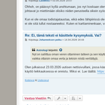
V
Kirjoittaja
Laodikea
»
03.04.2026 14:07
i
e
Ohhoh, on päässyt kyllä unohtumaan, jos nyt koskaan olen ni
s
johtavat jo miettimään olisiko niiden perusteella oikein sy
t
i
Kun ei ole omaa todistajataustaa, eikä edes lähipiirissä ole
ei ole sitä tullut nostaaneeksi. Kuten ei karttaminenkaan, 
Re: Ei, tämä teksti ei käsittele kysymyksiä. Vai?
V
Kirjoittaja
Johanneksen poika
»
14.04.2026 16:44
i
e
s
Astrologi
kirjoitti:
t
i
Nyt on sallittua oman veren ottaminen talteen ja sen käyt
vaikka ottaisin omaa verta ja tekisin niistä verilättyjä.
Olen julkaissut 23.03.2026 uutisen nettisivuillani, jossa käs
käyttö leikkauksessa ei onnistu. Miksi ei. Lue täältä:
https
Kotisivut
&
Uutissivut
Vastaa Viestiin