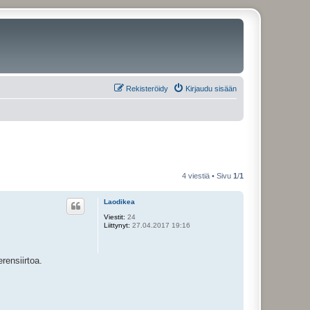
Rekisteröidy
Kirjaudu sisään
4 viestiä • Sivu
1
/
1
Laodikea
Viestit:
24
Liittynyt:
27.04.2017 19:16
rensiirtoa.