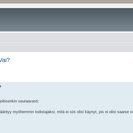
Vai?
?
joltisenkin seuraavasti:
äntyy myöhemmin todistajaksi, mitä ei siis olisi käynyt, jos ei olisi saanut ve