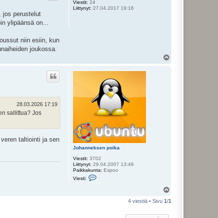
Viestit:
24
Liittynyt:
27.04.2017 19:16
 jos perustelut
in ylipäänsä on...
oussut niin esiin, kun
lunaiheiden joukossa.
Y
l
ö
s
28.03.2026 17:19
n sallittua? Jos
eren taltiointi ja sen
Johanneksen poika
Viestit:
3702
Liittynyt:
29.04.2007 13:49
Paikkakunta:
Espoo
V
Viesti:
i
e
Y
s
l
t
4 viestiä • Sivu
1
/
1
ö
i
s
J
o