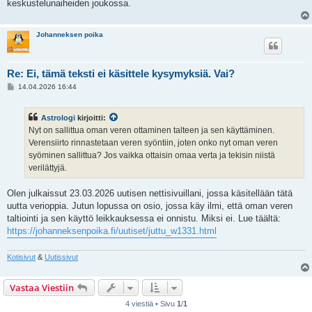
keskustelunaiheiden joukossa.
Johanneksen poika
Re: Ei, tämä teksti ei käsittele kysymyksiä. Vai?
V
14.04.2026 16:44
i
e
s
Astrologi
kirjoitti:
t
i
Nyt on sallittua oman veren ottaminen talteen ja sen käyttäminen.
Verensiirto rinnastetaan veren syöntiin, joten onko nyt oman veren
syöminen sallittua? Jos vaikka ottaisin omaa verta ja tekisin niistä
verilättyjä.
Olen julkaissut 23.03.2026 uutisen nettisivuillani, jossa käsitellään tätä
uutta verioppia. Jutun lopussa on osio, jossa käy ilmi, että oman veren
taltiointi ja sen käyttö leikkauksessa ei onnistu. Miksi ei. Lue täältä:
https://johanneksenpoika.fi/uutiset/juttu_w1331.html
Kotisivut
&
Uutissivut
Vastaa Viestiin
4 viestiä • Sivu
1
/
1