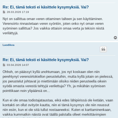
Re: Ei, tämä teksti ei käsittele kysymyksiä. Vai?
V
28.03.2026 17:19
i
e
Nyt on sallittua oman veren ottaminen talteen ja sen käyttäminen.
s
Verensiirto rinnastetaan veren syöntiin, joten onko nyt oman veren
t
i
syöminen sallittua? Jos vaikka ottaisin omaa verta ja tekisin niistä
verilättyjä.
Laodikea
Re: Ei, tämä teksti ei käsittele kysymyksiä. Vai?
V
03.04.2026 14:07
i
e
Ohhoh, on päässyt kyllä unohtumaan, jos nyt koskaan olen niin
s
perehtynyt verensiirtokiellon perusteluihin, mutta kyllä jotain on pielessä,
t
i
jos perustelut johtavat jo miettimään olisiko niiden perusteella oikein
syödä omasta verestä tehtyjä verilettuja? Yh, ja mikähän syömisen
pointtikaan noin ylipäänsä on...
Kun ei ole omaa todistajataustaa, eikä edes lähipiirissä ole ketään, vaan
kontakti on ollut ovityön kautta, niin ei tämä kysymys ole niin noussut
niin esiin, kun ei ole sitä tullut nostaaneeksi. Kuten ei karttaminenkaan,
vaikka kummatkin näistä ovat täällä palstalla olleet merkittävimpien