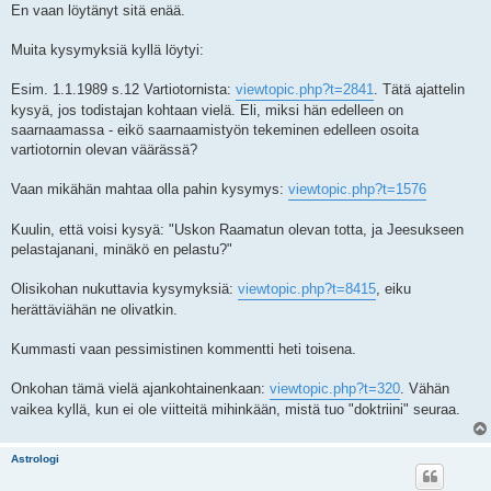
En vaan löytänyt sitä enää.
Muita kysymyksiä kyllä löytyi:
Esim. 1.1.1989 s.12 Vartiotornista:
viewtopic.php?t=2841
. Tätä ajattelin
kysyä, jos todistajan kohtaan vielä. Eli, miksi hän edelleen on
saarnaamassa - eikö saarnaamistyön tekeminen edelleen osoita
vartiotornin olevan väärässä?
Vaan mikähän mahtaa olla pahin kysymys:
viewtopic.php?t=1576
Kuulin, että voisi kysyä: "Uskon Raamatun olevan totta, ja Jeesukseen
pelastajanani, minäkö en pelastu?"
Olisikohan nukuttavia kysymyksiä:
viewtopic.php?t=8415
, eiku
herättäviähän ne olivatkin.
Kummasti vaan pessimistinen kommentti heti toisena.
Onkohan tämä vielä ajankohtainenkaan:
viewtopic.php?t=320
. Vähän
vaikea kyllä, kun ei ole viitteitä mihinkään, mistä tuo "doktriini" seuraa.
Astrologi