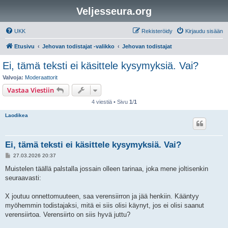
Veljesseura.org
UKK
Rekisteröidy
Kirjaudu sisään
Etusivu
Jehovan todistajat -valikko
Jehovan todistajat
Ei, tämä teksti ei käsittele kysymyksiä. Vai?
Valvoja:
Moderaattorit
Vastaa Viestiin
4 viestiä • Sivu
1
/
1
Laodikea
Ei, tämä teksti ei käsittele kysymyksiä. Vai?
V
27.03.2026 20:37
i
e
Muistelen täällä palstalla jossain olleen tarinaa, joka mene joltisenkin
s
seuraavasti:
t
i
X joutuu onnettomuuteen, saa verensiirron ja jää henkiin. Kääntyy
myöhemmin todistajaksi, mitä ei siis olisi käynyt, jos ei olisi saanut
verensiirtoa. Verensiirto on siis hyvä juttu?