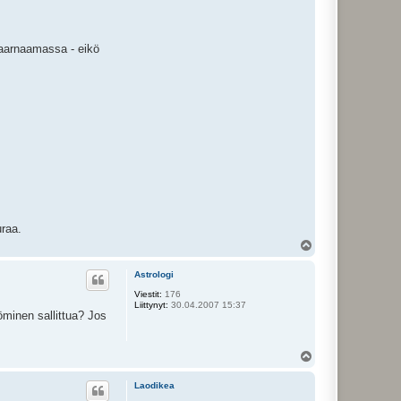
 saarnaamassa - eikö
uraa.
Y
l
ö
Astrologi
s
Viestit:
176
Liittynyt:
30.04.2007 15:37
öminen sallittua? Jos
Y
l
ö
Laodikea
s