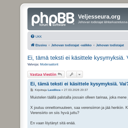
Veljesseura.org
Jehovan todistajat lähitarkastelussa
UKK
Etusivu
Jehovan todistajat -valikko
Jehovan todistajat
Ei, tämä teksti ei käsittele kysymyksiä. 
Valvoja:
Moderaattorit
Vastaa Viestiin
Ei, tämä teksti ei käsittele kysymyksiä. Vai
V
Kirjoittaja
Laodikea
»
27.03.2026 20:37
i
e
Muistelen täällä palstalla jossain olleen tarinaa, joka mene 
s
t
i
X joutuu onnettomuuteen, saa verensiirron ja jää henkiin. Kä
Verensiirto on siis hyvä juttu?
En vaan löytänyt sitä enää.