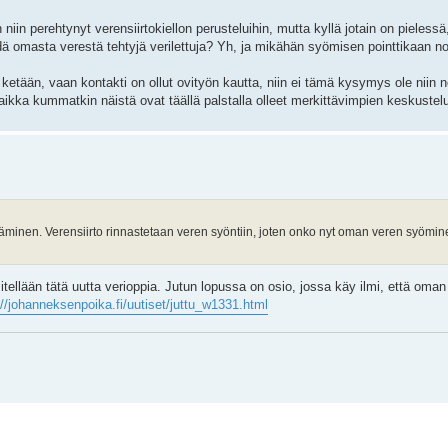
in perehtynyt verensiirtokiellon perusteluihin, mutta kyllä jotain on pielessä,
ödä omasta verestä tehtyjä verilettuja? Yh, ja mikähän syömisen pointtikaan no
 ketään, vaan kontakti on ollut ovityön kautta, niin ei tämä kysymys ole niin n
vaikka kummatkin näistä ovat täällä palstalla olleet merkittävimpien keskuste
täminen. Verensiirto rinnastetaan veren syöntiin, joten onko nyt oman veren syömine
itellään tätä uutta verioppia. Jutun lopussa on osio, jossa käy ilmi, että oman v
://johanneksenpoika.fi/uutiset/juttu_w1331.html