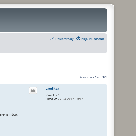
Rekisteröidy
Kirjaudu sisään
4 viestiä • Sivu
1
/
1
Laodikea
Viestit:
24
Liittynyt:
27.04.2017 19:16
rensiirtoa.