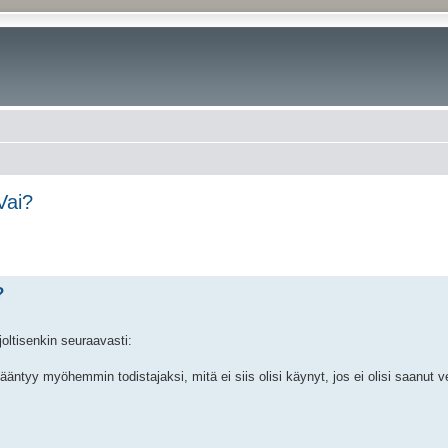
Vai?
?
joltisenkin seuraavasti:
äntyy myöhemmin todistajaksi, mitä ei siis olisi käynyt, jos ei olisi saanut ve