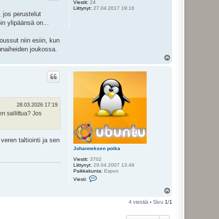
Viestit:
24
Liittynyt:
27.04.2017 19:16
 jos perustelut
in ylipäänsä on...
oussut niin esiin, kun
lunaiheiden joukossa.
Y
l
ö
s
28.03.2026 17:19
n sallittua? Jos
eren taltiointi ja sen
Johanneksen poika
Viestit:
3702
Liittynyt:
29.04.2007 13:49
Paikkakunta:
Espoo
V
Viesti:
i
e
Y
s
l
t
4 viestiä • Sivu
1
/
1
ö
i
s
J
o