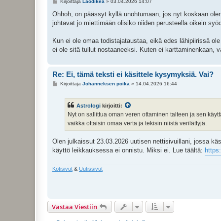
V
Kirjoittaja
Laodikea
»
03.04.2026 14:07
i
e
Ohhoh, on päässyt kyllä unohtumaan, jos nyt koskaan olen ni
s
johtavat jo miettimään olisiko niiden perusteella oikein sy
t
i
Kun ei ole omaa todistajataustaa, eikä edes lähipiirissä ole
ei ole sitä tullut nostaaneeksi. Kuten ei karttaminenkaan, 
Re: Ei, tämä teksti ei käsittele kysymyksiä. Vai?
V
Kirjoittaja
Johanneksen poika
»
14.04.2026 16:44
i
e
s
Astrologi
kirjoitti:
t
i
Nyt on sallittua oman veren ottaminen talteen ja sen käyt
vaikka ottaisin omaa verta ja tekisin niistä verilättyjä.
Olen julkaissut 23.03.2026 uutisen nettisivuillani, jossa käs
käyttö leikkauksessa ei onnistu. Miksi ei. Lue täältä:
https
Kotisivut
&
Uutissivut
Vastaa Viestiin