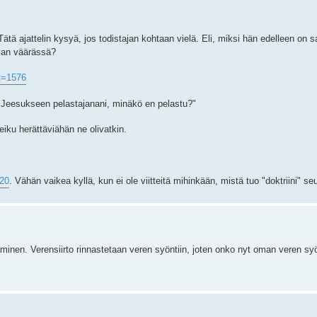
 Tätä ajattelin kysyä, jos todistajan kohtaan vielä. Eli, miksi hän edelleen on
evan väärässä?
t=1576
a Jeesukseen pelastajanani, minäkö en pelastu?"
 eiku herättäviähän ne olivatkin.
320
. Vähän vaikea kyllä, kun ei ole viitteitä mihinkään, mistä tuo "doktriini" se
äminen. Verensiirto rinnastetaan veren syöntiin, joten onko nyt oman veren sy