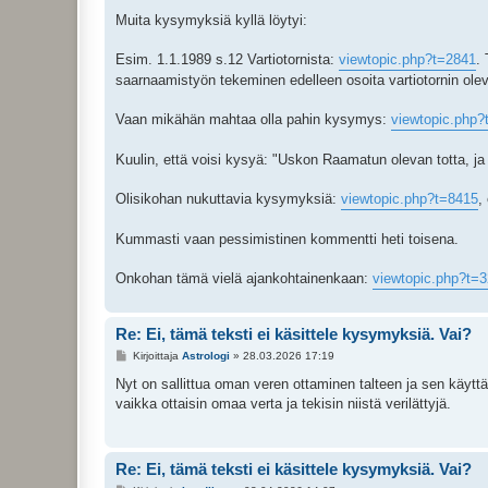
Muita kysymyksiä kyllä löytyi:
Esim. 1.1.1989 s.12 Vartiotornista:
viewtopic.php?t=2841
.
saarnaamistyön tekeminen edelleen osoita vartiotornin ol
Vaan mikähän mahtaa olla pahin kysymys:
viewtopic.php?
Kuulin, että voisi kysyä: "Uskon Raamatun olevan totta, j
Olisikohan nukuttavia kysymyksiä:
viewtopic.php?t=8415
,
Kummasti vaan pessimistinen kommentti heti toisena.
Onkohan tämä vielä ajankohtainenkaan:
viewtopic.php?t=
Re: Ei, tämä teksti ei käsittele kysymyksiä. Vai?
V
Kirjoittaja
Astrologi
»
28.03.2026 17:19
i
e
Nyt on sallittua oman veren ottaminen talteen ja sen käytt
s
vaikka ottaisin omaa verta ja tekisin niistä verilättyjä.
t
i
Re: Ei, tämä teksti ei käsittele kysymyksiä. Vai?