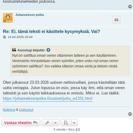
keskustelunaiheiden joukossa.
Johanneksen poika
Re: Ei, tämä teksti ei käsittele kysymyksiä. Vai?
V
14.04.2026 16:44
i
e
s
Astrologi
kirjoitti:
t
i
Nyt on sallittua oman veren ottaminen talteen ja sen käyttäminen.
Verensiirto rinnastetaan veren syöntiin, joten onko nyt oman veren
syöminen sallittua? Jos vaikka ottaisin omaa verta ja tekisin niistä
verilättyjä.
Olen julkaissut 23.03.2026 uutisen nettisivuillani, jossa käsitellään tätä
uutta verioppia. Jutun lopussa on osio, jossa käy ilmi, että oman veren
taltiointi ja sen käyttö leikkauksessa ei onnistu. Miksi ei. Lue täältä:
https://johanneksenpoika.fi/uutiset/juttu_w1331.html
Kotisivut
&
Uutissivut
Vastaa Viestiin
4 viestiä • Sivu
1
/
1