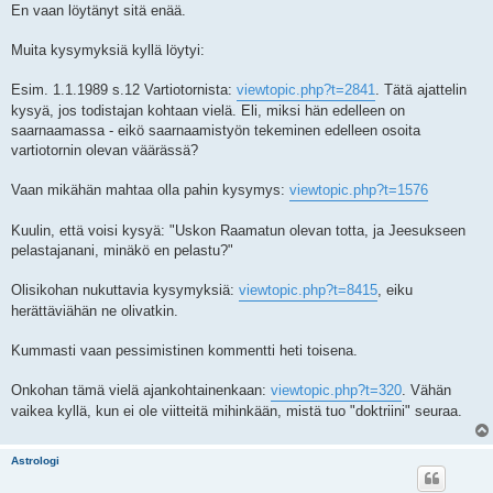
En vaan löytänyt sitä enää.
Muita kysymyksiä kyllä löytyi:
Esim. 1.1.1989 s.12 Vartiotornista:
viewtopic.php?t=2841
. Tätä ajattelin
kysyä, jos todistajan kohtaan vielä. Eli, miksi hän edelleen on
saarnaamassa - eikö saarnaamistyön tekeminen edelleen osoita
vartiotornin olevan väärässä?
Vaan mikähän mahtaa olla pahin kysymys:
viewtopic.php?t=1576
Kuulin, että voisi kysyä: "Uskon Raamatun olevan totta, ja Jeesukseen
pelastajanani, minäkö en pelastu?"
Olisikohan nukuttavia kysymyksiä:
viewtopic.php?t=8415
, eiku
herättäviähän ne olivatkin.
Kummasti vaan pessimistinen kommentti heti toisena.
Onkohan tämä vielä ajankohtainenkaan:
viewtopic.php?t=320
. Vähän
vaikea kyllä, kun ei ole viitteitä mihinkään, mistä tuo "doktriini" seuraa.
Astrologi