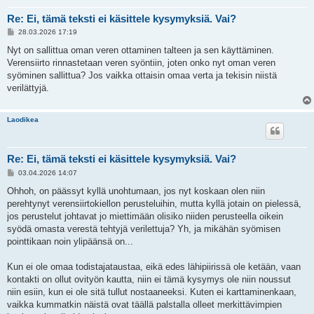
Re: Ei, tämä teksti ei käsittele kysymyksiä. Vai?
V
28.03.2026 17:19
i
e
Nyt on sallittua oman veren ottaminen talteen ja sen käyttäminen.
s
Verensiirto rinnastetaan veren syöntiin, joten onko nyt oman veren
t
i
syöminen sallittua? Jos vaikka ottaisin omaa verta ja tekisin niistä
verilättyjä.
Laodikea
Re: Ei, tämä teksti ei käsittele kysymyksiä. Vai?
V
03.04.2026 14:07
i
e
Ohhoh, on päässyt kyllä unohtumaan, jos nyt koskaan olen niin
s
perehtynyt verensiirtokiellon perusteluihin, mutta kyllä jotain on pielessä,
t
i
jos perustelut johtavat jo miettimään olisiko niiden perusteella oikein
syödä omasta verestä tehtyjä verilettuja? Yh, ja mikähän syömisen
pointtikaan noin ylipäänsä on...
Kun ei ole omaa todistajataustaa, eikä edes lähipiirissä ole ketään, vaan
kontakti on ollut ovityön kautta, niin ei tämä kysymys ole niin noussut
niin esiin, kun ei ole sitä tullut nostaaneeksi. Kuten ei karttaminenkaan,
vaikka kummatkin näistä ovat täällä palstalla olleet merkittävimpien