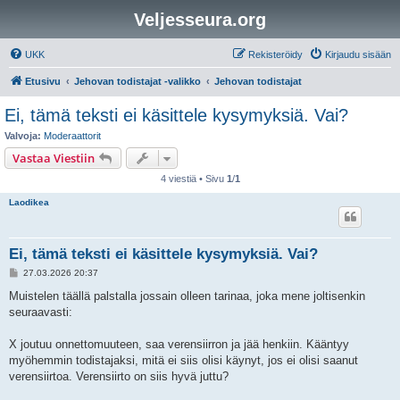
Veljesseura.org
UKK
Rekisteröidy
Kirjaudu sisään
Etusivu
Jehovan todistajat -valikko
Jehovan todistajat
Ei, tämä teksti ei käsittele kysymyksiä. Vai?
Valvoja:
Moderaattorit
Vastaa Viestiin
4 viestiä • Sivu
1
/
1
Laodikea
Ei, tämä teksti ei käsittele kysymyksiä. Vai?
V
27.03.2026 20:37
i
e
Muistelen täällä palstalla jossain olleen tarinaa, joka mene joltisenkin
s
seuraavasti:
t
i
X joutuu onnettomuuteen, saa verensiirron ja jää henkiin. Kääntyy
myöhemmin todistajaksi, mitä ei siis olisi käynyt, jos ei olisi saanut
verensiirtoa. Verensiirto on siis hyvä juttu?