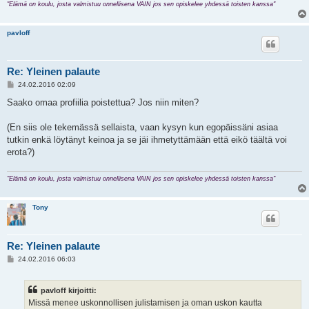
"Elämä on koulu, josta valmistuu onnellisena VAIN jos sen opiskelee yhdessä toisten kanssa"
pavloff
Re: Yleinen palaute
V
24.02.2016 02:09
i
e
Saako omaa profiilia poistettua? Jos niin miten?
s
t
i
(En siis ole tekemässä sellaista, vaan kysyn kun egopäissäni asiaa
tutkin enkä löytänyt keinoa ja se jäi ihmetyttämään että eikö täältä voi
erota?)
"Elämä on koulu, josta valmistuu onnellisena VAIN jos sen opiskelee yhdessä toisten kanssa"
Tony
Re: Yleinen palaute
V
24.02.2016 06:03
i
e
s
pavloff kirjoitti:
t
i
Missä menee uskonnollisen julistamisen ja oman uskon kautta