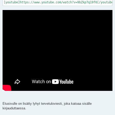
[youtube]https://www.youtube.com/watch?v=9bZkp7q19f0[/youtube]
Etusivulle on lisätty lyhyt tervetuloviesti, joka katoaa sisälle
kirjauduttaessa.