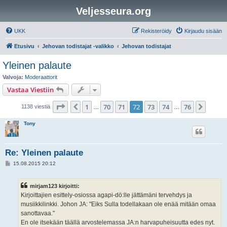
Veljesseura.org
UKK
Rekisteröidy
Kirjaudu sisään
Etusivu
Jehovan todistajat -valikko
Jehovan todistajat
Yleinen palaute
Valvoja:
Moderaattorit
Vastaa Viestiin
Sivu
72
/
76
1
70
71
72
73
74
76
Edellinen
Seura
1138 viestiä
…
…
Tony
Re: Yleinen palaute
V
15.08.2015 20:12
i
e
s
mirjam123 kirjoitti:
t
i
Kirjoittajien esittely-osiossa agapi-dö:lle jättämäni tervehdys ja
musiikkilinkki. Johon JA: "Eiks Sulla todellakaan ole enää mitään omaa
sanottavaa."
En ole itsekään täällä arvostelemassa JA:n harvapuheisuutta edes nyt.