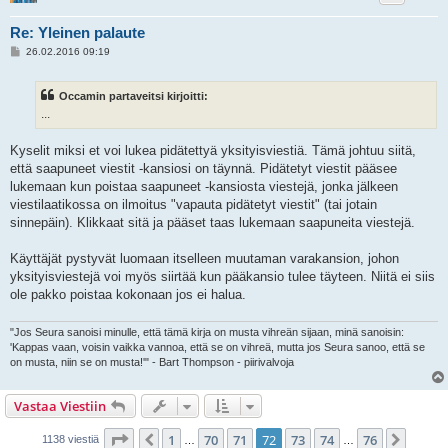
Re: Yleinen palaute
V
26.02.2016 09:19
i
e
s
Occamin partaveitsi kirjoitti:
t
i
...
Kyselit miksi et voi lukea pidätettyä yksityisviestiä. Tämä johtuu siitä,
että saapuneet viestit -kansiosi on täynnä. Pidätetyt viestit pääsee
lukemaan kun poistaa saapuneet -kansiosta viestejä, jonka jälkeen
viestilaatikossa on ilmoitus "vapauta pidätetyt viestit" (tai jotain
sinnepäin). Klikkaat sitä ja pääset taas lukemaan saapuneita viestejä.
Käyttäjät pystyvät luomaan itselleen muutaman varakansion, johon
yksityisviestejä voi myös siirtää kun pääkansio tulee täyteen. Niitä ei siis
ole pakko poistaa kokonaan jos ei halua.
"Jos Seura sanoisi minulle, että tämä kirja on musta vihreän sijaan, minä sanoisin:
'Kappas vaan, voisin vaikka vannoa, että se on vihreä, mutta jos Seura sanoo, että se
on musta, niin se on musta!'" - Bart Thompson - piirivalvoja
Vastaa Viestiin
Sivu
72
/
76
1
70
71
72
73
74
76
Edellinen
Seura
1138 viestiä
…
…