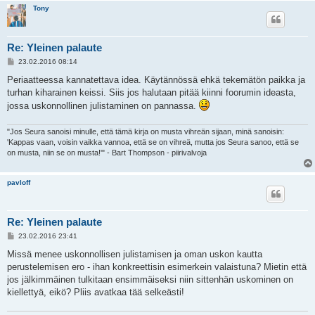
Tony
Re: Yleinen palaute
V
23.02.2016 08:14
i
e
Periaatteessa kannatettava idea. Käytännössä ehkä tekemätön paikka ja
s
turhan kiharainen keissi. Siis jos halutaan pitää kiinni foorumin ideasta,
t
i
jossa uskonnollinen julistaminen on pannassa.
"Jos Seura sanoisi minulle, että tämä kirja on musta vihreän sijaan, minä sanoisin:
'Kappas vaan, voisin vaikka vannoa, että se on vihreä, mutta jos Seura sanoo, että se
on musta, niin se on musta!'" - Bart Thompson - piirivalvoja
pavloff
Re: Yleinen palaute
V
23.02.2016 23:41
i
e
Missä menee uskonnollisen julistamisen ja oman uskon kautta
s
perustelemisen ero - ihan konkreettisin esimerkein valaistuna? Mietin että
t
i
jos jälkimmäinen tulkitaan ensimmäiseksi niin sittenhän uskominen on
kiellettyä, eikö? Pliis avatkaa tää selkeästi!