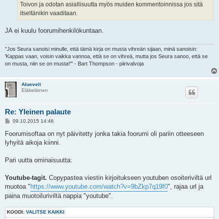
Toivon ja odotan asiallisuutta myös muiden kommentoinnissa jos sitä
itseltänikin vaaditaan.
JA ei kuulu foorumihenkilökuntaan.
"Jos Seura sanoisi minulle, että tämä kirja on musta vihreän sijaan, minä sanoisin:
'Kappas vaan, voisin vaikka vannoa, että se on vihreä, mutta jos Seura sanoo, että se
on musta, niin se on musta!'" - Bart Thompson - piirivalvoja
Alueveli
Eläkeläinen
Re: Yleinen palaute
V
09.10.2015 14:46
i
e
Foorumisoftaa on nyt päivitetty jonka takia foorumi oli pariin otteeseen
s
lyhyitä aikoja kiinni.
t
i
Pari uutta ominaisuutta:
Youtube-tagit.
Copypastea viestin kirjoitukseen youtuben osoiteriviltä url
muotoa "
https://www.youtube.com/watch?v=9bZkp7q19f0
", rajaa url ja
paina muotoiluriviltä nappia "youtube".
KOODI:
VALITSE KAIKKI