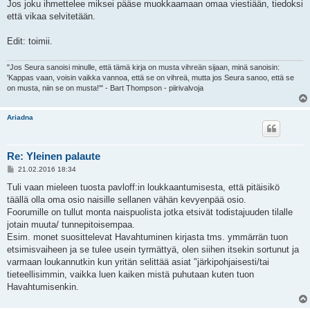
e
Jos joku ihmettelee miksei pääse muokkaamaan omaa viestiään, tiedoksi
s
että vikaa selvitetään.
t
i
Edit: toimii.
"Jos Seura sanoisi minulle, että tämä kirja on musta vihreän sijaan, minä sanoisin:
'Kappas vaan, voisin vaikka vannoa, että se on vihreä, mutta jos Seura sanoo, että se
on musta, niin se on musta!'" - Bart Thompson - piirivalvoja
Ariadna
Re: Yleinen palaute
V
21.02.2016 18:34
i
e
Tuli vaan mieleen tuosta pavloff:in loukkaantumisesta, että pitäisikö
s
täällä olla oma osio naisille sellanen vähän kevyenpää osio.
t
i
Foorumille on tullut monta naispuolista jotka etsivät todistajuuden tilalle
jotain muuta/ tunnepitoisempaa.
Esim. monet suosittelevat Havahtuminen kirjasta tms. ymmärrän tuon
etsimisvaiheen ja se tulee usein tyrmättyä, olen siihen itsekin sortunut ja
varmaan loukannutkin kun yritän selittää asiat "järkipohjaisesti/tai
tieteellisimmin, vaikka luen kaiken mistä puhutaan kuten tuon
Havahtumisenkin.