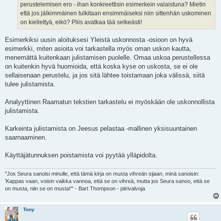
perustelemisen ero - ihan konkreettisin esimerkein valaistuna? Mietin
että jos jälkimmäinen tulkitaan ensimmäiseksi niin sittenhän uskominen
on kiellettyä, eikö? Pliis avatkaa tää selkeästi!
Esimerkiksi uusin aloituksesi Yleistä uskonnosta -osioon on hyvä
esimerkki, miten asioita voi tarkastella myös oman uskon kautta,
menemättä kuitenkaan julistamisen puolelle. Omaa uskoa perustellessa
on kuitenkin hyvä huomioida, että koska kyse on uskosta, se ei ole
sellaisenaan perustelu, ja jos sitä lähtee toistamaan joka välissä, siitä
tulee julistamista.
Analyyttinen Raamatun tekstien tarkastelu ei myöskään ole uskonnollista
julistamista.
Karkeinta julistamista on Jeesus pelastaa -mallinen yksisuuntainen
saarnaaminen.
Käyttäjätunnuksen poistamista voi pyytää ylläpidolta.
"Jos Seura sanoisi minulle, että tämä kirja on musta vihreän sijaan, minä sanoisin:
'Kappas vaan, voisin vaikka vannoa, että se on vihreä, mutta jos Seura sanoo, että se
on musta, niin se on musta!'" - Bart Thompson - piirivalvoja
Tony