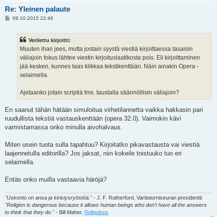
Re: Yleinen palaute
V
09.10.2015 22:46
i
e
s
Verilettu kirjoitti:
t
i
Muuten ihan jees, mutta jostain syystä viestiä kirjoittaessa tasaisin
väliajoin fokus lähtee viestin kirjoituslaatikosta pois. Eli kirjoittaminen
jää kesken, kunnes taas klikkaa tekstikenttään. Näin ainakin Opera -
selaimella.
Ajetaanko jotain scriptiä tms. taustalla säännöllisin väliajoin?
En saanut tähän hätään simuloitua virhetilannetta vaikka hakkasin pari
ruudullista tekstiä vastauskenttään (opera 32.0). Vaimokin kävi
varmistamassa onko minulla aivohalvaus.
Miten usein tuota sulla tapahtuu? Kirjoitatko pikavastausta vai viestiä
laajennetulla editorilla? Jos jaksat, niin kokeile toistuuko tuo eri
selaimella.
Entäs onko muilla vastaavia häröjä?
"Uskonto on ansa ja kiristysryöstöä."
- J. F. Rutherford, Vartiotorniseuran presidentti
"Religion is dangerous because it allows human beings who don't have all the answers
to think that they do."
- Bill Maher,
Religulous