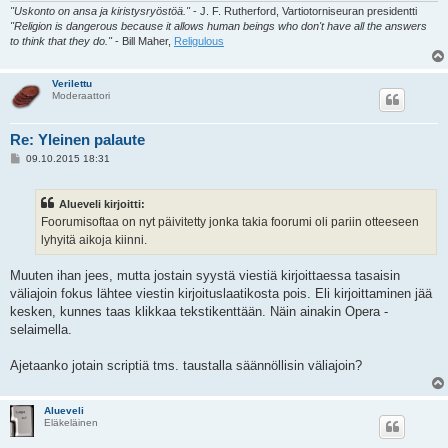
"Uskonto on ansa ja kiristysryöstöä."
- J. F. Rutherford, Vartiotorniseuran presidentti
"Religion is dangerous because it allows human beings who don't have all the answers
to think that they do."
- Bill Maher,
Religulous
Verilettu
Moderaattori
Re: Yleinen palaute
V
09.10.2015 18:31
i
e
s
Alueveli kirjoitti:
t
i
Foorumisoftaa on nyt päivitetty jonka takia foorumi oli pariin otteeseen
lyhyitä aikoja kiinni.
Muuten ihan jees, mutta jostain syystä viestiä kirjoittaessa tasaisin
väliajoin fokus lähtee viestin kirjoituslaatikosta pois. Eli kirjoittaminen jää
kesken, kunnes taas klikkaa tekstikenttään. Näin ainakin Opera -
selaimella.
Ajetaanko jotain scriptiä tms. taustalla säännöllisin väliajoin?
Alueveli
Eläkeläinen