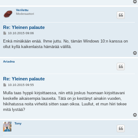
Verilettu
Moderaattori
Re: Yleinen palaute
V
10.10.2015 09:06
i
e
Enkä minäkään enää. Ihme juttu. No, tämän Windows 10:n kanssa on
s
ollut kyllä kaikenlaista hämärää välillä.
t
i
Ariadna
Re: Yleinen palaute
V
10.10.2015 09:55
i
e
Mulla taas hyppii kirjoittaessa, niin että joskus huomaan kirjoittavani
s
keskelle aikaisempia lauseita. Tätä on jo kestänyt ainakin vuoden,
t
i
hikihatussa noita virheitä sitten saan oikoa. Luullut, et mun hiiri tekee
mitä lystää?
Tony