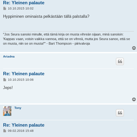
Re: Yleinen palaute
V
10.10.2015 10:02
i
e
Hyppiminen ominaista pelkästään tällä palstalla?
s
t
i
"Jos Seura sanoisi minulle, että tämä kirja on musta vihreän sijaan, minä sanoisin:
'Kappas vaan, voisin vaikka vannoa, että se on vihreä, mutta jos Seura sanoo, että se
on musta, niin se on musta!'" - Bart Thompson - piirivalvoja
Ariadna
Re: Yleinen palaute
V
10.10.2015 10:06
i
e
Jeps!
s
t
i
Tony
Re: Yleinen palaute
V
09.02.2016 15:48
i