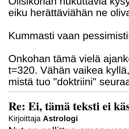
Olisikohan nukuttavia ky
eiku herättäviähän ne oliva
Kummasti vaan pessimisti
Onkohan tämä vielä ajan
t=320
. Vähän vaikea kyllä,
mistä tuo "doktriini" seura
Re: Ei, tämä teksti ei kä
Kirjoittaja
Astrologi