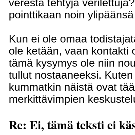
verestä tehtyjä verilettuj
pointtikaan noin ylipäänsä 
Kun ei ole omaa todistajat
ole ketään, vaan kontakti o
tämä kysymys ole niin nouss
tullut nostaaneeksi. Kuten
kummatkin näistä ovat tääll
merkittävimpien keskustel
Re: Ei, tämä teksti ei kä