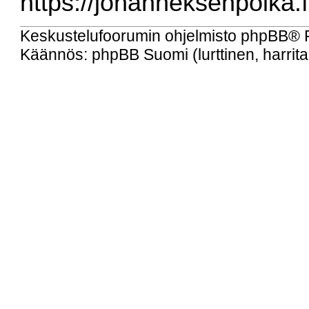
https://johanneksenpoika.f
Keskustelufoorumin ohjelmisto
phpBB
® 
Käännös: phpBB Suomi (lurttinen, harritap