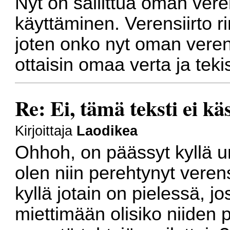
Nyt on sallittua oman vere
käyttäminen. Verensiirto r
joten onko nyt oman veren
ottaisin omaa verta ja tekisi
Re: Ei, tämä teksti ei kä
Kirjoittaja
Laodikea
Ohhoh, on päässyt kyllä 
olen niin perehtynyt verens
kyllä jotain on pielessä, jo
miettimään olisiko niiden 