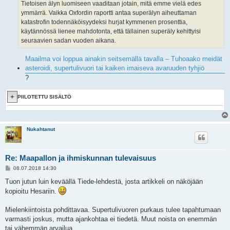
Tietoisen älyn luomiseen vaaditaan jotain, mitä emme vielä edes
ymmärrä. Vaikka Oxfordin raportti antaa superälyn aiheuttaman
katastrofin todennäköisyydeksi hurjat kymmenen prosenttia,
käytännössä lienee mahdotonta, että tällainen superäly kehittyisi
seuraavien sadan vuoden aikana.
Maailma voi loppua ainakin seitsemällä tavalla – Tuhoaako meidät
asteroidi, supertulivuori tai kaiken imaiseva avaruuden tyhjiö
?
PIILOTETTU SISÄLTÖ
Nukahtanut
Re: Maapallon ja ihmiskunnan tulevaisuus
V
08.07.2018 14:30
i
e
Tuon jutun luin keväällä Tiede-lehdestä, josta artikkeli on näköjään
s
kopioitu Hesariin.
t
i
Mielenkiintoista pohdittavaa. Supertulivuoren purkaus tulee tapahtumaan
varmasti joskus, mutta ajankohtaa ei tiedetä. Muut noista on enemmän
tai vähemmän arvailua.