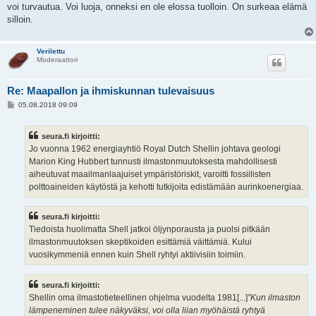
i
voi turvautua. Voi luoja, onneksi en ole elossa tuolloin. On surkeaa elämä
silloin.
Verilettu
Moderaattori
Re: Maapallon ja ihmiskunnan tulevaisuus
V
05.08.2018 09:09
i
e
s
seura.fi kirjoitti:
t
i
Jo vuonna 1962 energiayhtiö Royal Dutch Shellin johtava geologi
Marion King Hubbert tunnusti ilmastonmuutoksesta mahdollisesti
aiheutuvat maailmanlaajuiset ympäristöriskit, varoitti fossiilisten
polttoaineiden käytöstä ja kehotti tutkijoita edistämään aurinkoenergiaa.
seura.fi kirjoitti:
Tiedoista huolimatta Shell jatkoi öljynporausta ja puolsi pitkään
ilmastonmuutoksen skeptikoiden esittämiä väittämiä. Kului
vuosikymmeniä ennen kuin Shell ryhtyi aktiivisiin toimiin.
seura.fi kirjoitti:
Shellin oma ilmastotieteellinen ohjelma vuodelta 1981[...]
”Kun ilmaston
lämpeneminen tulee näkyväksi, voi olla liian myöhäistä ryhtyä