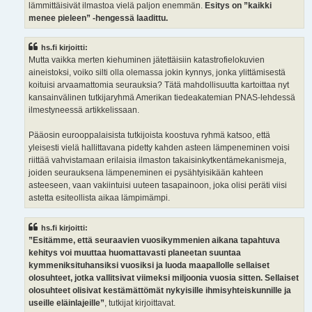
lämmittäisivät ilmastoa vielä paljon enemmän.
Esitys on ”kaikki
menee pieleen” -hengessä laadittu.
hs.fi kirjoitti:
Mutta vaikka merten kiehuminen jätettäisiin katastrofielokuvien
aineistoksi, voiko silti olla olemassa jokin kynnys, jonka ylittämisestä
koituisi arvaamattomia seurauksia? Tätä mahdollisuutta kartoittaa nyt
kansainvälinen tutkijaryhmä Amerikan tiedeakatemian PNAS-lehdessä
ilmestyneessä artikkelissaan.
Pääosin eurooppalaisista tutkijoista koostuva ryhmä katsoo, että
yleisesti vielä hallittavana pidetty kahden asteen lämpeneminen voisi
riittää vahvistamaan erilaisia ilmaston takaisinkytkentämekanismeja,
joiden seurauksena lämpeneminen ei pysähtyisikään kahteen
asteeseen, vaan vakiintuisi uuteen tasapainoon, joka olisi peräti viisi
astetta esiteollista aikaa lämpimämpi.
hs.fi kirjoitti:
”Esitämme, että seuraavien vuosikymmenien aikana tapahtuva
kehitys voi muuttaa huomattavasti planeetan suuntaa
kymmeniksituhansiksi vuosiksi ja luoda maapallolle sellaiset
olosuhteet, jotka vallitsivat viimeksi miljoonia vuosia sitten. Sellaiset
olosuhteet olisivat kestämättömät nykyisille ihmisyhteiskunnille ja
useille eläinlajeille”
, tutkijat kirjoittavat.