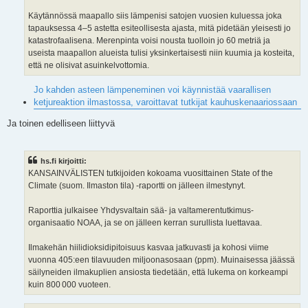
Käytännössä maapallo siis lämpenisi satojen vuosien kuluessa joka
tapauksessa 4–5 astetta esiteollisesta ajasta, mitä pidetään yleisesti jo
katastrofaalisena. Merenpinta voisi nousta tuolloin jo 60 metriä ja
useista maapallon alueista tulisi yksinkertaisesti niin kuumia ja kosteita,
että ne olisivat asuinkelvottomia.
Jo kahden asteen lämpeneminen voi käynnistää vaarallisen
ketjureaktion ilmastossa, varoittavat tutkijat kauhuskenaariossaan
Ja toinen edelliseen liittyvä
hs.fi kirjoitti:
KANSAINVÄLISTEN tutkijoiden kokoama vuosittainen State of the
Climate (suom. Ilmaston tila) -raportti on jälleen ilmestynyt.
Raporttia julkaisee Yhdysvaltain sää- ja valtamerentutkimus­
organisaatio NOAA, ja se on jälleen kerran surullista luettavaa.
Ilmakehän hiilidioksidipitoisuus kasvaa jatkuvasti ja kohosi viime
vuonna 405:een tilavuuden miljoonasosaan (ppm). Muinaisessa jäässä
säilyneiden ilmakuplien ansiosta tiedetään, että lukema on korkeampi
kuin 800 000 vuoteen.