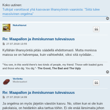
Koko uutinen:
Tutkijat varoittavat yhä kasvavan lihansyönnin vaaroista: ”Siitä tulee
massiivinen ongelma”
Nukahtanut
Re: Maapallon ja ihmiskunnan tulevaisuus
V
27.07.2018 13:55
i
e
Kyllähän lihansyöntiä pitäis säädellä ehdottomasti. Mutta monissa
s
maissa se on halvempaa, kuin vaihtoehdot, siksi sitä syödään...
t
i
"You see, in this world there's two kinds of people, my friend: Those with loaded guns
and those who dig. You dig."-
The Good, The Bad and The Ugly
Verilettu
Moderaattori
Re: Maapallon ja ihmiskunnan tulevaisuus
V
27.07.2018 14:09
i
e
Ja ongelma on myös järjetön väestön kasvu. No, sitten kun ei ole kuin
s
pakolaisia, on heidänkin aika tarttua töihin. Ei ole enää länsimaita johon
t