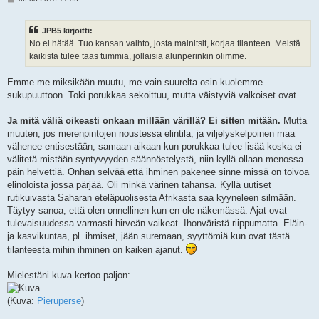
i
e
s
JPB5 kirjoitti:
t
i
No ei hätää. Tuo kansan vaihto, josta mainitsit, korjaa tilanteen. Meistä
kaikista tulee taas tummia, jollaisia alunperinkin olimme.
Emme me miksikään muutu, me vain suurelta osin kuolemme
sukupuuttoon. Toki porukkaa sekoittuu, mutta väistyviä valkoiset ovat.
Ja mitä väliä oikeasti onkaan millään värillä? Ei sitten mitään.
Mutta
muuten, jos merenpintojen noustessa elintila, ja viljelyskelpoinen maa
vähenee entisestään, samaan aikaan kun porukkaa tulee lisää koska ei
välitetä mistään syntyvyyden säännöstelystä, niin kyllä ollaan menossa
päin helvettiä. Onhan selvää että ihminen pakenee sinne missä on toivoa
elinoloista jossa pärjää. Oli minkä värinen tahansa. Kyllä uutiset
rutikuivasta Saharan eteläpuolisesta Afrikasta saa kyyneleen silmään.
Täytyy sanoa, että olen onnellinen kun en ole näkemässä. Ajat ovat
tulevaisuudessa varmasti hirveän vaikeat. Ihonväristä riippumatta. Eläin-
ja kasvikuntaa, pl. ihmiset, jään suremaan, syyttömiä kun ovat tästä
tilanteesta mihin ihminen on kaiken ajanut.
Mielestäni kuva kertoo paljon:
(Kuva:
Pieruperse
)