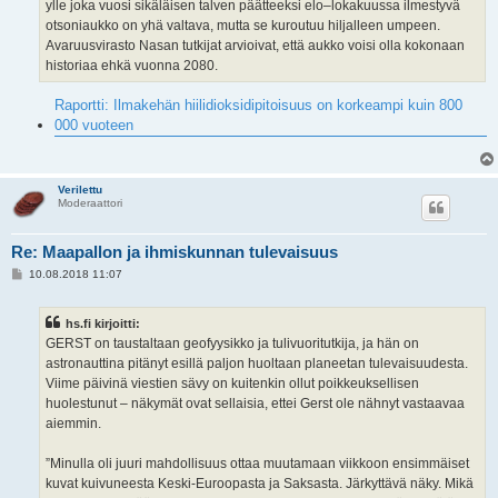
ylle joka vuosi sikäläisen talven päätteeksi elo–lokakuussa ilmestyvä
otsoniaukko on yhä valtava, mutta se kuroutuu hiljalleen umpeen.
Avaruusvirasto Nasan tutkijat arvioivat, että aukko voisi olla kokonaan
historiaa ehkä vuonna 2080.
Raportti: Ilmakehän hiilidioksidi­pitoisuus on korkeampi kuin 800
000 vuoteen
Verilettu
Moderaattori
Re: Maapallon ja ihmiskunnan tulevaisuus
V
10.08.2018 11:07
i
e
s
hs.fi kirjoitti:
t
i
GERST on taustaltaan geofyysikko ja tulivuoritutkija, ja hän on
astronauttina pitänyt esillä paljon huoltaan planeetan tulevaisuudesta.
Viime päivinä viestien sävy on kuitenkin ollut poikkeuksellisen
huolestunut – näkymät ovat sellaisia, ettei Gerst ole nähnyt vastaavaa
aiemmin.
”Minulla oli juuri mahdollisuus ottaa muutamaan viikkoon ensimmäiset
kuvat kuivuneesta Keski-Euroopasta ja Saksasta. Järkyttävä näky. Mikä