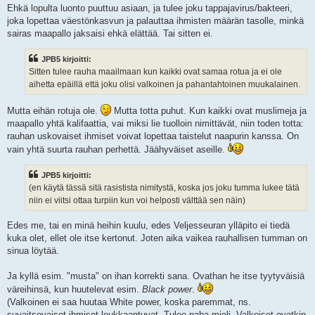
Ehkä lopulta luonto puuttuu asiaan, ja tulee joku tappajavirus/bakteeri,
joka lopettaa väestönkasvun ja palauttaa ihmisten määrän tasolle, minkä
sairas maapallo jaksaisi ehkä elättää. Tai sitten ei.
JPB5 kirjoitti:
Sitten tulee rauha maailmaan kun kaikki ovat samaa rotua ja ei ole
aihetta epäillä että joku olisi valkoinen ja pahantahtoinen muukalainen.
Mutta eihän rotuja ole.
Mutta totta puhut. Kun kaikki ovat muslimeja ja
maapallo yhtä kalifaattia, vai miksi lie tuolloin nimittävät, niin toden totta:
rauhan uskovaiset ihmiset voivat lopettaa taistelut naapurin kanssa. On
vain yhtä suurta rauhan perhettä. Jäähyväiset aseille.
JPB5 kirjoitti:
(en käytä tässä sitä rasistista nimitystä, koska jos joku tumma lukee tätä
niin ei viitsi ottaa turpiin kun voi helposti välttää sen näin)
Edes me, tai en minä heihin kuulu, edes Veljesseuran ylläpito ei tiedä
kuka olet, ellet ole itse kertonut. Joten aika vaikea rauhallisen tumman on
sinua löytää.
Ja kyllä esim. "musta" on ihan korrekti sana. Ovathan he itse tyytyväisiä
väreihinsä, kun huutelevat esim.
Black power
.
(Valkoinen ei saa huutaa White power, koska paremmat, ns.
suvaitsevaiset ihmiset loukkaantuvat. Tulee paha mieli. Valkoiset ovatkin