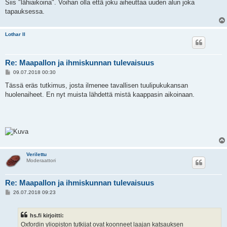
Siis "lähiaikoina". Voihan olla että joku aiheuttaa uuden alun joka
tapauksessa.
Lothar II
Re: Maapallon ja ihmiskunnan tulevaisuus
V
09.07.2018 00:30
i
e
Tässä eräs tutkimus, josta ilmenee tavallisen tuulipukukansan
s
huolenaiheet. En nyt muista lähdettä mistä kaappasin aikoinaan.
t
i
Verilettu
Moderaattori
Re: Maapallon ja ihmiskunnan tulevaisuus
V
26.07.2018 09:23
i
e
s
hs.fi kirjoitti:
t
i
Oxfordin yliopiston tutkijat ovat koonneet laajan katsauksen