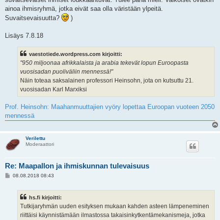
ainoa ihmisryhmä, jotka eivät saa olla väristään ylpeitä.
Suvaitsevaisuutta?
)
Lisäys 7.8.18
vaestotiede.wordpress.com kirjoitti:
"950 miljoonaa afrikkalaista ja arabia tekevät lopun Euroopasta
vuosisadan puoliväliin mennessä!"
Näin toteaa saksalainen professori Heinsohn, jota on kutsuttu 21.
vuosisadan Karl Marxiksi
Prof. Heinsohn: Maahanmuuttajien vyöry lopettaa Euroopan vuoteen 2050
mennessä
Verilettu
Moderaattori
Re: Maapallon ja ihmiskunnan tulevaisuus
V
08.08.2018 08:43
i
e
s
hs.fi kirjoitti:
t
i
Tutkijaryhmän uuden esityksen mukaan kahden asteen lämpeneminen
riittäisi käynnistämään ilmastossa takaisinkytkentämekanismeja, jotka