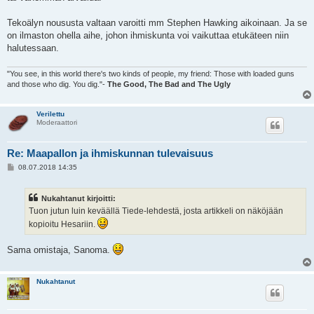
Tekoälyn noususta valtaan varoitti mm Stephen Hawking aikoinaan. Ja se
on ilmaston ohella aihe, johon ihmiskunta voi vaikuttaa etukäteen niin
halutessaan.
"You see, in this world there's two kinds of people, my friend: Those with loaded guns
and those who dig. You dig."-
The Good, The Bad and The Ugly
Verilettu
Moderaattori
Re: Maapallon ja ihmiskunnan tulevaisuus
V
08.07.2018 14:35
i
e
s
Nukahtanut kirjoitti:
t
i
Tuon jutun luin keväällä Tiede-lehdestä, josta artikkeli on näköjään
kopioitu Hesariin.
Sama omistaja, Sanoma.
Nukahtanut