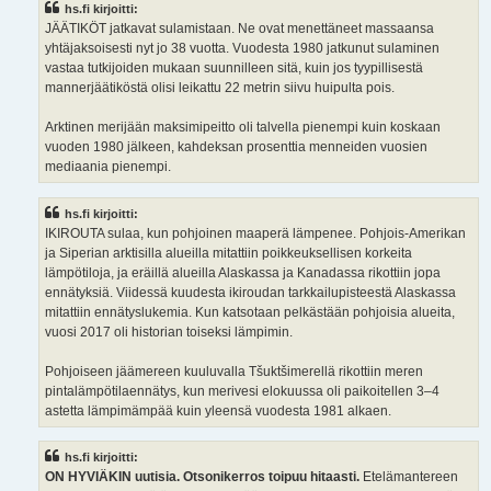
hs.fi kirjoitti:
JÄÄTIKÖT jatkavat sulamistaan. Ne ovat menettäneet massaansa
yhtäjaksoisesti nyt jo 38 vuotta. Vuodesta 1980 jatkunut sulaminen
vastaa tutkijoiden mukaan suunnilleen sitä, kuin jos tyypillisestä
mannerjäätiköstä olisi leikattu 22 metrin siivu huipulta pois.
Arktinen merijään maksimipeitto oli talvella pienempi kuin koskaan
vuoden 1980 jälkeen, kahdeksan prosenttia menneiden vuosien
mediaania pienempi.
hs.fi kirjoitti:
IKIROUTA sulaa, kun pohjoinen maaperä lämpenee. Pohjois-Amerikan
ja Siperian arktisilla alueilla mitattiin poikkeuksellisen korkeita
lämpötiloja, ja eräillä alueilla Alaskassa ja Kanadassa rikottiin jopa
ennätyksiä. Viidessä kuudesta ikiroudan tarkkailupisteestä Alaskassa
mitattiin ennätyslukemia. Kun katsotaan pelkästään pohjoisia alueita,
vuosi 2017 oli historian toiseksi lämpimin.
Pohjoiseen jäämereen kuuluvalla Tšuktšimerellä rikottiin meren
pintalämpötilaennätys, kun merivesi elokuussa oli paikoitellen 3–4
astetta lämpimämpää kuin yleensä vuodesta 1981 alkaen.
hs.fi kirjoitti:
ON HYVIÄKIN uutisia. Otsonikerros toipuu hitaasti.
Etelämantereen