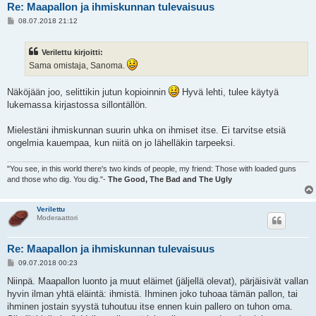
Re: Maapallon ja ihmiskunnan tulevaisuus
V
08.07.2018 21:12
i
e
s
Verilettu kirjoitti:
t
i
Sama omistaja, Sanoma.
Näköjään joo, selittikin jutun kopioinnin
Hyvä lehti, tulee käytyä
lukemassa kirjastossa sillontällön.
Mielestäni ihmiskunnan suurin uhka on ihmiset itse. Ei tarvitse etsiä
ongelmia kauempaa, kun niitä on jo lähelläkin tarpeeksi.
"You see, in this world there's two kinds of people, my friend: Those with loaded guns
and those who dig. You dig."-
The Good, The Bad and The Ugly
Verilettu
Moderaattori
Re: Maapallon ja ihmiskunnan tulevaisuus
V
09.07.2018 00:23
i
e
Niinpä. Maapallon luonto ja muut eläimet (jäljellä olevat), pärjäisivät vallan
s
hyvin ilman yhtä eläintä: ihmistä. Ihminen joko tuhoaa tämän pallon, tai
t
i
ihminen jostain syystä tuhoutuu itse ennen kuin pallero on tuhon oma.