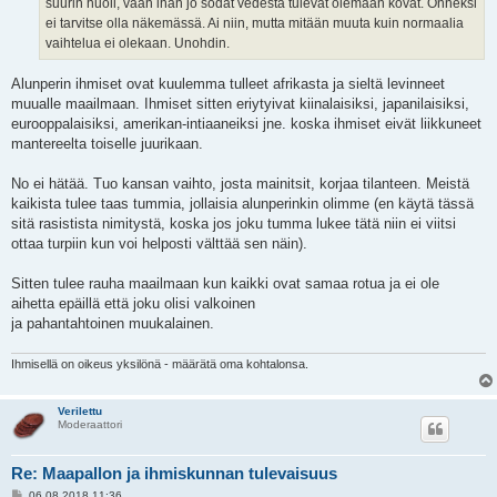
suurin huoli, vaan ihan jo sodat vedestä tulevat olemaan kovat. Onneksi
ei tarvitse olla näkemässä. Ai niin, mutta mitään muuta kuin normaalia
vaihtelua ei olekaan. Unohdin.
Alunperin ihmiset ovat kuulemma tulleet afrikasta ja sieltä levinneet
muualle maailmaan. Ihmiset sitten eriytyivat kiinalaisiksi, japanilaisiksi,
eurooppalaisiksi, amerikan-intiaaneiksi jne. koska ihmiset eivät liikkuneet
mantereelta toiselle juurikaan.
No ei hätää. Tuo kansan vaihto, josta mainitsit, korjaa tilanteen. Meistä
kaikista tulee taas tummia, jollaisia alunperinkin olimme (en käytä tässä
sitä rasistista nimitystä, koska jos joku tumma lukee tätä niin ei viitsi
ottaa turpiin kun voi helposti välttää sen näin).
Sitten tulee rauha maailmaan kun kaikki ovat samaa rotua ja ei ole
aihetta epäillä että joku olisi valkoinen
ja pahantahtoinen muukalainen.
Ihmisellä on oikeus yksilönä - määrätä oma kohtalonsa.
Verilettu
Moderaattori
Re: Maapallon ja ihmiskunnan tulevaisuus
V
06.08.2018 11:36