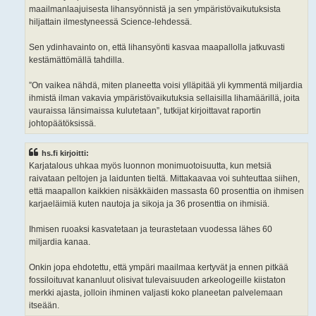
maailmanlaajuisesta lihansyönnistä ja sen ympäristövaikutuksista
hiljattain ilmestyneessä Science-lehdessä.
Sen ydinhavainto on, että lihansyönti kasvaa maapallolla jatkuvasti
kestämättömällä tahdilla.
”On vaikea nähdä, miten planeetta voisi ylläpitää yli kymmentä miljardia
ihmistä ilman vakavia ympäristövaikutuksia sellaisilla lihamäärillä, joita
vauraissa länsimaissa kulutetaan”, tutkijat kirjoittavat raportin
johtopäätöksissä.
hs.fi kirjoitti:
Karjatalous uhkaa myös luonnon monimuotoisuutta, kun metsiä
raivataan peltojen ja laidunten tieltä. Mittakaavaa voi suhteuttaa siihen,
että maapallon kaikkien nisäkkäiden massasta 60 prosenttia on ihmisen
karjaeläimiä kuten nautoja ja sikoja ja 36 prosenttia on ihmisiä.
Ihmisen ruoaksi kasvatetaan ja teurastetaan vuodessa lähes 60
miljardia kanaa.
Onkin jopa ehdotettu, että ympäri maailmaa kertyvät ja ennen pitkää
fossiloituvat kananluut olisivat tulevaisuuden arkeologeille kiistaton
merkki ajasta, jolloin ihminen valjasti koko planeetan palvelemaan
itseään.