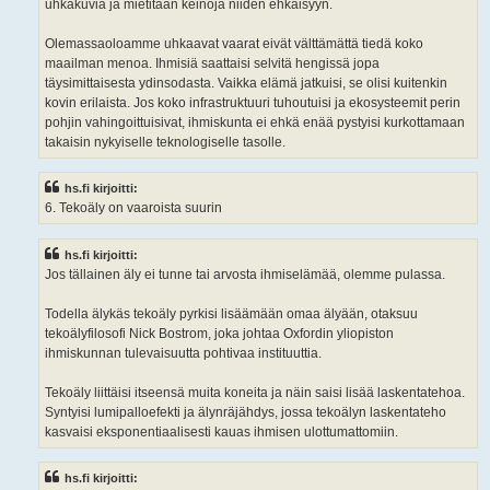
uhkakuvia ja mietitään keinoja niiden ehkäisyyn.
Olemassaoloamme uhkaavat vaarat eivät välttämättä tiedä koko
maailman menoa. Ihmisiä saattaisi selvitä hengissä jopa
täysimittaisesta ydinsodasta. Vaikka elämä jatkuisi, se olisi kuitenkin
kovin erilaista. Jos koko infrastruktuuri tuhoutuisi ja ekosysteemit perin
pohjin vahingoittuisivat, ihmiskunta ei ehkä enää pystyisi kurkottamaan
takaisin nykyiselle teknologiselle tasolle.
hs.fi kirjoitti:
6. Tekoäly on vaaroista suurin
hs.fi kirjoitti:
Jos tällainen äly ei tunne tai arvosta ihmiselämää, olemme pulassa.
Todella älykäs tekoäly pyrkisi lisäämään omaa älyään, otaksuu
tekoälyfilosofi Nick Bostrom, joka johtaa Oxfordin yliopiston
ihmiskunnan tulevaisuutta pohtivaa instituuttia.
Tekoäly liittäisi itseensä muita koneita ja näin saisi lisää laskentatehoa.
Syntyisi lumipalloefekti ja älynräjähdys, jossa tekoälyn laskentateho
kasvaisi eksponentiaalisesti kauas ihmisen ulottumattomiin.
hs.fi kirjoitti: