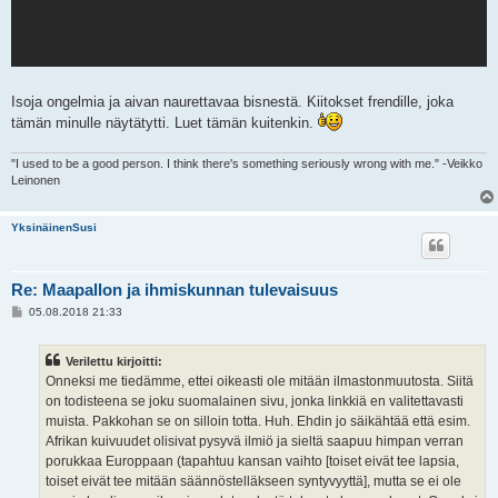
Isoja ongelmia ja aivan naurettavaa bisnestä. Kiitokset frendille, joka
tämän minulle näytätytti. Luet tämän kuitenkin.
"I used to be a good person. I think there's something seriously wrong with me." -Veikko
Leinonen
YksinäinenSusi
Re: Maapallon ja ihmiskunnan tulevaisuus
V
05.08.2018 21:33
i
e
s
Verilettu kirjoitti:
t
i
Onneksi me tiedämme, ettei oikeasti ole mitään ilmastonmuutosta. Siitä
on todisteena se joku suomalainen sivu, jonka linkkiä en valitettavasti
muista. Pakkohan se on silloin totta. Huh. Ehdin jo säikähtää että esim.
Afrikan kuivuudet olisivat pysyvä ilmiö ja sieltä saapuu himpan verran
porukkaa Europpaan (tapahtuu kansan vaihto [toiset eivät tee lapsia,
toiset eivät tee mitään säännöstelläkseen syntyvyyttä], mutta se ei ole