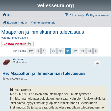
Veljesseura.org
UKK
Rekisteröidy
Kirjaudu sisään
Etusivu
Muut
Yleinen keskustelu
Maapallon ja ihmiskunnan tulevaisuus
Valvoja:
Moderaattorit
Vastaa Viestiin
Sivu
31
/
34
1
29
30
31
32
33
34
Edellinen
Seuraa
504 viestiä
…
Verilettu
Moderaattori
Re: Maapallon ja ihmiskunnan tulevaisuus
V
07.07.2018 10:19
i
e
s
hs.fi kirjoitti:
t
i
MAAILMANLOPPUA on ennustettu ajan sivu, mutta työkseen
ihmiskunnan olemassaolosta on huolissaan vain pieni joukko tutkijoita.
Yksi ryhmä löytyy Oxfordin yliopiston ihmiskunnan tulevaisuuden
instituutista. Se julkaisee raportteja, joissa ruoditaan tulevaisuutemme