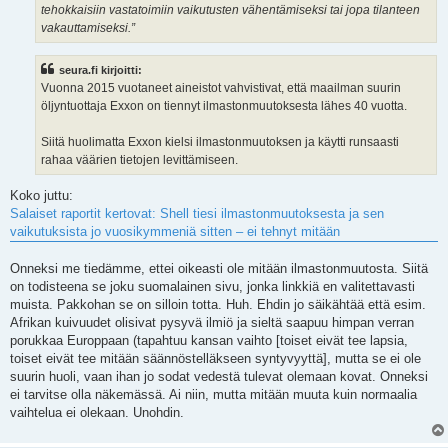
tehokkaisiin vastatoimiin vaikutusten vähentämiseksi tai jopa tilanteen
vakauttamiseksi.”
seura.fi kirjoitti:
Vuonna 2015 vuotaneet aineistot vahvistivat, että maailman suurin
öljyntuottaja Exxon on tiennyt ilmastonmuutoksesta lähes 40 vuotta.
Siitä huolimatta Exxon kielsi ilmastonmuutoksen ja käytti runsaasti
rahaa väärien tietojen levittämiseen.
Koko juttu:
Salaiset raportit kertovat: Shell tiesi ilmastonmuutoksesta ja sen
vaikutuksista jo vuosikymmeniä sitten – ei tehnyt mitään
Onneksi me tiedämme, ettei oikeasti ole mitään ilmastonmuutosta. Siitä
on todisteena se joku suomalainen sivu, jonka linkkiä en valitettavasti
muista. Pakkohan se on silloin totta. Huh. Ehdin jo säikähtää että esim.
Afrikan kuivuudet olisivat pysyvä ilmiö ja sieltä saapuu himpan verran
porukkaa Europpaan (tapahtuu kansan vaihto [toiset eivät tee lapsia,
toiset eivät tee mitään säännöstelläkseen syntyvyyttä], mutta se ei ole
suurin huoli, vaan ihan jo sodat vedestä tulevat olemaan kovat. Onneksi
ei tarvitse olla näkemässä. Ai niin, mutta mitään muuta kuin normaalia
vaihtelua ei olekaan. Unohdin.