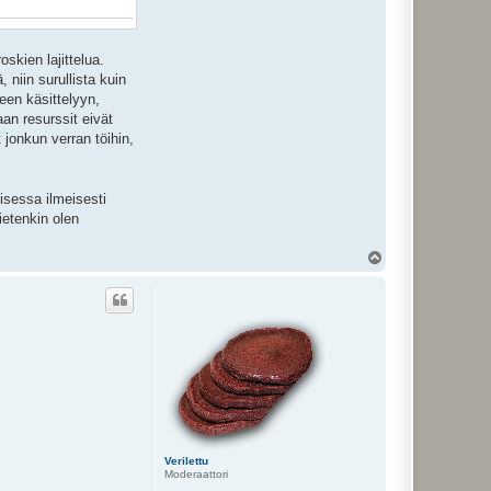
oskien lajittelua.
 niin surullista kuin
een käsittelyyn,
aan resurssit eivät
t jonkun verran töihin,
isessa ilmeisesti
ietenkin olen
Y
l
ö
s
Verilettu
Moderaattori