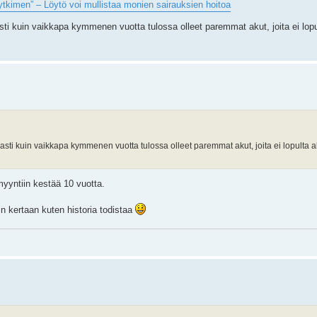
ytkimen” – Löytö voi mullistaa monien sairauksien hoitoa
sti kuin vaikkapa kymmenen vuotta tulossa olleet paremmat akut, joita ei lopu
asti kuin vaikkapa kymmenen vuotta tulossa olleet paremmat akut, joita ei lopulta 
yyntiin kestää 10 vuotta.
n kertaan kuten historia todistaa