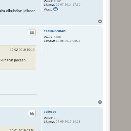
Viestit:
1862
Liittynyt:
06.07.2014 17:30
V
Viesti:
lta alkuhälyn jälkeen
i
e
s
Y
t
l
i
ö
V
YksinäinenSusi
e
s
r
Viestit:
3808
i
Liittynyt:
19.06.2010 08:27
l
e
12.02.2019 10:19
t
t
u
alkuhälyn jälkeen
Y
l
ö
veljesse
s
Viestit:
2
Liittynyt:
27.09.2019 14:28
10.01.2019 09:54