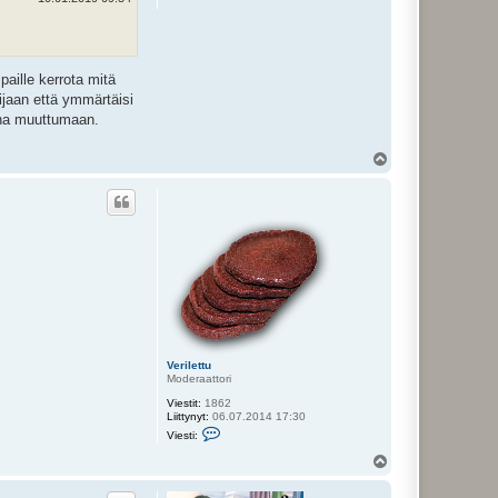
aille kerrota mitä
ijaan että ymmärtäisi
ina muuttumaan.
Y
l
ö
s
Verilettu
Moderaattori
Viestit:
1862
Liittynyt:
06.07.2014 17:30
V
Viesti:
i
e
Y
s
l
t
ö
i