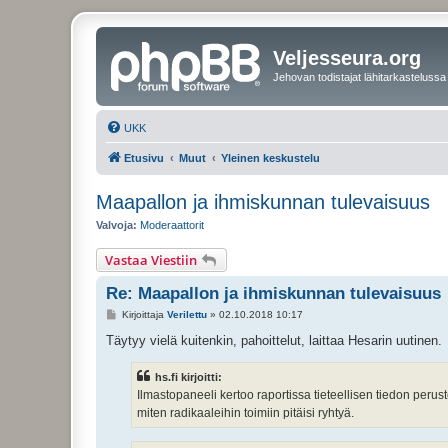
Veljesseura.org
Jehovan todistajat lähitarkastelussa
UKK
Etusivu
Muut
Yleinen keskustelu
Maapallon ja ihmiskunnan tulevaisuus
Valvoja:
Moderaattorit
Vastaa Viestiin
Re: Maapallon ja ihmiskunnan tulevaisuus
V
Kirjoittaja
Verilettu
»
02.10.2018 10:17
i
e
Täytyy vielä kuitenkin, pahoittelut, laittaa Hesarin uutinen.
s
t
i
hs.fi kirjoitti:
Ilmastopaneeli kertoo raportissa tieteellisen tiedon peru
miten radikaaleihin toimiin pitäisi ryhtyä.