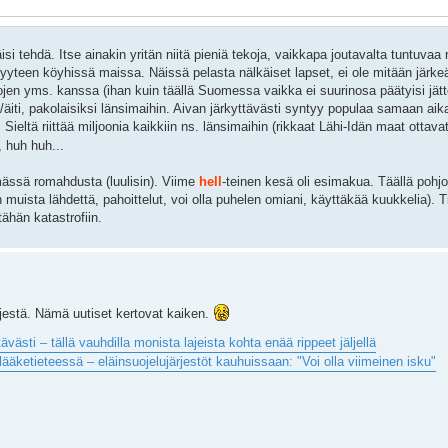
äisi tehdä. Itse ainakin yritän niitä pieniä tekoja, vaikkapa joutavalta tuntuvaa r
yyteen köyhissä maissa. Näissä pelasta nälkäiset lapset, ei ole mitään järkeä,
jen yms. kanssa (ihan kuin täällä Suomessa vaikka ei suurinosa päätyisi jätt
a/äiti, pakolaisiksi länsimaihin. Aivan järkyttävästi syntyy populaa samaan aik
i). Sieltä riittää miljoonia kaikkiin ns. länsimaihin (rikkaat Lähi-Idän maat ottava
 huh huh...
mässä romahdusta (luulisin). Viime
hell
-teinen kesä oli esimakua. Täällä pohjo
ista lähdettä, pahoittelut, voi olla puhelen omiani, käyttäkää kuukkelia). T
tähän katastrofiin.
jestä. Nämä uutiset kertovat kaiken.
sti – tällä vauhdilla monista lajeista kohta enää rippeet jäljellä
 lääketieteessä – eläinsuojelujärjestöt kauhuissaan: "Voi olla viimeinen isku"