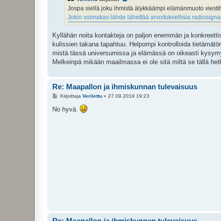
i
Jospa siellä joku ihmistä älykkäämpi elämänmuoto viestittää
Jokin voimakas lähde lähettää arvoituksellisia radiosignaa
Kyllähän noita kontakteja on paljon enemmän ja konkreettis
kulissien takana tapahtuu. Helpompi kontrolloida tietämätön
mistä tässä universumissa ja elämässä on oikeasti kysymy
Melkeinpä mikään maailmassa ei ole sitä miltä se tällä hetke
Re: Maapallon ja ihmiskunnan tulevaisuus
V
Kirjoittaja
Verilettu
»
27.09.2019 19:23
i
e
No hyvä.
s
t
i
Re: Maapallon ja ihmiskunnan tulevaisuus