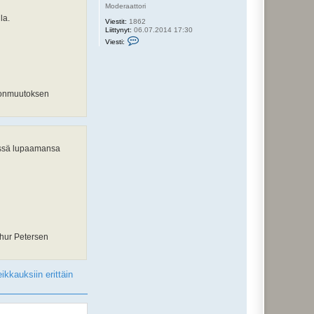
Moderaattori
la.
Viestit:
1862
Liittynyt:
06.07.2014 17:30
V
Viesti:
i
e
s
t
i
V
stonmuutoksen
e
r
i
l
e
t
t
nessä lupaamansa
u
thur Petersen
ikkauksiin erittäin