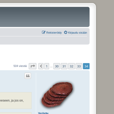
Rekisteröidy
Kirjaudu sisään
Sivu
34
/
34
1
30
31
32
33
34
Edellinen
504 viestiä
…
eeseen, ja jos on,
Verilettu