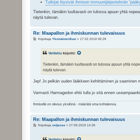
Tutkijat löysivät ihmisen immuunijärjestelmän ”pääk
Tietenkin, tämäkin luultavasti on tulossa apuun yhtä nopea
näytä tulevan.
Re: Maapallon ja ihmiskunnan tulevaisuus
V
Kirjoittaja
YksinäinenSusi
»
17.02.2019 06:28
i
e
s
Verilettu
kirjoitti:
t
i
Tietenkin, tämäkin luultavasti on tulossa apuun yhtä nope
näytä tulevan.
Jep! Jo pelkän uuden lääkkeen kehittäminen ja saaminen m
Varmasti Harmagedon ehtii tulla jo sitä ennen useampaanki
Ihmisellä on oikeus yksilönä - määrätä oma kohtalonsa.
Re: Maapallon ja ihmiskunnan tulevaisuus
V
Kirjoittaja
veljesse
»
27.09.2019 14:36
i
e
s
Verilettu
kirjoitti:
t