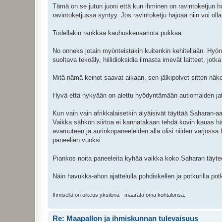
Tämä on se jutun juoni että kun ihminen on ravintoketjun hui
ravintoketjussa syntyy. Jos ravintoketju hajoaa niin voi olla
Todellakin rankkaa kauhuskenaariota pukkaa.
No onneks jotain myönteistäkin kuitenkin kehitellään. Hyönte
suoltava tekoäly, hiilidioksidia ilmasta imevät laitteet, jot
Mitä nämä keinot saavat aikaan, sen jälkipolvet sitten näk
Hyvä että nykyään on alettu hyödyntämään autiomaiden jat
Kun vain vain afrikkalaisetkin älyäisivät täyttää Saharan-a
Vaikka sähkön siirtoa ei kannatakaan tehdä kovin kauas häv
avaruuteen ja aurinkopaneeleiden alla olisi niiden varjoss
paneelien vuoksi.
Piankos noita paneeleita kyhää vaikka koko Saharan täyt
Näin havukka-ahon ajattelulla pohdiskellen ja potkurilla potkis
Ihmisellä on oikeus yksilönä - määrätä oma kohtalonsa.
Re: Maapallon ja ihmiskunnan tulevaisuus