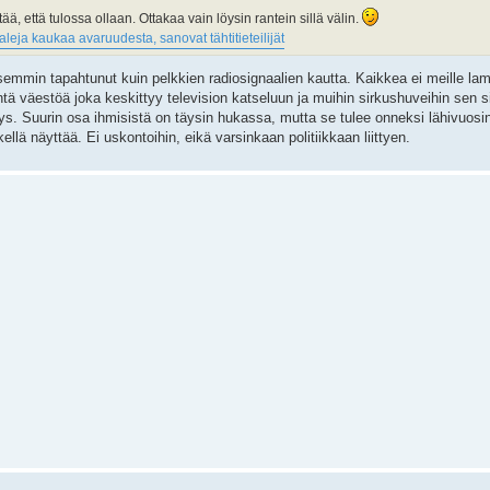
, että tulossa ollaan. Ottakaa vain löysin rantein sillä välin.
leja kaukaa avaruudesta, sanovat tähtitieteilijät
emmin tapahtunut kuin pelkkien radiosignaalien kautta. Kaikkea ei meille lamp
tä väestöä joka keskittyy television katseluun ja muihin sirkushuveihin sen s
s. Suurin osa ihmisistä on täysin hukassa, mutta se tulee onneksi lähivuos
llä näyttää. Ei uskontoihin, eikä varsinkaan politiikkaan liittyen.