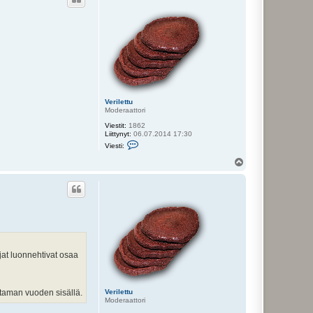
s
Verilettu
Moderaattori
Viestit:
1862
Liittynyt:
06.07.2014 17:30
V
Viesti:
i
e
Y
s
l
t
ö
i
s
V
e
r
i
l
e
t
t
jat luonnehtivat osaa
u
taman vuoden sisällä.
Verilettu
Moderaattori