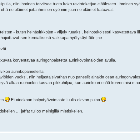
pulla, niin ihminen tarvitsee tuota koko ravintoketjua elääkseen. Ihminen syö 
 että ne eläimet joita ihminen syö niin juuri ne eläimet katoavat.
isten - kuten heinäsirkkojen - viljely ruuaksi, keinotekoisesti kasvatettava li
ka hajoittavat sen kemiallisesti vaikkapa hyötykäyttöön jne.
evät.
kuvaa korventavaa auringonpaistetta aurinkovoimaloiden avulla.
avikon aurinkopaneeleilla.
iöiden vuoksi, niin heijastaisivathan nuo paneelit ainakin osan auringonvalos
a hyvä alkaa ruohonkin kasvaa pikkuhiljaa, kun aurinko ei enää korventaisi ma
een
Ei ainakaan halpatyövoimasta luulis olevan pulaa
kellen ... jaffat tulloo meinigillä mietiskellen.