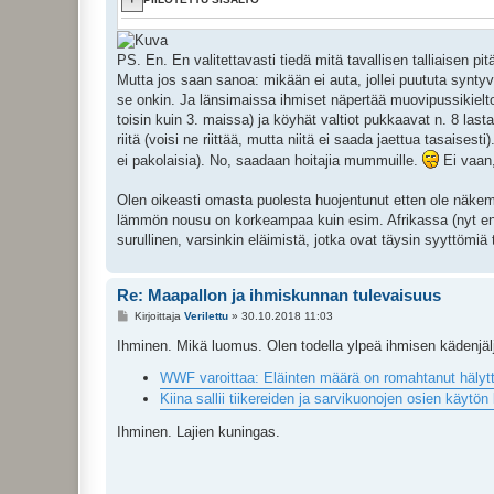
PS. En. En valitettavasti tiedä mitä tavallisen talliaisen pit
Mutta jos saan sanoa: mikään ei auta, jollei puututa syntyv
se onkin. Ja länsimaissa ihmiset näpertää muovipussikielto
toisin kuin 3. maissa) ja köyhät valtiot pukkaavat n. 8 last
riitä (voisi ne riittää, mutta niitä ei saada jaettua tasaisest
ei pakolaisia). No, saadaan hoitajia mummuille.
Ei vaan,
Olen oikeasti omasta puolesta huojentunut etten ole näke
lämmön nousu on korkeampaa kuin esim. Afrikassa (nyt en mu
surullinen, varsinkin eläimistä, jotka ovat täysin syyttömiä 
Re: Maapallon ja ihmiskunnan tulevaisuus
V
Kirjoittaja
Verilettu
»
30.10.2018 11:03
i
e
Ihminen. Mikä luomus. Olen todella ylpeä ihmisen kädenjäl
s
t
WWF varoittaa: Eläinten määrä on romahtanut hälyttävä
i
Kiina sallii tiikereiden ja sarvikuonojen osien käytön
Ihminen. Lajien kuningas.