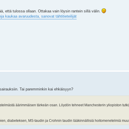
 että tulossa ollaan. Ottakaa vain löysin rantein sillä välin.
ja kaukaa avaruudesta, sanovat tähtitieteilijät
isairauksiin. Tai paremminkin kai ehkäisyyn?
rjestelmästä äärimmäisen tärkeän osan. Löydön tehneet Manchesterin yliopiston tutki
ien, diabeteksen, MS-taudin ja Crohnin taudin lääkinnällisiä hoitomenetelmiä muu