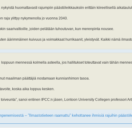
ykyistä huomattavasti rajumpiin päästöleikkauksiin erittäin kiireellisellä aikataulul
n raja ylittyy nykymenolla jo vuonna 2040.
in saarivaltioille, joiden pelätään tuhoutuvan, kun merenpinta nousee.
 kuten äärimmäinen kuivuus ja voimakkaat hurrikaanit, yleistyvät. Kaikki nämä ilma
n loppuun mennessä kolmella asteella, jos hallitukset toteuttavat vain tähän men
inut maailman päättäjiä nostamaan kunnianhimon tasoa.
n tavoite, koska aika loppuu kesken.
 on toiveunta”, sanoi entinen IPCC:n jäsen, Lontoon University Collegen professori Ar
ämpenemisestä – ”Ilmasto­tieteen raamattu” kehottanee ihmisiä rajuihin päästö­le