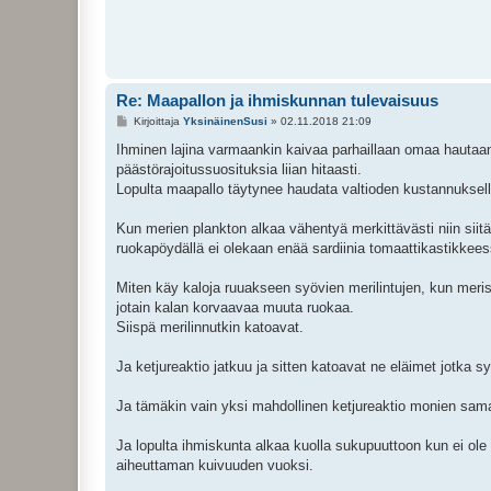
Re: Maapallon ja ihmiskunnan tulevaisuus
V
Kirjoittaja
YksinäinenSusi
»
02.11.2018 21:09
i
e
Ihminen lajina varmaankin kaivaa parhaillaan omaa hautaansa
s
päästörajoitussuosituksia liian hitaasti.
t
i
Lopulta maapallo täytynee haudata valtioden kustannuksella
Kun merien plankton alkaa vähentyä merkittävästi niin siit
ruokapöydällä ei olekaan enää sardiinia tomaattikastikkees
Miten käy kaloja ruuakseen syövien merilintujen, kun meris
jotain kalan korvaavaa muuta ruokaa.
Siispä merilinnutkin katoavat.
Ja ketjureaktio jatkuu ja sitten katoavat ne eläimet jotka s
Ja tämäkin vain yksi mahdollinen ketjureaktio monien sama
Ja lopulta ihmiskunta alkaa kuolla sukupuuttoon kun ei ole 
aiheuttaman kuivuuden vuoksi.