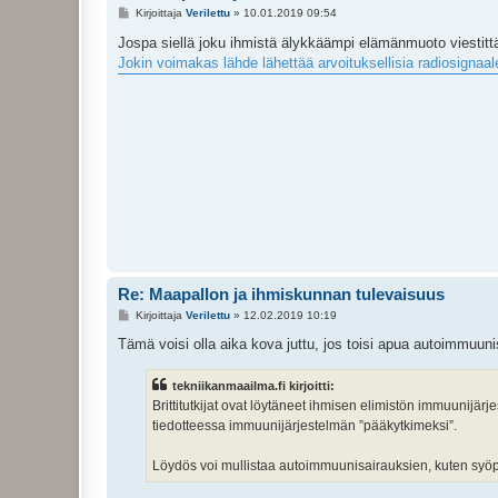
V
Kirjoittaja
Verilettu
»
10.01.2019 09:54
i
e
Jospa siellä joku ihmistä älykkäämpi elämänmuoto viestittää,
s
Jokin voimakas lähde lähettää arvoituksellisia radiosignaale
t
i
Re: Maapallon ja ihmiskunnan tulevaisuus
V
Kirjoittaja
Verilettu
»
12.02.2019 10:19
i
e
Tämä voisi olla aika kova juttu, jos toisi apua autoimmuun
s
t
i
tekniikanmaailma.fi kirjoitti:
Brittitutkijat ovat löytäneet ihmisen elimistön immuunijä
tiedotteessa immuunijärjestelmän ”pääkytkimeksi”.
Löydös voi mullistaa autoimmuunisairauksien, kuten syöp