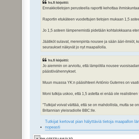
hs.fi kirjoitti:
Ennakkotietojen perusteella raportti kehottaa ihmiskuntaa n
Raportin etukäteen vuodettujen tietojen mukaan 1,5 astee
Jo 1,5 asteen lämpenemistä pidetään kohtalokkaana etenk
Jäätiköt sulavat, merenpinta nousee ja sään ääri-ilmiöt,
seuraukset näkyvät jo nyt maapallolla.
hs.fi kirjoitti:
Jo aiemmin on arvioitu, että lämpötila nousee vuosisada
päästövähennykset.
Muun muassa YK:n pääsihteeri António Guterres on vaat
Moni tutkija uskoo, että 1,5 astetta ei enää ole realistine
”Tutkijat voivat väittää, että se on mahdollista, mutta se
Britannian yleisradiolle BBC:lle.
Tutkijat kertovat pian hälyttäviä tietoja maapallon l
nopeasti
PIILOTETTU SISÄLTÖ