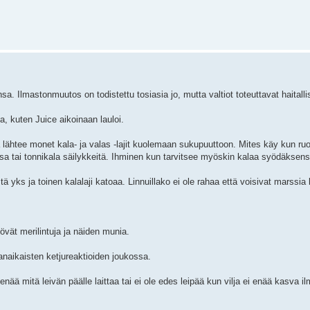
. Ilmastonmuutos on todistettu tosiasia jo, mutta valtiot toteuttavat haitall
, kuten Juice aikoinaan lauloi.
ä lähtee monet kala- ja valas -lajit kuolemaan sukupuuttoon. Mites käy kun r
sa tai tonnikala säilykkeitä. Ihminen kun tarvitsee myöskin kalaa syödäksens
tä yks ja toinen kalalaji katoaa. Linnuillako ei ole rahaa että voisivat marss
yövät merilintuja ja näiden munia.
naikaisten ketjureaktioiden joukossa.
enää mitä leivän päälle laittaa tai ei ole edes leipää kun vilja ei enää kasva