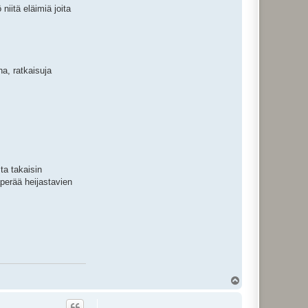
niitä eläimiä joita
ha, ratkaisuja
ta takaisin
aperää heijastavien
Y
l
ö