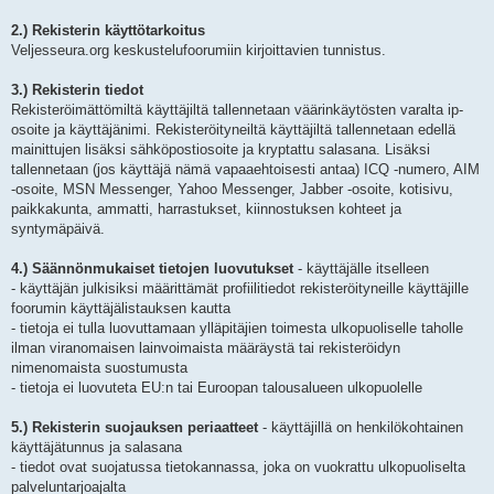
2.) Rekisterin käyttötarkoitus
Veljesseura.org keskustelufoorumiin kirjoittavien tunnistus.
3.) Rekisterin tiedot
Rekisteröimättömiltä käyttäjiltä tallennetaan väärinkäytösten varalta ip-
osoite ja käyttäjänimi. Rekisteröityneiltä käyttäjiltä tallennetaan edellä
mainittujen lisäksi sähköpostiosoite ja kryptattu salasana. Lisäksi
tallennetaan (jos käyttäjä nämä vapaaehtoisesti antaa) ICQ -numero, AIM
-osoite, MSN Messenger, Yahoo Messenger, Jabber -osoite, kotisivu,
paikkakunta, ammatti, harrastukset, kiinnostuksen kohteet ja
syntymäpäivä.
4.) Säännönmukaiset tietojen luovutukset
- käyttäjälle itselleen
- käyttäjän julkisiksi määrittämät profiilitiedot rekisteröityneille käyttäjille
foorumin käyttäjälistauksen kautta
- tietoja ei tulla luovuttamaan ylläpitäjien toimesta ulkopuoliselle taholle
ilman viranomaisen lainvoimaista määräystä tai rekisteröidyn
nimenomaista suostumusta
- tietoja ei luovuteta EU:n tai Euroopan talousalueen ulkopuolelle
5.) Rekisterin suojauksen periaatteet
- käyttäjillä on henkilökohtainen
käyttäjätunnus ja salasana
- tiedot ovat suojatussa tietokannassa, joka on vuokrattu ulkopuoliselta
palveluntarjoajalta