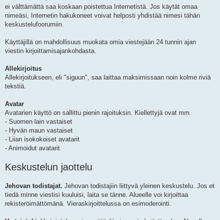
ei välttämättä saa koskaan poistettua Internetistä. Jos käytät omaa
nimeäsi, Internetin hakukoneet voivat helposti yhdistää nimesi tähän
keskustelufoorumiin.
Käyttäjillä on mahdollisuus muokata omia viestejään 24 tunnin ajan
viestin kirjoittamisajankohdasta.
Allekirjoitus
Allekirjoitukseen, eli "siguun", saa laittaa maksimissaan noin kolme riviä
tekstiä.
Avatar
Avatarien käyttö on sallittu pienin rajoituksin. Kiellettyjä ovat mm.
- Suomen lain vastaiset
- Hyvän maun vastaiset
- Liian isokokoiset avatarit
- Animoidut avatarit
Keskustelun jaottelu
Jehovan todistajat.
Jehovan todistajiin liittyvä yleinen keskustelu. Jos et
tiedä minne viestisi kuuluisi, laita se tänne. Alueelle voi kirjoittaa
rekisteröimättömänä. Vieraskirjoittelussa on esimoderointi.