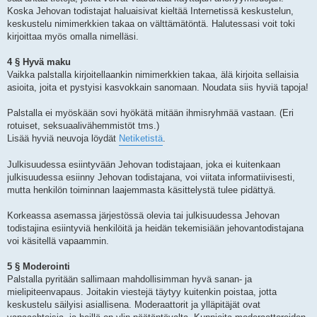
Koska Jehovan todistajat haluaisivat kieltää Internetissä keskustelun,
keskustelu nimimerkkien takaa on välttämätöntä. Halutessasi voit toki
kirjoittaa myös omalla nimelläsi.
4 § Hyvä maku
Vaikka palstalla kirjoitellaankin nimimerkkien takaa, älä kirjoita sellaisia
asioita, joita et pystyisi kasvokkain sanomaan. Noudata siis hyviä tapoja!
Palstalla ei myöskään sovi hyökätä mitään ihmisryhmää vastaan. (Eri
rotuiset, seksuaalivähemmistöt tms.)
Lisää hyviä neuvoja löydät
Netiketistä
.
Julkisuudessa esiintyvään Jehovan todistajaan, joka ei kuitenkaan
julkisuudessa esiinny Jehovan todistajana, voi viitata informatiivisesti,
mutta henkilön toiminnan laajemmasta käsittelystä tulee pidättyä.
Korkeassa asemassa järjestössä olevia tai julkisuudessa Jehovan
todistajina esiintyviä henkilöitä ja heidän tekemisiään jehovantodistajana
voi käsitellä vapaammin.
5 § Moderointi
Palstalla pyritään sallimaan mahdollisimman hyvä sanan- ja
mielipiteenvapaus. Joitakin viestejä täytyy kuitenkin poistaa, jotta
keskustelu säilyisi asiallisena. Moderaattorit ja ylläpitäjät ovat