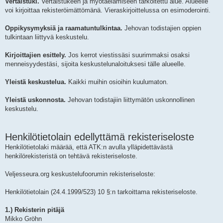
Vertaistuki.
Vertaistukeen ja myötäelämiseen tarkoitettu alue. Alueelle
voi kirjoittaa rekisteröimättömänä. Vieraskirjoittelussa on esimoderointi.
Oppikysymyksiä ja raamatuntulkintaa.
Jehovan todistajien oppien
tulkintaan liittyvä keskustelu.
Kirjoittajien esittely.
Jos kerrot viestissäsi suurimmaksi osaksi
menneisyydestäsi, sijoita keskustelunaloituksesi tälle alueelle.
Yleistä keskustelua.
Kaikki muihin osioihin kuulumaton.
Yleistä uskonnosta.
Jehovan todistajiin liittymätön uskonnollinen
keskustelu.
Henkilötietolain edellyttämä rekisteriseloste
Henkilötietolaki määrää, että ATK:n avulla ylläpidettävästä
henkilörekisteristä on tehtävä rekisteriseloste.
Veljesseura.org keskustelufoorumin rekisteriseloste:
Henkilötietolain (24.4.1999/523) 10 §:n tarkoittama rekisteriseloste.
1.) Rekisterin pitäjä
Mikko Gröhn