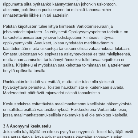
riippumatta siitä pyritäänkö käännyttämään johonkin uskontoon,
ateismiin, poliittiseen puolueeseen tai mihinkä tahansa niihin
rinnastettaviin liikkeisiin tai aatteisiin.
Palstan kirjoitusten tulee liittyä kiinteästi Vartiotorniseuraan ja
jehovantodistajuuteen. Ja erityisesti Oppikysymyspalstan tarkoitus on
tarkastella ainoastaan jehovantodistajuuteen kiinteästi liittyviä
oppikysymyksiä. Avaukset, joissa ryhdytään merkittävämmin
käsittelemään muita uskontoja tai uskonnollisia vakaumuksia, lukitaan.
Omasta uskostaan voi sopivassa asiayhteydessä esittää mielipiteensä,
mutta saarnaamiseksi tai käännyttämiseksi tulkittavaa kirjoittelua ei
sallita. Kirjoittelu ei myöskään saa kehottaa toimimaan tai ajattelemaan
tietyllä opillisella tavalla.
Rankkaakin kritiikkiä voi esittää, mutta sille tulee olla yleisesti
hyväksyttävä perustelu. Toisten haukkumista ei kuitenkaan suvaita.
Moderaattorit päättävät rajanvedot näissä tapauksissa.
Keskusteluissa esitettävistä maailmankatsomuksellisista näkemyksistä
on sallittua esittää vastanäkemyksiä. Poikkeuksena Vertaistuki -osio,
jossa maailmankatsomuksellisia näkemyksiä ei ole tarkoitus käsitellä.
3 § Anonyymi keskustelu
Jokaisella käyttäjällä on oikeus pysyä anonyyminä. Toiset käyttäjät eivät
saa antaa tietoja, jotka voivat vaarantaa käyttäjän anonyymisuojan.