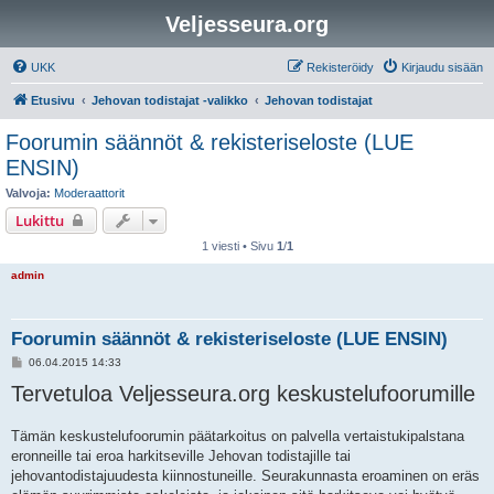
Veljesseura.org
UKK
Rekisteröidy
Kirjaudu sisään
Etusivu
Jehovan todistajat -valikko
Jehovan todistajat
Foorumin säännöt & rekisteriseloste (LUE
ENSIN)
Valvoja:
Moderaattorit
Lukittu
1 viesti • Sivu
1
/
1
admin
Foorumin säännöt & rekisteriseloste (LUE ENSIN)
V
06.04.2015 14:33
i
Tervetuloa Veljesseura.org keskustelufoorumille
e
s
t
i
Tämän keskustelufoorumin päätarkoitus on palvella vertaistukipalstana
eronneille tai eroa harkitseville Jehovan todistajille tai
jehovantodistajuudesta kiinnostuneille. Seurakunnasta eroaminen on eräs