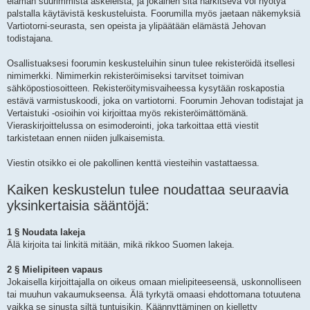
elämän suurimmista askeleista, ja jokainen sitä harkitseva voi hyötyä
palstalla käytävistä keskusteluista. Foorumilla myös jaetaan näkemyksiä
Vartiotorni-seurasta, sen opeista ja ylipäätään elämästä Jehovan
todistajana.
Osallistuaksesi foorumin keskusteluihin sinun tulee rekisteröidä itsellesi
nimimerkki. Nimimerkin rekisteröimiseksi tarvitset toimivan
sähköpostiosoitteen. Rekisteröitymisvaiheessa kysytään roskapostia
estävä varmistuskoodi, joka on vartiotorni. Foorumin Jehovan todistajat ja
Vertaistuki -osioihin voi kirjoittaa myös rekisteröimättömänä.
Vieraskirjoittelussa on esimoderointi, joka tarkoittaa että viestit
tarkistetaan ennen niiden julkaisemista.
Viestin otsikko ei ole pakollinen kenttä viesteihin vastattaessa.
Kaiken keskustelun tulee noudattaa seuraavia
yksinkertaisia sääntöjä:
1 § Noudata lakeja
Älä kirjoita tai linkitä mitään, mikä rikkoo Suomen lakeja.
2 § Mielipiteen vapaus
Jokaisella kirjoittajalla on oikeus omaan mielipiteeseensä, uskonnolliseen
tai muuhun vakaumukseensa. Älä tyrkytä omaasi ehdottomana totuutena
vaikka se sinusta siltä tuntuisikin. Käännyttäminen on kielletty