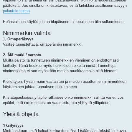
vapaaehtoisia, ja heillä on ylin päätäntävalta. Kunnioita moderaattoreiden
päätöksiä. Jos sinulla on kritisoitavaa, esitä kritiikkisi asialliseen sävyyn
palauteketjussa
.
Epäasiallinen käytös johtaa tilapäiseen tai lopulliseen tilin sulkemiseen.
Nimimerkin valinta
1. Omaperäisyys
Valitse tunnistettava, omaperäinen nimimerkki.
2. Älä matki / varasta
Muilta palstoilta tunnettujen nimimerkkien vieminen on ehdottomasti
kielletty. Tämä koskee myös henkilöiden oikeita nimiä. Tunnettuja
nimimerkkejä ei saa myöskään matkia muokkaamalla niitä hieman.
Kiellettyjen, hyvän maun vastaisten ja muiden asiattomien nimimerkkien
käyttäminen johtaa tunnuksen sulkemiseen.
Kiistatapauksissa ylläpito ratkaisee onko nimimerkki sallittu vai ei. Jos
epäilet, että nimimerkkisi on varastettu, ota yhteyttä ylläpitoon.
Yleisiä ohjeita
Yksityisyys
Mieti tarkkaan, mitä haluat kertoa itsestäsi. Lisäämääsi tekstiä tai kuvia