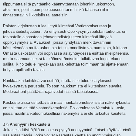
riippumatta siitä pyritäänkö käännyttämään johonkin uskontoon,
ateismiin, poliittiseen puolueeseen tai mihinkä tahansa niihin
rinnastettaviin liikkeisiin tai aatteisiin.
Palstan kirjoitusten tulee liittyä kiinteästi Vartiotorniseuraan ja
jehovantodistajuuteen. Ja erityisesti Oppikysymyspalstan tarkoitus on
tarkastella ainoastaan jehovantodistajuuteen kiinteästi liittyviä
oppikysymyksiä. Avaukset, joissa ryhdytään merkittävämmin
käsittelemään muita uskontoja tai uskonnollisia vakaumuksia, lukitaan.
Omasta uskostaan voi sopivassa asiayhteydessä esittää mielipiteensä,
mutta saarnaamiseksi tai käännyttämiseksi tulkittavaa kirjoittelua ei
sallita. Kirjoittelu ei myöskään saa kehottaa toimimaan tai ajattelemaan
tietyllä opillisella tavalla.
Rankkaakin kritiikkiä voi esittää, mutta sille tulee olla yleisesti
hyväksyttävä perustelu. Toisten haukkumista ei kuitenkaan suvaita.
Moderaattorit päättävät rajanvedot näissä tapauksissa.
Keskusteluissa esitettävistä maailmankatsomuksellisista näkemyksistä
on sallittua esittää vastanäkemyksiä. Poikkeuksena Vertaistuki -osio,
jossa maailmankatsomuksellisia näkemyksiä ei ole tarkoitus käsitellä.
3 § Anonyymi keskustelu
Jokaisella käyttäjällä on oikeus pysyä anonyyminä. Toiset käyttäjät eivät
saa antaa tietoja, jotka voivat vaarantaa käyttäjän anonyymisuojan.