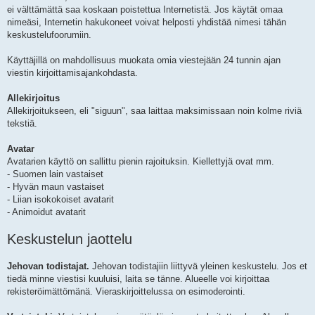
ei välttämättä saa koskaan poistettua Internetistä. Jos käytät omaa
nimeäsi, Internetin hakukoneet voivat helposti yhdistää nimesi tähän
keskustelufoorumiin.
Käyttäjillä on mahdollisuus muokata omia viestejään 24 tunnin ajan
viestin kirjoittamisajankohdasta.
Allekirjoitus
Allekirjoitukseen, eli "siguun", saa laittaa maksimissaan noin kolme riviä
tekstiä.
Avatar
Avatarien käyttö on sallittu pienin rajoituksin. Kiellettyjä ovat mm.
- Suomen lain vastaiset
- Hyvän maun vastaiset
- Liian isokokoiset avatarit
- Animoidut avatarit
Keskustelun jaottelu
Jehovan todistajat.
Jehovan todistajiin liittyvä yleinen keskustelu. Jos et
tiedä minne viestisi kuuluisi, laita se tänne. Alueelle voi kirjoittaa
rekisteröimättömänä. Vieraskirjoittelussa on esimoderointi.