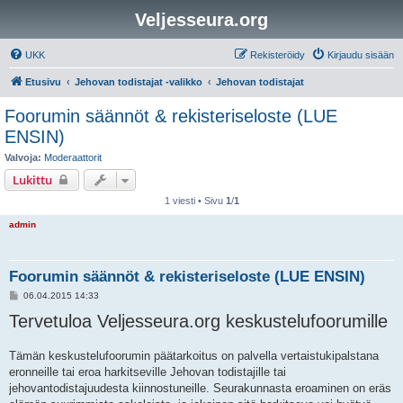
Veljesseura.org
UKK
Rekisteröidy
Kirjaudu sisään
Etusivu
Jehovan todistajat -valikko
Jehovan todistajat
Foorumin säännöt & rekisteriseloste (LUE
ENSIN)
Valvoja:
Moderaattorit
Lukittu
1 viesti • Sivu
1
/
1
admin
Foorumin säännöt & rekisteriseloste (LUE ENSIN)
V
06.04.2015 14:33
i
Tervetuloa Veljesseura.org keskustelufoorumille
e
s
t
i
Tämän keskustelufoorumin päätarkoitus on palvella vertaistukipalstana
eronneille tai eroa harkitseville Jehovan todistajille tai
jehovantodistajuudesta kiinnostuneille. Seurakunnasta eroaminen on eräs