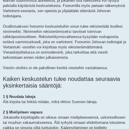
elämän suurimmista askeleista, ja jokainen sitä harkitseva voi hyötyä
palstalla käytävistä keskusteluista. Foorumilla myös jaetaan näkemyksiä
Vartiotorni-seurasta, sen opeista ja ylipäätään elämästä Jehovan
todistajana.
Osallistuaksesi foorumin keskusteluihin sinun tulee rekisteröidä itsellesi
nimimerkki. Nimimerkin rekisteröimiseksi tarvitset toimivan
sähköpostiosoitteen. Rekisteröitymisvaiheessa kysytään roskapostia
estävä varmistuskoodi, joka on vartiotorni. Foorumin Jehovan todistajat ja
Vertaistuki -osioihin voi kirjoittaa myös rekisteröimättömänä.
Vieraskirjoittelussa on esimoderointi, joka tarkoittaa että viestit
tarkistetaan ennen niiden julkaisemista.
Viestin otsikko ei ole pakollinen kenttä viesteihin vastattaessa.
Kaiken keskustelun tulee noudattaa seuraavia
yksinkertaisia sääntöjä:
1 § Noudata lakeja
Älä kirjoita tai linkitä mitään, mikä rikkoo Suomen lakeja.
2 § Mielipiteen vapaus
Jokaisella kirjoittajalla on oikeus omaan mielipiteeseensä, uskonnolliseen
tai muuhun vakaumukseensa. Älä tyrkytä omaasi ehdottomana totuutena
vaikka se sinusta siltä tuntuisikin. Käännyttäminen on kielletty