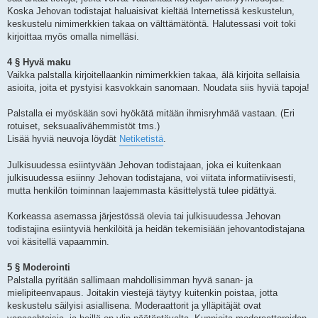
Koska Jehovan todistajat haluaisivat kieltää Internetissä keskustelun,
keskustelu nimimerkkien takaa on välttämätöntä. Halutessasi voit toki
kirjoittaa myös omalla nimelläsi.
4 § Hyvä maku
Vaikka palstalla kirjoitellaankin nimimerkkien takaa, älä kirjoita sellaisia
asioita, joita et pystyisi kasvokkain sanomaan. Noudata siis hyviä tapoja!
Palstalla ei myöskään sovi hyökätä mitään ihmisryhmää vastaan. (Eri
rotuiset, seksuaalivähemmistöt tms.)
Lisää hyviä neuvoja löydät
Netiketistä
.
Julkisuudessa esiintyvään Jehovan todistajaan, joka ei kuitenkaan
julkisuudessa esiinny Jehovan todistajana, voi viitata informatiivisesti,
mutta henkilön toiminnan laajemmasta käsittelystä tulee pidättyä.
Korkeassa asemassa järjestössä olevia tai julkisuudessa Jehovan
todistajina esiintyviä henkilöitä ja heidän tekemisiään jehovantodistajana
voi käsitellä vapaammin.
5 § Moderointi
Palstalla pyritään sallimaan mahdollisimman hyvä sanan- ja
mielipiteenvapaus. Joitakin viestejä täytyy kuitenkin poistaa, jotta
keskustelu säilyisi asiallisena. Moderaattorit ja ylläpitäjät ovat