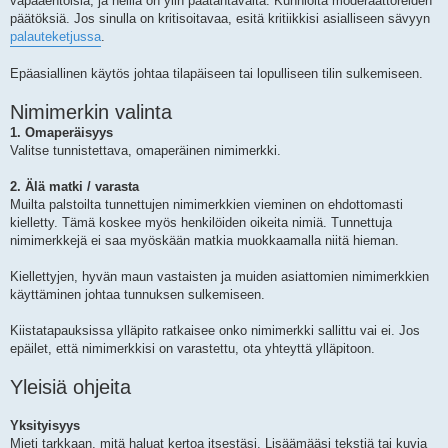
vapaaehtoisia, ja heillä on ylin päätäntävalta. Kunnioita moderaattoreiden
päätöksiä. Jos sinulla on kritisoitavaa, esitä kritiikkisi asialliseen sävyyn
palauteketjussa
.
Epäasiallinen käytös johtaa tilapäiseen tai lopulliseen tilin sulkemiseen.
Nimimerkin valinta
1. Omaperäisyys
Valitse tunnistettava, omaperäinen nimimerkki.
2. Älä matki / varasta
Muilta palstoilta tunnettujen nimimerkkien vieminen on ehdottomasti
kielletty. Tämä koskee myös henkilöiden oikeita nimiä. Tunnettuja
nimimerkkejä ei saa myöskään matkia muokkaamalla niitä hieman.
Kiellettyjen, hyvän maun vastaisten ja muiden asiattomien nimimerkkien
käyttäminen johtaa tunnuksen sulkemiseen.
Kiistatapauksissa ylläpito ratkaisee onko nimimerkki sallittu vai ei. Jos
epäilet, että nimimerkkisi on varastettu, ota yhteyttä ylläpitoon.
Yleisiä ohjeita
Yksityisyys
Mieti tarkkaan, mitä haluat kertoa itsestäsi. Lisäämääsi tekstiä tai kuvia