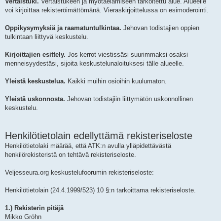
Vertaistuki.
Vertaistukeen ja myötäelämiseen tarkoitettu alue. Alueelle
voi kirjoittaa rekisteröimättömänä. Vieraskirjoittelussa on esimoderointi.
Oppikysymyksiä ja raamatuntulkintaa.
Jehovan todistajien oppien
tulkintaan liittyvä keskustelu.
Kirjoittajien esittely.
Jos kerrot viestissäsi suurimmaksi osaksi
menneisyydestäsi, sijoita keskustelunaloituksesi tälle alueelle.
Yleistä keskustelua.
Kaikki muihin osioihin kuulumaton.
Yleistä uskonnosta.
Jehovan todistajiin liittymätön uskonnollinen
keskustelu.
Henkilötietolain edellyttämä rekisteriseloste
Henkilötietolaki määrää, että ATK:n avulla ylläpidettävästä
henkilörekisteristä on tehtävä rekisteriseloste.
Veljesseura.org keskustelufoorumin rekisteriseloste:
Henkilötietolain (24.4.1999/523) 10 §:n tarkoittama rekisteriseloste.
1.) Rekisterin pitäjä
Mikko Gröhn