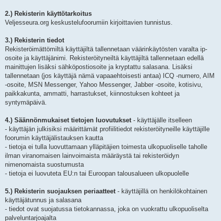
2.) Rekisterin käyttötarkoitus
Veljesseura.org keskustelufoorumiin kirjoittavien tunnistus.
3.) Rekisterin tiedot
Rekisteröimättömiltä käyttäjiltä tallennetaan väärinkäytösten varalta ip-
osoite ja käyttäjänimi. Rekisteröityneiltä käyttäjiltä tallennetaan edellä
mainittujen lisäksi sähköpostiosoite ja kryptattu salasana. Lisäksi
tallennetaan (jos käyttäjä nämä vapaaehtoisesti antaa) ICQ -numero, AIM
-osoite, MSN Messenger, Yahoo Messenger, Jabber -osoite, kotisivu,
paikkakunta, ammatti, harrastukset, kiinnostuksen kohteet ja
syntymäpäivä.
4.) Säännönmukaiset tietojen luovutukset
- käyttäjälle itselleen
- käyttäjän julkisiksi määrittämät profiilitiedot rekisteröityneille käyttäjille
foorumin käyttäjälistauksen kautta
- tietoja ei tulla luovuttamaan ylläpitäjien toimesta ulkopuoliselle taholle
ilman viranomaisen lainvoimaista määräystä tai rekisteröidyn
nimenomaista suostumusta
- tietoja ei luovuteta EU:n tai Euroopan talousalueen ulkopuolelle
5.) Rekisterin suojauksen periaatteet
- käyttäjillä on henkilökohtainen
käyttäjätunnus ja salasana
- tiedot ovat suojatussa tietokannassa, joka on vuokrattu ulkopuoliselta
palveluntarjoajalta