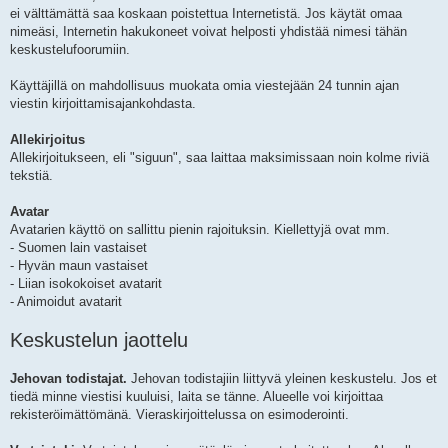
ei välttämättä saa koskaan poistettua Internetistä. Jos käytät omaa
nimeäsi, Internetin hakukoneet voivat helposti yhdistää nimesi tähän
keskustelufoorumiin.
Käyttäjillä on mahdollisuus muokata omia viestejään 24 tunnin ajan
viestin kirjoittamisajankohdasta.
Allekirjoitus
Allekirjoitukseen, eli "siguun", saa laittaa maksimissaan noin kolme riviä
tekstiä.
Avatar
Avatarien käyttö on sallittu pienin rajoituksin. Kiellettyjä ovat mm.
- Suomen lain vastaiset
- Hyvän maun vastaiset
- Liian isokokoiset avatarit
- Animoidut avatarit
Keskustelun jaottelu
Jehovan todistajat.
Jehovan todistajiin liittyvä yleinen keskustelu. Jos et
tiedä minne viestisi kuuluisi, laita se tänne. Alueelle voi kirjoittaa
rekisteröimättömänä. Vieraskirjoittelussa on esimoderointi.