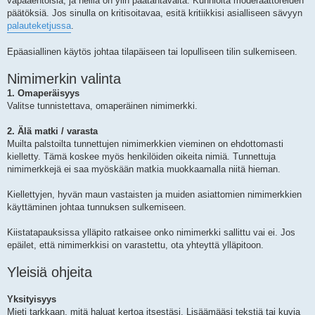
vapaaehtoisia, ja heillä on ylin päätäntävalta. Kunnioita moderaattoreiden
päätöksiä. Jos sinulla on kritisoitavaa, esitä kritiikkisi asialliseen sävyyn
palauteketjussa
.
Epäasiallinen käytös johtaa tilapäiseen tai lopulliseen tilin sulkemiseen.
Nimimerkin valinta
1. Omaperäisyys
Valitse tunnistettava, omaperäinen nimimerkki.
2. Älä matki / varasta
Muilta palstoilta tunnettujen nimimerkkien vieminen on ehdottomasti
kielletty. Tämä koskee myös henkilöiden oikeita nimiä. Tunnettuja
nimimerkkejä ei saa myöskään matkia muokkaamalla niitä hieman.
Kiellettyjen, hyvän maun vastaisten ja muiden asiattomien nimimerkkien
käyttäminen johtaa tunnuksen sulkemiseen.
Kiistatapauksissa ylläpito ratkaisee onko nimimerkki sallittu vai ei. Jos
epäilet, että nimimerkkisi on varastettu, ota yhteyttä ylläpitoon.
Yleisiä ohjeita
Yksityisyys
Mieti tarkkaan, mitä haluat kertoa itsestäsi. Lisäämääsi tekstiä tai kuvia