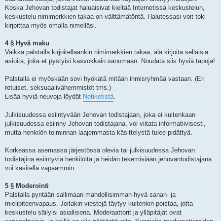
Koska Jehovan todistajat haluaisivat kieltää Internetissä keskustelun,
keskustelu nimimerkkien takaa on välttämätöntä. Halutessasi voit toki
kirjoittaa myös omalla nimelläsi.
4 § Hyvä maku
Vaikka palstalla kirjoitellaankin nimimerkkien takaa, älä kirjoita sellaisia
asioita, joita et pystyisi kasvokkain sanomaan. Noudata siis hyviä tapoja!
Palstalla ei myöskään sovi hyökätä mitään ihmisryhmää vastaan. (Eri
rotuiset, seksuaalivähemmistöt tms.)
Lisää hyviä neuvoja löydät
Netiketistä
.
Julkisuudessa esiintyvään Jehovan todistajaan, joka ei kuitenkaan
julkisuudessa esiinny Jehovan todistajana, voi viitata informatiivisesti,
mutta henkilön toiminnan laajemmasta käsittelystä tulee pidättyä.
Korkeassa asemassa järjestössä olevia tai julkisuudessa Jehovan
todistajina esiintyviä henkilöitä ja heidän tekemisiään jehovantodistajana
voi käsitellä vapaammin.
5 § Moderointi
Palstalla pyritään sallimaan mahdollisimman hyvä sanan- ja
mielipiteenvapaus. Joitakin viestejä täytyy kuitenkin poistaa, jotta
keskustelu säilyisi asiallisena. Moderaattorit ja ylläpitäjät ovat