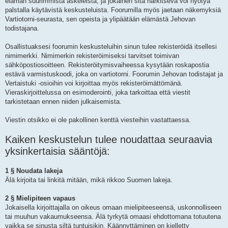
elämän suurimmista askeleista, ja jokainen sitä harkitseva voi hyötyä
palstalla käytävistä keskusteluista. Foorumilla myös jaetaan näkemyksiä
Vartiotorni-seurasta, sen opeista ja ylipäätään elämästä Jehovan
todistajana.
Osallistuaksesi foorumin keskusteluihin sinun tulee rekisteröidä itsellesi
nimimerkki. Nimimerkin rekisteröimiseksi tarvitset toimivan
sähköpostiosoitteen. Rekisteröitymisvaiheessa kysytään roskapostia
estävä varmistuskoodi, joka on vartiotorni. Foorumin Jehovan todistajat ja
Vertaistuki -osioihin voi kirjoittaa myös rekisteröimättömänä.
Vieraskirjoittelussa on esimoderointi, joka tarkoittaa että viestit
tarkistetaan ennen niiden julkaisemista.
Viestin otsikko ei ole pakollinen kenttä viesteihin vastattaessa.
Kaiken keskustelun tulee noudattaa seuraavia
yksinkertaisia sääntöjä:
1 § Noudata lakeja
Älä kirjoita tai linkitä mitään, mikä rikkoo Suomen lakeja.
2 § Mielipiteen vapaus
Jokaisella kirjoittajalla on oikeus omaan mielipiteeseensä, uskonnolliseen
tai muuhun vakaumukseensa. Älä tyrkytä omaasi ehdottomana totuutena
vaikka se sinusta siltä tuntuisikin. Käännyttäminen on kielletty