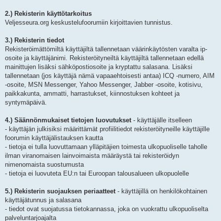
2.) Rekisterin käyttötarkoitus
Veljesseura.org keskustelufoorumiin kirjoittavien tunnistus.
3.) Rekisterin tiedot
Rekisteröimättömiltä käyttäjiltä tallennetaan väärinkäytösten varalta ip-
osoite ja käyttäjänimi. Rekisteröityneiltä käyttäjiltä tallennetaan edellä
mainittujen lisäksi sähköpostiosoite ja kryptattu salasana. Lisäksi
tallennetaan (jos käyttäjä nämä vapaaehtoisesti antaa) ICQ -numero, AIM
-osoite, MSN Messenger, Yahoo Messenger, Jabber -osoite, kotisivu,
paikkakunta, ammatti, harrastukset, kiinnostuksen kohteet ja
syntymäpäivä.
4.) Säännönmukaiset tietojen luovutukset
- käyttäjälle itselleen
- käyttäjän julkisiksi määrittämät profiilitiedot rekisteröityneille käyttäjille
foorumin käyttäjälistauksen kautta
- tietoja ei tulla luovuttamaan ylläpitäjien toimesta ulkopuoliselle taholle
ilman viranomaisen lainvoimaista määräystä tai rekisteröidyn
nimenomaista suostumusta
- tietoja ei luovuteta EU:n tai Euroopan talousalueen ulkopuolelle
5.) Rekisterin suojauksen periaatteet
- käyttäjillä on henkilökohtainen
käyttäjätunnus ja salasana
- tiedot ovat suojatussa tietokannassa, joka on vuokrattu ulkopuoliselta
palveluntarjoajalta