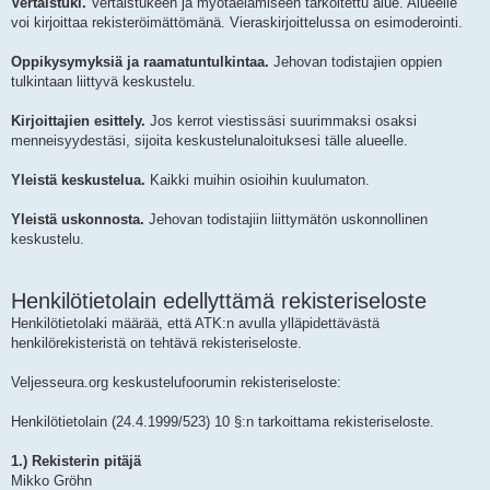
Vertaistuki.
Vertaistukeen ja myötäelämiseen tarkoitettu alue. Alueelle
voi kirjoittaa rekisteröimättömänä. Vieraskirjoittelussa on esimoderointi.
Oppikysymyksiä ja raamatuntulkintaa.
Jehovan todistajien oppien
tulkintaan liittyvä keskustelu.
Kirjoittajien esittely.
Jos kerrot viestissäsi suurimmaksi osaksi
menneisyydestäsi, sijoita keskustelunaloituksesi tälle alueelle.
Yleistä keskustelua.
Kaikki muihin osioihin kuulumaton.
Yleistä uskonnosta.
Jehovan todistajiin liittymätön uskonnollinen
keskustelu.
Henkilötietolain edellyttämä rekisteriseloste
Henkilötietolaki määrää, että ATK:n avulla ylläpidettävästä
henkilörekisteristä on tehtävä rekisteriseloste.
Veljesseura.org keskustelufoorumin rekisteriseloste:
Henkilötietolain (24.4.1999/523) 10 §:n tarkoittama rekisteriseloste.
1.) Rekisterin pitäjä
Mikko Gröhn