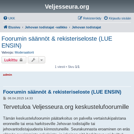
Veljesseura.org
UKK
Rekisteröidy
Kirjaudu sisään
Etusivu
Jehovan todistajat -valikko
Jehovan todistajat
Foorumin säännöt & rekisteriseloste (LUE
ENSIN)
Valvoja:
Moderaattorit
Lukittu
1 viesti • Sivu
1
/
1
admin
Foorumin säännöt & rekisteriseloste (LUE ENSIN)
V
06.04.2015 14:33
i
Tervetuloa Veljesseura.org keskustelufoorumille
e
s
t
i
Tämän keskustelufoorumin päätarkoitus on palvella vertaistukipalstana
eronneille tai eroa harkitseville Jehovan todistajille tai
jehovantodistajuudesta kiinnostuneille. Seurakunnasta eroaminen on eräs