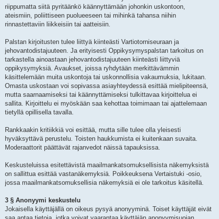
riippumatta siitä pyritäänkö käännyttämään johonkin uskontoon,
ateismiin, poliittiseen puolueeseen tai mihinkä tahansa niihin
rinnastettaviin liikkeisiin tai aatteisiin.
Palstan kirjoitusten tulee liittyä kiinteästi Vartiotorniseuraan ja
jehovantodistajuuteen. Ja erityisesti Oppikysymyspalstan tarkoitus on
tarkastella ainoastaan jehovantodistajuuteen kiinteästi liittyviä
oppikysymyksiä. Avaukset, joissa ryhdytään merkittävämmin
käsittelemään muita uskontoja tai uskonnollisia vakaumuksia, lukitaan.
Omasta uskostaan voi sopivassa asiayhteydessä esittää mielipiteensä,
mutta saarnaamiseksi tai käännyttämiseksi tulkittavaa kirjoittelua ei
sallita. Kirjoittelu ei myöskään saa kehottaa toimimaan tai ajattelemaan
tietyllä opillisella tavalla.
Rankkaakin kritiikkiä voi esittää, mutta sille tulee olla yleisesti
hyväksyttävä perustelu. Toisten haukkumista ei kuitenkaan suvaita.
Moderaattorit päättävät rajanvedot näissä tapauksissa.
Keskusteluissa esitettävistä maailmankatsomuksellisista näkemyksistä
on sallittua esittää vastanäkemyksiä. Poikkeuksena Vertaistuki -osio,
jossa maailmankatsomuksellisia näkemyksiä ei ole tarkoitus käsitellä.
3 § Anonyymi keskustelu
Jokaisella käyttäjällä on oikeus pysyä anonyyminä. Toiset käyttäjät eivät
saa antaa tietoja, jotka voivat vaarantaa käyttäjän anonyymisuojan.