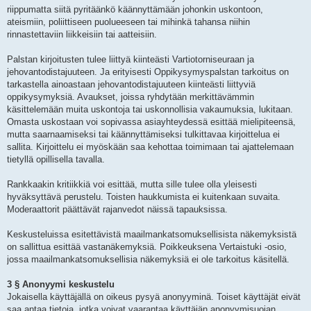
riippumatta siitä pyritäänkö käännyttämään johonkin uskontoon,
ateismiin, poliittiseen puolueeseen tai mihinkä tahansa niihin
rinnastettaviin liikkeisiin tai aatteisiin.
Palstan kirjoitusten tulee liittyä kiinteästi Vartiotorniseuraan ja
jehovantodistajuuteen. Ja erityisesti Oppikysymyspalstan tarkoitus on
tarkastella ainoastaan jehovantodistajuuteen kiinteästi liittyviä
oppikysymyksiä. Avaukset, joissa ryhdytään merkittävämmin
käsittelemään muita uskontoja tai uskonnollisia vakaumuksia, lukitaan.
Omasta uskostaan voi sopivassa asiayhteydessä esittää mielipiteensä,
mutta saarnaamiseksi tai käännyttämiseksi tulkittavaa kirjoittelua ei
sallita. Kirjoittelu ei myöskään saa kehottaa toimimaan tai ajattelemaan
tietyllä opillisella tavalla.
Rankkaakin kritiikkiä voi esittää, mutta sille tulee olla yleisesti
hyväksyttävä perustelu. Toisten haukkumista ei kuitenkaan suvaita.
Moderaattorit päättävät rajanvedot näissä tapauksissa.
Keskusteluissa esitettävistä maailmankatsomuksellisista näkemyksistä
on sallittua esittää vastanäkemyksiä. Poikkeuksena Vertaistuki -osio,
jossa maailmankatsomuksellisia näkemyksiä ei ole tarkoitus käsitellä.
3 § Anonyymi keskustelu
Jokaisella käyttäjällä on oikeus pysyä anonyyminä. Toiset käyttäjät eivät
saa antaa tietoja, jotka voivat vaarantaa käyttäjän anonyymisuojan.