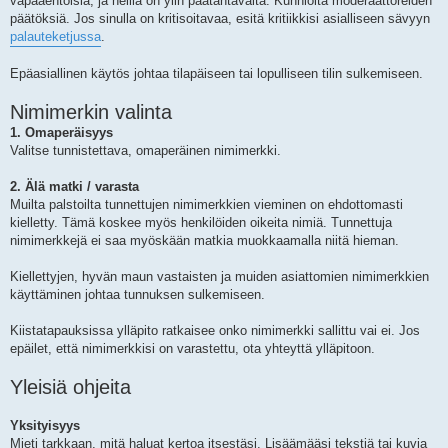
vapaaehtoisia, ja heillä on ylin päätäntävalta. Kunnioita moderaattoreiden
päätöksiä. Jos sinulla on kritisoitavaa, esitä kritiikkisi asialliseen sävyyn
palauteketjussa
.
Epäasiallinen käytös johtaa tilapäiseen tai lopulliseen tilin sulkemiseen.
Nimimerkin valinta
1. Omaperäisyys
Valitse tunnistettava, omaperäinen nimimerkki.
2. Älä matki / varasta
Muilta palstoilta tunnettujen nimimerkkien vieminen on ehdottomasti
kielletty. Tämä koskee myös henkilöiden oikeita nimiä. Tunnettuja
nimimerkkejä ei saa myöskään matkia muokkaamalla niitä hieman.
Kiellettyjen, hyvän maun vastaisten ja muiden asiattomien nimimerkkien
käyttäminen johtaa tunnuksen sulkemiseen.
Kiistatapauksissa ylläpito ratkaisee onko nimimerkki sallittu vai ei. Jos
epäilet, että nimimerkkisi on varastettu, ota yhteyttä ylläpitoon.
Yleisiä ohjeita
Yksityisyys
Mieti tarkkaan, mitä haluat kertoa itsestäsi. Lisäämääsi tekstiä tai kuvia