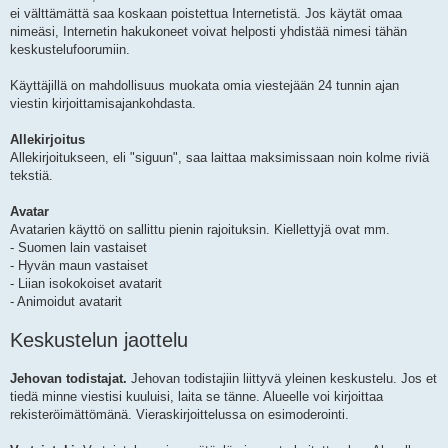
ei välttämättä saa koskaan poistettua Internetistä. Jos käytät omaa
nimeäsi, Internetin hakukoneet voivat helposti yhdistää nimesi tähän
keskustelufoorumiin.
Käyttäjillä on mahdollisuus muokata omia viestejään 24 tunnin ajan
viestin kirjoittamisajankohdasta.
Allekirjoitus
Allekirjoitukseen, eli "siguun", saa laittaa maksimissaan noin kolme riviä
tekstiä.
Avatar
Avatarien käyttö on sallittu pienin rajoituksin. Kiellettyjä ovat mm.
- Suomen lain vastaiset
- Hyvän maun vastaiset
- Liian isokokoiset avatarit
- Animoidut avatarit
Keskustelun jaottelu
Jehovan todistajat.
Jehovan todistajiin liittyvä yleinen keskustelu. Jos et
tiedä minne viestisi kuuluisi, laita se tänne. Alueelle voi kirjoittaa
rekisteröimättömänä. Vieraskirjoittelussa on esimoderointi.