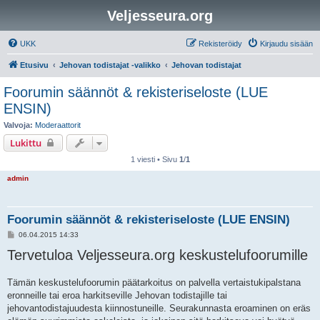
Veljesseura.org
UKK
Rekisteröidy
Kirjaudu sisään
Etusivu
Jehovan todistajat -valikko
Jehovan todistajat
Foorumin säännöt & rekisteriseloste (LUE
ENSIN)
Valvoja:
Moderaattorit
Lukittu
1 viesti • Sivu
1
/
1
admin
Foorumin säännöt & rekisteriseloste (LUE ENSIN)
V
06.04.2015 14:33
i
Tervetuloa Veljesseura.org keskustelufoorumille
e
s
t
i
Tämän keskustelufoorumin päätarkoitus on palvella vertaistukipalstana
eronneille tai eroa harkitseville Jehovan todistajille tai
jehovantodistajuudesta kiinnostuneille. Seurakunnasta eroaminen on eräs