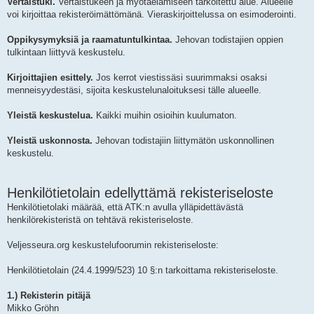
Vertaistuki.
Vertaistukeen ja myötäelämiseen tarkoitettu alue. Alueelle
voi kirjoittaa rekisteröimättömänä. Vieraskirjoittelussa on esimoderointi.
Oppikysymyksiä ja raamatuntulkintaa.
Jehovan todistajien oppien
tulkintaan liittyvä keskustelu.
Kirjoittajien esittely.
Jos kerrot viestissäsi suurimmaksi osaksi
menneisyydestäsi, sijoita keskustelunaloituksesi tälle alueelle.
Yleistä keskustelua.
Kaikki muihin osioihin kuulumaton.
Yleistä uskonnosta.
Jehovan todistajiin liittymätön uskonnollinen
keskustelu.
Henkilötietolain edellyttämä rekisteriseloste
Henkilötietolaki määrää, että ATK:n avulla ylläpidettävästä
henkilörekisteristä on tehtävä rekisteriseloste.
Veljesseura.org keskustelufoorumin rekisteriseloste:
Henkilötietolain (24.4.1999/523) 10 §:n tarkoittama rekisteriseloste.
1.) Rekisterin pitäjä
Mikko Gröhn