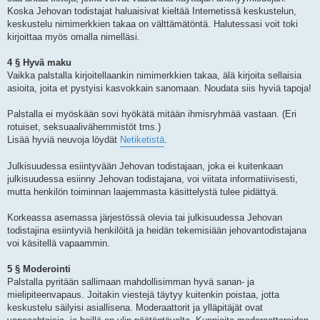
Koska Jehovan todistajat haluaisivat kieltää Internetissä keskustelun,
keskustelu nimimerkkien takaa on välttämätöntä. Halutessasi voit toki
kirjoittaa myös omalla nimelläsi.
4 § Hyvä maku
Vaikka palstalla kirjoitellaankin nimimerkkien takaa, älä kirjoita sellaisia
asioita, joita et pystyisi kasvokkain sanomaan. Noudata siis hyviä tapoja!
Palstalla ei myöskään sovi hyökätä mitään ihmisryhmää vastaan. (Eri
rotuiset, seksuaalivähemmistöt tms.)
Lisää hyviä neuvoja löydät
Netiketistä
.
Julkisuudessa esiintyvään Jehovan todistajaan, joka ei kuitenkaan
julkisuudessa esiinny Jehovan todistajana, voi viitata informatiivisesti,
mutta henkilön toiminnan laajemmasta käsittelystä tulee pidättyä.
Korkeassa asemassa järjestössä olevia tai julkisuudessa Jehovan
todistajina esiintyviä henkilöitä ja heidän tekemisiään jehovantodistajana
voi käsitellä vapaammin.
5 § Moderointi
Palstalla pyritään sallimaan mahdollisimman hyvä sanan- ja
mielipiteenvapaus. Joitakin viestejä täytyy kuitenkin poistaa, jotta
keskustelu säilyisi asiallisena. Moderaattorit ja ylläpitäjät ovat