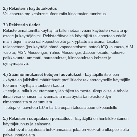
2.) Rekisterin käyttötarkoitus
Veljesseura.org keskustelufoorumiin kirjoittavien tunnistus.
3.) Rekisterin tiedot
Rekisteröimättömiltä käyttäjiltä tallennetaan väärinkäytösten varalta ip-
osoite ja käyttäjänimi. Rekisteröityneiltä käyttäjiltä tallennetaan edellä
mainittujen lisäksi sähköpostiosoite ja kryptattu salasana. Lisäksi
tallennetaan (jos käyttäjä nämä vapaaehtoisesti antaa) ICQ -numero, AIM
-osoite, MSN Messenger, Yahoo Messenger, Jabber -osoite, kotisivu,
paikkakunta, ammatti, harrastukset, kiinnostuksen kohteet ja
syntymäpäivä.
4.) Säännönmukaiset tietojen luovutukset
- käyttäjälle itselleen
- käyttäjän julkisiksi määrittämät profiilitiedot rekisteröityneille käyttäjille
foorumin käyttäjälistauksen kautta
- tietoja ei tulla luovuttamaan ylläpitäjien toimesta ulkopuoliselle taholle
ilman viranomaisen lainvoimaista määräystä tai rekisteröidyn
nimenomaista suostumusta
- tietoja ei luovuteta EU:n tai Euroopan talousalueen ulkopuolelle
5.) Rekisterin suojauksen periaatteet
- käyttäjillä on henkilökohtainen
käyttäjätunnus ja salasana
- tiedot ovat suojatussa tietokannassa, joka on vuokrattu ulkopuoliselta
palveluntarjoajalta