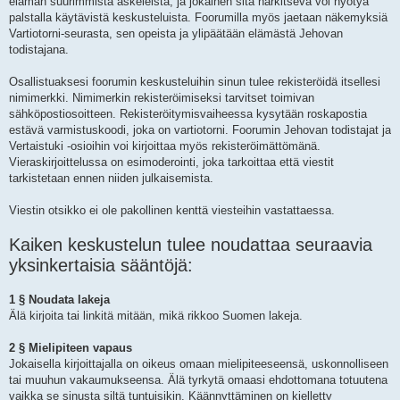
elämän suurimmista askeleista, ja jokainen sitä harkitseva voi hyötyä
palstalla käytävistä keskusteluista. Foorumilla myös jaetaan näkemyksiä
Vartiotorni-seurasta, sen opeista ja ylipäätään elämästä Jehovan
todistajana.
Osallistuaksesi foorumin keskusteluihin sinun tulee rekisteröidä itsellesi
nimimerkki. Nimimerkin rekisteröimiseksi tarvitset toimivan
sähköpostiosoitteen. Rekisteröitymisvaiheessa kysytään roskapostia
estävä varmistuskoodi, joka on vartiotorni. Foorumin Jehovan todistajat ja
Vertaistuki -osioihin voi kirjoittaa myös rekisteröimättömänä.
Vieraskirjoittelussa on esimoderointi, joka tarkoittaa että viestit
tarkistetaan ennen niiden julkaisemista.
Viestin otsikko ei ole pakollinen kenttä viesteihin vastattaessa.
Kaiken keskustelun tulee noudattaa seuraavia
yksinkertaisia sääntöjä:
1 § Noudata lakeja
Älä kirjoita tai linkitä mitään, mikä rikkoo Suomen lakeja.
2 § Mielipiteen vapaus
Jokaisella kirjoittajalla on oikeus omaan mielipiteeseensä, uskonnolliseen
tai muuhun vakaumukseensa. Älä tyrkytä omaasi ehdottomana totuutena
vaikka se sinusta siltä tuntuisikin. Käännyttäminen on kielletty