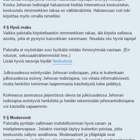
Koska Jehovan todistajat haluaisivat kieltää Internetissä keskustelun,
keskustelu nimimerkkien takaa on välttämätöntä. Halutessasi voit toki
kirjoittaa myös omalla nimelläsi.
4 § Hyvä maku
Vaikka palstalla kirjoitellaankin nimimerkkien takaa, älä kirjoita sellaisia
asioita, joita et pystyisi kasvokkain sanomaan. Noudata siis hyviä tapoja!
Palstalla ei myöskään sovi hyökätä mitään ihmisryhmää vastaan. (Eri
rotuiset, seksuaalivähemmistöt tms.)
Lisää hyviä neuvoja löydät
Netiketistä
.
Julkisuudessa esiintyvään Jehovan todistajaan, joka ei kuitenkaan
julkisuudessa esiinny Jehovan todistajana, voi viitata informatiivisesti,
mutta henkilön toiminnan laajemmasta käsittelystä tulee pidättyä.
Korkeassa asemassa järjestössä olevia tai julkisuudessa Jehovan
todistajina esiintyviä henkilöitä ja heidän tekemisiään jehovantodistajana
voi käsitellä vapaammin.
5 § Moderointi
Palstalla pyritään sallimaan mahdollisimman hyvä sanan- ja
mielipiteenvapaus. Joitakin viestejä täytyy kuitenkin poistaa, jotta
keskustelu säilyisi asiallisena. Moderaattorit ja ylläpitäjät ovat