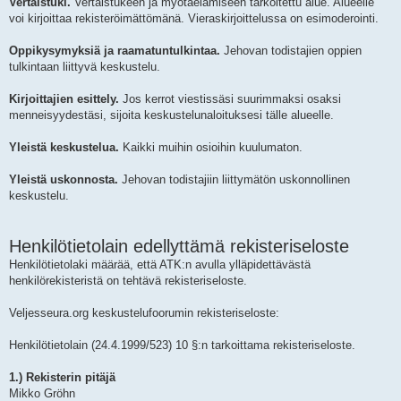
Vertaistuki.
Vertaistukeen ja myötäelämiseen tarkoitettu alue. Alueelle
voi kirjoittaa rekisteröimättömänä. Vieraskirjoittelussa on esimoderointi.
Oppikysymyksiä ja raamatuntulkintaa.
Jehovan todistajien oppien
tulkintaan liittyvä keskustelu.
Kirjoittajien esittely.
Jos kerrot viestissäsi suurimmaksi osaksi
menneisyydestäsi, sijoita keskustelunaloituksesi tälle alueelle.
Yleistä keskustelua.
Kaikki muihin osioihin kuulumaton.
Yleistä uskonnosta.
Jehovan todistajiin liittymätön uskonnollinen
keskustelu.
Henkilötietolain edellyttämä rekisteriseloste
Henkilötietolaki määrää, että ATK:n avulla ylläpidettävästä
henkilörekisteristä on tehtävä rekisteriseloste.
Veljesseura.org keskustelufoorumin rekisteriseloste:
Henkilötietolain (24.4.1999/523) 10 §:n tarkoittama rekisteriseloste.
1.) Rekisterin pitäjä
Mikko Gröhn