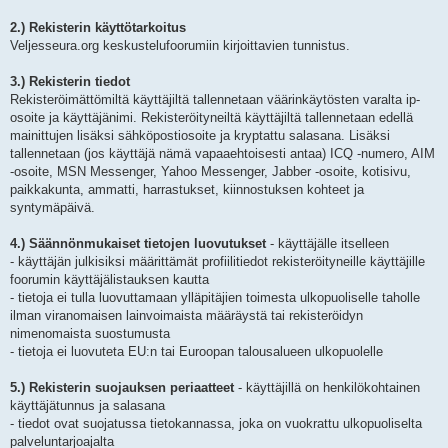
2.) Rekisterin käyttötarkoitus
Veljesseura.org keskustelufoorumiin kirjoittavien tunnistus.
3.) Rekisterin tiedot
Rekisteröimättömiltä käyttäjiltä tallennetaan väärinkäytösten varalta ip-
osoite ja käyttäjänimi. Rekisteröityneiltä käyttäjiltä tallennetaan edellä
mainittujen lisäksi sähköpostiosoite ja kryptattu salasana. Lisäksi
tallennetaan (jos käyttäjä nämä vapaaehtoisesti antaa) ICQ -numero, AIM
-osoite, MSN Messenger, Yahoo Messenger, Jabber -osoite, kotisivu,
paikkakunta, ammatti, harrastukset, kiinnostuksen kohteet ja
syntymäpäivä.
4.) Säännönmukaiset tietojen luovutukset
- käyttäjälle itselleen
- käyttäjän julkisiksi määrittämät profiilitiedot rekisteröityneille käyttäjille
foorumin käyttäjälistauksen kautta
- tietoja ei tulla luovuttamaan ylläpitäjien toimesta ulkopuoliselle taholle
ilman viranomaisen lainvoimaista määräystä tai rekisteröidyn
nimenomaista suostumusta
- tietoja ei luovuteta EU:n tai Euroopan talousalueen ulkopuolelle
5.) Rekisterin suojauksen periaatteet
- käyttäjillä on henkilökohtainen
käyttäjätunnus ja salasana
- tiedot ovat suojatussa tietokannassa, joka on vuokrattu ulkopuoliselta
palveluntarjoajalta