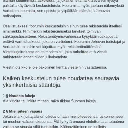
elämän suurimmista askeleista, ja jokainen sitä harkitseva voi hyötyä
palstalla käytävistä keskusteluista. Foorumilla myös jaetaan näkemyksiä
Vartiotorni-seurasta, sen opeista ja ylipäätään elämästä Jehovan
todistajana.
Osallistuaksesi foorumin keskusteluihin sinun tulee rekisteröidä itsellesi
nimimerkki. Nimimerkin rekisteröimiseksi tarvitset toimivan
sähköpostiosoitteen. Rekisteröitymisvaiheessa kysytään roskapostia
estävä varmistuskoodi, joka on vartiotorni. Foorumin Jehovan todistajat ja
Vertaistuki -osioihin voi kirjoittaa myös rekisteröimättömänä.
Vieraskirjoittelussa on esimoderointi, joka tarkoittaa että viestit
tarkistetaan ennen niiden julkaisemista.
Viestin otsikko ei ole pakollinen kenttä viesteihin vastattaessa.
Kaiken keskustelun tulee noudattaa seuraavia
yksinkertaisia sääntöjä:
1 § Noudata lakeja
Älä kirjoita tai linkitä mitään, mikä rikkoo Suomen lakeja.
2 § Mielipiteen vapaus
Jokaisella kirjoittajalla on oikeus omaan mielipiteeseensä, uskonnolliseen
tai muuhun vakaumukseensa. Älä tyrkytä omaasi ehdottomana totuutena
vaikka se sinusta siltä tuntuisikin. Käännyttäminen on kielletty