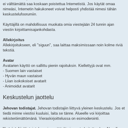
ei välttämättä saa koskaan poistettua Internetistä. Jos käytät omaa
nimeäsi, Internetin hakukoneet voivat helposti yhdistää nimesi tähän
keskustelufoorumiin.
Käyttäjillä on mahdollisuus muokata omia viestejään 24 tunnin ajan
viestin kirjoittamisajankohdasta.
Allekirjoitus
Allekirjoitukseen, eli "siguun", saa laittaa maksimissaan noin kolme riviä
tekstiä.
Avatar
Avatarien käyttö on sallittu pienin rajoituksin. Kiellettyjä ovat mm.
- Suomen lain vastaiset
- Hyvän maun vastaiset
- Liian isokokoiset avatarit
- Animoidut avatarit
Keskustelun jaottelu
Jehovan todistajat.
Jehovan todistajiin liittyvä yleinen keskustelu. Jos et
tiedä minne viestisi kuuluisi, laita se tänne. Alueelle voi kirjoittaa
rekisteröimättömänä. Vieraskirjoittelussa on esimoderointi.