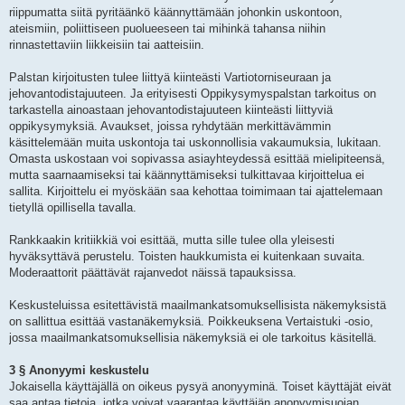
riippumatta siitä pyritäänkö käännyttämään johonkin uskontoon,
ateismiin, poliittiseen puolueeseen tai mihinkä tahansa niihin
rinnastettaviin liikkeisiin tai aatteisiin.
Palstan kirjoitusten tulee liittyä kiinteästi Vartiotorniseuraan ja
jehovantodistajuuteen. Ja erityisesti Oppikysymyspalstan tarkoitus on
tarkastella ainoastaan jehovantodistajuuteen kiinteästi liittyviä
oppikysymyksiä. Avaukset, joissa ryhdytään merkittävämmin
käsittelemään muita uskontoja tai uskonnollisia vakaumuksia, lukitaan.
Omasta uskostaan voi sopivassa asiayhteydessä esittää mielipiteensä,
mutta saarnaamiseksi tai käännyttämiseksi tulkittavaa kirjoittelua ei
sallita. Kirjoittelu ei myöskään saa kehottaa toimimaan tai ajattelemaan
tietyllä opillisella tavalla.
Rankkaakin kritiikkiä voi esittää, mutta sille tulee olla yleisesti
hyväksyttävä perustelu. Toisten haukkumista ei kuitenkaan suvaita.
Moderaattorit päättävät rajanvedot näissä tapauksissa.
Keskusteluissa esitettävistä maailmankatsomuksellisista näkemyksistä
on sallittua esittää vastanäkemyksiä. Poikkeuksena Vertaistuki -osio,
jossa maailmankatsomuksellisia näkemyksiä ei ole tarkoitus käsitellä.
3 § Anonyymi keskustelu
Jokaisella käyttäjällä on oikeus pysyä anonyyminä. Toiset käyttäjät eivät
saa antaa tietoja, jotka voivat vaarantaa käyttäjän anonyymisuojan.