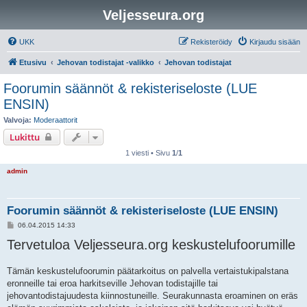
Veljesseura.org
UKK
Rekisteröidy
Kirjaudu sisään
Etusivu
Jehovan todistajat -valikko
Jehovan todistajat
Foorumin säännöt & rekisteriseloste (LUE
ENSIN)
Valvoja:
Moderaattorit
Lukittu
1 viesti • Sivu
1
/
1
admin
Foorumin säännöt & rekisteriseloste (LUE ENSIN)
V
06.04.2015 14:33
i
Tervetuloa Veljesseura.org keskustelufoorumille
e
s
t
i
Tämän keskustelufoorumin päätarkoitus on palvella vertaistukipalstana
eronneille tai eroa harkitseville Jehovan todistajille tai
jehovantodistajuudesta kiinnostuneille. Seurakunnasta eroaminen on eräs