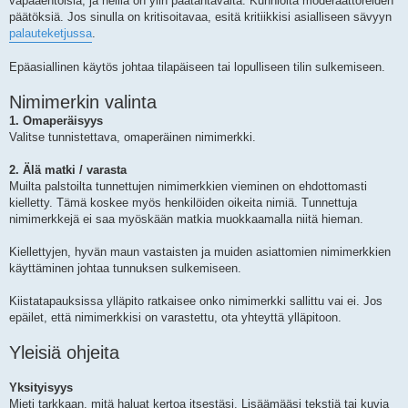
vapaaehtoisia, ja heillä on ylin päätäntävalta. Kunnioita moderaattoreiden
päätöksiä. Jos sinulla on kritisoitavaa, esitä kritiikkisi asialliseen sävyyn
palauteketjussa
.
Epäasiallinen käytös johtaa tilapäiseen tai lopulliseen tilin sulkemiseen.
Nimimerkin valinta
1. Omaperäisyys
Valitse tunnistettava, omaperäinen nimimerkki.
2. Älä matki / varasta
Muilta palstoilta tunnettujen nimimerkkien vieminen on ehdottomasti
kielletty. Tämä koskee myös henkilöiden oikeita nimiä. Tunnettuja
nimimerkkejä ei saa myöskään matkia muokkaamalla niitä hieman.
Kiellettyjen, hyvän maun vastaisten ja muiden asiattomien nimimerkkien
käyttäminen johtaa tunnuksen sulkemiseen.
Kiistatapauksissa ylläpito ratkaisee onko nimimerkki sallittu vai ei. Jos
epäilet, että nimimerkkisi on varastettu, ota yhteyttä ylläpitoon.
Yleisiä ohjeita
Yksityisyys
Mieti tarkkaan, mitä haluat kertoa itsestäsi. Lisäämääsi tekstiä tai kuvia