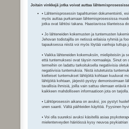
Joitain vinkkejä jotka voivat auttaa lähtemisprosessissa
• Lähtemisprosessin tapahtumien dokumentointi, es
myös auttaa purkamaan lähtemisprosessissa muodostuv
jotka ovat lähtösi takana. Haastavissa tilanteissa d
• Jo lähteneiden kokemusten ja tuntemusten lukemin
Jehovan todistajilla on netissä erilaisia ryhmiä ja 
tapauksessa niistä voi myös löytää vanhoja tuttuja j
• Vaikka lähteneiden kokemuksiin, mielipiteisiin ja 
että tuntemuksesi ovat täysin normaaleja. Sinut on oh
termeihin on ladattu tarkoituksella negatiivisia olet
negatiivisia tuntemuksia. Nistä istutetuista tuntem
kielteiset tuntemukset lähtijöitä kohtaan kuuluvat mo
lähtijöitä kohtaan, järjestö pystyy demonisoimaan l
tavallisia ihmisiä, joilla vain sattuu olemaan eriäviä
kaikkeen mahdolliseen informaatioon jota on tarjolla
• Lähtöprosessin aikana on avuksi, jos pystyt huoleh
unen saanti. Vältä päihteiden käyttöä. Fyysinen hyvi
• Voi olla suureksi avuksi käsitellä asiaa psykoterap
mielenterveyden häiriöissä kysy neuvoa psykiatrian e