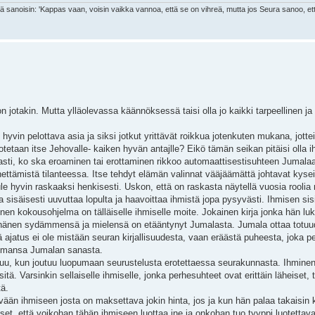
nä sanoisin: 'Kappas vaan, voisin vaikka vannoa, että se on vihreä, mutta jos Seura sanoo, et
oon jotakin. Mutta ylläolevassa käännöksessä taisi olla jo kaikki tarpeellinen 
hyvin pelottava asia ja siksi jotkut yrittävät roikkua jotenkuten mukana, jotte
tetaan itse Jehovalle- kaiken hyvän antajlle? Eikö tämän seikan pitäisi olla 
asti, ko ska eroaminen tai erottaminen rikkoo automaattisestisuhteen Jumala
ettämistä tilanteessa. Itse tehdyt elämän valinnat vääjäämättä johtavat kyse
tule hyvin raskaaksi henkisesti. Uskon, että on raskasta näytellä vuosia rooli
a sisäisesti uuvuttaa lopulta ja haavoittaa ihmistä jopa pysyvästi. Ihmisen si
nen kokousohjelma on tälläiselle ihmiselle moite. Jokainen kirja jonka hän lu
hänen sydämmensä ja mielensä on etääntynyt Jumalasta. Jumala ottaa totuud
jatus ei ole mistään seuran kirjallisuudesta, vaan eräästä puheesta, joka p
lmansa Jumalan sanasta.
tuu, kun joutuu luopumaan seurustelusta erotettaessa seurakunnasta. Ihminen
ä. Varsinkin sellaiselle ihmiselle, jonka perhesuhteet ovat erittäin läheiset, 
tä.
evään ihmiseen josta on maksettava jokin hinta, jos ja kun hän palaa takaisi
set, että voikohan tähän ihmiseen luottaa jne ja onkohan tuo tyyppi luotettav