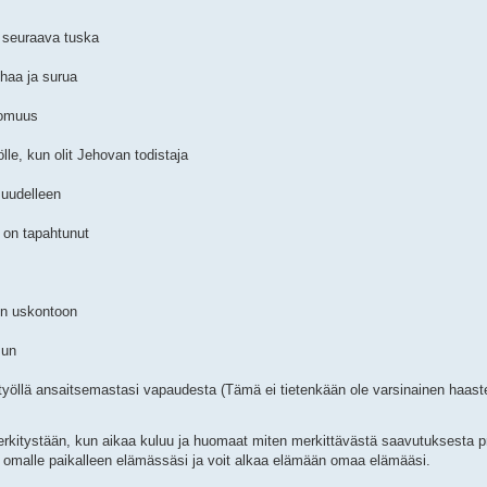
 seuraava tuska
ihaa ja surua
tomuus
lle, kun olit Jehovan todistaja
 uudelleen
 on tapahtunut
een uskontoon
sun
lla työllä ansaitsemastasi vapaudesta (Tämä ei tietenkään ole varsinainen haas
erkitystään, kun aikaa kuluu ja huomaat miten merkittävästä saavutuksesta p
omalle paikalleen elämässäsi ja voit alkaa elämään omaa elämääsi.