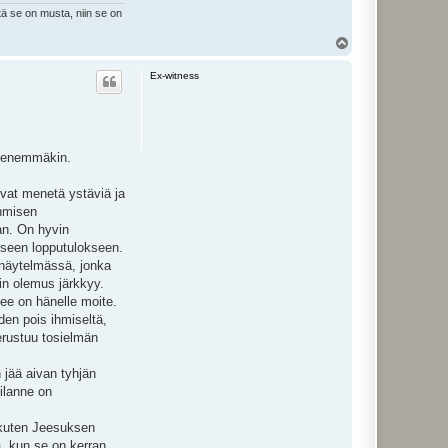
tä se on musta, niin se on
Y
l
ö
Ex-witness
s
ja enemmäkin.
ivat menetä ystäviä ja
ihmisen
an. On hyvin
iseen lopputulokseen.
a näytelmässä, jonka
sin olemus järkkyy.
kee on hänelle moite.
en pois ihmiseltä,
erustuu tosielmän
 jää aivan tyhjän
tilanne on
n kuten Jeesuksen
a, kun se on kerran