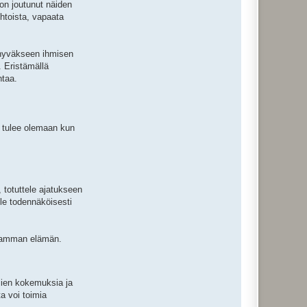
 on joutunut näiden
ehtoista, vapaata
ä hyväkseen ihmisen
. Eristämällä
htaa.
ä tulee olemaan kun
, totuttele ajatukseen
lle todennäköisesti
paamman elämän.
ajien kokemuksia ja
a voi toimia