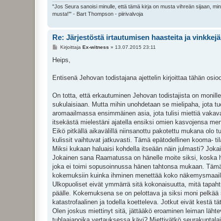
"Jos Seura sanoisi minulle, että tämä kirja on musta vihreän sijaan, mi
musta!'" - Bart Thompson - piirivalvoja
Re: Järjestöstä irtautumisen haasteita ja vinkkejä
V
Kirjoittaja
Ex-witness
»
13.07.2015 23:11
i
e
Heips,
s
t
i
Entisenä Jehovan todistajana ajettelin kirjoittaa tähän osi
On totta, että erkautuminen Jehovan todistajista on monille 
sukulaisiaan. Mutta mihin unohdetaan se mielipaha, jota tuo
aromaailmassa ensimmäinen asia, jota tulisi miettiä vakav
itsekästä mielestäni ajatella ensiksi omien kasvojensa men
Eikö pitkällä aikavälillä niinsanottu pakotettu mukana olo 
kulissit vaihtuvat jatkuvasti. Tämä epätodellinen kooma- til
Miksi kukaan haluaisi kohdella itseään näin julmasti? Jokai
Jokainen sana Raamatussa on hänelle moite siksi, koska 
joka ei toimi sopusoinnussa hänen tahtonsa mukaan. Tämä a
kokemuksiin kuinka ihminen menettää koko näkemysmaai
Ulkopuoliset eivät ymmärrä sitä kokonaisuutta, mitä tapah
päälle. Kokemuksena se on pelottava ja siksi moni pelkää sit
katastrofaalinen ja todella koetteleva. Jotkut eivät kestä tä
Olen joskus miettinyt sitä, jättääkö eroaminen leiman läht
tuhlaajapoika vertauksessa kävi? Miettivätkö seurakuntalai