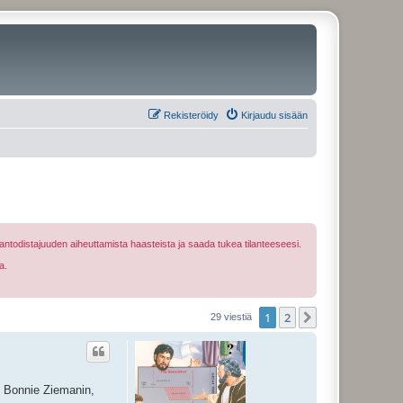
Rekisteröidy
Kirjaudu sisään
ntodistajuuden aiheuttamista haasteista ja saada tukea tilanteeseesi.
a.
1
2
Seuraava
29 viestiä
uu Bonnie Ziemanin,