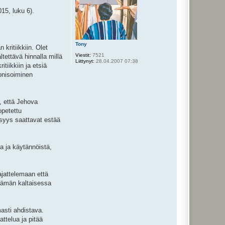
15, luku 6).
Tony
kritiikkiin. Olet
Viestit:
7521
ltettävä hinnalla millä
Liittynyt:
28.04.2007 07:38
tiikkiin ja etsiä
monisoiminen
a, että Jehova
opetettu
lisyys saattavat estää
a ja käytännöistä,
ajattelemaan että
. Tämän kaltaisessa
masti ahdistava.
ttelua ja pitää