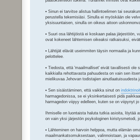
päätöksenteon tukena. Tuhannet ihmiset ovat kulkenee
• Sinun ei tarvitse alistua hallintoelimen tai seurakun
perustella tekemisiäsi. Sinulla ei myöskään ole vel
yksisuuntaisen, sinulla on oikeus aitoon uskonnon
• Suuri osa lähtijöistä ei koskaan palaa järjestöö
ovat kokeneet lähtemisen oikeaksi ratkaisuksi, eivät
• Lähtijät elävät useimmiten täysin normaalia ja kunn
pelottelee.
• Tiedosta, että 'maailmalliset' eivät tavallisesti o
kaikkialla rehottavasta pahuudesta on vain sen itsen
mielikuvaa Jehovan todistajien ainutlaatuisuudesta ja
• Sen sisäistäminen, että vaikka sinut on
indoktrinoi
harmagedonissa, se ei yksinkertaisesti pidä paikkaa
harmagedon viipyy edelleen, kuten se on viipynyt jo 
Ihmiselle on luontaista haluta tutkia asioita, löytää 
on vain yksi järjestön psykologinen kiristysmetodi, 
• Lähteminen on harvoin helppoa, mutta elämän oma
maailmankatsomuksestaan, valinnoistaan, ja vapaus 