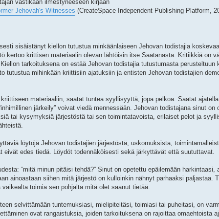
tajan vastikään ilmestyneeseen kirjaan
Former Jehovah's Witnesses
(CreateSpace Independent Publishing Platform, 20
esti sisäistänyt kiellon tutustua minkäänlaiseen Jehovan todistajia koskevaan 
tö kertoo krittisen materiaalin olevan lähtöisin itse Saatanasta. Kritiikkiä on vä
 Kiellon tarkoituksena on estää Jehovan todistajia tutustumasta perusteltuun kri
lto tutustua mihinkään kriittisiin ajatuksiin ja entisten Jehovan todistajien de
kriittiseen materiaaliin, saatat tuntea syyllisyyttä, jopa pelkoa. Saatat ajatell
 “inhimillinen järkeily” voivat viedä mennessään. Jehovan todistajana sinut on 
ksiä tai kysymyksiä järjestöstä tai sen toimintatavoista, erilaiset pelot ja syyl
ähteistä.
ttäviä löytöjä Jehovan todistajien järjestöstä, uskomuksista, toimintamalleist
t eivät edes tiedä. Löydöt todennäköisesti sekä järkyttävät että suututtavat.
udesta: “mitä minun pitäisi tehdä?” Sinut on opetettu epäilemään harkintaasi, 
tamaan ainoastaan siihen mitä järjestö on kulloinkin nähnyt parhaaksi paljastaa
 vaikealta toimia sen pohjalta mitä olet saanut tietää.
eteen selvittämään tuntemuksiasi, mielipiteitäsi, toimiasi tai puheitasi, on var
täminen ovat rangaistuksia, joiden tarkoituksena on rajoittaa omaehtoista aja