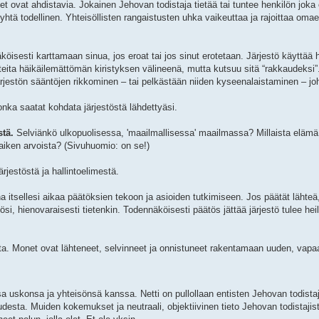
t ovat ahdistavia. Jokainen Jehovan todistaja tietää tai tuntee henkilön joka
e yhtä todellinen. Yhteisöllisten rangaistusten uhka vaikeuttaa ja rajoittaa oma
köisesti karttamaan sinua, jos eroat tai jos sinut erotetaan. Järjestö käyttä
teita häikäilemättömän kiristyksen välineenä, mutta kutsuu sitä “rakkaudeksi”
 järjestön sääntöjen rikkominen – tai pelkästään niiden kyseenalaistaminen – jo
nka saatat kohdata järjestöstä lähdettyäsi.
tä.
Selviänkö ulkopuolisessa, 'maailmallisessa' maailmassa? Millaista eläm
aiken arvoista? (Sivuhuomio: on se!)
ärjestöstä ja hallintoelimestä.
nna itsellesi aikaa päätöksien tekoon ja asioiden tutkimiseen. Jos päätät lähteä
ösi, hienovaraisesti tietenkin. Todennäköisesti päätös jättää järjestö tulee hei
sta. Monet ovat lähteneet, selvinneet ja onnistuneet rakentamaan uuden, va
ssa uskonsa ja yhteisönsä kanssa. Netti on pullollaan entisten Jehovan todist
desta. Muiden kokemukset ja neutraali, objektiivinen tieto Jehovan todistajist