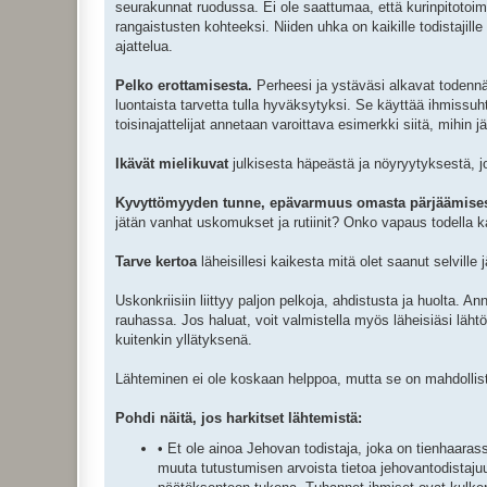
seurakunnat ruodussa. Ei ole saattumaa, että kurinpitotoime
rangaistusten kohteeksi. Niiden uhka on kaikille todistajill
ajattelua.
Pelko erottamisesta.
Perheesi ja ystäväsi alkavat todennä
luontaista tarvetta tulla hyväksytyksi. Se käyttää ihmissuh
toisinajattelijat annetaan varoittava esimerkki siitä, mihin
Ikävät mielikuvat
julkisesta häpeästä ja nöyryytyksestä, jo
Kyvyttömyyden tunne, epävarmuus omasta pärjäämises
jätän vanhat uskomukset ja rutiinit? Onko vapaus todella k
Tarve kertoa
läheisillesi kaikesta mitä olet saanut selville j
Uskonkriisiin liittyy paljon pelkoja, ahdistusta ja huolta. A
rauhassa. Jos haluat, voit valmistella myös läheisiäsi lähtö
kuitenkin yllätyksenä.
Lähteminen ei ole koskaan helppoa, mutta se on mahdolli
Pohdi näitä, jos harkitset lähtemistä:
• Et ole ainoa Jehovan todistaja, joka on tienhaara
muuta tutustumisen arvoista tietoa jehovantodistajuu