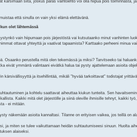
at kärsimään siitä, joskus paras vaihtoehto voi olla hiipua pois toiminnasta, j
muistaa että sinulla on vain yksi elämä elettävänä.
a kun olet lähtemässä
Pystynkö vain hiipumaan pois järjestöstä vai kutsutaanko minut vanhinten lu
nhimmat ottavat yhteyttä ja vaativat tapaamista? Karttaako perheeni minua va
ä. Osaanko perustella mitä olen tekemässä ja miksi? Tarvitseeko tai haluanko
 eivät ymmärrä valintaani eivätkä halua tai pysty ajattelemaan asioita objek
 kärsivällisyyttä ja itsehillintää, mikäli "hyvää tarkoittavat" todistajat yrittäv
uhtautuminen ja kohtelu saattavat aiheuttaa kiukun tunteita. Sen havaitsemin
allista. Kaikki mitä olet järjestölle ja siinä oleville ihmisille tehnyt, kaikki työ
sta - ei mitään.
sty näkemään asioita kannaltasi. Tilanne on erityisen vaikea, jos teillä on ala
llesi, ja miten se tulee vaikuttamaan heidän suhtautumiseesi sinuun. Huolta ai
utuksen alaiseksi.