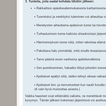
3. Tunteita, joita saatat kohdata lähdön jälkeen:
• Rakkaittesi epäoikeudenmukaisesta karttamisesta
• Tuomituksi ja merkityksi tuleminen voi aiheuttaa v
• Menetysten aiheuttama epätoivon tunne tai toivot
• Turhautumisen tunne kaikista uhrauksistasi järjestö
• Hämmennyksen tunne siitä, miten rakentaa elämä
• Pakottava halu ymmärtää, mitä sinulle itseasiassa
• Tarve päästä eroon vanhoista ajattelumalleista
• Sen punnitseminen, haluatko liittyä johonkin tois
• Ajoittaiset epäilyt siitä, oletko tehnyt oikean ratkai
• Ajoittaiset ilon- ja riemuntunteet kun nautit kova
oli vain hyvä muistuttaa asiasta.)
Vaikka haasteet ovat eittämättä vaikeita, ne menettävät m
kysymys. Tämän jälkeen kokemasi järjestössä voi asettua 