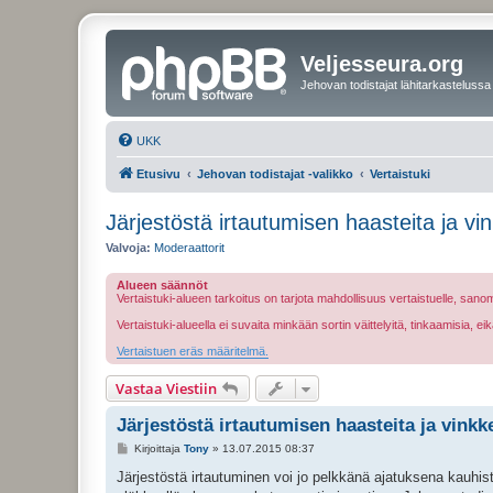
Veljesseura.org
Jehovan todistajat lähitarkastelussa
UKK
Etusivu
Jehovan todistajat -valikko
Vertaistuki
Järjestöstä irtautumisen haasteita ja vi
Valvoja:
Moderaattorit
Alueen säännöt
Vertaistuki-alueen tarkoitus on tarjota mahdollisuus vertaistuelle, sa
Vertaistuki-alueella ei suvaita minkään sortin väittelyitä, tinkaamisia, 
Vertaistuen eräs määritelmä.
Vastaa Viestiin
Järjestöstä irtautumisen haasteita ja vinkk
V
Kirjoittaja
Tony
»
13.07.2015 08:37
i
e
Järjestöstä irtautuminen voi jo pelkkänä ajatuksena kauhistut
s