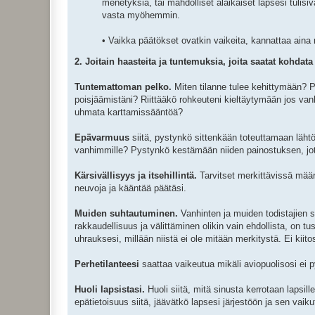
menetyksiä, tai mahdolliset alaikäiset lapsesi tulisiv
vasta myöhemmin.
• Vaikka päätökset ovatkin vaikeita, kannattaa aina 
2. Joitain haasteita ja tuntemuksia, joita saatat kohdat
Tuntemattoman pelko.
Miten tilanne tulee kehittymään? 
poisjäämistäni? Riittääkö rohkeuteni kieltäytymään jos va
uhmata karttamissääntöä?
Epävarmuus
siitä, pystynkö sittenkään toteuttamaan lähtö
vanhimmille? Pystynkö kestämään niiden painostuksen, jotka
Kärsivällisyys ja itsehillintä.
Tarvitset merkittävissä määrin
neuvoja ja kääntää päätäsi.
Muiden suhtautuminen.
Vanhinten ja muiden todistajien s
rakkaudellisuus ja välittäminen olikin vain ehdollista, on tusk
uhrauksesi, millään niistä ei ole mitään merkitystä. Ei kiito
Perhetilanteesi
saattaa vaikeutua mikäli aviopuolisosi ei py
Huoli lapsistasi.
Huoli siitä, mitä sinusta kerrotaan lapsi
epätietoisuus siitä, jäävätkö lapsesi järjestöön ja sen vaik