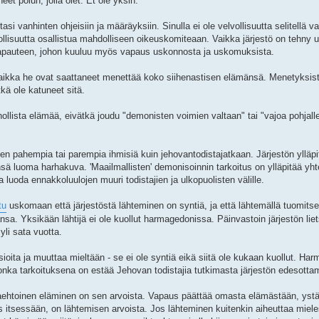
t polun, jolla olet. Et ole yksin.
tasi vanhinten ohjeisiin ja määräyksiin. Sinulla ei ole velvollisuutta selitellä 
vollisuutta osallistua mahdolliseen oikeuskomiteaan. Vaikka järjestö on tehn
vapauteen, johon kuuluu myös vapaus uskonnosta ja uskomuksista.
n, vaikka he ovat saattaneet menettää koko siihenastisen elämänsä. Menetyks
kä ole katuneet sitä.
ollista elämää, eivätkä joudu "demonisten voimien valtaan" tai "vajoa pohjalle
le sen pahempia tai parempia ihmisiä kuin jehovantodistajatkaan. Järjestön yllä
sä luoma harhakuva. 'Maailmallisten' demonisoinnin tarkoitus on ylläpitää yht
 luoda ennakkoluulojen muuri todistajien ja ulkopuolisten välille.
tu
uskomaan että järjestöstä lähteminen on syntiä, ja että lähtemällä tuomits
nsa. Yksikään lähtijä ei ole kuollut harmagedonissa. Päinvastoin järjestön li
yli sata vuotta.
asioita ja muuttaa mieltään - se ei ole syntiä eikä siitä ole kukaan kuollut. Har
jonka tarkoituksena on estää Jehovan todistajia tutkimasta järjestön edesotta
ehtoinen eläminen on sen arvoista. Vapaus päättää omasta elämästään, ystäv
itsessään, on lähtemisen arvoista. Jos lähteminen kuitenkin aiheuttaa miele