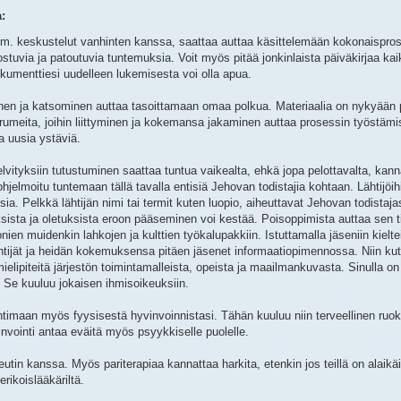
:
im. keskustelut vanhinten kanssa, saattaa auttaa käsittelemään kokonaispro
ia ja patoutuvia tuntemuksia. Voit myös pitää jonkinlaista päiväkirjaa kaiki
okumenttiesi uudelleen lukemisesta voi olla apua.
en ja katsominen auttaa tasoittamaan omaa polkua. Materiaalia on nykyään pa
foorumeita, joihin liittyminen ja kokemansa jakaminen auttaa prosessin työstä
a uusia ystäviä.
selvityksiin tutustuminen saattaa tuntua vaikealta, ehkä jopa pelottavalta, kan
jelmoitu tuntemaan tällä tavalla entisiä Jehovan todistajia kohtaan. Lähtijöih
uksia. Pelkkä lähtijän nimi tai termit kuten luopio, aiheuttavat Jehovan todista
uksista ja oletuksista eroon pääseminen voi kestää. Poisoppimista auttaa sen 
nien muidenkin lahkojen ja kulttien työkalupakkiin. Istuttamalla jäseniin kielt
ähtijät ja heidän kokemuksensa pitäen jäsenet informaatiopimennossa. Niin kut
 mielipiteitä järjestön toimintamalleista, opeista ja maailmankuvasta. Sinulla o
. Se kuuluu jokaisen ihmisoikeuksiin.
timaan myös fyysisestä hyvinvoinnistasi. Tähän kuuluu niin terveellinen ruoka
nvointi antaa eväitä myös psyykkiselle puolelle.
eutin kanssa. Myös pariterapiaa kannattaa harkita, etenkin jos teillä on alaikä
rikoislääkäriltä.