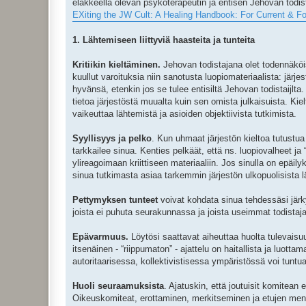
eläkkeellä olevan psykoterapeutin ja entisen Jehovan todis
t
i
EXiting the JW Cult: A Healing Handbook: For Current & 
1. Lähtemiseen liittyviä haasteita ja tunteita
Kritiikin kieltäminen.
Jehovan todistajana olet todennäköis
kuullut varoituksia niin sanotusta luopiomateriaalista: järjes
hyvänsä, etenkin jos se tulee entisiltä Jehovan todistaijlta.
tietoa järjestöstä muualta kuin sen omista julkaisuista. Kie
vaikeuttaa lähtemistä ja asioiden objektiivista tutkimista.
Syyllisyys ja pelko
. Kun uhmaat järjestön kieltoa tutustua 
tarkkailee sinua. Kenties pelkäät, että ns. luopiovalheet ja
ylireagoimaan kriittiseen materiaaliin. Jos sinulla on epäily
sinua tutkimasta asiaa tarkemmin järjestön ulkopuolisista l
Pettymyksen tunteet
voivat kohdata sinua tehdessäsi järky
joista ei puhuta seurakunnassa ja joista useimmat todistaja
Epävarmuus.
Löytösi saattavat aiheuttaa huolta tulevaisu
itsenäinen - “riippumaton” - ajattelu on haitallista ja luot
autoritaarisessa, kollektivistisessa ympäristössä voi tuntua
Huoli seuraamuksista
. Ajatuskin, että joutuisit komitean 
Oikeuskomiteat, erottaminen, merkitseminen ja etujen menet