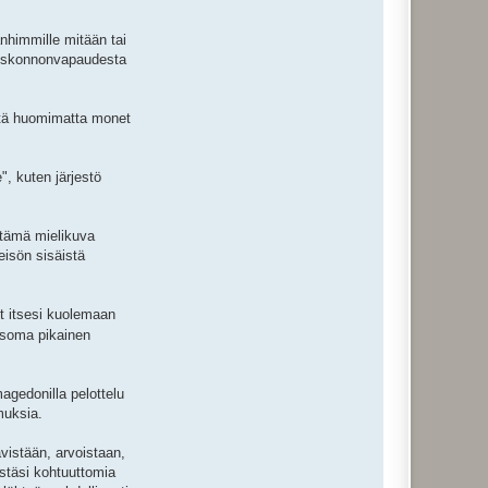
vanhimmille mitään tai
y uskonnonvapaudesta
istä huomimatta monet
", kuten järjestö
pitämä mielikuva
eisön sisäistä
et itsesi kuolemaan
etsoma pikainen
magedonilla pelottelu
muksia.
istään, arvoistaan,
stäsi kohtuuttomia