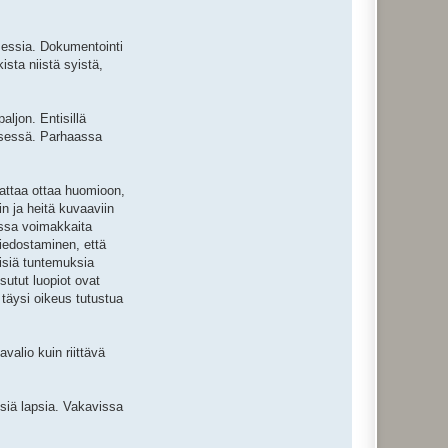
sessia. Dokumentointi
sta niistä syistä,
ljon. Entisillä
misessä. Parhaassa
nattaa ottaa huomioon,
in ja heitä kuvaaviin
jassa voimakkaita
tiedostaminen, että
eisiä tuntemuksia
sutut luopiot ovat
n täysi oikeus tutustua
valio kuin riittävä
isiä lapsia. Vakavissa