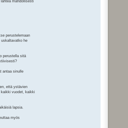
a lähteä mahdollisesti
okse perustelemaan
i uskaltavatko he
 perustella sitä
tiivisesti?
ät antaa sinulle
en, että ystävien
, kaikki vuodet, kaikki
ikäisiä lapsia.
heuttaa myös