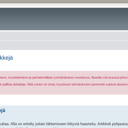
nkkejä
nomisen, kuuntelemisen ja parhaimmillaan ymmärtämisen muodossa. Alueella voit avautua jehova
eikä opillisia debatteja. Niitä varten on omat, kyseiseen tarkoitukseen paremmin sopivat alueens
ejä
taa. Alla on eritelty joitain lähtemiseen liittyviä haasteita. Artikkeli pohjaut