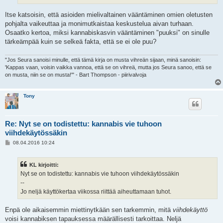
Itse katsoisin, että asioiden mielivaltainen vääntäminen omien oletusten
pohjalta vaikeuttaa ja monimutkaistaa keskustelua aivan turhaan.
Osaatko kertoa, miksi kannabiskasvin vääntäminen "puuksi" on sinulle
tärkeämpää kuin se selkeä fakta, että se ei ole puu?
"Jos Seura sanoisi minulle, että tämä kirja on musta vihreän sijaan, minä sanoisin:
'Kappas vaan, voisin vaikka vannoa, että se on vihreä, mutta jos Seura sanoo, että se
on musta, niin se on musta!'" - Bart Thompson - piirivalvoja
Tony
Re: Nyt se on todistettu: kannabis vie tuhoon
viihdekäytössäkin
V
08.04.2016 10:24
i
e
s
KL kirjoitti:
t
i
Nyt se on todistettu: kannabis vie tuhoon viihdekäytössäkin
--
Jo neljä käyttökertaa viikossa riittää aiheuttamaan tuhot.
Enpä ole aikaisemmin miettinytkään sen tarkemmin, mitä
viihdekäyttö
voisi kannabiksen tapauksessa määrällisesti tarkoittaa. Neljä