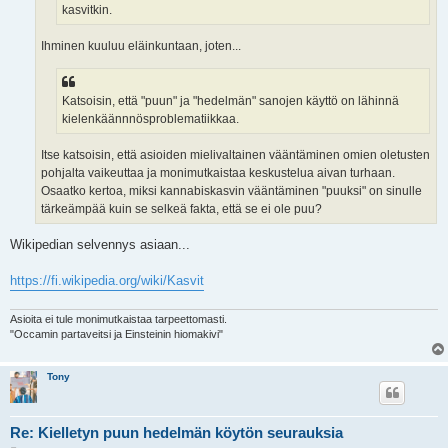
kasvitkin.
Ihminen kuuluu eläinkuntaan, joten...
Katsoisin, että "puun" ja "hedelmän" sanojen käyttö on lähinnä
kielenkäännnösproblematiikkaa.
Itse katsoisin, että asioiden mielivaltainen vääntäminen omien oletusten
pohjalta vaikeuttaa ja monimutkaistaa keskustelua aivan turhaan.
Osaatko kertoa, miksi kannabiskasvin vääntäminen "puuksi" on sinulle
tärkeämpää kuin se selkeä fakta, että se ei ole puu?
Wikipedian selvennys asiaan...
https://fi.wikipedia.org/wiki/Kasvit
Asioita ei tule monimutkaistaa tarpeettomasti.
"Occamin partaveitsi ja Einsteinin hiomakivi"
Tony
Re: Kielletyn puun hedelmän köytön seurauksia