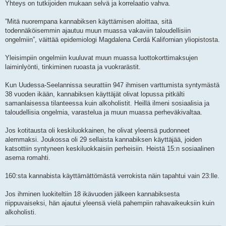
Yhteys on tutkijoiden mukaan selvä ja korrelaatio vahva.
”Mitä nuorempana kannabiksen käyttämisen aloittaa, sitä
todennäköisemmin ajautuu muun muassa vakaviin taloudellisiin
ongelmiin”, väittää epidemiologi Magdalena Cerdá Kalifornian yliopistosta.
Yleisimpiin ongelmiin kuuluvat muun muassa luottokorttimaksujen
laiminlyönti, tinkiminen ruoasta ja vuokrarästit.
Kun Uudessa-Seelannissa seurattiin 947 ihmisen varttumista syntymästä
38 vuoden ikään, kannabiksen käyttäjät olivat lopussa pitkälti
samanlaisessa tilanteessa kuin alkoholistit. Heillä ilmeni sosiaalisia ja
taloudellisia ongelmia, varastelua ja muun muassa perheväkivaltaa.
Jos kotitausta oli keskiluokkainen, he olivat yleensä pudonneet
alemmaksi. Joukossa oli 29 sellaista kannabiksen käyttäjää, joiden
katsottiin syntyneen keskiluokkaisiin perheisiin. Heistä 15:n sosiaalinen
asema romahti.
160:sta kannabista käyttämättömästä verrokista näin tapahtui vain 23:lle.
Jos ihminen luokiteltiin 18 ikävuoden jälkeen kannabiksesta
riippuvaiseksi, hän ajautui yleensä vielä pahempiin rahavaikeuksiin kuin
alkoholisti.