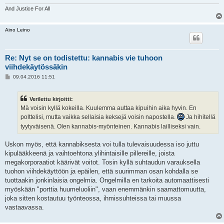
And Justice For All
Aino Leino
Re: Nyt se on todistettu: kannabis vie tuhoon
viihdekäytössäkin
V
09.04.2016 11:51
i
e
s
Verilettu kirjoitti:
t
i
Mä voisin kyllä kokeilla. Kuulemma auttaa kipuihin aika hyvin. En
polttelisi, mutta vaikka sellaisia keksejä voisin napostella.
Ja hihitellä
tyytyväisenä. Olen kannabis-myönteinen. Kannabis lailliseksi vain.
Uskon myös, että kannabiksesta voi tulla tulevaisuudessa iso juttu
kipulääkkeenä ja vaihtoehtona ylihintaisille pillereille, joista
megakorporaatiot käärivät voitot. Tosin kyllä suhtaudun varauksella
tuohon viihdekäyttöön ja epäilen, että suurimman osan kohdalla se
tuottaakin jonkinlaisia ongelmia. Ongelmilla en tarkoita automaattisesti
myöskään "porttia huumeluoliin", vaan enemmänkin saamattomuutta,
joka sitten kostautuu työnteossa, ihmissuhteissa tai muussa
vastaavassa.