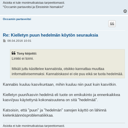
Asioita ei tule monimutkaistaa tarpeettomasti.
"Occamin partaveitsi ja Einsteinin hiomakivi"
Occamin partaveitsi
Re: Kielletyn puun hedelmän köytön seurauksia
V
08.04.2016 10:01
i
e
s
Tony kirjoitti:
t
i
Linkki ei toimi.
Mikäli juttu käsittelee kannabista, otsikko kannattaa muuttaa
informatiivisemmaksi. Kannabiskasvi ei ole puu eikä se tuota hedelmää.
Kannabis kuuluu kasvikuntaan, mihin kuuluu niin puut kuin kasvitkin.
Kielletyn puun/kasvin hedelmä eli tuote on emikukinto ja ennenkaikkea
kasvi/puu käytettynä kokonaisuutena on sitä "hedelmää".
Katsoisin, että "puun" ja "hedelmän" sanojen käyttö on lähinnä
kielenkäännösproblematiikkaa.
Asioita ei tule monimutkaistaa tarpeettomasti.