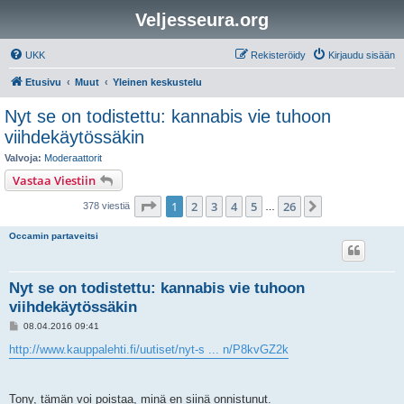
Veljesseura.org
UKK
Rekisteröidy
Kirjaudu sisään
Etusivu
Muut
Yleinen keskustelu
Nyt se on todistettu: kannabis vie tuhoon
viihdekäytössäkin
Valvoja:
Moderaattorit
Vastaa Viestiin
Sivu
1
/
26
1
2
3
4
5
26
Seuraava
378 viestiä
…
Occamin partaveitsi
Nyt se on todistettu: kannabis vie tuhoon
viihdekäytössäkin
V
08.04.2016 09:41
i
e
http://www.kauppalehti.fi/uutiset/nyt-s ... n/P8kvGZ2k
s
t
i
Tony, tämän voi poistaa, minä en siinä onnistunut.