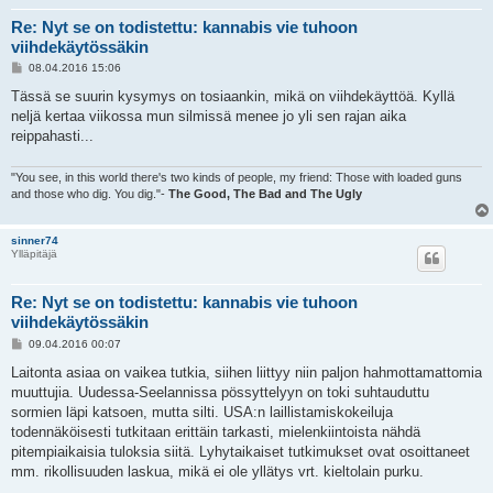
Re: Nyt se on todistettu: kannabis vie tuhoon
viihdekäytössäkin
V
08.04.2016 15:06
i
e
Tässä se suurin kysymys on tosiaankin, mikä on viihdekäyttöä. Kyllä
s
neljä kertaa viikossa mun silmissä menee jo yli sen rajan aika
t
i
reippahasti...
"You see, in this world there's two kinds of people, my friend: Those with loaded guns
and those who dig. You dig."-
The Good, The Bad and The Ugly
sinner74
Ylläpitäjä
Re: Nyt se on todistettu: kannabis vie tuhoon
viihdekäytössäkin
V
09.04.2016 00:07
i
e
Laitonta asiaa on vaikea tutkia, siihen liittyy niin paljon hahmottamattomia
s
muuttujia. Uudessa-Seelannissa pössyttelyyn on toki suhtauduttu
t
i
sormien läpi katsoen, mutta silti. USA:n laillistamiskokeiluja
todennäköisesti tutkitaan erittäin tarkasti, mielenkiintoista nähdä
pitempiaikaisia tuloksia siitä. Lyhytaikaiset tutkimukset ovat osoittaneet
mm. rikollisuuden laskua, mikä ei ole yllätys vrt. kieltolain purku.