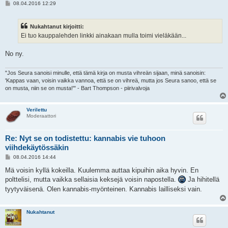
V
08.04.2016 12:29
i
e
s
Nukahtanut kirjoitti:
t
i
Ei tuo kauppalehden linkki ainakaan mulla toimi vieläkään...
No ny.
"Jos Seura sanoisi minulle, että tämä kirja on musta vihreän sijaan, minä sanoisin:
'Kappas vaan, voisin vaikka vannoa, että se on vihreä, mutta jos Seura sanoo, että se
on musta, niin se on musta!'" - Bart Thompson - piirivalvoja
Verilettu
Moderaattori
Re: Nyt se on todistettu: kannabis vie tuhoon
viihdekäytössäkin
V
08.04.2016 14:44
i
e
Mä voisin kyllä kokeilla. Kuulemma auttaa kipuihin aika hyvin. En
s
polttelisi, mutta vaikka sellaisia keksejä voisin napostella.
Ja hihitellä
t
i
tyytyväisenä. Olen kannabis-myönteinen. Kannabis lailliseksi vain.
Nukahtanut