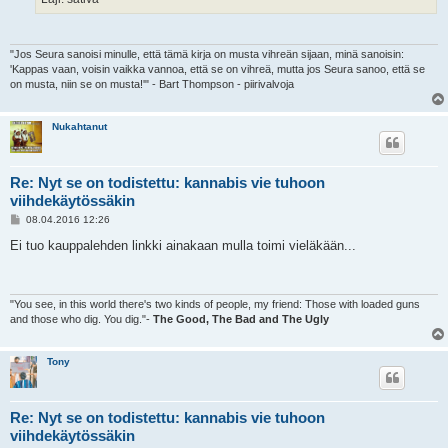
"Jos Seura sanoisi minulle, että tämä kirja on musta vihreän sijaan, minä sanoisin:
'Kappas vaan, voisin vaikka vannoa, että se on vihreä, mutta jos Seura sanoo, että se
on musta, niin se on musta!'" - Bart Thompson - piirivalvoja
Nukahtanut
Re: Nyt se on todistettu: kannabis vie tuhoon
viihdekäytössäkin
V
08.04.2016 12:26
i
e
Ei tuo kauppalehden linkki ainakaan mulla toimi vieläkään...
s
t
i
"You see, in this world there's two kinds of people, my friend: Those with loaded guns
and those who dig. You dig."-
The Good, The Bad and The Ugly
Tony
Re: Nyt se on todistettu: kannabis vie tuhoon
viihdekäytössäkin