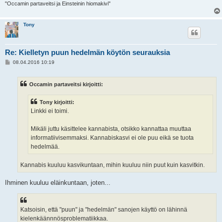
"Occamin partaveitsi ja Einsteinin hiomakivi"
Tony
Re: Kielletyn puun hedelmän köytön seurauksia
V
08.04.2016 10:19
i
e
s
Occamin partaveitsi kirjoitti:
t
i
Tony kirjoitti:
Linkki ei toimi.
Mikäli juttu käsittelee kannabista, otsikko kannattaa muuttaa
informatiivisemmaksi. Kannabiskasvi ei ole puu eikä se tuota
hedelmää.
Kannabis kuuluu kasvikuntaan, mihin kuuluu niin puut kuin kasvitkin.
Ihminen kuuluu eläinkuntaan, joten...
Katsoisin, että "puun" ja "hedelmän" sanojen käyttö on lähinnä
kielenkäännnösproblematiikkaa.