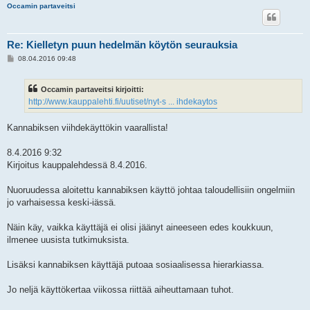
Occamin partaveitsi
Re: Kielletyn puun hedelmän köytön seurauksia
V
08.04.2016 09:48
i
e
s
Occamin partaveitsi kirjoitti:
t
i
http://www.kauppalehti.fi/uutiset/nyt-s ... ihdekaytos
Kannabiksen viihdekäyttökin vaarallista!
8.4.2016 9:32
Kirjoitus kauppalehdessä 8.4.2016.
Nuoruudessa aloitettu kannabiksen käyttö johtaa taloudellisiin ongelmiin
jo varhaisessa keski-iässä.
Näin käy, vaikka käyttäjä ei olisi jäänyt aineeseen edes koukkuun,
ilmenee uusista tutkimuksista.
Lisäksi kannabiksen käyttäjä putoaa sosiaalisessa hierarkiassa.
Jo neljä käyttökertaa viikossa riittää aiheuttamaan tuhot.