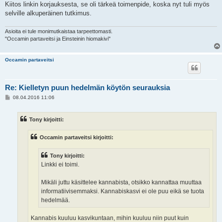
Kiitos linkin korjauksesta, se oli tärkeä toimenpide, koska nyt tuli myös
selville alkuperäinen tutkimus.
Asioita ei tule monimutkaistaa tarpeettomasti.
"Occamin partaveitsi ja Einsteinin hiomakivi"
Occamin partaveitsi
Re: Kielletyn puun hedelmän köytön seurauksia
V
08.04.2016 11:06
i
e
s
Tony kirjoitti:
t
i
Occamin partaveitsi kirjoitti:
Tony kirjoitti:
Linkki ei toimi.
Mikäli juttu käsittelee kannabista, otsikko kannattaa muuttaa
informatiivisemmaksi. Kannabiskasvi ei ole puu eikä se tuota
hedelmää.
Kannabis kuuluu kasvikuntaan, mihin kuuluu niin puut kuin