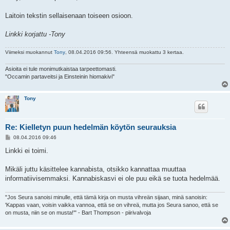
Laitoin tekstin sellaisenaan toiseen osioon.
Linkki korjattu -Tony
Viimeksi muokannut
Tony
, 08.04.2016 09:56. Yhteensä muokattu 3 kertaa.
Asioita ei tule monimutkaistaa tarpeettomasti.
"Occamin partaveitsi ja Einsteinin hiomakivi"
Tony
Re: Kielletyn puun hedelmän köytön seurauksia
V
08.04.2016 09:46
i
e
Linkki ei toimi.
s
t
i
Mikäli juttu käsittelee kannabista, otsikko kannattaa muuttaa
informatiivisemmaksi. Kannabiskasvi ei ole puu eikä se tuota hedelmää.
"Jos Seura sanoisi minulle, että tämä kirja on musta vihreän sijaan, minä sanoisin:
'Kappas vaan, voisin vaikka vannoa, että se on vihreä, mutta jos Seura sanoo, että se
on musta, niin se on musta!'" - Bart Thompson - piirivalvoja