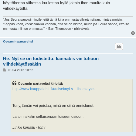
käyttökertaa viikossa kuulostaa kyllä joltain ihan muulta kuin
viihdekäytöltä.
"Jos Seura sanoisi minulle, että tämä kirja on musta vihreän sijaan, minä sanoisin:
'Kappas vaan, voisin vaikka vannoa, että se on vihreä, mutta jos Seura sanoo, että se
on musta, niin se on musta!'" - Bart Thompson - piirivalvoja
Occamin partaveitsi
Re: Nyt se on todistettu: kannabis vie tuhoon
viihdekäytössäkin
V
08.04.2016 10:55
i
e
s
Occamin partaveitsi kirjoitti:
t
i
http://www.kauppalehti.fi/uutiset/nyt-s ... ihdekaytos
Tony, tämän voi poistaa, minä en siinä onnistunut.
Laitoin tekstin sellaisenaan toiseen osioon.
Linkki korjattu -Tony