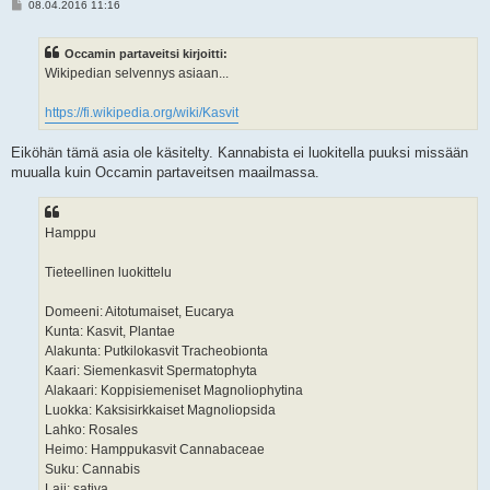
V
08.04.2016 11:16
i
e
s
Occamin partaveitsi kirjoitti:
t
i
Wikipedian selvennys asiaan...
https://fi.wikipedia.org/wiki/Kasvit
Eiköhän tämä asia ole käsitelty. Kannabista ei luokitella puuksi missään
muualla kuin Occamin partaveitsen maailmassa.
Hamppu
Tieteellinen luokittelu
Domeeni: Aitotumaiset, Eucarya
Kunta: Kasvit, Plantae
Alakunta: Putkilokasvit Tracheobionta
Kaari: Siemenkasvit Spermatophyta
Alakaari: Koppisiemeniset Magnoliophytina
Luokka: Kaksisirkkaiset Magnoliopsida
Lahko: Rosales
Heimo: Hamppukasvit Cannabaceae
Suku: Cannabis
Laji: sativa