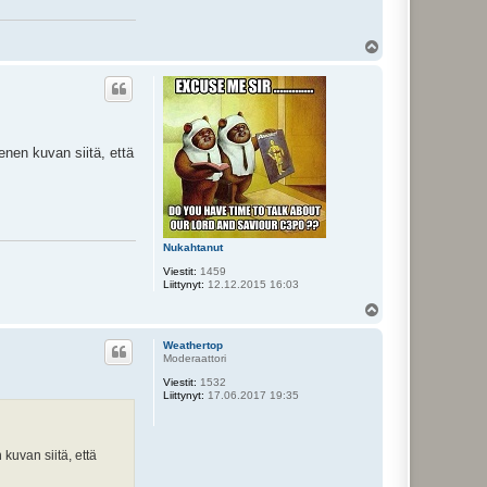
Y
l
ö
s
enen kuvan siitä, että
Nukahtanut
Viestit:
1459
Liittynyt:
12.12.2015 16:03
Y
l
ö
Weathertop
s
Moderaattori
Viestit:
1532
Liittynyt:
17.06.2017 19:35
kuvan siitä, että