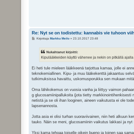
Re: Nyt se on todistettu: kannabis vie tuhoon vi
V
Kirjoittaja
Markku Meilo
»
23.10.2017 23:48
i
e
s
Nukahtanut kirjoitti:
t
i
Kipulääkkeiden käyttö vähenee ja nekin on pitkällä ajalla
Ei heti tule mieleen lääkkeenä tarjottua kamaa, jolle ei ann
teknokemiallinen. Kipu- ja muu lääkekenttä jakaantuu sel
tutkimuksissa havaittu, uskomusporukka sen mukaan mitä
Oma lähikokemus on vuosia vanha ja liittyy vaimon pahaan s
g glucosamiinipallukoita (jota tietty markkinointihenkisest
netistä ja se oli ihan looginen, aineen vaikutusta ei ole 
lapsenannosta.
Jotta asia ei olisi turhan suoraviivainen, niin heti alkuun
tauko. Näin se meni, glucosamiinin vaikutus lakkasi ja nyt
Yksi kama tehoaa toiselle oikein bueno ja toinen saa sama