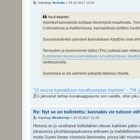
V
Kirjoittaja
Verilettu
»
25.10.2017 10:41
i
e
s
hs.fi kirjoitti:
t
i
Asenteet kannabista kohtaan lieventyvät maailmalla. Tren
Coloradossa ja Kaliforniassa, kannabiksen polttelu huv
Suomalaistenkin asenteet kannabiksen käyttöön ovat viim
Terveyden ja hyvinvoinnin laitos (THL) julkaisi pari viikk
Kymmenen neuvoa kannabiksen turvallisempaan käyttö
verkkosivuilla.
Suomessa ei ole aiemmin julkaistu tällaisia ohjeita.
”10 neuvoa kannabiksen turvallisempaan käyttöön” – THL ju
(En jaksanut laittaa kuvakaappausta sen varalle, ettei joku 
Re: Nyt se on todistettu: kannabis vie tuhoon vi
V
Kirjoittaja
Weathertop
»
25.10.2017 11:22
i
e
Historia on jo osoittanut kieltolakien olevan kaikkien paitsi
s
jokaisessa yksittäistapauksessa erikseen ja mahdollisimma
t
i
mutta Suomi lienee viimeisiä länsimaita, joissa laki muut