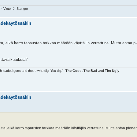
" - Victor J. Stenger
ihdekäytössäkin
a, eikä kerro tapausten tarkkaa määrään käyttäjiin verrattuna. Mutta antaa pi
ittavaikutuksia?
ith loaded guns and those who dig. You dig."-
The Good, The Bad and The Ugly
ihdekäytössäkin
sta, eikä kerro tapausten tarkkaa määrään käyttäjiin verrattuna. Mutta antaa pienen 