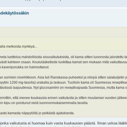
ihdekäytössäkin
alla melkoista myrkkyä...
nneta luetteloa mahdollisista sivuvaikutuksista, oli kama sitten luonnosta jalostettu
lvästi kahteen osaan. Koululääketiede luokittaa kamat sen mukaan mitä vaikuttavu
ä kaveriporukka on hahmottanut.
sormien nivelrikkoon. Asia tuli Ranskassa puheeksi ja niinpä sitten salakuljetin j
i myytiin 1200 mg-tasolla) urakalla ja laskuun. Tuolloin kama oli Suomessa reseptika
u riittävässä laajuudessa. Nyt glucosamiini on reseptivapaata Suomessa, mutta kama
n kerrottiin, että menee kuukausia ennen vaikutusta ja sitten muutaman vuoden jälkee
ien kipu on poistunut vielä luonnonmukaisemmalla tavalla.
asta kamasta näppylöitä jo pelkästä ajatuksesta.
 jonka vaikutusta ei huomaa kuin vasta kuukausien päästä. Ilman uskoa lääk