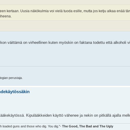
neen kertaan. Uusia näkökulmia voi vielä tuoda esille, mutta jos ketju alkaa enää
aiheena.
kon väittämä on virheellinen kuten myöskin on faktana todettu että alkoholi v
logian perustaja.
ihdekäytössäkin
in lääkekäytössä. Kipulääkkeiden käyttö vähenee ja nekin on pitkällä ajalla mel
ith loaded guns and those who dig. You dig."-
The Good, The Bad and The Ugly