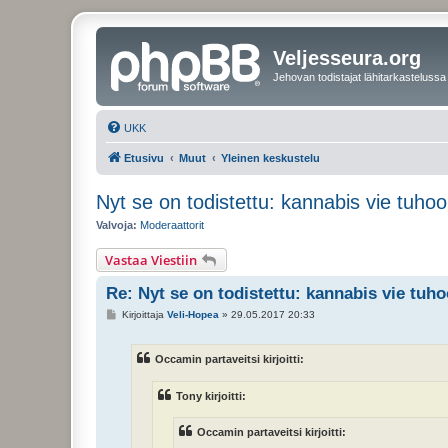
Veljesseura.org
Jehovan todistajat lähitarkastelussa
UKK
Etusivu
Muut
Yleinen keskustelu
Nyt se on todistettu: kannabis vie tuho
Valvoja:
Moderaattorit
Vastaa Viestiin
Re: Nyt se on todistettu: kannabis vie tuh
V
Kirjoittaja
Veli-Hopea
»
29.05.2017 20:33
i
e
s
Occamin partaveitsi kirjoitti:
t
i
Tony kirjoitti:
Occamin partaveitsi kirjoitti: