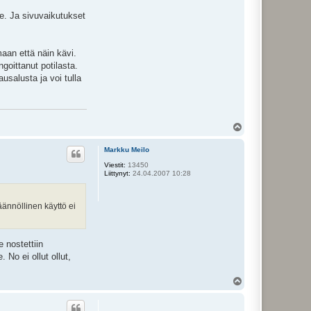
le. Ja sivuvaikutukset
maan että näin kävi.
ngoittanut potilasta.
ausalusta ja voi tulla
Y
l
ö
Markku Meilo
s
Viestit:
13450
Liittynyt:
24.04.2007 10:28
ännöllinen käyttö ei
 nostettiin
 No ei ollut ollut,
Y
l
ö
s