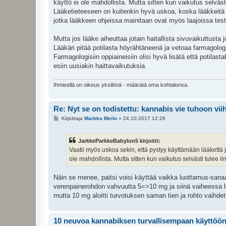
käyttö ei ole mahdollista. Mutta sitten kun vaikutus selväst
Lääketieteeseen on kuitenkin hyvä uskoa, koska lääkkeitä t
jotka lääkkeen ohjeissa mainitaan ovat myös laajoissa testa
Mutta jos lääke aiheuttaa jotain haitallista sivuvaikuttusta
Lääkäri pitää potilasta höyrähtäneenä ja vetoaa farmagologisii
Farmagologisiin oppiaineisiin olisi hyvä lisätä että potilast
esiin uusiakin haittavaikutuksia.
Ihmisellä on oikeus yksilönä - määrätä oma kohtalonsa.
Re: Nyt se on todistettu: kannabis vie tuhoon vi
V
Kirjoittaja
Markku Meilo
»
24.10.2017 12:26
i
e
s
JarkkeParkkeBabylon5 kirjoitti:
t
i
Vaatii myös uskoa sekin, että pystyy käyttämään lääkettä
ole mahdollista. Mutta sitten kun vaikutus selvästi tulee il
Näin se menee, paitsi voisi käyttää vaikka luottamus-sanaa.
verenpainerohdon vahvuutta 5=>10 mg ja siinä vaiheessa legur
mutta 10 mg aloitti turvotuksen saman tien ja rohto vaihdett
10 neuvoa kannabiksen turvallisempaan käyttöö