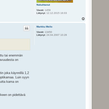
Nukahtanut
Viestit:
1459
Liittynyt:
12.12.2015 16:03
Y
l
ö
Markku Meilo
s
Viestit:
13450
Liittynyt:
24.04.2007 10:28
tettu tai enemmän
tavuudesta on
in joka käynnillä 1,2
septikamaa. Luin syyn
 mutta kama on
älkeen on pidettävä