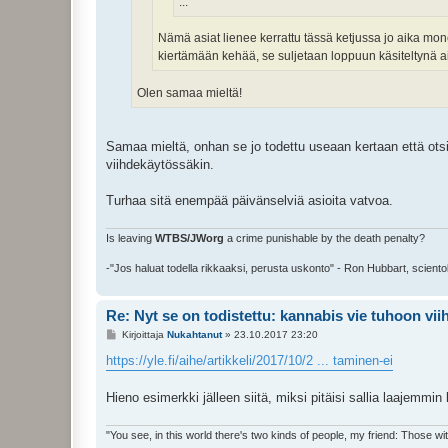
...
Nämä asiat lienee kerrattu tässä ketjussa jo aika mo
kiertämään kehää, se suljetaan loppuun käsiteltynä 
Olen samaa mieltä!
Samaa mieltä, onhan se jo todettu useaan kertaan että otsi
viihdekäytössäkin.
Turhaa sitä enempää päivänselviä asioita vatvoa.
Is leaving
WTBS/JWorg
a crime punishable by the death penalty?
-"Jos haluat todella rikkaaksi, perusta uskonto" - Ron Hubbart, sciento
Re: Nyt se on todistettu: kannabis vie tuhoon vi
V
Kirjoittaja
Nukahtanut
»
23.10.2017 23:20
i
e
https://yle.fi/aihe/artikkeli/2017/10/2 ... taminen-ei
s
t
i
Hieno esimerkki jälleen siitä, miksi pitäisi sallia laajemm
"You see, in this world there's two kinds of people, my friend: Those w