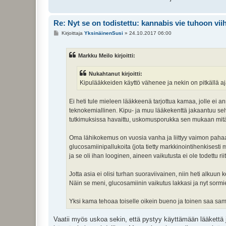
Re: Nyt se on todistettu: kannabis vie tuhoon vi
V
Kirjoittaja
YksinäinenSusi
»
24.10.2017 06:00
i
e
s
Markku Meilo kirjoitti:
t
i
Nukahtanut kirjoitti:
Kipulääkkeiden käyttö vähenee ja nekin on pitkällä aj
Ei heti tule mieleen lääkkeenä tarjottua kamaa, jolle ei a
teknokemiallinen. Kipu- ja muu lääkekenttä jakaantuu se
tutkimuksissa havaittu, uskomusporukka sen mukaan mit
Oma lähikokemus on vuosia vanha ja liittyy vaimon pahaan 
glucosamiinipallukoita (jota tietty markkinointihenkisest
ja se oli ihan looginen, aineen vaikutusta ei ole todett
Jotta asia ei olisi turhan suoraviivainen, niin heti alkuu
Näin se meni, glucosamiinin vaikutus lakkasi ja nyt sorm
Yksi kama tehoaa toiselle oikein bueno ja toinen saa sam
Vaatii myös uskoa sekin, että pystyy käyttämään lääkettä