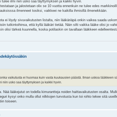
i tulee ilmi niin usko saa täyttymyksen ja kaikki hyvin.
estataan ja jalostetaan olix se 10 vuotta ennenkuin ne tulee edes markkinoil
uksisssa ilmenneet tosiksi, vaikkeei ne kaikilla ihmisillä ilmenekkään.
 jota ei löydy sivuvaikutusten listalta, niin lääkäriäpä onkin vaikea saada usko
n tutkintoihinsa, että kyllä lääkäri tietää. Näin silti vaikka lääke olisi jo vahi
akin olisi tärkeä kuunnella, koska potilaskin on tavallaan lääkkeen edelleentest
ihdekäytössäkin
 jonka vaikutusta ei huomaa kuin vasta kuukausien päästä. Ilman uskoa lääkkeen sä
mi niin usko saa täyttymyksen ja kaikki hyvin.
 Nää lääkejutut on todella kimurantteja noiden haittavaikutusten osalta. Mulle
i kysyi onko mulla ollut nilkkojen turvotusta kun toi rohto tekee sitä useille.
iin toiseen.
n