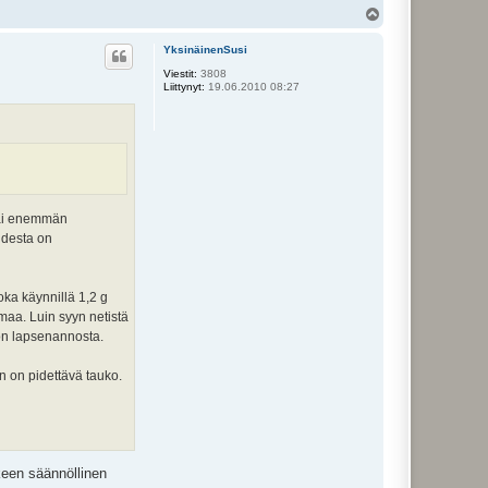
Y
l
ö
YksinäinenSusi
s
Viestit:
3808
Liittynyt:
19.06.2010 08:27
 tai enemmän
udesta on
oka käynnillä 1,2 g
maa. Luin syyn netistä
 on lapsenannosta.
n on pidettävä tauko.
keen säännöllinen