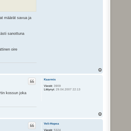
vat määrät savua ja
västi sanottuna
ttinen oire
Y
l
ö
Kaarmis
s
Viestit:
3909
Liittynyt:
29.04.2007 22:13
rtin kossun joka
Y
l
ö
Veli-Hopea
s
Viestit:
5324