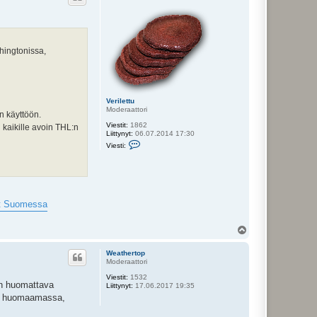
hingtonissa,
Verilettu
Moderaattori
n käyttöön.
Viestit:
1862
 kaikille avoin THL:n
Liittynyt:
06.07.2014 17:30
V
Viesti:
i
e
s
t
i
V
e
vät Suomessa
r
i
l
Y
e
l
t
ö
t
Weathertop
s
u
Moderaattori
Viestit:
1532
 on huomattava
Liittynyt:
17.06.2017 19:35
len huomaamassa,