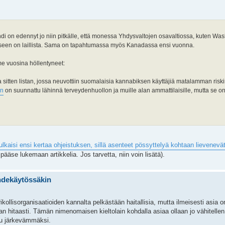
di on edennyt jo niin pitkälle, että monessa Yhdysvaltojen osavaltiossa, kuten Was
ikseen on laillista. Sama on tapahtumassa myös Kanadassa ensi vuonna.
e vuosina höllentyneet:
oa sitten listan, jossa neuvottiin suomalaisia kannabiksen käyttäjiä matalamman riski
ön
on suunnattu lähinnä terveydenhuollon ja muille alan ammattilaisille, mutta se on
lkaisi ensi kertaa ohjeistuksen, sillä asenteet pössyttelyä kohtaan lievene
pääse lukemaan artikkelia. Jos tarvetta, niin voin lisätä).
ihdekäytössäkin
 rikollisorganisaatioiden kannalta pelkästään haitallisia, mutta ilmeisesti asia
n hitaasti. Tämän nimenomaisen kieltolain kohdalla asiaa ollaan jo vähitel
tuu järkevämmäksi.