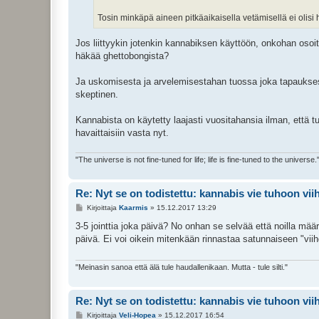
Tosin minkäpä aineen pitkäaikaisella vetämisellä ei olisi 
Jos liittyykin jotenkin kannabiksen käyttöön, onkohan osoite
häkää ghettobongista?
Ja uskomisesta ja arvelemisestahan tuossa joka tapauksessa 
skeptinen.
Kannabista on käytetty laajasti vuositahansia ilman, että tu
havaittaisiin vasta nyt.
"The universe is not fine-tuned for life; life is fine-tuned to the universe.
Re: Nyt se on todistettu: kannabis vie tuhoon vi
V
Kirjoittaja
Kaarmis
»
15.12.2017 13:29
i
e
3-5 jointtia joka päivä? No onhan se selvää että noilla mää
s
päivä. Ei voi oikein mitenkään rinnastaa satunnaiseen "vii
t
i
"Meinasin sanoa että älä tule haudallenikaan. Mutta - tule silti."
Re: Nyt se on todistettu: kannabis vie tuhoon vi
V
Kirjoittaja
Veli-Hopea
»
15.12.2017 16:54