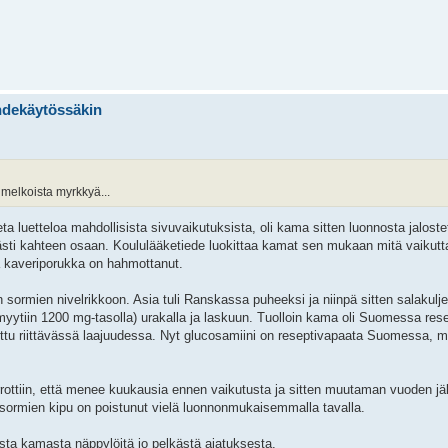
ihdekäytössäkin
 melkoista myrkkyä...
eta luetteloa mahdollisista sivuvaikutuksista, oli kama sitten luonnosta jalos
västi kahteen osaan. Koululääketiede luokittaa kamat sen mukaan mitä vaikut
 kaveriporukka on hahmottanut.
ormien nivelrikkoon. Asia tuli Ranskassa puheeksi ja niinpä sitten salakuljet
i myytiin 1200 mg-tasolla) urakalla ja laskuun. Tuolloin kama oli Suomessa re
todettu riittävässä laajuudessa. Nyt glucosamiini on reseptivapaata Suomessa,
 kerrottiin, että menee kuukausia ennen vaikutusta ja sitten muutaman vuoden j
 sormien kipu on poistunut vielä luonnonmukaisemmalla tavalla.
sta kamasta näppylöitä jo pelkästä ajatuksesta.