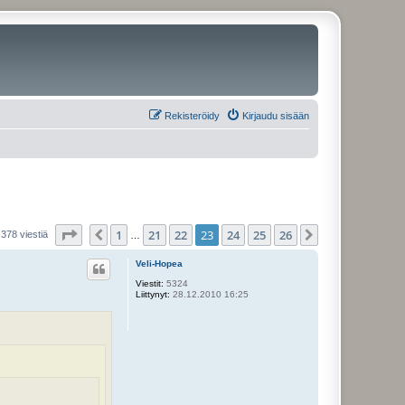
Rekisteröidy
Kirjaudu sisään
Sivu
23
/
26
1
21
22
23
24
25
26
Edellinen
Seuraava
378 viestiä
…
Veli-Hopea
Viestit:
5324
Liittynyt:
28.12.2010 16:25