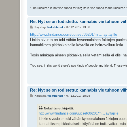
"The universe is not fine-tuned for life; life is fine-tuned to the universe.
Re: Nyt se on todistettu: kannabis vie tuhoon vi
V
Kirjoittaja
Nukahtanut
»
07.12.2017 13:58
i
e
http://www.findance.com/uutiset/36201/m ... ayttajille
s
Linkin sivusto on toki vähän kyseenalainen faktojen puolest
t
i
kannabiksen pitkäaikaisella käytöllä on haittavaikutuksia.
Tosin minkäpä aineen pitkäaikaisella vetämisellä ei olisi ha
"You see, in this world there's two kinds of people, my friend: Those w
Re: Nyt se on todistettu: kannabis vie tuhoon vi
V
Kirjoittaja
Weathertop
»
07.12.2017 18:25
i
e
s
Nukahtanut kirjoitti:
t
i
http://www.findance.com/uutiset/36201/m ... ayttajille
Linkin sivusto on toki vähän kyseenalainen faktojen puole
kannabiksen pitkäaikaisella käytöllä on haittavaikutuksia.