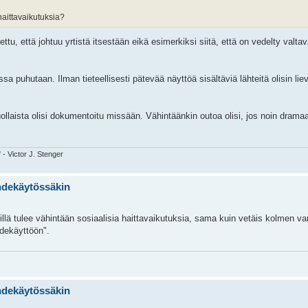
haittavaikutuksia?
ttu, että johtuu yrtistä itsestään eikä esimerkiksi siitä, että on vedelty valta
puhutaan. Ilman tieteellisesti pätevää näyttöä sisältäviä lähteitä olisin lie
ollaista olisi dokumentoitu missään. Vähintäänkin outoa olisi, jos noin dramaa
" - Victor J. Stenger
ihdekäytössäkin
rillä tulee vähintään sosiaalisia haittavaikutuksia, sama kuin vetäis kolmen va
hdekäyttöön".
ihdekäytössäkin