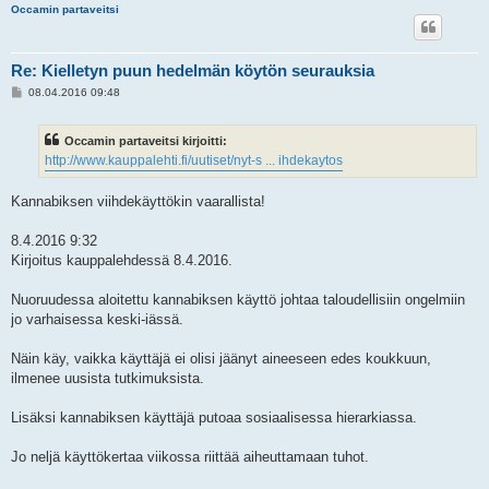
Occamin partaveitsi
Re: Kielletyn puun hedelmän köytön seurauksia
V
08.04.2016 09:48
i
e
s
Occamin partaveitsi kirjoitti:
t
i
http://www.kauppalehti.fi/uutiset/nyt-s ... ihdekaytos
Kannabiksen viihdekäyttökin vaarallista!
8.4.2016 9:32
Kirjoitus kauppalehdessä 8.4.2016.
Nuoruudessa aloitettu kannabiksen käyttö johtaa taloudellisiin ongelmiin
jo varhaisessa keski-iässä.
Näin käy, vaikka käyttäjä ei olisi jäänyt aineeseen edes koukkuun,
ilmenee uusista tutkimuksista.
Lisäksi kannabiksen käyttäjä putoaa sosiaalisessa hierarkiassa.
Jo neljä käyttökertaa viikossa riittää aiheuttamaan tuhot.