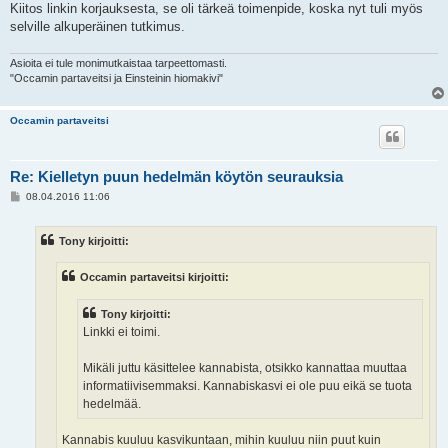
Kiitos linkin korjauksesta, se oli tärkeä toimenpide, koska nyt tuli myös
selville alkuperäinen tutkimus.
Asioita ei tule monimutkaistaa tarpeettomasti.
"Occamin partaveitsi ja Einsteinin hiomakivi"
Occamin partaveitsi
Re: Kielletyn puun hedelmän köytön seurauksia
V
08.04.2016 11:06
i
e
s
Tony kirjoitti:
t
i
Occamin partaveitsi kirjoitti:
Tony kirjoitti:
Linkki ei toimi.
Mikäli juttu käsittelee kannabista, otsikko kannattaa muuttaa
informatiivisemmaksi. Kannabiskasvi ei ole puu eikä se tuota
hedelmää.
Kannabis kuuluu kasvikuntaan, mihin kuuluu niin puut kuin