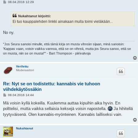
V
08.04.2016 12:29
i
e
s
Nukahtanut kirjoitti:
t
i
Ei tuo kauppalehden linkki ainakaan mulla toimi vieläkään...
No ny.
"Jos Seura sanoisi minulle, että tämä kirja on musta vihreän sijaan, minä sanoisin:
'Kappas vaan, voisin vaikka vannoa, että se on vihreä, mutta jos Seura sanoo, että se
on musta, niin se on musta!'" - Bart Thompson - piirivalvoja
Verilettu
Moderaattori
Re: Nyt se on todistettu: kannabis vie tuhoon
viihdekäytössäkin
V
08.04.2016 14:44
i
e
Mä voisin kyllä kokeilla. Kuulemma auttaa kipuihin aika hyvin. En
s
polttelisi, mutta vaikka sellaisia keksejä voisin napostella.
Ja hihitellä
t
i
tyytyväisenä. Olen kannabis-myönteinen. Kannabis lailliseksi vain.
Nukahtanut