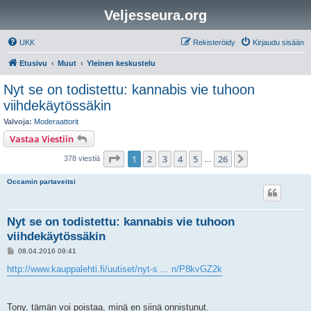
Veljesseura.org
UKK
Rekisteröidy
Kirjaudu sisään
Etusivu
Muut
Yleinen keskustelu
Nyt se on todistettu: kannabis vie tuhoon
viihdekäytössäkin
Valvoja:
Moderaattorit
Vastaa Viestiin
Sivu
1
/
26
1
2
3
4
5
26
Seuraava
378 viestiä
…
Occamin partaveitsi
Nyt se on todistettu: kannabis vie tuhoon
viihdekäytössäkin
V
08.04.2016 09:41
i
e
http://www.kauppalehti.fi/uutiset/nyt-s ... n/P8kvGZ2k
s
t
i
Tony, tämän voi poistaa, minä en siinä onnistunut.