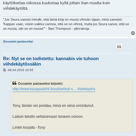
käyttökertaa viikossa kuulostaa kyllä joltain ihan muulta kuin
viihdekäytöltä.
"Jos Seura sanoisi minulle, että tämä kirja on musta vihreän sijaan, minä sanoisin:
'Kappas vaan, voisin vaikka vannoa, että se on vihreä, mutta jos Seura sanoo, että se
on musta, niin se on musta!'" - Bart Thompson - piirivalvoja
Occamin partaveitsi
Re: Nyt se on todistettu: kannabis vie tuhoon
viihdekäytössäkin
V
08.04.2016 10:55
i
e
s
Occamin partaveitsi kirjoitti:
t
i
http://www.kauppalehti.fi/uutiset/nyt-s ... ihdekaytos
Tony, tämän voi poistaa, minä en siinä onnistunut.
Laitoin tekstin sellaisenaan toiseen osioon.
Linkki korjattu -Tony