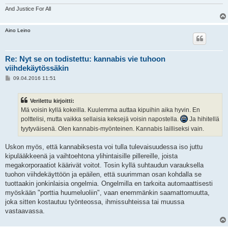
And Justice For All
Aino Leino
Re: Nyt se on todistettu: kannabis vie tuhoon
viihdekäytössäkin
V
09.04.2016 11:51
i
e
s
Verilettu kirjoitti:
t
i
Mä voisin kyllä kokeilla. Kuulemma auttaa kipuihin aika hyvin. En
polttelisi, mutta vaikka sellaisia keksejä voisin napostella.
Ja hihitellä
tyytyväisenä. Olen kannabis-myönteinen. Kannabis lailliseksi vain.
Uskon myös, että kannabiksesta voi tulla tulevaisuudessa iso juttu
kipulääkkeenä ja vaihtoehtona ylihintaisille pillereille, joista
megakorporaatiot käärivät voitot. Tosin kyllä suhtaudun varauksella
tuohon viihdekäyttöön ja epäilen, että suurimman osan kohdalla se
tuottaakin jonkinlaisia ongelmia. Ongelmilla en tarkoita automaattisesti
myöskään "porttia huumeluoliin", vaan enemmänkin saamattomuutta,
joka sitten kostautuu työnteossa, ihmissuhteissa tai muussa
vastaavassa.