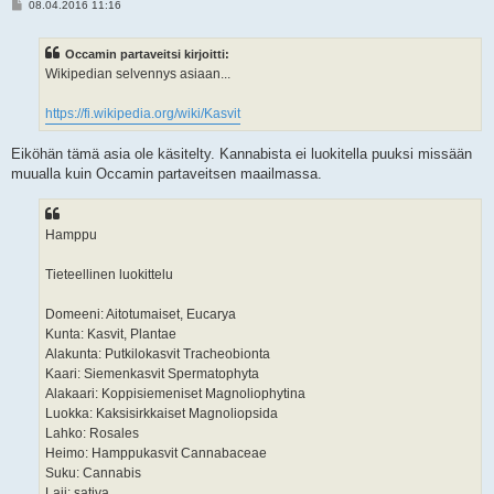
V
08.04.2016 11:16
i
e
s
Occamin partaveitsi kirjoitti:
t
i
Wikipedian selvennys asiaan...
https://fi.wikipedia.org/wiki/Kasvit
Eiköhän tämä asia ole käsitelty. Kannabista ei luokitella puuksi missään
muualla kuin Occamin partaveitsen maailmassa.
Hamppu
Tieteellinen luokittelu
Domeeni: Aitotumaiset, Eucarya
Kunta: Kasvit, Plantae
Alakunta: Putkilokasvit Tracheobionta
Kaari: Siemenkasvit Spermatophyta
Alakaari: Koppisiemeniset Magnoliophytina
Luokka: Kaksisirkkaiset Magnoliopsida
Lahko: Rosales
Heimo: Hamppukasvit Cannabaceae
Suku: Cannabis
Laji: sativa