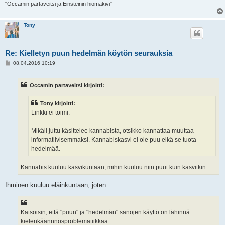
"Occamin partaveitsi ja Einsteinin hiomakivi"
Tony
Re: Kielletyn puun hedelmän köytön seurauksia
V
08.04.2016 10:19
i
e
s
Occamin partaveitsi kirjoitti:
t
i
Tony kirjoitti:
Linkki ei toimi.
Mikäli juttu käsittelee kannabista, otsikko kannattaa muuttaa
informatiivisemmaksi. Kannabiskasvi ei ole puu eikä se tuota
hedelmää.
Kannabis kuuluu kasvikuntaan, mihin kuuluu niin puut kuin kasvitkin.
Ihminen kuuluu eläinkuntaan, joten...
Katsoisin, että "puun" ja "hedelmän" sanojen käyttö on lähinnä
kielenkäännnösproblematiikkaa.