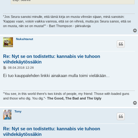
"Jos Seura sanoisi minulle, että tämä kirja on musta vihreän sijaan, minä sanoisin:
'Kappas vaan, voisin vaikka vannoa, että se on vihreä, mutta jos Seura sanoo, että se
on musta, niin se on musta!'" - Bart Thompson - piirivalvoja
Nukahtanut
Re: Nyt se on todistettu: kannabis vie tuhoon
viihdekäytössäkin
V
08.04.2016 12:26
i
e
Ei tuo kauppalehden linkki ainakaan mulla toimi vieläkään...
s
t
i
"You see, in this world there's two kinds of people, my friend: Those with loaded guns
and those who dig. You dig."-
The Good, The Bad and The Ugly
Tony
Re: Nyt se on todistettu: kannabis vie tuhoon
viihdekäytössäkin