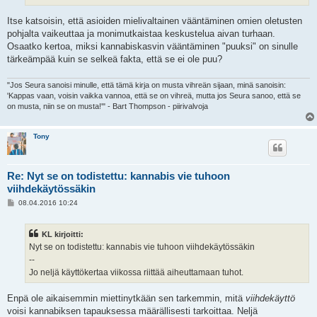
Itse katsoisin, että asioiden mielivaltainen vääntäminen omien oletusten
pohjalta vaikeuttaa ja monimutkaistaa keskustelua aivan turhaan.
Osaatko kertoa, miksi kannabiskasvin vääntäminen "puuksi" on sinulle
tärkeämpää kuin se selkeä fakta, että se ei ole puu?
"Jos Seura sanoisi minulle, että tämä kirja on musta vihreän sijaan, minä sanoisin:
'Kappas vaan, voisin vaikka vannoa, että se on vihreä, mutta jos Seura sanoo, että se
on musta, niin se on musta!'" - Bart Thompson - piirivalvoja
Tony
Re: Nyt se on todistettu: kannabis vie tuhoon
viihdekäytössäkin
V
08.04.2016 10:24
i
e
s
KL kirjoitti:
t
i
Nyt se on todistettu: kannabis vie tuhoon viihdekäytössäkin
--
Jo neljä käyttökertaa viikossa riittää aiheuttamaan tuhot.
Enpä ole aikaisemmin miettinytkään sen tarkemmin, mitä
viihdekäyttö
voisi kannabiksen tapauksessa määrällisesti tarkoittaa. Neljä