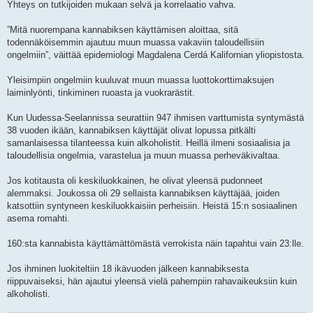
Yhteys on tutkijoiden mukaan selvä ja korrelaatio vahva.
”Mitä nuorempana kannabiksen käyttämisen aloittaa, sitä
todennäköisemmin ajautuu muun muassa vakaviin taloudellisiin
ongelmiin”, väittää epidemiologi Magdalena Cerdá Kalifornian yliopistosta.
Yleisimpiin ongelmiin kuuluvat muun muassa luottokorttimaksujen
laiminlyönti, tinkiminen ruoasta ja vuokrarästit.
Kun Uudessa-Seelannissa seurattiin 947 ihmisen varttumista syntymästä
38 vuoden ikään, kannabiksen käyttäjät olivat lopussa pitkälti
samanlaisessa tilanteessa kuin alkoholistit. Heillä ilmeni sosiaalisia ja
taloudellisia ongelmia, varastelua ja muun muassa perheväkivaltaa.
Jos kotitausta oli keskiluokkainen, he olivat yleensä pudonneet
alemmaksi. Joukossa oli 29 sellaista kannabiksen käyttäjää, joiden
katsottiin syntyneen keskiluokkaisiin perheisiin. Heistä 15:n sosiaalinen
asema romahti.
160:sta kannabista käyttämättömästä verrokista näin tapahtui vain 23:lle.
Jos ihminen luokiteltiin 18 ikävuoden jälkeen kannabiksesta
riippuvaiseksi, hän ajautui yleensä vielä pahempiin rahavaikeuksiin kuin
alkoholisti.