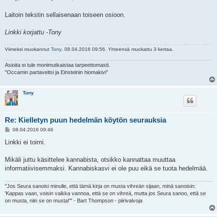
Laitoin tekstin sellaisenaan toiseen osioon.
Linkki korjattu -Tony
Viimeksi muokannut
Tony
, 08.04.2016 09:56. Yhteensä muokattu 3 kertaa.
Asioita ei tule monimutkaistaa tarpeettomasti.
"Occamin partaveitsi ja Einsteinin hiomakivi"
Tony
Re: Kielletyn puun hedelmän köytön seurauksia
V
08.04.2016 09:46
i
e
Linkki ei toimi.
s
t
i
Mikäli juttu käsittelee kannabista, otsikko kannattaa muuttaa
informatiivisemmaksi. Kannabiskasvi ei ole puu eikä se tuota hedelmää.
"Jos Seura sanoisi minulle, että tämä kirja on musta vihreän sijaan, minä sanoisin:
'Kappas vaan, voisin vaikka vannoa, että se on vihreä, mutta jos Seura sanoo, että se
on musta, niin se on musta!'" - Bart Thompson - piirivalvoja