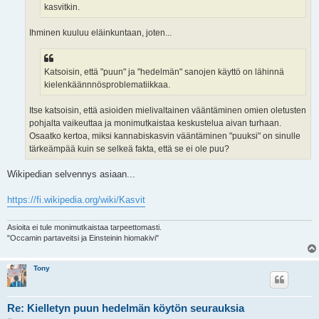
kasvitkin.
Ihminen kuuluu eläinkuntaan, joten...
Katsoisin, että "puun" ja "hedelmän" sanojen käyttö on lähinnä
kielenkäännnösproblematiikkaa.
Itse katsoisin, että asioiden mielivaltainen vääntäminen omien oletusten
pohjalta vaikeuttaa ja monimutkaistaa keskustelua aivan turhaan.
Osaatko kertoa, miksi kannabiskasvin vääntäminen "puuksi" on sinulle
tärkeämpää kuin se selkeä fakta, että se ei ole puu?
Wikipedian selvennys asiaan...
https://fi.wikipedia.org/wiki/Kasvit
Asioita ei tule monimutkaistaa tarpeettomasti.
"Occamin partaveitsi ja Einsteinin hiomakivi"
Tony
Re: Kielletyn puun hedelmän köytön seurauksia