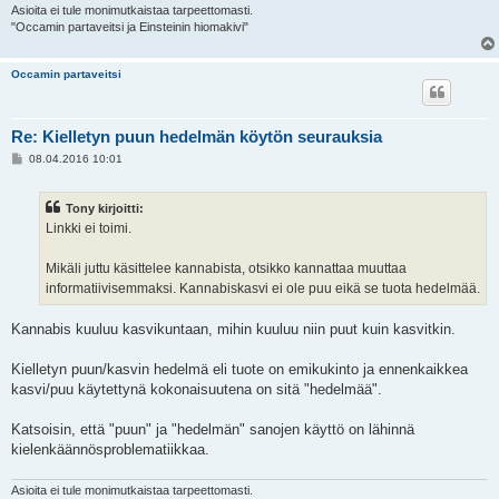
Asioita ei tule monimutkaistaa tarpeettomasti.
"Occamin partaveitsi ja Einsteinin hiomakivi"
Occamin partaveitsi
Re: Kielletyn puun hedelmän köytön seurauksia
V
08.04.2016 10:01
i
e
s
Tony kirjoitti:
t
i
Linkki ei toimi.
Mikäli juttu käsittelee kannabista, otsikko kannattaa muuttaa
informatiivisemmaksi. Kannabiskasvi ei ole puu eikä se tuota hedelmää.
Kannabis kuuluu kasvikuntaan, mihin kuuluu niin puut kuin kasvitkin.
Kielletyn puun/kasvin hedelmä eli tuote on emikukinto ja ennenkaikkea
kasvi/puu käytettynä kokonaisuutena on sitä "hedelmää".
Katsoisin, että "puun" ja "hedelmän" sanojen käyttö on lähinnä
kielenkäännösproblematiikkaa.
Asioita ei tule monimutkaistaa tarpeettomasti.