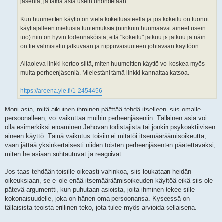
jäseniä, ja tämä asia usein unohdetaan.
Kun huumeitten käyttö on vielä kokeiluasteella ja jos kokeilu on tuonut
käyttäjälleen mieluisia tuntemuksia (niinkuin huumaavat aineet usein
tuo) niin on hyvin todennäköistä, että "kokeilu" jatkuu ja jatkuu ja näin
on tie valmistettu jatkuvaan ja riippuvaisuuteen johtavaan käyttöön.
Allaoleva linkki kertoo siitä, miten huumeitten käyttö voi koskea myös
muita perheenjäseniä. Mielestäni tämä linkki kannattaa katsoa.
https://areena.yle.fi/1-2454456
Moni asia, mitä aikuinen ihminen päättää tehdä itselleen, siis omalle
persoonalleen, voi vaikuttaa muihin perheenjäseniin. Tällainen asia voi
olla esimerkiksi eroaminen Jehovan todistajista tai jonkin psykoaktiivisen
aineen käyttö. Tämä vaikutus toisiin ei mitätöi itsemääräämisoikeutta,
vaan jättää yksinkertaisesti niiden toisten perheenjäsenten päätettäväksi,
miten he asiaan suhtautuvat ja reagoivat.
Jos taas tehdään toisille oikeasti vahinkoa, siis loukataan heidän
oikeuksiaan, se ei ole enää itsemääräämisoikeuden käyttöä eikä siis ole
pätevä argumentti, kun puhutaan asioista, joita ihminen tekee sille
kokonaisuudelle, joka on hänen oma persoonansa. Kyseessä on
tällaisista teoista erillinen teko, jota tulee myös arvioida sellaisena.