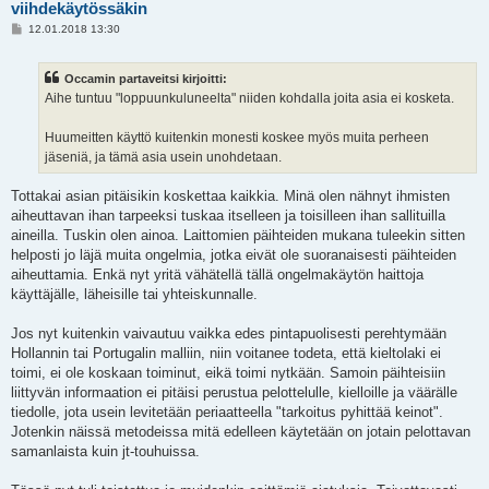
viihdekäytössäkin
V
12.01.2018 13:30
i
e
s
Occamin partaveitsi kirjoitti:
t
i
Aihe tuntuu "loppuunkuluneelta" niiden kohdalla joita asia ei kosketa.
Huumeitten käyttö kuitenkin monesti koskee myös muita perheen
jäseniä, ja tämä asia usein unohdetaan.
Tottakai asian pitäisikin koskettaa kaikkia. Minä olen nähnyt ihmisten
aiheuttavan ihan tarpeeksi tuskaa itselleen ja toisilleen ihan sallituilla
aineilla. Tuskin olen ainoa. Laittomien päihteiden mukana tuleekin sitten
helposti jo läjä muita ongelmia, jotka eivät ole suoranaisesti päihteiden
aiheuttamia. Enkä nyt yritä vähätellä tällä ongelmakäytön haittoja
käyttäjälle, läheisille tai yhteiskunnalle.
Jos nyt kuitenkin vaivautuu vaikka edes pintapuolisesti perehtymään
Hollannin tai Portugalin malliin, niin voitanee todeta, että kieltolaki ei
toimi, ei ole koskaan toiminut, eikä toimi nytkään. Samoin päihteisiin
liittyvän informaation ei pitäisi perustua pelottelulle, kielloille ja väärälle
tiedolle, jota usein levitetään periaatteella "tarkoitus pyhittää keinot".
Jotenkin näissä metodeissa mitä edelleen käytetään on jotain pelottavan
samanlaista kuin jt-touhuissa.