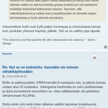
ihminen on saanut aika paljon hyvää aikaiseksi ja elänyt ihan hyvän
elämän vaikka on sitä turmiollista ganjaa poltellut jos nyt vaihteeksi
heitetään tieteelliset tutkimukset sikseen. Sanoisin, että
valkokärpässieni ja vaikka ihan jt-kirjallisuuskin on ihmisille paljon
tuhoisampaa jo hyvin pieninä annoksina.
Uskonnolliset kultit ovat kyllä paljon kovempaa ja tuhoisampaa kamaa
kuin yksikään yleisesti käytetty päihde. Silti ne on sallittu jopa lapsille.
"The universe is not fine-tuned for life; life is fine-tuned to the universe." - Victor J.
Stenger
Kaarmis
Re: Nyt se on todistettu: kannabis vie tuhoon
viihdekäytössäkin
V
14.01.2018 00:22
i
e
Mulle on pakkosyötettu JHWH-kamalla 6-vuotiaasta asti, ja jatkoin kamaa
s
vetäen aina 32-vuotiaaksi. Vahingoista huolimatta en usko porttiteoriaan,
t
i
ja tästä esimerkkinä esimerkiksi se, etten edelleenkään ole piikittänyt
silmämunaani ALLAHia.
Mutta eihän sitä tiedä miten tällainen addikti tarjonnan lisääntyessä