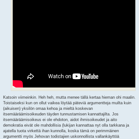
Katsoin viimeinkin. Heh heh, mutta menee tällä kertaa hieman ohi maalin.
Toistaiseksi kun on ollut vaikea löytää päteviä argumentteja muilta kuin
(aikuisen) yksilön omaa kehoa ja mieltä koskevan
itsemääräämisoikeuden täyden tunnustamisen kannattajilta. Jos
itsemääräämisoikeus ei ole ehdoton, aidot ihmisoikeudet ja aito
demokratia eivät ole mahdollisia (lukijan kannattaa nyt olla tarkkana ja
ajatella tuota virkettä ihan kunnolla, koska tämä on perimmäinen
argumentti myös Jehovan todistajien uskonnollista vallankäyttöä