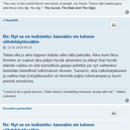
"You see, in this world there's two kinds of people, my friend: Those with loaded guns
and those who dig. You dig."-
The Good, The Bad and The Ugly
J Hepatiitti
Re: Nyt se on todistettu: kannabis vie tuhoon
viihdekäytössäkin
V
12.01.2018 03:23
i
e
Taitaa olla jo aika loppuun kaluttu aihe tällä palstalla. Aika moni fiksu
s
ihminen on saanut aika paljon hyvää aikaiseksi ja elänyt ihan hyvän
t
i
elämän vaikka on sitä turmiollista ganjaa poltellut jos nyt vaihteeksi
heitetään tieteelliset tutkimukset sikseen. Sanoisin, että valkokärpässieni
ja vaikka ihan jt-kirjallisuuskin on ihmisille paljon tuhoisampaa jo hyvin
pieninä annoksina.
"I used to be a good person. I think there's something seriously wrong with me." -Veikko
Leinonen
Occamin partaveitsi
Re: Nyt se on todistettu: kannabis vie tuhoon
viihdekäytössäkin