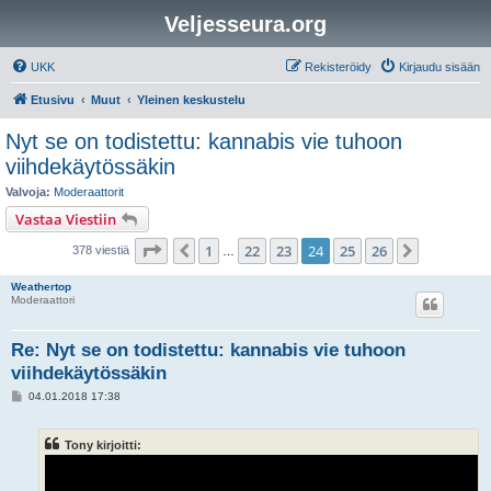
Veljesseura.org
UKK
Rekisteröidy
Kirjaudu sisään
Etusivu
Muut
Yleinen keskustelu
Nyt se on todistettu: kannabis vie tuhoon
viihdekäytössäkin
Valvoja:
Moderaattorit
Vastaa Viestiin
Sivu
24
/
26
1
22
23
24
25
26
Edellinen
Seuraava
378 viestiä
…
Weathertop
Moderaattori
Re: Nyt se on todistettu: kannabis vie tuhoon
viihdekäytössäkin
V
04.01.2018 17:38
i
e
s
Tony kirjoitti:
t
i