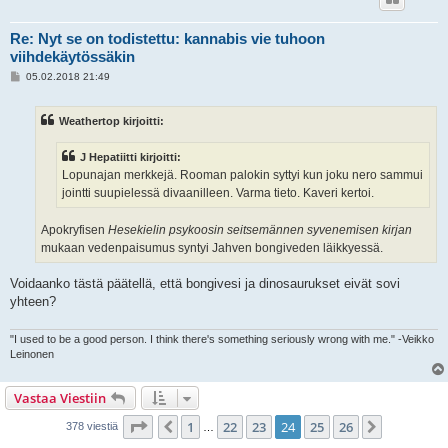
Re: Nyt se on todistettu: kannabis vie tuhoon
viihdekäytössäkin
V
05.02.2018 21:49
i
e
s
Weathertop kirjoitti:
t
i
J Hepatiitti kirjoitti:
Lopunajan merkkejä. Rooman palokin syttyi kun joku nero sammui
jointti suupielessä divaanilleen. Varma tieto. Kaveri kertoi.
Apokryfisen
Hesekielin psykoosin seitsemännen syvenemisen kirjan
mukaan vedenpaisumus syntyi Jahven bongiveden läikkyessä.
Voidaanko tästä päätellä, että bongivesi ja dinosaurukset eivät sovi
yhteen?
"I used to be a good person. I think there's something seriously wrong with me." -Veikko
Leinonen
Vastaa Viestiin
Sivu
24
/
26
1
22
23
24
25
26
Edellinen
Seuraava
378 viestiä
…