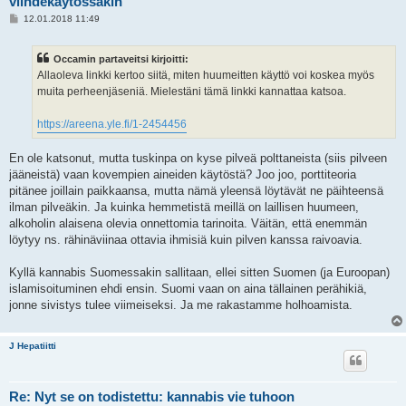
viihdekäytössäkin
V
12.01.2018 11:49
i
e
s
Occamin partaveitsi kirjoitti:
t
i
Allaoleva linkki kertoo siitä, miten huumeitten käyttö voi koskea myös
muita perheenjäseniä. Mielestäni tämä linkki kannattaa katsoa.
https://areena.yle.fi/1-2454456
En ole katsonut, mutta tuskinpa on kyse pilveä polttaneista (siis pilveen
jääneistä) vaan kovempien aineiden käytöstä? Joo joo, porttiteoria
pitänee joillain paikkaansa, mutta nämä yleensä löytävät ne päihteensä
ilman pilveäkin. Ja kuinka hemmetistä meillä on laillisen huumeen,
alkoholin alaisena olevia onnettomia tarinoita. Väitän, että enemmän
löytyy ns. rähinäviinaa ottavia ihmisiä kuin pilven kanssa raivoavia.
Kyllä kannabis Suomessakin sallitaan, ellei sitten Suomen (ja Euroopan)
islamisoituminen ehdi ensin. Suomi vaan on aina tällainen perähikiä,
jonne sivistys tulee viimeiseksi. Ja me rakastamme holhoamista.
J Hepatiitti
Re: Nyt se on todistettu: kannabis vie tuhoon