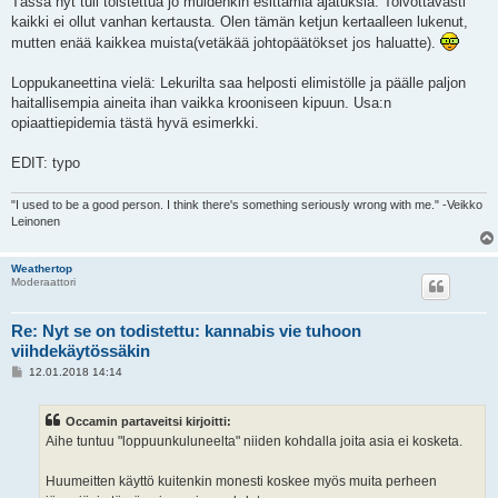
Tässä nyt tuli toistettua jo muidenkin esittämiä ajatuksia. Toivottavasti
kaikki ei ollut vanhan kertausta. Olen tämän ketjun kertaalleen lukenut,
mutten enää kaikkea muista(vetäkää johtopäätökset jos haluatte).
Loppukaneettina vielä: Lekurilta saa helposti elimistölle ja päälle paljon
haitallisempia aineita ihan vaikka krooniseen kipuun. Usa:n
opiaattiepidemia tästä hyvä esimerkki.
EDIT: typo
"I used to be a good person. I think there's something seriously wrong with me." -Veikko
Leinonen
Weathertop
Moderaattori
Re: Nyt se on todistettu: kannabis vie tuhoon
viihdekäytössäkin
V
12.01.2018 14:14
i
e
s
Occamin partaveitsi kirjoitti:
t
i
Aihe tuntuu "loppuunkuluneelta" niiden kohdalla joita asia ei kosketa.
Huumeitten käyttö kuitenkin monesti koskee myös muita perheen