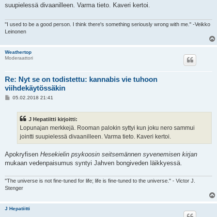
s
suupielessä divaanilleen. Varma tieto. Kaveri kertoi.
t
i
"I used to be a good person. I think there's something seriously wrong with me." -Veikko
Leinonen
Weathertop
Moderaattori
Re: Nyt se on todistettu: kannabis vie tuhoon
viihdekäytössäkin
V
05.02.2018 21:41
i
e
s
J Hepatiitti kirjoitti:
t
i
Lopunajan merkkejä. Rooman palokin syttyi kun joku nero sammui
jointti suupielessä divaanilleen. Varma tieto. Kaveri kertoi.
Apokryfisen
Hesekielin psykoosin seitsemännen syvenemisen kirjan
mukaan vedenpaisumus syntyi Jahven bongiveden läikkyessä.
"The universe is not fine-tuned for life; life is fine-tuned to the universe." - Victor J.
Stenger
J Hepatiitti