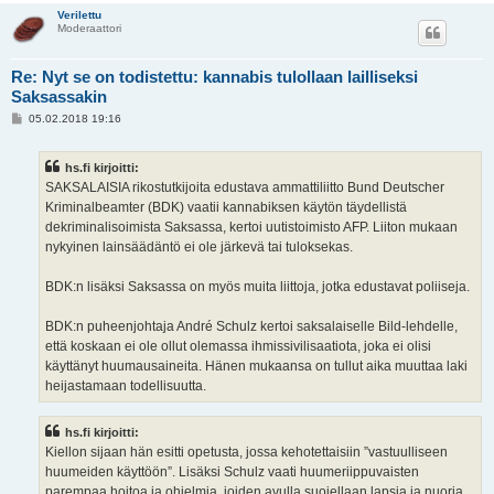
Verilettu
Moderaattori
Re: Nyt se on todistettu: kannabis tulollaan lailliseksi
Saksassakin
V
05.02.2018 19:16
i
e
s
hs.fi kirjoitti:
t
i
SAKSALAISIA rikostutkijoita edustava ammattiliitto Bund Deutscher
Kriminalbeamter (BDK) vaatii kannabiksen käytön täydellistä
dekriminalisoimista Saksassa, kertoi uutistoimisto AFP. Liiton mukaan
nykyinen lainsäädäntö ei ole järkevä tai tuloksekas.
BDK:n lisäksi Saksassa on myös muita liittoja, jotka edustavat poliiseja.
BDK:n puheenjohtaja André Schulz kertoi saksalaiselle Bild-lehdelle,
että koskaan ei ole ollut olemassa ihmissivilisaatiota, joka ei olisi
käyttänyt huumausaineita. Hänen mukaansa on tullut aika muuttaa laki
heijastamaan todellisuutta.
hs.fi kirjoitti:
Kiellon sijaan hän esitti opetusta, jossa kehotettaisiin ”vastuulliseen
huumeiden käyttöön”. Lisäksi Schulz vaati huumeriippuvaisten
parempaa hoitoa ja ohjelmia, joiden avulla suojellaan lapsia ja nuoria.