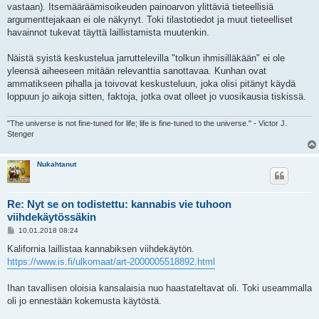
vastaan). Itsemääräämisoikeuden painoarvon ylittäviä tieteellisiä
argumenttejakaan ei ole näkynyt. Toki tilastotiedot ja muut tieteelliset
havainnot tukevat täyttä laillistamista muutenkin.
Näistä syistä keskustelua jarruttelevilla "tolkun ihmisilläkään" ei ole
yleensä aiheeseen mitään relevanttia sanottavaa. Kunhan ovat
ammatikseen pihalla ja toivovat keskusteluun, joka olisi pitänyt käydä
loppuun jo aikoja sitten, faktoja, jotka ovat olleet jo vuosikausia tiskissä.
"The universe is not fine-tuned for life; life is fine-tuned to the universe." - Victor J.
Stenger
Nukahtanut
Re: Nyt se on todistettu: kannabis vie tuhoon
viihdekäytössäkin
V
10.01.2018 08:24
i
e
Kalifornia laillistaa kannabiksen viihdekäytön.
s
https://www.is.fi/ulkomaat/art-2000005518892.html
t
i
Ihan tavallisen oloisia kansalaisia nuo haastateltavat oli. Toki useammalla
oli jo ennestään kokemusta käytöstä.