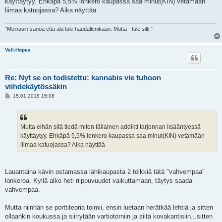
käyttäytyy. Ehkäpä 5,5% lonkero kaupassa saa minut(KIN) vetämään
liimaa katuojassa? Aika näyttää.
"Meinasin sanoa että älä tule haudallenikaan. Mutta - tule silti."
Veli-Hopea
Re: Nyt se on todistettu: kannabis vie tuhoon
viihdekäytössäkin
V
15.01.2018 15:08
i
e
s
t
i
Mutta eihän sitä tiedä miten tällainen addikti tarjonnan lisääntyessä
käyttäytyy. Ehkäpä 5,5% lonkero kaupassa saa minut(KIN) vetämään
liimaa katuojassa? Aika näyttää
Lauantaina kävin ostamassa lähikaupasta 2 tölkkiä tätä "vahvempaa"
lonkeroa. Kyllä alko heti riippuvuudet vaikuttamaan, täytys saada
vahvempaa.
Mutta niinhän se porttiteoria toimii, ensin luetaan herätkää lehtiä ja sitten
ollaankin koukussa ja siirrytään vartiotorniin ja siitä kovakantisiin...sitten