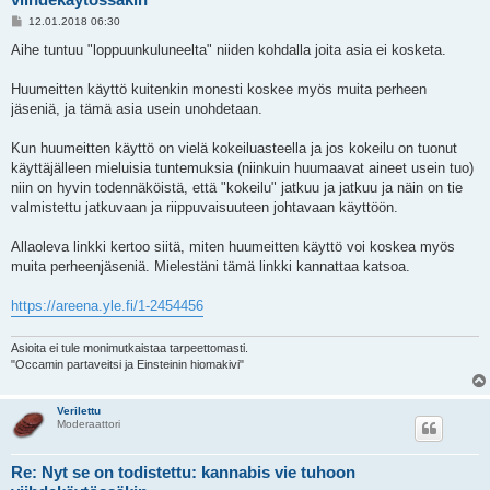
V
12.01.2018 06:30
i
e
Aihe tuntuu "loppuunkuluneelta" niiden kohdalla joita asia ei kosketa.
s
t
i
Huumeitten käyttö kuitenkin monesti koskee myös muita perheen
jäseniä, ja tämä asia usein unohdetaan.
Kun huumeitten käyttö on vielä kokeiluasteella ja jos kokeilu on tuonut
käyttäjälleen mieluisia tuntemuksia (niinkuin huumaavat aineet usein tuo)
niin on hyvin todennäköistä, että "kokeilu" jatkuu ja jatkuu ja näin on tie
valmistettu jatkuvaan ja riippuvaisuuteen johtavaan käyttöön.
Allaoleva linkki kertoo siitä, miten huumeitten käyttö voi koskea myös
muita perheenjäseniä. Mielestäni tämä linkki kannattaa katsoa.
https://areena.yle.fi/1-2454456
Asioita ei tule monimutkaistaa tarpeettomasti.
"Occamin partaveitsi ja Einsteinin hiomakivi"
Verilettu
Moderaattori
Re: Nyt se on todistettu: kannabis vie tuhoon