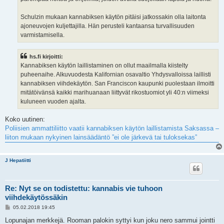
Schulzin mukaan kannabiksen käytön pitäisi jatkossakin olla laitonta
ajoneuvojen kuljettajilla. Hän perusteli kantaansa turvallisuuden
varmistamisella.
hs.fi kirjoitti:
Kannabiksen käytön laillistaminen on ollut maailmalla kiistelty
puheenaihe. Alkuvuodesta Kalifornian osavaltio Yhdysvalloissa laillisti
kannabiksen viihdekäytön. San Franciscon kaupunki puolestaan ilmoitti
mitätöivänsä kaikki marihuanaan liittyvät rikostuomiot yli 40:n viimeksi
kuluneen vuoden ajalta.
Koko uutinen:
Poliisien ammattiliitto vaatii kannabiksen käytön laillistamista Saksassa –
liiton mukaan nykyinen lainsäädäntö ”ei ole järkevä tai tuloksekas”
J Hepatiitti
Re: Nyt se on todistettu: kannabis vie tuhoon
viihdekäytössäkin
V
05.02.2018 19:45
i
e
Lopunajan merkkejä. Rooman palokin syttyi kun joku nero sammui jointti