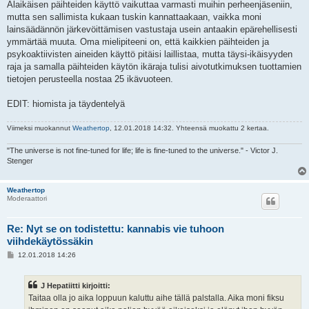
Alaikäisen päihteiden käyttö vaikuttaa varmasti muihin perheenjäseniin,
mutta sen sallimista kukaan tuskin kannattaakaan, vaikka moni
lainsäädännön järkevöittämisen vastustaja usein antaakin epärehellisesti
ymmärtää muuta. Oma mielipiteeni on, että kaikkien päihteiden ja
psykoaktiivisten aineiden käyttö pitäisi laillistaa, mutta täysi-ikäisyyden
raja ja samalla päihteiden käytön ikäraja tulisi aivotutkimuksen tuottamien
tietojen perusteella nostaa 25 ikävuoteen.
EDIT: hiomista ja täydentelyä
Viimeksi muokannut
Weathertop
, 12.01.2018 14:32. Yhteensä muokattu 2 kertaa.
"The universe is not fine-tuned for life; life is fine-tuned to the universe." - Victor J.
Stenger
Weathertop
Moderaattori
Re: Nyt se on todistettu: kannabis vie tuhoon
viihdekäytössäkin
V
12.01.2018 14:26
i
e
s
J Hepatiitti kirjoitti:
t
i
Taitaa olla jo aika loppuun kaluttu aihe tällä palstalla. Aika moni fiksu