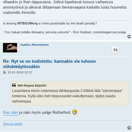
ollaankin jo ihan riippuvaisia. Jotkut lopettavat tuossa vaiheessa
ansiotyönsä ja alkavat diilaamaan tienraivaajana kaduilla tuota huumetta
viattomille ihmisille.
Is leaving
WTBS/JWorg
a crime punishable by the death penalty?
-"Jos haluat todella rikkaaksi, perusta uskonto" - Ron Hubbart, scientologian perustaja.
Jaakko Ahvenainen
Re: Nyt se on todistettu: kannabis vie tuhoon
viihdekäytössäkin
V
15.01.2018 22:57
i
e
s
Veli-Hopea kirjoitti:
t
i
Lauantaina kävin ostamassa lähikaupasta 2 tölkkiä tätä "vahvempaa"
lonkeroa. Kyllä alko heti riippuvuudet vaikuttamaan, täytys saada
vahvempaa.
Kas näin
ja näin myös judge Rutherford.
Sano se sävelin