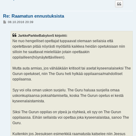
Re: Raamatun ennustuksista
V
08.10.2016 20:39
i
e
s
JarkkeParkkeBabylon5 kirjoitti:
t
i
Ne nuo hengelliset opettajat tuppaavat olemaan sellaisia että
opetettavan pitää nöyrästi myötäillä kaikkea heidän opetuksiaan niin
silloin he saattavat mielellään jotain opettaakin
oppilailleen(höynäytettävilleen).
Mutta auta armias, jos vähääkään kritisoit tai asetat kyseenalaiseksi The
Gurun opetukset, niin The Guru heti hylkää oppilaansa/mahdolliset
oppilaansa.
Syy voi olla oman uskon suojelu. The Guru haluaa suojella omaa
uskonkuplaansa poksahtamiselta, koska The Gurun opetus ei kestä
kyseenalaistamista.
Siksi The Gurun oppilas on ylpeä ja röyhkeä, eli syy on The Gurun
oppilaassa. Eihän sellaista voi opettaa joka kyseenalaistaa, sanoo The
Guru.
Kuitenkin jos Jeesuksen esimerkkiä raamatusta katselee niin Jeesus