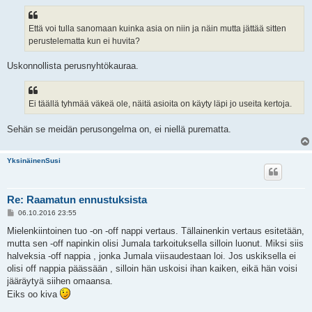
Että voi tulla sanomaan kuinka asia on niin ja näin mutta jättää sitten
perustelematta kun ei huvita?
Uskonnollista perusnyhtökauraa.
Ei täällä tyhmää väkeä ole, näitä asioita on käyty läpi jo useita kertoja.
Sehän se meidän perusongelma on, ei niellä purematta.
YksinäinenSusi
Re: Raamatun ennustuksista
V
06.10.2016 23:55
i
e
Mielenkiintoinen tuo -on -off nappi vertaus. Tällainenkin vertaus esitetään,
s
mutta sen -off napinkin olisi Jumala tarkoituksella silloin luonut. Miksi siis
t
i
halveksia -off nappia , jonka Jumala viisaudestaan loi. Jos uskiksella ei
olisi off nappia päässään , silloin hän uskoisi ihan kaiken, eikä hän voisi
jääräytyä siihen omaansa.
Eiks oo kiva