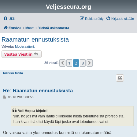
Veljesseura.org
UKK
Rekisteröidy
Kirjaudu sisään
Etusivu
Muut
Yleistä uskonnosta
Raamatun ennustuksista
Valvoja:
Moderaattorit
Vastaa Viestiin
1
2
3
Edellinen
Seuraava
36 viestiä
Markku Meilo
Re: Raamatun ennustuksista
V
05.10.2016 00:55
i
e
s
Veli-Hopea kirjoitti:
t
i
Niin, no jos nyt vain lähtisit liikkeelle niistä toteutuneista profetioista.
Ihan kiva niitä olisi käydä läpi josko ovat toteutuneet vai ei.
On vaikea valita yksi ennustus kun niitä on lukematon määrä.