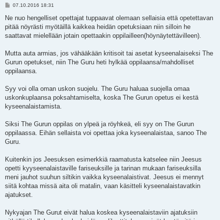
V
07.10.2016 18:31
i
e
Ne nuo hengelliset opettajat tuppaavat olemaan sellaisia että opetettavan
s
pitää nöyrästi myötäillä kaikkea heidän opetuksiaan niin silloin he
t
i
saattavat mielellään jotain opettaakin oppilailleen(höynäytettävilleen).
Mutta auta armias, jos vähääkään kritisoit tai asetat kyseenalaiseksi The
Gurun opetukset, niin The Guru heti hylkää oppilaansa/mahdolliset
oppilaansa.
Syy voi olla oman uskon suojelu. The Guru haluaa suojella omaa
uskonkuplaansa poksahtamiselta, koska The Gurun opetus ei kestä
kyseenalaistamista.
Siksi The Gurun oppilas on ylpeä ja röyhkeä, eli syy on The Gurun
oppilaassa. Eihän sellaista voi opettaa joka kyseenalaistaa, sanoo The
Guru.
Kuitenkin jos Jeesuksen esimerkkiä raamatusta katselee niin Jeesus
opetti kyyseenalaistaville fariseuksille ja tarinan mukaan fariseuksilla
meni jauhot suuhun siltikin vaikka kyseenalaistivat. Jeesus ei mennyt
siitä kohtaa missä aita oli matalin, vaan käsitteli kyseenalaistavatkin
ajatukset.
Nykyajan The Gurut eivät halua koskea kyseenalaistaviin ajatuksiin