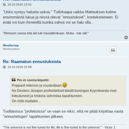
V
19.10.2018 13:51
i
e
"Usko syntyy halusta uskoa." Tutkikaapa vaikka Matteuksen kolme
s
ensimmäistä lukua ja niissä olevat "ennustukset", konteksteineen. Ei
t
i
enää voi kuin ihmetellä kuinka vahva voi se halu olla...
"Meinasin sanoa että älä tule haudallenikaan. Mutta - tule silti."
Weathertop
Moderaattori
Re: Raamatun ennustuksista
V
19.10.2018 15:09
i
e
s
Pro et contra kirjoitti:
t
i
Popparit mikroon ja rouskuttaan
Ns Deutero Jesajan profeetalliset tekstit kuningas Kyyroksesta ovat
toteutuneet ja historia vahvistaa tapahtuneen.
On niitä muitakin...
Tuollaisissa "profetioissa" on vaan se niksi, että ne pitää kirjoittaa vasta
"ennustettujen" tapahtumien jälkeen.
"The universe is not fine-tuned for life; life is fine-tuned to the universe." - Victor J.