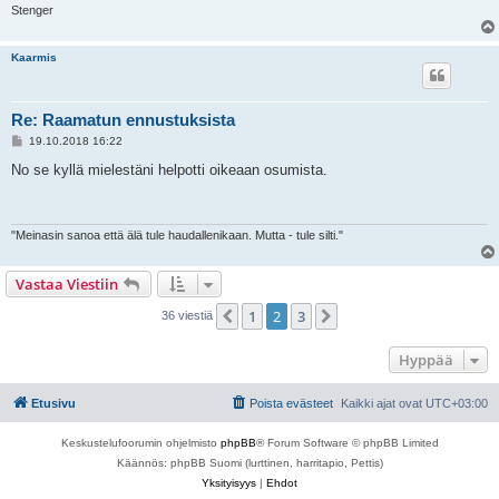
Stenger
Kaarmis
Re: Raamatun ennustuksista
V
19.10.2018 16:22
i
e
No se kyllä mielestäni helpotti oikeaan osumista.
s
t
i
"Meinasin sanoa että älä tule haudallenikaan. Mutta - tule silti."
Vastaa Viestiin
1
2
3
Edellinen
Seuraava
36 viestiä
Hyppää
Etusivu
Poista evästeet
Kaikki ajat ovat
UTC+03:00
Keskustelufoorumin ohjelmisto
phpBB
® Forum Software © phpBB Limited
Käännös: phpBB Suomi (lurttinen, harritapio, Pettis)
Yksityisyys
|
Ehdot