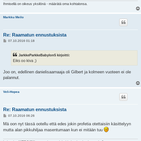
Ihmisellä on oikeus yksilönä - määrätä oma kohtalonsa.
Markku Meilo
Re: Raamatun ennustuksista
V
07.10.2016 01:18
i
e
s
JarkkeParkkeBabylon5 kirjoitti:
t
i
Eiks oo kiva ;)
Joo on, edellinen danielisaarnaaja oli Gilbert ja kolmeen vuoteen ei ole
palannut.
Veli-Hopea
Re: Raamatun ennustuksista
V
07.10.2016 06:26
i
e
Mä oon nyt tässä ootellu että edes jokin profetia otettaisiin käsittelyyn
s
mutta alan pikkuhiljaa masentumaan kun ei mitään tuu
t
i