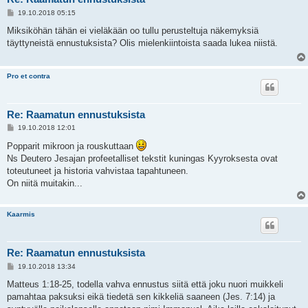
V
19.10.2018 05:15
i
e
Miksiköhän tähän ei vieläkään oo tullu perusteltuja näkemyksiä
s
täyttyneistä ennustuksista? Olis mielenkiintoista saada lukea niistä.
t
i
Pro et contra
Re: Raamatun ennustuksista
V
19.10.2018 12:01
i
e
Popparit mikroon ja rouskuttaan
s
Ns Deutero Jesajan profeetalliset tekstit kuningas Kyyroksesta ovat
t
i
toteutuneet ja historia vahvistaa tapahtuneen.
On niitä muitakin...
Kaarmis
Re: Raamatun ennustuksista
V
19.10.2018 13:34
i
e
Matteus 1:18-25, todella vahva ennustus siitä että joku nuori muikkeli
s
pamahtaa paksuksi eikä tiedetä sen kikkeliä saaneen (Jes. 7:14) ja
t
i