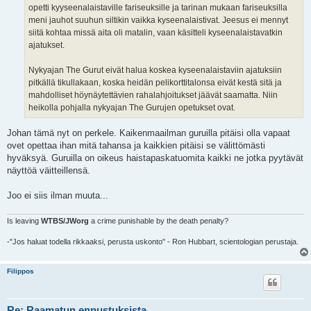
opetti kyyseenalaistaville fariseuksille ja tarinan mukaan fariseuksilla
meni jauhot suuhun siltikin vaikka kyseenalaistivat. Jeesus ei mennyt
siitä kohtaa missä aita oli matalin, vaan käsitteli kyseenalaistavatkin
ajatukset.
Nykyajan The Gurut eivät halua koskea kyseenalaistaviin ajatuksiin
pitkällä tikullakaan, koska heidän pelikorttitalonsa eivät kestä sitä ja
mahdolliset höynäytettävien rahalahjoitukset jäävät saamatta. Niin
heikolla pohjalla nykyajan The Gurujen opetukset ovat.
Johan tämä nyt on perkele. Kaikenmaailman guruilla pitäisi olla vapaat
ovet opettaa ihan mitä tahansa ja kaikkien pitäisi se välittömästi
hyväksyä. Guruilla on oikeus haistapaskatuomita kaikki ne jotka pyytävät
näyttöä väitteillensä.
Joo ei siis ilman muuta...
Is leaving
WTBS/JWorg
a crime punishable by the death penalty?
-"Jos haluat todella rikkaaksi, perusta uskonto" - Ron Hubbart, scientologian perustaja.
Filippos
Re: Raamatun ennustuksista