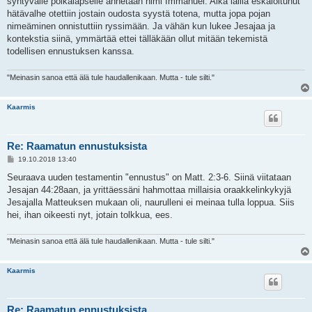
syntyvälle poikalapselle annetaan nimi Immanuel. Aika lailla eskaloitunut
hätävalhe otettiin jostain oudosta syystä totena, mutta jopa pojan
nimeäminen onnistuttiin ryssimään. Ja vähän kun lukee Jesajaa ja
kontekstia siinä, ymmärtää ettei tälläkään ollut mitään tekemistä
todellisen ennustuksen kanssa.
"Meinasin sanoa että älä tule haudallenikaan. Mutta - tule silti."
Kaarmis
Re: Raamatun ennustuksista
V
19.10.2018 13:40
i
e
Seuraava uuden testamentin "ennustus" on Matt. 2:3-6. Siinä viitataan
s
Jesajan 44:28aan, ja yrittäessäni hahmottaa millaisia oraakkelinkykyjä
t
i
Jesajalla Matteuksen mukaan oli, naurulleni ei meinaa tulla loppua. Siis
hei, ihan oikeesti nyt, jotain tolkkua, ees.
"Meinasin sanoa että älä tule haudallenikaan. Mutta - tule silti."
Kaarmis
Re: Raamatun ennustuksista