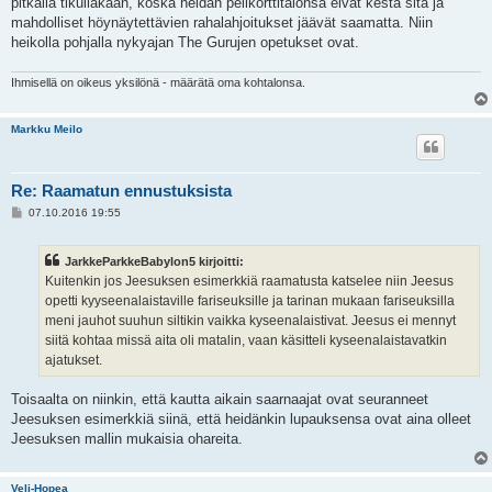
pitkällä tikullakaan, koska heidän pelikorttitalonsa eivät kestä sitä ja
mahdolliset höynäytettävien rahalahjoitukset jäävät saamatta. Niin
heikolla pohjalla nykyajan The Gurujen opetukset ovat.
Ihmisellä on oikeus yksilönä - määrätä oma kohtalonsa.
Markku Meilo
Re: Raamatun ennustuksista
V
07.10.2016 19:55
i
e
s
JarkkeParkkeBabylon5 kirjoitti:
t
i
Kuitenkin jos Jeesuksen esimerkkiä raamatusta katselee niin Jeesus
opetti kyyseenalaistaville fariseuksille ja tarinan mukaan fariseuksilla
meni jauhot suuhun siltikin vaikka kyseenalaistivat. Jeesus ei mennyt
siitä kohtaa missä aita oli matalin, vaan käsitteli kyseenalaistavatkin
ajatukset.
Toisaalta on niinkin, että kautta aikain saarnaajat ovat seuranneet
Jeesuksen esimerkkiä siinä, että heidänkin lupauksensa ovat aina olleet
Jeesuksen mallin mukaisia ohareita.
Veli-Hopea