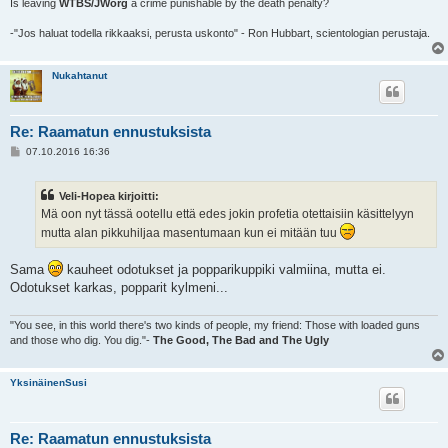
Is leaving
WTBS/JWorg
a crime punishable by the death penalty?
-"Jos haluat todella rikkaaksi, perusta uskonto" - Ron Hubbart, scientologian perustaja.
Nukahtanut
Re: Raamatun ennustuksista
V
07.10.2016 16:36
i
e
s
Veli-Hopea kirjoitti:
t
i
Mä oon nyt tässä ootellu että edes jokin profetia otettaisiin käsittelyyn
mutta alan pikkuhiljaa masentumaan kun ei mitään tuu
Sama
kauheet odotukset ja popparikuppiki valmiina, mutta ei.
Odotukset karkas, popparit kylmeni...
"You see, in this world there's two kinds of people, my friend: Those with loaded guns
and those who dig. You dig."-
The Good, The Bad and The Ugly
YksinäinenSusi
Re: Raamatun ennustuksista