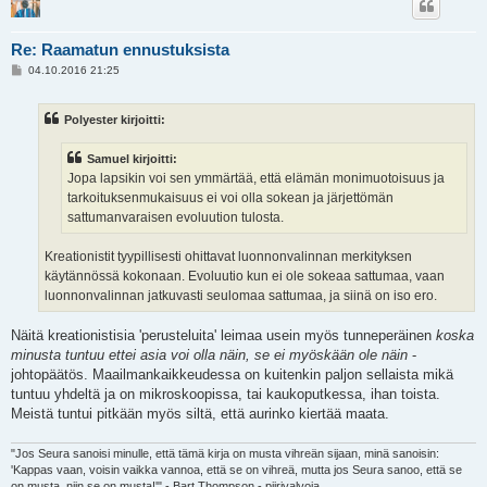
Re: Raamatun ennustuksista
V
04.10.2016 21:25
i
e
s
Polyester kirjoitti:
t
i
Samuel kirjoitti:
Jopa lapsikin voi sen ymmärtää, että elämän monimuotoisuus ja
tarkoituksenmukaisuus ei voi olla sokean ja järjettömän
sattumanvaraisen evoluution tulosta.
Kreationistit tyypillisesti ohittavat luonnonvalinnan merkityksen
käytännössä kokonaan. Evoluutio kun ei ole sokeaa sattumaa, vaan
luonnonvalinnan jatkuvasti seulomaa sattumaa, ja siinä on iso ero.
Näitä kreationistisia 'perusteluita' leimaa usein myös tunneperäinen
koska
minusta tuntuu ettei asia voi olla näin, se ei myöskään ole näin
-
johtopäätös. Maailmankaikkeudessa on kuitenkin paljon sellaista mikä
tuntuu yhdeltä ja on mikroskoopissa, tai kaukoputkessa, ihan toista.
Meistä tuntui pitkään myös siltä, että aurinko kiertää maata.
"Jos Seura sanoisi minulle, että tämä kirja on musta vihreän sijaan, minä sanoisin:
'Kappas vaan, voisin vaikka vannoa, että se on vihreä, mutta jos Seura sanoo, että se
on musta, niin se on musta!'" - Bart Thompson - piirivalvoja