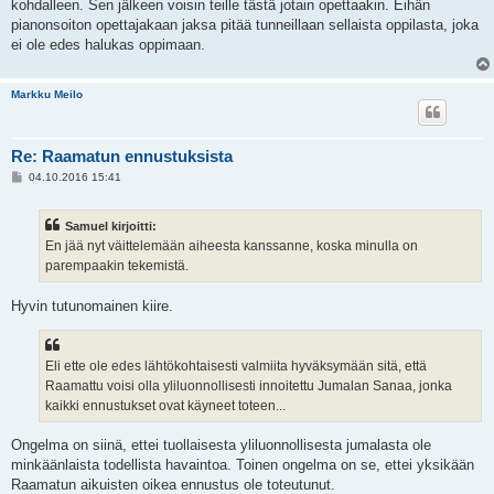
kohdalleen. Sen jälkeen voisin teille tästä jotain opettaakin. Eihän
pianonsoiton opettajakaan jaksa pitää tunneillaan sellaista oppilasta, joka
ei ole edes halukas oppimaan.
Markku Meilo
Re: Raamatun ennustuksista
V
04.10.2016 15:41
i
e
s
Samuel kirjoitti:
t
i
En jää nyt väittelemään aiheesta kanssanne, koska minulla on
parempaakin tekemistä.
Hyvin tutunomainen kiire.
Eli ette ole edes lähtökohtaisesti valmiita hyväksymään sitä, että
Raamattu voisi olla yliluonnollisesti innoitettu Jumalan Sanaa, jonka
kaikki ennustukset ovat käyneet toteen...
Ongelma on siinä, ettei tuollaisesta yliluonnollisesta jumalasta ole
minkäänlaista todellista havaintoa. Toinen ongelma on se, ettei yksikään
Raamatun aikuisten oikea ennustus ole toteutunut.