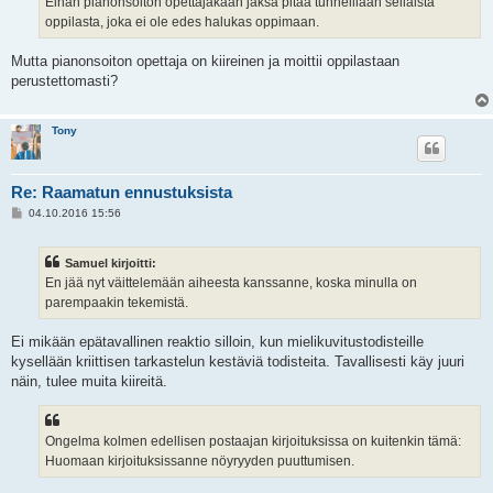
Eihän pianonsoiton opettajakaan jaksa pitää tunneillaan sellaista
oppilasta, joka ei ole edes halukas oppimaan.
Mutta pianonsoiton opettaja on kiireinen ja moittii oppilastaan
perustettomasti?
Tony
Re: Raamatun ennustuksista
V
04.10.2016 15:56
i
e
s
Samuel kirjoitti:
t
i
En jää nyt väittelemään aiheesta kanssanne, koska minulla on
parempaakin tekemistä.
Ei mikään epätavallinen reaktio silloin, kun mielikuvitustodisteille
kysellään kriittisen tarkastelun kestäviä todisteita. Tavallisesti käy juuri
näin, tulee muita kiireitä.
Ongelma kolmen edellisen postaajan kirjoituksissa on kuitenkin tämä:
Huomaan kirjoituksissanne nöyryyden puuttumisen.