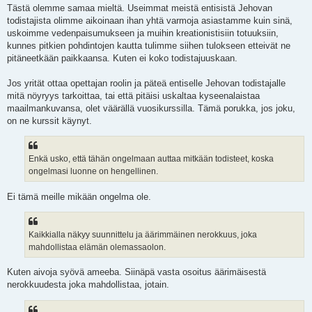
Tästä olemme samaa mieltä. Useimmat meistä entisistä Jehovan
todistajista olimme aikoinaan ihan yhtä varmoja asiastamme kuin sinä,
uskoimme vedenpaisumukseen ja muihin kreationistisiin totuuksiin,
kunnes pitkien pohdintojen kautta tulimme siihen tulokseen etteivät ne
pitäneetkään paikkaansa. Kuten ei koko todistajuuskaan.
Jos yrität ottaa opettajan roolin ja päteä entiselle Jehovan todistajalle
mitä nöyryys tarkoittaa, tai että pitäisi uskaltaa kyseenalaistaa
maailmankuvansa, olet väärällä vuosikurssilla. Tämä porukka, jos joku,
on ne kurssit käynyt.
Enkä usko, että tähän ongelmaan auttaa mitkään todisteet, koska
ongelmasi luonne on hengellinen.
Ei tämä meille mikään ongelma ole.
Kaikkialla näkyy suunnittelu ja äärimmäinen nerokkuus, joka
mahdollistaa elämän olemassaolon.
Kuten aivoja syövä ameeba. Siinäpä vasta osoitus äärimäisestä
nerokkuudesta joka mahdollistaa, jotain.