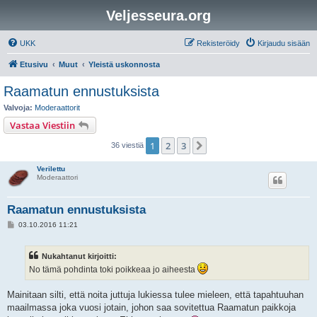
Veljesseura.org
UKK
Rekisteröidy
Kirjaudu sisään
Etusivu
Muut
Yleistä uskonnosta
Raamatun ennustuksista
Valvoja:
Moderaattorit
Vastaa Viestiin
1
2
3
Seuraava
36 viestiä
Verilettu
Moderaattori
Raamatun ennustuksista
V
03.10.2016 11:21
i
e
s
Nukahtanut kirjoitti:
t
i
No tämä pohdinta toki poikkeaa jo aiheesta
Mainitaan silti, että noita juttuja lukiessa tulee mieleen, että tapahtuuhan
maailmassa joka vuosi jotain, johon saa sovitettua Raamatun paikkoja