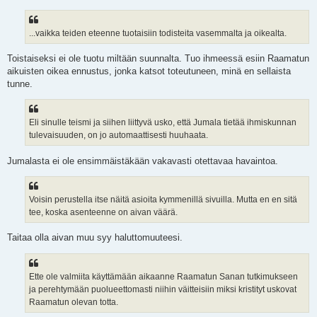
...vaikka teiden eteenne tuotaisiin todisteita vasemmalta ja oikealta.
Toistaiseksi ei ole tuotu miltään suunnalta. Tuo ihmeessä esiin Raamatun
aikuisten oikea ennustus, jonka katsot toteutuneen, minä en sellaista
tunne.
Eli sinulle teismi ja siihen liittyvä usko, että Jumala tietää ihmiskunnan
tulevaisuuden, on jo automaattisesti huuhaata.
Jumalasta ei ole ensimmäistäkään vakavasti otettavaa havaintoa.
Voisin perustella itse näitä asioita kymmenillä sivuilla. Mutta en en sitä
tee, koska asenteenne on aivan väärä.
Taitaa olla aivan muu syy haluttomuuteesi.
Ette ole valmiita käyttämään aikaanne Raamatun Sanan tutkimukseen
ja perehtymään puolueettomasti niihin väitteisiin miksi kristityt uskovat
Raamatun olevan totta.