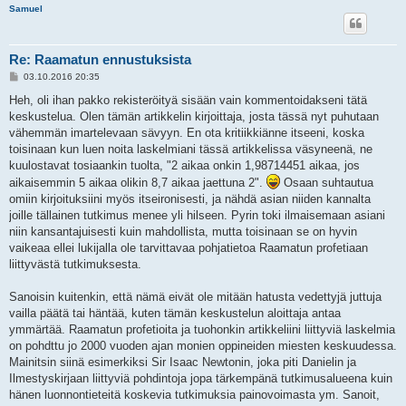
Samuel
Re: Raamatun ennustuksista
V
03.10.2016 20:35
i
e
Heh, oli ihan pakko rekisteröityä sisään vain kommentoidakseni tätä
s
keskustelua. Olen tämän artikkelin kirjoittaja, josta tässä nyt puhutaan
t
i
vähemmän imartelevaan sävyyn. En ota kritiikkiänne itseeni, koska
toisinaan kun luen noita laskelmiani tässä artikkelissa väsyneenä, ne
kuulostavat tosiaankin tuolta, "2 aikaa onkin 1,98714451 aikaa, jos
aikaisemmin 5 aikaa olikin 8,7 aikaa jaettuna 2".
Osaan suhtautua
omiin kirjoituksiini myös itseironisesti, ja nähdä asian niiden kannalta
joille tällainen tutkimus menee yli hilseen. Pyrin toki ilmaisemaan asiani
niin kansantajuisesti kuin mahdollista, mutta toisinaan se on hyvin
vaikeaa ellei lukijalla ole tarvittavaa pohjatietoa Raamatun profetiaan
liittyvästä tutkimuksesta.
Sanoisin kuitenkin, että nämä eivät ole mitään hatusta vedettyjä juttuja
vailla päätä tai häntää, kuten tämän keskustelun aloittaja antaa
ymmärtää. Raamatun profetioita ja tuohonkin artikkeliini liittyviä laskelmia
on pohdttu jo 2000 vuoden ajan monien oppineiden miesten keskuudessa.
Mainitsin siinä esimerkiksi Sir Isaac Newtonin, joka piti Danielin ja
Ilmestyskirjaan liittyviä pohdintoja jopa tärkempänä tutkimusalueena kuin
hänen luonnontieteitä koskevia tutkimuksia painovoimasta ym. Sanoit,