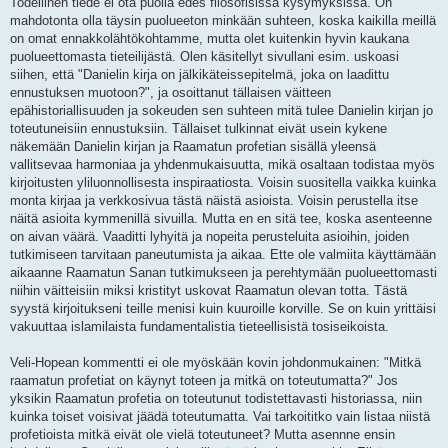
Todellinen tiede ei ota puolia edes filosofisissa kysymyksissä. On
mahdotonta olla täysin puolueeton minkään suhteen, koska kaikilla meillä
on omat ennakkolähtökohtamme, mutta olet kuitenkin hyvin kaukana
puolueettomasta tieteilijästä. Olen käsitellyt sivullani esim. uskoasi
siihen, että "Danielin kirja on jälkikäteissepitelmä, joka on laadittu
ennustuksen muotoon?", ja osoittanut tällaisen väitteen
epähistoriallisuuden ja sokeuden sen suhteen mitä tulee Danielin kirjan jo
toteutuneisiin ennustuksiin. Tällaiset tulkinnat eivät usein kykene
näkemään Danielin kirjan ja Raamatun profetian sisällä yleensä
vallitsevaa harmoniaa ja yhdenmukaisuutta, mikä osaltaan todistaa myös
kirjoitusten yliluonnollisesta inspiraatiosta. Voisin suositella vaikka kuinka
monta kirjaa ja verkkosivua tästä näistä asioista. Voisin perustella itse
näitä asioita kymmenillä sivuilla. Mutta en en sitä tee, koska asenteenne
on aivan väärä. Vaaditti lyhyitä ja nopeita perusteluita asioihin, joiden
tutkimiseen tarvitaan paneutumista ja aikaa. Ette ole valmiita käyttämään
aikaanne Raamatun Sanan tutkimukseen ja perehtymään puolueettomasti
niihin väitteisiin miksi kristityt uskovat Raamatun olevan totta. Tästä
syystä kirjoitukseni teille menisi kuin kuuroille korville. Se on kuin yrittäisi
vakuuttaa islamilaista fundamentalistia tieteellisistä tosiseikoista.
Veli-Hopean kommentti ei ole myöskään kovin johdonmukainen: "Mitkä
raamatun profetiat on käynyt toteen ja mitkä on toteutumatta?" Jos
yksikin Raamatun profetia on toteutunut todistettavasti historiassa, niin
kuinka toiset voisivat jäädä toteutumatta. Vai tarkoititko vain listaa niistä
profetioista mitkä eivät ole vielä toteutuneet? Mutta asennne ensin