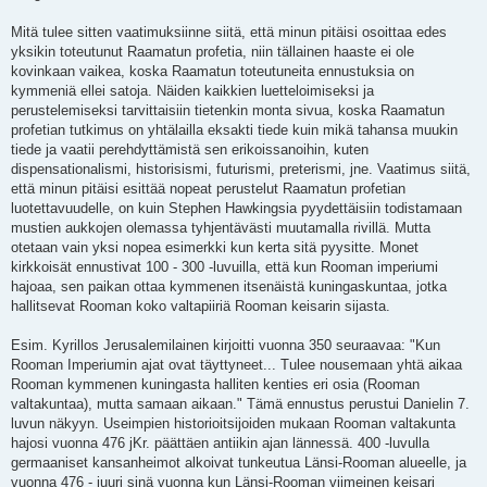
Mitä tulee sitten vaatimuksiinne siitä, että minun pitäisi osoittaa edes
yksikin toteutunut Raamatun profetia, niin tällainen haaste ei ole
kovinkaan vaikea, koska Raamatun toteutuneita ennustuksia on
kymmeniä ellei satoja. Näiden kaikkien luetteloimiseksi ja
perustelemiseksi tarvittaisiin tietenkin monta sivua, koska Raamatun
profetian tutkimus on yhtälailla eksakti tiede kuin mikä tahansa muukin
tiede ja vaatii perehdyttämistä sen erikoissanoihin, kuten
dispensationalismi, historisismi, futurismi, preterismi, jne. Vaatimus siitä,
että minun pitäisi esittää nopeat perustelut Raamatun profetian
luotettavuudelle, on kuin Stephen Hawkingsia pyydettäisiin todistamaan
mustien aukkojen olemassa tyhjentävästi muutamalla rivillä. Mutta
otetaan vain yksi nopea esimerkki kun kerta sitä pyysitte. Monet
kirkkoisät ennustivat 100 - 300 -luvuilla, että kun Rooman imperiumi
hajoaa, sen paikan ottaa kymmenen itsenäistä kuningaskuntaa, jotka
hallitsevat Rooman koko valtapiiriä Rooman keisarin sijasta.
Esim. Kyrillos Jerusalemilainen kirjoitti vuonna 350 seuraavaa: "Kun
Rooman Imperiumin ajat ovat täyttyneet... Tulee nousemaan yhtä aikaa
Rooman kymmenen kuningasta halliten kenties eri osia (Rooman
valtakuntaa), mutta samaan aikaan." Tämä ennustus perustui Danielin 7.
luvun näkyyn. Useimpien historioitsijoiden mukaan Rooman valtakunta
hajosi vuonna 476 jKr. päättäen antiikin ajan lännessä. 400 -luvulla
germaaniset kansanheimot alkoivat tunkeutua Länsi-Rooman alueelle, ja
vuonna 476 - juuri sinä vuonna kun Länsi-Rooman viimeinen keisari