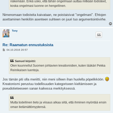
näkemään. Enkä usko, että tähän ongelmaan auttaa mitkään todisteet,
koska ongelmasi luonne on hengellinen.
Nimenomaan todisteita kaivataan, ne poistaisivat "ongelmani". Ehtojen
asettaminen henkilön asenteen suhteen on juuri tuo argumentointivirhe.
Tony
Re: Raamatun ennustuksista
V
04.10.2016 20:57
i
e
s
Samuel kirjoitti:
t
i
Olen kuunnellut Suomen johtavien kreationistien, kuten lääkäri Pekka
Reinikaisen luentoja.
Jos tämän piti olla meriitti, niin meni silleen ihan huolella pöpelikköön.
Kreatonismi perustuu todellisuuden kategoriseen kieltämiseen ja
pseudotieteeseen sanan kaikessa merkityksessä.
Mutta todellinen tieto ja viisaus alkaa siitä, että ihminen myöntää ensin
oman tietämättömyytensä.