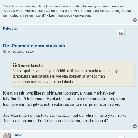
"Jos Seura sanoisi minulle, että tämä kirja on musta vihreän sijaan, minä sanoisin:
'Kappas vaan, voisin vaikka vannoa, että se on vihreä, mutta jos Seura sanoo, että se
on musta, niin se on musta!'" - Bart Thompson - piirivalvoja
Polyester
Re: Raamatun ennustuksista
V
04.10.2016 21:14
i
e
s
Samuel kirjoitti:
t
i
Jopa lapsikin voi sen ymmärtää, että elämän monimuotoisuus ja
tarkoituksenmukaisuus ei voi olla sokean ja järjettömän
sattumanvaraisen evoluution tulosta.
Kreationistit tyypillisesti ohittavat luonnonvalinnan merkityksen
käytännössä kokonaan. Evoluutio kun ei ole sokeaa sattumaa, vaan
luonnonvalinnan jatkuvasti seulomaa sattumaa, ja siinä on iso ero.
Jos Raamatun ennustuksista halutaan puhua, olisi minulla yksi: miksi
Jeesus ei palannut kuulijoidensa elinaikana, vaikka lupasi?
Tony