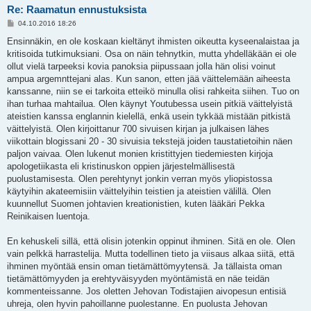
Re: Raamatun ennustuksista
V
04.10.2016 18:26
i
e
Ensinnäkin, en ole koskaan kieltänyt ihmisten oikeutta kyseenalaistaa ja
s
kritisoida tutkimuksiani. Osa on näin tehnytkin, mutta yhdelläkään ei ole
t
i
ollut vielä tarpeeksi kovia panoksia piipussaan jolla hän olisi voinut
ampua argemnttejani alas. Kun sanon, etten jää väittelemään aiheesta
kanssanne, niin se ei tarkoita etteikö minulla olisi rahkeita siihen. Tuo on
ihan turhaa mahtailua. Olen käynyt Youtubessa usein pitkiä väittelyistä
ateistien kanssa englannin kielellä, enkä usein tykkää mistään pitkistä
väittelyistä. Olen kirjoittanur 700 sivuisen kirjan ja julkaisen lähes
viikottain blogissani 20 - 30 sivuisia tekstejä joiden taustatietoihin näen
paljon vaivaa. Olen lukenut monien kristittyjen tiedemiesten kirjoja
apologetiikasta eli kristinuskon oppien järjestelmällisestä
puolustamisesta. Olen perehtynyt jonkin verran myös yliopistossa
käytyihin akateemisiin väittelyihin teistien ja ateistien välillä. Olen
kuunnellut Suomen johtavien kreationistien, kuten lääkäri Pekka
Reinikaisen luentoja.
En kehuskeli sillä, että olisin jotenkin oppinut ihminen. Sitä en ole. Olen
vain pelkkä harrastelija. Mutta todellinen tieto ja viisaus alkaa siitä, että
ihminen myöntää ensin oman tietämättömyytensä. Ja tällaista oman
tietämättömyyden ja erehtyväisyyden myöntämistä en näe teidän
kommenteissanne. Jos oletten Jehovan Todistajien aivopesun entisiä
uhreja, olen hyvin pahoillanne puolestanne. En puolusta Jehovan