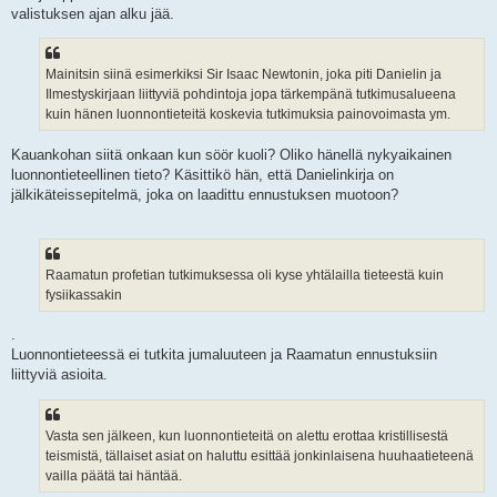
valistuksen ajan alku jää.
Mainitsin siinä esimerkiksi Sir Isaac Newtonin, joka piti Danielin ja
Ilmestyskirjaan liittyviä pohdintoja jopa tärkempänä tutkimusalueena
kuin hänen luonnontieteitä koskevia tutkimuksia painovoimasta ym.
Kauankohan siitä onkaan kun söör kuoli? Oliko hänellä nykyaikainen
luonnontieteellinen tieto? Käsittikö hän, että Danielinkirja on
jälkikäteissepitelmä, joka on laadittu ennustuksen muotoon?
Raamatun profetian tutkimuksessa oli kyse yhtälailla tieteestä kuin
fysiikassakin
.
Luonnontieteessä ei tutkita jumaluuteen ja Raamatun ennustuksiin
liittyviä asioita.
Vasta sen jälkeen, kun luonnontieteitä on alettu erottaa kristillisestä
teismistä, tällaiset asiat on haluttu esittää jonkinlaisena huuhaatieteenä
vailla päätä tai häntää.