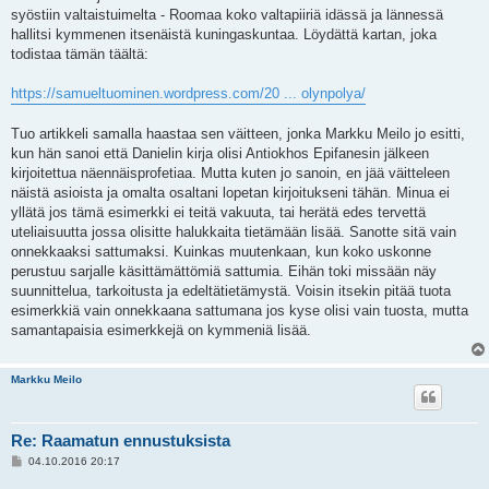
syöstiin valtaistuimelta - Roomaa koko valtapiiriä idässä ja lännessä
hallitsi kymmenen itsenäistä kuningaskuntaa. Löydättä kartan, joka
todistaa tämän täältä:
https://samueltuominen.wordpress.com/20 ... olynpolya/
Tuo artikkeli samalla haastaa sen väitteen, jonka Markku Meilo jo esitti,
kun hän sanoi että Danielin kirja olisi Antiokhos Epifanesin jälkeen
kirjoitettua näennäisprofetiaa. Mutta kuten jo sanoin, en jää väitteleen
näistä asioista ja omalta osaltani lopetan kirjoitukseni tähän. Minua ei
yllätä jos tämä esimerkki ei teitä vakuuta, tai herätä edes tervettä
uteliaisuutta jossa olisitte halukkaita tietämään lisää. Sanotte sitä vain
onnekkaaksi sattumaksi. Kuinkas muutenkaan, kun koko uskonne
perustuu sarjalle käsittämättömiä sattumia. Eihän toki missään näy
suunnittelua, tarkoitusta ja edeltätietämystä. Voisin itsekin pitää tuota
esimerkkiä vain onnekkaana sattumana jos kyse olisi vain tuosta, mutta
samantapaisia esimerkkejä on kymmeniä lisää.
Markku Meilo
Re: Raamatun ennustuksista
V
04.10.2016 20:17
i
e