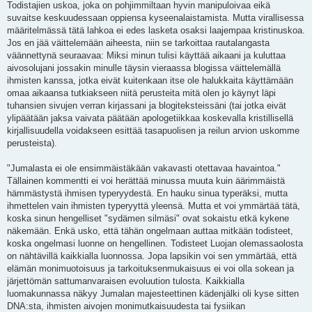
Todistajien uskoa, joka on pohjimmiltaan hyvin manipuloivaa eikä
suvaitse keskuudessaan oppiensa kyseenalaistamista. Mutta virallisessa
määritelmässä tätä lahkoa ei edes lasketa osaksi laajempaa kristinuskoa.
Jos en jää väittelemään aiheesta, niin se tarkoittaa rautalangasta
väännettynä seuraavaa: Miksi minun tulisi käyttää aikaani ja kuluttaa
aivosolujani jossakin minulle täysin vieraassa blogissa väittelemällä
ihmisten kanssa, jotka eivät kuitenkaan itse ole halukkaita käyttämään
omaa aikaansa tutkiakseen niitä perusteita mitä olen jo käynyt läpi
tuhansien sivujen verran kirjassani ja blogiteksteissäni (tai jotka eivät
ylipäätään jaksa vaivata päätään apologetiikkaa koskevalla kristillisellä
kirjallisuudella voidakseen esittää tasapuolisen ja reilun arvion uskomme
perusteista).
"Jumalasta ei ole ensimmäistäkään vakavasti otettavaa havaintoa."
Tällainen kommentti ei voi herättää minussa muuta kuin äärimmäistä
hämmästystä ihmisen typeryydestä. En hauku sinua typeräksi, mutta
ihmettelen vain ihmisten typeryyttä yleensä. Mutta et voi ymmärtää tätä,
koska sinun hengelliset "sydämen silmäsi" ovat sokaistu etkä kykene
näkemään. Enkä usko, että tähän ongelmaan auttaa mitkään todisteet,
koska ongelmasi luonne on hengellinen. Todisteet Luojan olemassaolosta
on nähtävillä kaikkialla luonnossa. Jopa lapsikin voi sen ymmärtää, että
elämän monimuotoisuus ja tarkoituksenmukaisuus ei voi olla sokean ja
järjettömän sattumanvaraisen evoluution tulosta. Kaikkialla
luomakunnassa näkyy Jumalan majesteettinen kädenjälki oli kyse sitten
DNA:sta, ihmisten aivojen monimutkaisuudesta tai fysiikan