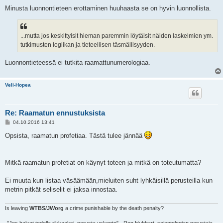
Minusta luonnontieteen erottaminen huuhaasta se on hyvin luonnollista.
...mutta jos keskittyisit hieman paremmin löytäisit näiden laskelmien ym.
tutkimusten logiikan ja tieteellisen täsmällisyyden.
Luonnontieteessä ei tutkita raamattunumerologiaa.
Veli-Hopea
Re: Raamatun ennustuksista
V
04.10.2016 13:41
i
e
Opsista, raamatun profetiaa. Tästä tulee jännää
s
t
i
Mitkä raamatun profetiat on käynyt toteen ja mitkä on toteutumatta?
Ei muuta kun listaa väsäämään,mieluiten suht lyhkäisillä perusteilla kun
metrin pitkät seliselit ei jaksa innostaa.
Is leaving
WTBS/JWorg
a crime punishable by the death penalty?