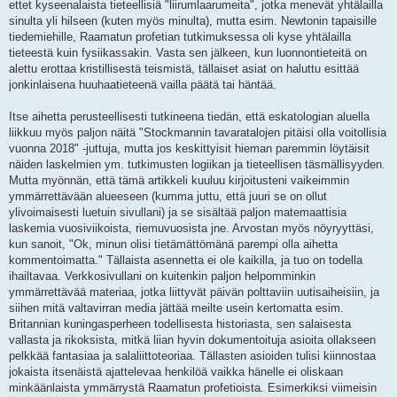
ettet kyseenalaista tieteellisiä "liirumlaarumeita", jotka menevät yhtälailla
sinulta yli hilseen (kuten myös minulta), mutta esim. Newtonin tapaisille
tiedemiehille, Raamatun profetian tutkimuksessa oli kyse yhtälailla
tieteestä kuin fysiikassakin. Vasta sen jälkeen, kun luonnontieteitä on
alettu erottaa kristillisestä teismistä, tällaiset asiat on haluttu esittää
jonkinlaisena huuhaatieteenä vailla päätä tai häntää.
Itse aihetta perusteellisesti tutkineena tiedän, että eskatologian aluella
liikkuu myös paljon näitä "Stockmannin tavaratalojen pitäisi olla voitollisia
vuonna 2018" -juttuja, mutta jos keskittyisit hieman paremmin löytäisit
näiden laskelmien ym. tutkimusten logiikan ja tieteellisen täsmällisyyden.
Mutta myönnän, että tämä artikkeli kuuluu kirjoitusteni vaikeimmin
ymmärrettävään alueeseen (kumma juttu, että juuri se on ollut
ylivoimaisesti luetuin sivullani) ja se sisältää paljon matemaattisia
laskemia vuosiviikoista, riemuvuosista jne. Arvostan myös nöyryyttäsi,
kun sanoit, "Ok, minun olisi tietämättömänä parempi olla aihetta
kommentoimatta." Tällaista asennetta ei ole kaikilla, ja tuo on todella
ihailtavaa. Verkkosivullani on kuitenkin paljon helpomminkin
ymmärrettävää materiaa, jotka liittyvät päivän polttaviin uutisaiheisiin, ja
siihen mitä valtavirran media jättää meilte usein kertomatta esim.
Britannian kuningasperheen todellisesta historiasta, sen salaisesta
vallasta ja rikoksista, mitkä liian hyvin dokumentoituja asioita ollakseen
pelkkää fantasiaa ja salaliittoteoriaa. Tällasten asioiden tulisi kiinnostaa
jokaista itsenäistä ajattelevaa henkilöä vaikka hänelle ei oliskaan
minkäänlaista ymmärrystä Raamatun profetioista. Esimerkiksi viimeisin