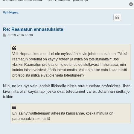
Veli-Hopea
Re: Raamatun ennustuksista
V
05.10.2016 00:30
i
e
s
t
i
Veli-Hopean kommentti ei ole myöskään kovin johdonmukainen: "Mitkä
raamatun profetiat on käynyt toteen ja mitkä on toteutumatta?" Jos
yksikin Raamatun profetia on toteutunut todistettavasti historiassa, niin
kuinka toiset voisivat jäädä toteutumatta. Vai tarkoititko vain listaa niistä
profetioista mitkä eivät ole vielä toteutuneet?
Niin, no jos nyt vain lähtisit liikkeelle niistä toteutuneista profetioista. Ihan
kiva niitä olisi käydä läpi josko ovat toteutuneet vai ei. Jotainhan sieltä jo
tulikin.
En jää nyt väittelemään aiheesta kanssanne, koska minulla on
parempaakin tekemistä.