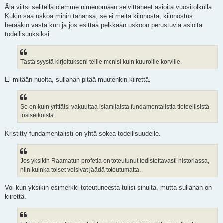
Älä viitsi selitellä olemme nimenomaan selvittäneet asioita vuositolkulla.
Kukin saa uskoa mihin tahansa, se ei meitä kiinnosta, kiinnostus
herääkin vasta kun ja jos esittää pelkkään uskoon perustuvia asioita
todellisuuksiksi.
Tästä syystä kirjoitukseni teille menisi kuin kuuroille korville.
Ei mitään huolta, sullahan pitää muutenkin kiirettä.
Se on kuin yrittäisi vakuuttaa islamilaista fundamentalistia tieteellisistä
tosiseikoista.
Kristitty fundamentalisti on yhtä sokea todellisuudelle.
Jos yksikin Raamatun profetia on toteutunut todistettavasti historiassa,
niin kuinka toiset voisivat jäädä toteutumatta.
Voi kun yksikin esimerkki toteutuneesta tulisi sinulta, mutta sullahan on
kiirettä.