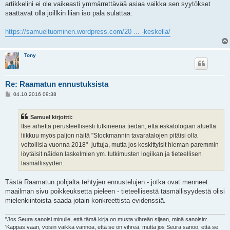
artikkelini ei ole vaikeasti ymmärrettävää asiaa vaikka sen syytökset
saattavat olla joillkin liian iso pala sulattaa:
https://samueltuominen.wordpress.com/20 ... -keskella/
Tony
Re: Raamatun ennustuksista
V
04.10.2016 09:38
i
e
s
Samuel kirjoitti:
t
i
Itse aihetta perusteellisesti tutkineena tiedän, että eskatologian aluella
liikkuu myös paljon näitä "Stockmannin tavaratalojen pitäisi olla
voitollisia vuonna 2018" -juttuja, mutta jos keskittyisit hieman paremmin
löytäisit näiden laskelmien ym. tutkimusten logiikan ja tieteellisen
täsmällisyyden.
Tästä Raamatun pohjalta tehtyjen ennustelujen - jotka ovat menneet
maailman sivu poikkeuksetta pieleen - tieteellisestä täsmällisyydestä olisi
mielenkiintoista saada jotain konkreettista evidenssiä.
"Jos Seura sanoisi minulle, että tämä kirja on musta vihreän sijaan, minä sanoisin:
'Kappas vaan, voisin vaikka vannoa, että se on vihreä, mutta jos Seura sanoo, että se