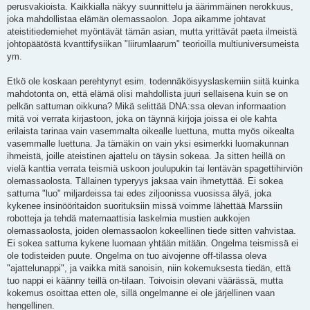
perusvakioista. Kaikkialla näkyy suunnittelu ja äärimmäinen nerokkuus,
joka mahdollistaa elämän olemassaolon. Jopa aikamme johtavat
ateistitiedemiehet myöntävät tämän asian, mutta yrittävät paeta ilmeistä
johtopäätöstä kvanttifysiikan "liirumlaarum" teorioilla multiuniversumeista
ym.
Etkö ole koskaan perehtynyt esim. todennäköisyyslaskemiin siitä kuinka
mahdotonta on, että elämä olisi mahdollista juuri sellaisena kuin se on
pelkän sattuman oikkuna? Mikä selittää DNA:ssa olevan informaation
mitä voi verrata kirjastoon, joka on täynnä kirjoja joissa ei ole kahta
erilaista tarinaa vain vasemmalta oikealle luettuna, mutta myös oikealta
vasemmalle luettuna. Ja tämäkin on vain yksi esimerkki luomakunnan
ihmeistä, joille ateistinen ajattelu on täysin sokeaa. Ja sitten heillä on
vielä kanttia verrata teismiä uskoon joulupukin tai lentävän spagettihirviön
olemassaolosta. Tällainen typeryys jaksaa vain ihmetyttää. Ei sokea
sattuma "luo" miljardeissa tai edes ziljoonissa vuosissa älyä, joka
kykenee insinööritaidon suorituksiin missä voimme lähettää Marssiin
robotteja ja tehdä matemaattisia laskelmia mustien aukkojen
olemassaolosta, joiden olemassaolon kokeellinen tiede sitten vahvistaa.
Ei sokea sattuma kykene luomaan yhtään mitään. Ongelma teismissä ei
ole todisteiden puute. Ongelma on tuo aivojenne off-tilassa oleva
"ajattelunappi", ja vaikka mitä sanoisin, niin kokemuksesta tiedän, että
tuo nappi ei käänny teillä on-tilaan. Toivoisin olevani väärässä, mutta
kokemus osoittaa etten ole, sillä ongelmanne ei ole järjellinen vaan
hengellinen.