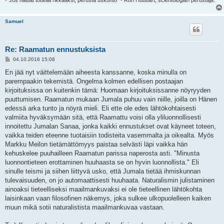
-"Jos haluat todella rikkaaksi, perusta uskonto" - Ron Hubbart, scientologian perustaja.
Samuel
Re: Raamatun ennustuksista
V
04.10.2016 15:08
i
e
En jää nyt väittelemään aiheesta kanssanne, koska minulla on
s
parempaakin tekemistä. Ongelma kolmen edellisen postaajan
t
i
kirjoituksissa on kuitenkin tämä: Huomaan kirjoituksissanne nöyryyden
puuttumisen. Raamatun mukaan Jumala puhuu vain niille, joilla on Hänen
edessä arka tunto ja nöyrä mieli. Eli ette ole edes lähtökohtaisesti
valmiita hyväksymään sitä, että Raamattu voisi olla yliluonnollisesti
innoitettu Jumalan Sanaa, jonka kaikki ennustukset ovat käyneet toteen,
vaikka teiden eteenne tuotaisiin todisteita vasemmalta ja oikealta. Myös
Markku Meilon tietämättömyys paistaa selvästi läpi vaikka hän
kehuskelee puuhailleen Raamatun parissa naperosta asti. "Minusta
luonnontieteen erottaminen huuhaasta se on hyvin luonnollista." Eli
sinulle teismi ja siihen liittyvä usko, että Jumala tietää ihmiskunnan
tulevaisuuden, on jo automaattisesti huuhaata. Naturalismin julistaminen
ainoaksi tieteelliseksi maailmankuvaksi ei ole tieteellinen lähtökohta
laisinkaan vaan filosofinen näkemys, joka sulkee ulkopuolelleen kaiken
muun mikä sotii naturalistista maailmankuvaa vastaan.