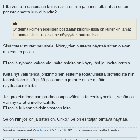
Että voi tulla sanomaan kuinka asia on niin ja näin mutta jättää sitten
perustelematta kun ei huvita?
Ongelma kolmen edellisen postaajan kirjoituksissa on kuitenkin tämä:
Huomaan kirjoituksissanne nöyryyden puuttumisen
Sinä toteat muttet perustele. Nöyryyden puutetta näyttää sitten olevan
molemmin puolin.
Ei täällä tyhmää väkeä ole, näitä asioita on käyty läpi jo useita kertoja.
Koita nyt vain tehdä jonkinmoinen esitelmä toteutuneista profetioista niin
tarkistellaan mikä pitää paikkaansa ja mille ei ole mitään
näyttöä/perusteita.
Jos profetia todetaan paikkaansapitäväksi ja toteenkäyneeksi, sehän on
vain hyvä juttu meille kaikille.
Ei täällä kukaan väkisin vastaan laita.
Se on niin jos on ja sitten on. Onko? Se on esittäjän tehtävä näyttää.
Viimeksi muokannut
Veli-Hopea
, 05.10.2016 02:38. Yhteensä muokattu 1 kertaa.