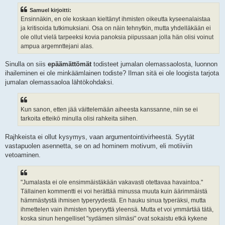
s
Samuel kirjoitti:
t
i
Ensinnäkin, en ole koskaan kieltänyt ihmisten oikeutta kyseenalaistaa
ja kritisoida tutkimuksiani. Osa on näin tehnytkin, mutta yhdelläkään ei
ole ollut vielä tarpeeksi kovia panoksia piipussaan jolla hän olisi voinut
ampua argemnttejani alas.
Sinulla on siis
epäämättömät
todisteet jumalan olemassaolosta, luonnon
ihaileminen ei ole minkäämlainen todiste? Ilman sitä ei ole loogista tarjota
jumalan olemassaoloa lähtökohdaksi.
Kun sanon, etten jää väittelemään aiheesta kanssanne, niin se ei
tarkoita etteikö minulla olisi rahkeita siihen.
Rajhkeista ei ollut kysymys, vaan argumentointivirheestä. Syytät
vastapuolen asennetta, se on ad hominem motivum, eli motiiviin
vetoaminen.
"Jumalasta ei ole ensimmäistäkään vakavasti otettavaa havaintoa."
Tällainen kommentti ei voi herättää minussa muuta kuin äärimmäistä
hämmästystä ihmisen typeryydestä. En hauku sinua typeräksi, mutta
ihmettelen vain ihmisten typeryyttä yleensä. Mutta et voi ymmärtää tätä,
koska sinun hengelliset "sydämen silmäsi" ovat sokaistu etkä kykene