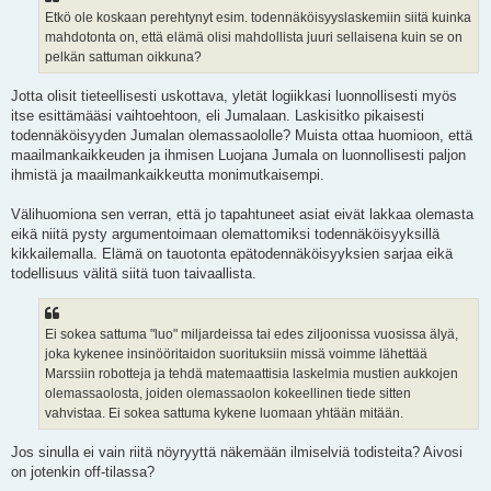
Etkö ole koskaan perehtynyt esim. todennäköisyyslaskemiin siitä kuinka
mahdotonta on, että elämä olisi mahdollista juuri sellaisena kuin se on
pelkän sattuman oikkuna?
Jotta olisit tieteellisesti uskottava, yletät logiikkasi luonnollisesti myös
itse esittämääsi vaihtoehtoon, eli Jumalaan. Laskisitko pikaisesti
todennäköisyyden Jumalan olemassaololle? Muista ottaa huomioon, että
maailmankaikkeuden ja ihmisen Luojana Jumala on luonnollisesti paljon
ihmistä ja maailmankaikkeutta monimutkaisempi.
Välihuomiona sen verran, että jo tapahtuneet asiat eivät lakkaa olemasta
eikä niitä pysty argumentoimaan olemattomiksi todennäköisyyksillä
kikkailemalla. Elämä on tauotonta epätodennäköisyyksien sarjaa eikä
todellisuus välitä siitä tuon taivaallista.
Ei sokea sattuma "luo" miljardeissa tai edes ziljoonissa vuosissa älyä,
joka kykenee insinööritaidon suorituksiin missä voimme lähettää
Marssiin robotteja ja tehdä matemaattisia laskelmia mustien aukkojen
olemassaolosta, joiden olemassaolon kokeellinen tiede sitten
vahvistaa. Ei sokea sattuma kykene luomaan yhtään mitään.
Jos sinulla ei vain riitä nöyryyttä näkemään ilmiselviä todisteita? Aivosi
on jotenkin off-tilassa?