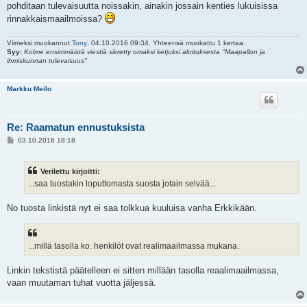
pohditaan tulevaisuutta noissakin, ainakin jossain kenties lukuisissa
rinnakkaismaailmoissa?
Viimeksi muokannut
Tony
, 04.10.2016 09:34. Yhteensä muokattu 1 kertaa.
Syy:
Kolme ensimmäistä viestiä siirretty omaksi ketjuksi aloituksesta "Maapallon ja
ihmiskunnan tulevaisuus"
Markku Meilo
Re: Raamatun ennustuksista
V
03.10.2016 18:18
i
e
s
Verilettu kirjoitti:
t
i
...saa tuostakin loputtomasta suosta jotain selvää...
No tuosta linkistä nyt ei saa tolkkua kuuluisa vanha Erkkikään.
...millä tasolla ko. henkilöt ovat realimaailmassa mukana.
Linkin tekstistä päätelleen ei sitten millään tasolla reaalimaailmassa,
vaan muutaman tuhat vuotta jäljessä.