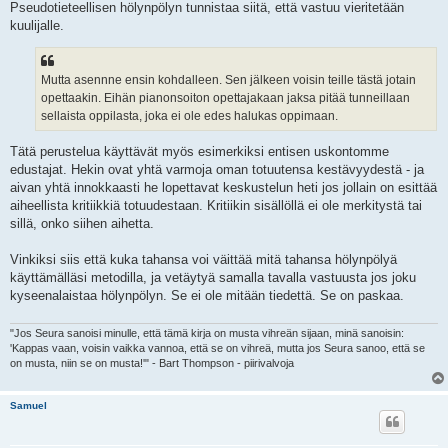
Pseudotieteellisen hölynpölyn tunnistaa siitä, että vastuu vieritetään
kuulijalle.
Mutta asennne ensin kohdalleen. Sen jälkeen voisin teille tästä jotain
opettaakin. Eihän pianonsoiton opettajakaan jaksa pitää tunneillaan
sellaista oppilasta, joka ei ole edes halukas oppimaan.
Tätä perustelua käyttävät myös esimerkiksi entisen uskontomme
edustajat. Hekin ovat yhtä varmoja oman totuutensa kestävyydestä - ja
aivan yhtä innokkaasti he lopettavat keskustelun heti jos jollain on esittää
aiheellista kritiikkiä totuudestaan. Kritiikin sisällöllä ei ole merkitystä tai
sillä, onko siihen aihetta.
Vinkiksi siis että kuka tahansa voi väittää mitä tahansa hölynpölyä
käyttämälläsi metodilla, ja vetäytyä samalla tavalla vastuusta jos joku
kyseenalaistaa hölynpölyn. Se ei ole mitään tiedettä. Se on paskaa.
"Jos Seura sanoisi minulle, että tämä kirja on musta vihreän sijaan, minä sanoisin:
'Kappas vaan, voisin vaikka vannoa, että se on vihreä, mutta jos Seura sanoo, että se
on musta, niin se on musta!'" - Bart Thompson - piirivalvoja
Samuel