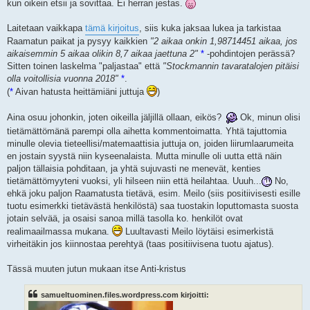
kun oikein etsii ja sovittaa. Ei herran jestas.
Laitetaan vaikkapa
tämä kirjoitus
, siis kuka jaksaa lukea ja tarkistaa
Raamatun paikat ja pysyy kaikkien
"2 aikaa onkin 1,98714451 aikaa, jos
aikaisemmin 5 aikaa olikin 8,7 aikaa jaettuna 2"
*
-pohdintojen perässä?
Sitten toinen laskelma "paljastaa" että
"Stockmannin tavaratalojen pitäisi
olla voitollisia vuonna 2018"
*
.
(
*
Aivan hatusta heittämiäni juttuja
)
Aina osuu johonkin, joten oikeilla jäljillä ollaan, eikös?
Ok, minun olisi
tietämättömänä parempi olla aihetta kommentoimatta. Yhtä tajuttomia
minulle olevia tieteellisi/matemaattisia juttuja on, joiden liirumlaarumeita
en jostain syystä niin kyseenalaista. Mutta minulle oli uutta että näin
paljon tällaisia pohditaan, ja yhtä sujuvasti ne menevät, kenties
tietämättömyyteni vuoksi, yli hilseen niin että heilahtaa. Uuuh...
No,
ehkä joku paljon Raamatusta tietävä, esim. Meilo (siis positiivisesti esille
tuotu esimerkki tietävästä henkilöstä) saa tuostakin loputtomasta suosta
jotain selvää, ja osaisi sanoa millä tasolla ko. henkilöt ovat
realimaailmassa mukana.
Luultavasti Meilo löytäisi esimerkistä
virheitäkin jos kiinnostaa perehtyä (taas positiivisena tuotu ajatus).
Tässä muuten jutun mukaan itse Anti-kristus
samueltuominen.files.wordpress.com kirjoitti: