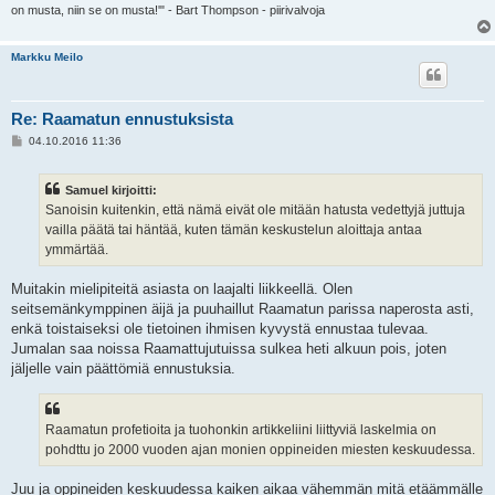
on musta, niin se on musta!'" - Bart Thompson - piirivalvoja
Markku Meilo
Re: Raamatun ennustuksista
V
04.10.2016 11:36
i
e
s
Samuel kirjoitti:
t
i
Sanoisin kuitenkin, että nämä eivät ole mitään hatusta vedettyjä juttuja
vailla päätä tai häntää, kuten tämän keskustelun aloittaja antaa
ymmärtää.
Muitakin mielipiteitä asiasta on laajalti liikkeellä. Olen
seitsemänkymppinen äijä ja puuhaillut Raamatun parissa naperosta asti,
enkä toistaiseksi ole tietoinen ihmisen kyvystä ennustaa tulevaa.
Jumalan saa noissa Raamattujutuissa sulkea heti alkuun pois, joten
jäljelle vain päättömiä ennustuksia.
Raamatun profetioita ja tuohonkin artikkeliini liittyviä laskelmia on
pohdttu jo 2000 vuoden ajan monien oppineiden miesten keskuudessa.
Juu ja oppineiden keskuudessa kaiken aikaa vähemmän mitä etäämmälle