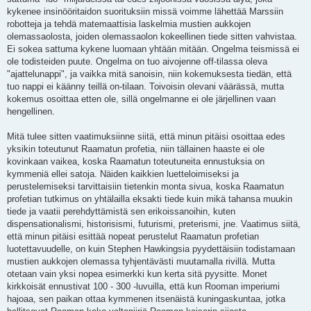
kykenee insinööritaidon suorituksiin missä voimme lähettää Marssiin
robotteja ja tehdä matemaattisia laskelmia mustien aukkojen
olemassaolosta, joiden olemassaolon kokeellinen tiede sitten vahvistaa.
Ei sokea sattuma kykene luomaan yhtään mitään. Ongelma teismissä ei
ole todisteiden puute. Ongelma on tuo aivojenne off-tilassa oleva
"ajattelunappi", ja vaikka mitä sanoisin, niin kokemuksesta tiedän, että
tuo nappi ei käänny teillä on-tilaan. Toivoisin olevani väärässä, mutta
kokemus osoittaa etten ole, sillä ongelmanne ei ole järjellinen vaan
hengellinen.
Mitä tulee sitten vaatimuksiinne siitä, että minun pitäisi osoittaa edes
yksikin toteutunut Raamatun profetia, niin tällainen haaste ei ole
kovinkaan vaikea, koska Raamatun toteutuneita ennustuksia on
kymmeniä ellei satoja. Näiden kaikkien luetteloimiseksi ja
perustelemiseksi tarvittaisiin tietenkin monta sivua, koska Raamatun
profetian tutkimus on yhtälailla eksakti tiede kuin mikä tahansa muukin
tiede ja vaatii perehdyttämistä sen erikoissanoihin, kuten
dispensationalismi, historisismi, futurismi, preterismi, jne. Vaatimus siitä,
että minun pitäisi esittää nopeat perustelut Raamatun profetian
luotettavuudelle, on kuin Stephen Hawkingsia pyydettäisiin todistamaan
mustien aukkojen olemassa tyhjentävästi muutamalla rivillä. Mutta
otetaan vain yksi nopea esimerkki kun kerta sitä pyysitte. Monet
kirkkoisät ennustivat 100 - 300 -luvuilla, että kun Rooman imperiumi
hajoaa, sen paikan ottaa kymmenen itsenäistä kuningaskuntaa, jotka