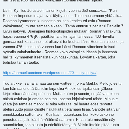
hallitsevat Rooman koko valtapiiriä Rooman keisarin sijasta.
Esim. Kyrillos Jerusalemilainen kirjoitti vuonna 350 seuraavaa: "Kun
Rooman Imperiumin ajat ovat täyttyneet... Tulee nousemaan yhtä aikaa
Rooman kymmenen kuningasta halliten kenties eri osia (Rooman
valtakuntaa), mutta samaan aikaan." Tämä ennustus perustui Danielin 7.
luvun näkyyn. Useimpien historioitsijoiden mukaan Rooman valtakunta
hajosi vuonna 476 jKr. päättäen antiikin ajan lännessä. 400 -luvulla
germaaniset kansanheimot alkoivat tunkeutua Länsi-Rooman alueelle, ja
vuonna 476 - juuri sinä vuonna kun Länsi-Rooman viimeinen keisari
syöstiin valtaistuimelta - Roomaa koko valtapiiriä idässä ja lännessä
hallitsi kymmenen itsenäistä kuningaskuntaa. Löydättä kartan, joka
todistaa tämän täältä:
https://samueltuominen.wordpress.com/20 ... olynpolya/
Tuo artikkeli samalla haastaa sen väitteen, jonka Markku Meilo jo esitti,
kun hän sanoi että Danielin kirja olisi Antiokhos Epifanesin jälkeen
kirjoitettua näennäisprofetiaa. Mutta kuten jo sanoin, en jää väitteleen
näistä asioista ja omalta osaltani lopetan kirjoitukseni tähän. Minua ei
yllätä jos tämä esimerkki ei teitä vakuuta, tai herätä edes tervettä
uteliaisuutta jossa olisitte halukkaita tietämään lisää. Sanotte sitä vain
onnekkaaksi sattumaksi. Kuinkas muutenkaan, kun koko uskonne
perustuu sarjalle käsittämättömiä sattumia. Eihän toki missään näy
suunnittelua, tarkoitusta ja edeltätietämystä. Voisin itsekin pitää tuota