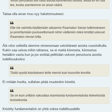
Voisin perustella itse näitä asioita kymmenillä sivuilla. Mutta en en sitä
tee, koska asenteenne on aivan väärä.
Taitaa olla aivan muu syy haluttomuuteesi.
Ette ole valmiita käyttämään aikaanne Raamatun Sanan tutkimukseen
ja perehtymään puolueettomasti niihin väitteisiin miksi kristityt uskovat
Raamatun olevan totta.
Älä viitsi selitellä olemme nimenomaan selvittäneet asioita vuositolkulla.
Kukin saa uskoa mihin tahansa, se ei meitä kiinnosta, kiinnostus
herääkin vasta kun ja jos esittää pelkkään uskoon perustuvia asioita
todellisuuksiksi.
Tästä syystä kirjoitukseni teille menisi kuin kuuroille korville.
Ei mitään huolta, sullahan pitää muutenkin kiirettä.
Se on kuin yrittäisi vakuuttaa islamilaista fundamentalistia tieteellisistä
tosiseikoista.
Kristitty fundamentalisti on yhtä sokea todellisuudelle.