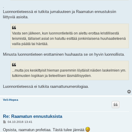
.
Luonnontieteessä ei tutkita jumaluuteen ja Raamatun ennustuksiin
liittyviä asioita.
Vasta sen jälkeen, kun luonnontieteitä on alettu erottaa kristillisestä
teismistä, tällaiset asiat on haluttu esittää jonkinlaisena huuhaatieteenä
vailla päätä tai häntää.
Minusta luonnontieteen erottaminen huuhaasta se on hyvin luonnollista.
...mutta jos keskittyisit hieman paremmin löytäisit näiden laskelmien ym.
tutkimusten logiikan ja tieteellisen täsmällisyyden.
Luonnontieteessä ei tutkita raamattunumerologiaa.
Veli-Hopea
Re: Raamatun ennustuksista
V
04.10.2016 13:41
i
e
Opsista, raamatun profetiaa. Tästä tulee jännää