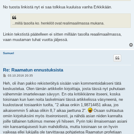
No tuosta linkistä nyt ei saa tolkkua kuuluisa vanha Erkkikään.
...millä tasolla ko. henkilöt ovat realimaailmassa mukana.
Linkin tekstistä päätelleen ei sitten millään tasolla reaalimaailmassa,
vaan muutaman tuhat vuotta jäljessä.
Samuel
Re: Raamatun ennustuksista
V
03.10.2016 20:35
i
e
Heh, oli ihan pakko rekisteröityä sisään vain kommentoidakseni tätä
s
keskustelua. Olen tämän artikkelin kirjoittaja, josta tässä nyt puhutaan
t
i
vähemmän imartelevaan sävyyn. En ota kritiikkiänne itseeni, koska
toisinaan kun luen noita laskelmiani tässä artikkelissa väsyneenä, ne
kuulostavat tosiaankin tuolta, "2 aikaa onkin 1,98714451 aikaa, jos
aikaisemmin 5 aikaa olikin 8,7 aikaa jaettuna 2".
Osaan suhtautua
omiin kirjoituksiini myös itseironisesti, ja nähdä asian niiden kannalta
joille tällainen tutkimus menee yli hilseen. Pyrin toki ilmaisemaan asiani
niin kansantajuisesti kuin mahdollista, mutta toisinaan se on hyvin
vaikeaa ellei lukijalla ole tarvittavaa pohjatietoa Raamatun profetiaan