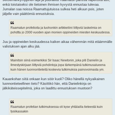
enkä toistaiseksi ole tietoinen ihmisen kyvystä ennustaa tulevaa.
Jumalan saa noissa Raamattujutuissa sulkea heti alkuun pois, joten
jäljelle vain päättömiä ennustuksia.
Raamatun profetioita ja tuohonkin artikkeliini liittyviä laskelmia on
pohdttu jo 2000 vuoden ajan monien oppineiden miesten keskuudessa.
Juu ja oppineiden keskuudessa kaiken aikaa vähemmän mitä etäämmälle
valistuksen ajan alku jää.
Mainitsin siinä esimerkiksi Sir Isaac Newtonin, joka piti Danielin ja
Ilmestyskirjaan liittyviä pohdintoja jopa tärkempänä tutkimusalueena
kuin hänen luonnontieteitä koskevia tutkimuksia painovoimasta ym.
Kauankohan siitä onkaan kun söör kuoli? Oliko hänellä nykyaikainen
luonnontieteellinen tieto? Käsittikö hän, että Danielinkirja on
jälkikäteissepitelmä, joka on laadittu ennustuksen muotoon?
Raamatun profetian tutkimuksessa oli kyse yhtälailla tieteestä kuin
fysiikassakin