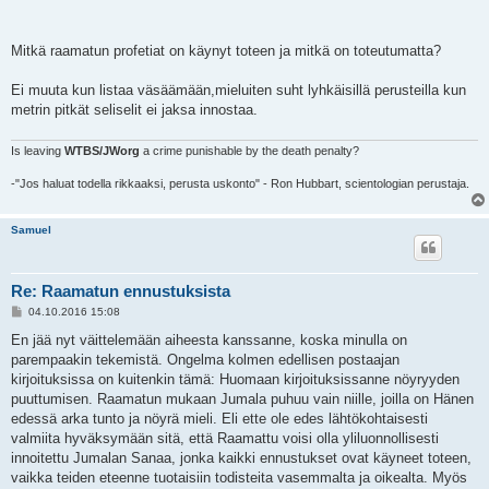
s
t
i
Mitkä raamatun profetiat on käynyt toteen ja mitkä on toteutumatta?
Ei muuta kun listaa väsäämään,mieluiten suht lyhkäisillä perusteilla kun
metrin pitkät seliselit ei jaksa innostaa.
Is leaving
WTBS/JWorg
a crime punishable by the death penalty?
-"Jos haluat todella rikkaaksi, perusta uskonto" - Ron Hubbart, scientologian perustaja.
Samuel
Re: Raamatun ennustuksista
V
04.10.2016 15:08
i
e
En jää nyt väittelemään aiheesta kanssanne, koska minulla on
s
parempaakin tekemistä. Ongelma kolmen edellisen postaajan
t
i
kirjoituksissa on kuitenkin tämä: Huomaan kirjoituksissanne nöyryyden
puuttumisen. Raamatun mukaan Jumala puhuu vain niille, joilla on Hänen
edessä arka tunto ja nöyrä mieli. Eli ette ole edes lähtökohtaisesti
valmiita hyväksymään sitä, että Raamattu voisi olla yliluonnollisesti
innoitettu Jumalan Sanaa, jonka kaikki ennustukset ovat käyneet toteen,
vaikka teiden eteenne tuotaisiin todisteita vasemmalta ja oikealta. Myös