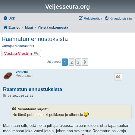
Veljesseura.org
UKK
Rekisteröidy
Kirjaudu sisään
Etusivu
Muut
Yleistä uskonnosta
Raamatun ennustuksista
Valvoja:
Moderaattorit
Vastaa Viestiin
1
2
3
Seuraava
36 viestiä
Verilettu
Moderaattori
Raamatun ennustuksista
V
03.10.2016 11:21
i
e
s
Nukahtanut kirjoitti:
t
i
No tämä pohdinta toki poikkeaa jo aiheesta
Mainitaan silti, että noita juttuja lukiessa tulee mieleen, että tapahtuuhan
maailmassa joka vuosi jotain, johon saa sovitettua Raamatun paikkoja