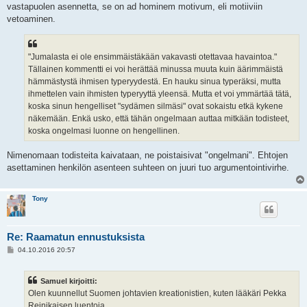
vastapuolen asennetta, se on ad hominem motivum, eli motiiviin
vetoaminen.
"Jumalasta ei ole ensimmäistäkään vakavasti otettavaa havaintoa."
Tällainen kommentti ei voi herättää minussa muuta kuin äärimmäistä
hämmästystä ihmisen typeryydestä. En hauku sinua typeräksi, mutta
ihmettelen vain ihmisten typeryyttä yleensä. Mutta et voi ymmärtää tätä,
koska sinun hengelliset "sydämen silmäsi" ovat sokaistu etkä kykene
näkemään. Enkä usko, että tähän ongelmaan auttaa mitkään todisteet,
koska ongelmasi luonne on hengellinen.
Nimenomaan todisteita kaivataan, ne poistaisivat "ongelmani". Ehtojen
asettaminen henkilön asenteen suhteen on juuri tuo argumentointivirhe.
Tony
Re: Raamatun ennustuksista
V
04.10.2016 20:57
i
e
s
Samuel kirjoitti:
t
i
Olen kuunnellut Suomen johtavien kreationistien, kuten lääkäri Pekka
Reinikaisen luentoja.