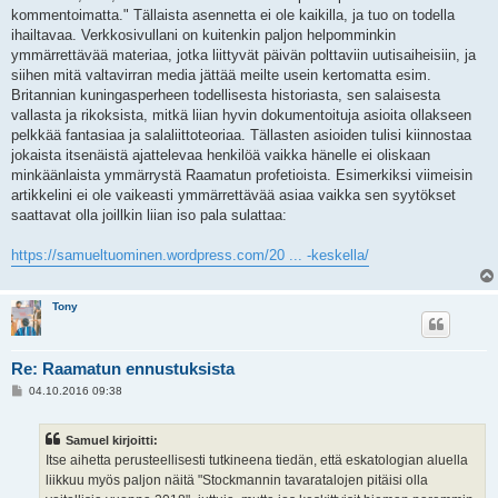
kommentoimatta." Tällaista asennetta ei ole kaikilla, ja tuo on todella
ihailtavaa. Verkkosivullani on kuitenkin paljon helpomminkin
ymmärrettävää materiaa, jotka liittyvät päivän polttaviin uutisaiheisiin, ja
siihen mitä valtavirran media jättää meilte usein kertomatta esim.
Britannian kuningasperheen todellisesta historiasta, sen salaisesta
vallasta ja rikoksista, mitkä liian hyvin dokumentoituja asioita ollakseen
pelkkää fantasiaa ja salaliittoteoriaa. Tällasten asioiden tulisi kiinnostaa
jokaista itsenäistä ajattelevaa henkilöä vaikka hänelle ei oliskaan
minkäänlaista ymmärrystä Raamatun profetioista. Esimerkiksi viimeisin
artikkelini ei ole vaikeasti ymmärrettävää asiaa vaikka sen syytökset
saattavat olla joillkin liian iso pala sulattaa:
https://samueltuominen.wordpress.com/20 ... -keskella/
Tony
Re: Raamatun ennustuksista
V
04.10.2016 09:38
i
e
s
Samuel kirjoitti:
t
i
Itse aihetta perusteellisesti tutkineena tiedän, että eskatologian aluella
liikkuu myös paljon näitä "Stockmannin tavaratalojen pitäisi olla