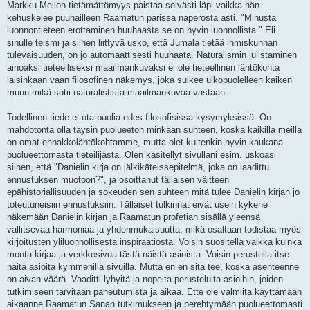
Markku Meilon tietämättömyys paistaa selvästi läpi vaikka hän
kehuskelee puuhailleen Raamatun parissa naperosta asti. "Minusta
luonnontieteen erottaminen huuhaasta se on hyvin luonnollista." Eli
sinulle teismi ja siihen liittyvä usko, että Jumala tietää ihmiskunnan
tulevaisuuden, on jo automaattisesti huuhaata. Naturalismin julistaminen
ainoaksi tieteelliseksi maailmankuvaksi ei ole tieteellinen lähtökohta
laisinkaan vaan filosofinen näkemys, joka sulkee ulkopuolelleen kaiken
muun mikä sotii naturalistista maailmankuvaa vastaan.
Todellinen tiede ei ota puolia edes filosofisissa kysymyksissä. On
mahdotonta olla täysin puolueeton minkään suhteen, koska kaikilla meillä
on omat ennakkolähtökohtamme, mutta olet kuitenkin hyvin kaukana
puolueettomasta tieteilijästä. Olen käsitellyt sivullani esim. uskoasi
siihen, että "Danielin kirja on jälkikäteissepitelmä, joka on laadittu
ennustuksen muotoon?", ja osoittanut tällaisen väitteen
epähistoriallisuuden ja sokeuden sen suhteen mitä tulee Danielin kirjan jo
toteutuneisiin ennustuksiin. Tällaiset tulkinnat eivät usein kykene
näkemään Danielin kirjan ja Raamatun profetian sisällä yleensä
vallitsevaa harmoniaa ja yhdenmukaisuutta, mikä osaltaan todistaa myös
kirjoitusten yliluonnollisesta inspiraatiosta. Voisin suositella vaikka kuinka
monta kirjaa ja verkkosivua tästä näistä asioista. Voisin perustella itse
näitä asioita kymmenillä sivuilla. Mutta en en sitä tee, koska asenteenne
on aivan väärä. Vaaditti lyhyitä ja nopeita perusteluita asioihin, joiden
tutkimiseen tarvitaan paneutumista ja aikaa. Ette ole valmiita käyttämään
aikaanne Raamatun Sanan tutkimukseen ja perehtymään puolueettomasti