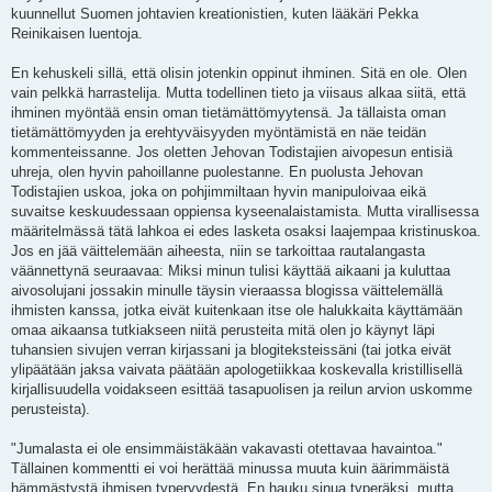
kuunnellut Suomen johtavien kreationistien, kuten lääkäri Pekka
Reinikaisen luentoja.
En kehuskeli sillä, että olisin jotenkin oppinut ihminen. Sitä en ole. Olen
vain pelkkä harrastelija. Mutta todellinen tieto ja viisaus alkaa siitä, että
ihminen myöntää ensin oman tietämättömyytensä. Ja tällaista oman
tietämättömyyden ja erehtyväisyyden myöntämistä en näe teidän
kommenteissanne. Jos oletten Jehovan Todistajien aivopesun entisiä
uhreja, olen hyvin pahoillanne puolestanne. En puolusta Jehovan
Todistajien uskoa, joka on pohjimmiltaan hyvin manipuloivaa eikä
suvaitse keskuudessaan oppiensa kyseenalaistamista. Mutta virallisessa
määritelmässä tätä lahkoa ei edes lasketa osaksi laajempaa kristinuskoa.
Jos en jää väittelemään aiheesta, niin se tarkoittaa rautalangasta
väännettynä seuraavaa: Miksi minun tulisi käyttää aikaani ja kuluttaa
aivosolujani jossakin minulle täysin vieraassa blogissa väittelemällä
ihmisten kanssa, jotka eivät kuitenkaan itse ole halukkaita käyttämään
omaa aikaansa tutkiakseen niitä perusteita mitä olen jo käynyt läpi
tuhansien sivujen verran kirjassani ja blogiteksteissäni (tai jotka eivät
ylipäätään jaksa vaivata päätään apologetiikkaa koskevalla kristillisellä
kirjallisuudella voidakseen esittää tasapuolisen ja reilun arvion uskomme
perusteista).
"Jumalasta ei ole ensimmäistäkään vakavasti otettavaa havaintoa."
Tällainen kommentti ei voi herättää minussa muuta kuin äärimmäistä
hämmästystä ihmisen typeryydestä. En hauku sinua typeräksi, mutta