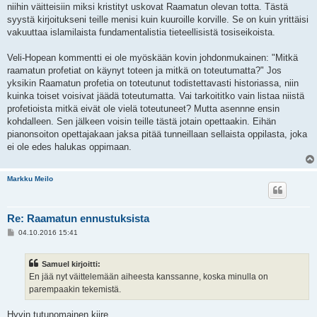
niihin väitteisiin miksi kristityt uskovat Raamatun olevan totta. Tästä
syystä kirjoitukseni teille menisi kuin kuuroille korville. Se on kuin yrittäisi
vakuuttaa islamilaista fundamentalistia tieteellisistä tosiseikoista.
Veli-Hopean kommentti ei ole myöskään kovin johdonmukainen: "Mitkä
raamatun profetiat on käynyt toteen ja mitkä on toteutumatta?" Jos
yksikin Raamatun profetia on toteutunut todistettavasti historiassa, niin
kuinka toiset voisivat jäädä toteutumatta. Vai tarkoititko vain listaa niistä
profetioista mitkä eivät ole vielä toteutuneet? Mutta asennne ensin
kohdalleen. Sen jälkeen voisin teille tästä jotain opettaakin. Eihän
pianonsoiton opettajakaan jaksa pitää tunneillaan sellaista oppilasta, joka
ei ole edes halukas oppimaan.
Markku Meilo
Re: Raamatun ennustuksista
V
04.10.2016 15:41
i
e
s
Samuel kirjoitti:
t
i
En jää nyt väittelemään aiheesta kanssanne, koska minulla on
parempaakin tekemistä.
Hyvin tutunomainen kiire.