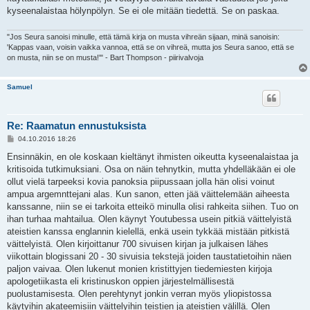
kyseenalaistaa hölynpölyn. Se ei ole mitään tiedettä. Se on paskaa.
"Jos Seura sanoisi minulle, että tämä kirja on musta vihreän sijaan, minä sanoisin:
'Kappas vaan, voisin vaikka vannoa, että se on vihreä, mutta jos Seura sanoo, että se
on musta, niin se on musta!'" - Bart Thompson - piirivalvoja
Samuel
Re: Raamatun ennustuksista
V
04.10.2016 18:26
i
e
Ensinnäkin, en ole koskaan kieltänyt ihmisten oikeutta kyseenalaistaa ja
s
kritisoida tutkimuksiani. Osa on näin tehnytkin, mutta yhdelläkään ei ole
t
i
ollut vielä tarpeeksi kovia panoksia piipussaan jolla hän olisi voinut
ampua argemnttejani alas. Kun sanon, etten jää väittelemään aiheesta
kanssanne, niin se ei tarkoita etteikö minulla olisi rahkeita siihen. Tuo on
ihan turhaa mahtailua. Olen käynyt Youtubessa usein pitkiä väittelyistä
ateistien kanssa englannin kielellä, enkä usein tykkää mistään pitkistä
väittelyistä. Olen kirjoittanur 700 sivuisen kirjan ja julkaisen lähes
viikottain blogissani 20 - 30 sivuisia tekstejä joiden taustatietoihin näen
paljon vaivaa. Olen lukenut monien kristittyjen tiedemiesten kirjoja
apologetiikasta eli kristinuskon oppien järjestelmällisestä
puolustamisesta. Olen perehtynyt jonkin verran myös yliopistossa
käytyihin akateemisiin väittelyihin teistien ja ateistien välillä. Olen