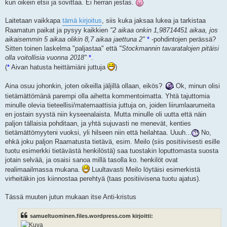
kun oikein etsii ja sovittaa. Ei herran jestas.
Laitetaan vaikkapa
tämä kirjoitus
, siis kuka jaksaa lukea ja tarkistaa
Raamatun paikat ja pysyy kaikkien
"2 aikaa onkin 1,98714451 aikaa, jos
aikaisemmin 5 aikaa olikin 8,7 aikaa jaettuna 2"
*
-pohdintojen perässä?
Sitten toinen laskelma "paljastaa" että
"Stockmannin tavaratalojen pitäisi
olla voitollisia vuonna 2018"
*
.
(
*
Aivan hatusta heittämiäni juttuja
)
Aina osuu johonkin, joten oikeilla jäljillä ollaan, eikös?
Ok, minun olisi
tietämättömänä parempi olla aihetta kommentoimatta. Yhtä tajuttomia
minulle olevia tieteellisi/matemaattisia juttuja on, joiden liirumlaarumeita
en jostain syystä niin kyseenalaista. Mutta minulle oli uutta että näin
paljon tällaisia pohditaan, ja yhtä sujuvasti ne menevät, kenties
tietämättömyyteni vuoksi, yli hilseen niin että heilahtaa. Uuuh...
No,
ehkä joku paljon Raamatusta tietävä, esim. Meilo (siis positiivisesti esille
tuotu esimerkki tietävästä henkilöstä) saa tuostakin loputtomasta suosta
jotain selvää, ja osaisi sanoa millä tasolla ko. henkilöt ovat
realimaailmassa mukana.
Luultavasti Meilo löytäisi esimerkistä
virheitäkin jos kiinnostaa perehtyä (taas positiivisena tuotu ajatus).
Tässä muuten jutun mukaan itse Anti-kristus
samueltuominen.files.wordpress.com kirjoitti: