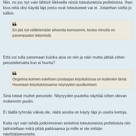
Niin, no jos nyt vain lähtisit liikkeelle niistä toteutuneista profetioista. Ihan
kiva niitä olisi käydä läpi josko ovat toteutuneet vai ei. Jotainhan sieltä jo
tulikin.
En jää nyt väittelemään aiheesta kanssanne, koska minulla on
parempaakin tekemistä.
Että voi tulla sanomaan kuinka asia on niin ja näin mutta jättää sitten
perustelematta kun ei huvita?
Ongelma kolmen edellisen postaajan kirjoituksissa on kuitenkin tämä:
Huomaan kirjoituksissanne nöyryyden puuttumisen
Sinä toteat muttet perustele. Nöyryyden puutetta näyttää sitten olevan
molemmin puolin.
Ei täällä tyhmää väkeä ole, näitä asioita on käyty läpi jo useita kertoja.
Koita nyt vain tehdä jonkinmoinen esitelmä toteutuneista profetioista niin
tarkistellaan mikä pitää paikkaansa ja mille ei ole mitään
näyttöä/perusteita.