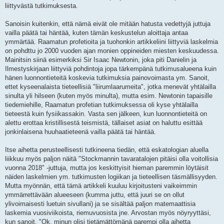
liittyvästä tutkimuksesta.
Sanoisin kuitenkin, että nämä eivät ole mitään hatusta vedettyjä juttuja
vailla päätä tai häntää, kuten tämän keskustelun aloittaja antaa
ymmärtää. Raamatun profetioita ja tuohonkin artikkeliini liittyviä laskelmia
on pohdttu jo 2000 vuoden ajan monien oppineiden miesten keskuudessa.
Mainitsin siinä esimerkiksi Sir Isaac Newtonin, joka piti Danielin ja
Ilmestyskirjaan liittyviä pohdintoja jopa tärkempänä tutkimusalueena kuin
hänen luonnontieteitä koskevia tutkimuksia painovoimasta ym. Sanoit,
ettet kyseenalaista tieteellisiä "liirumlaarumeita", jotka menevät yhtälailla
sinulta yli hilseen (kuten myös minulta), mutta esim. Newtonin tapaisille
tiedemiehille, Raamatun profetian tutkimuksessa oli kyse yhtälailla
tieteestä kuin fysiikassakin. Vasta sen jälkeen, kun luonnontieteitä on
alettu erottaa kristillisestä teismistä, tällaiset asiat on haluttu esittää
jonkinlaisena huuhaatieteenä vailla päätä tai häntää.
Itse aihetta perusteellisesti tutkineena tiedän, että eskatologian aluella
liikkuu myös paljon näitä "Stockmannin tavaratalojen pitäisi olla voitollisia
vuonna 2018" -juttuja, mutta jos keskittyisit hieman paremmin löytäisit
näiden laskelmien ym. tutkimusten logiikan ja tieteellisen täsmällisyyden.
Mutta myönnän, että tämä artikkeli kuuluu kirjoitusteni vaikeimmin
ymmärrettävään alueeseen (kumma juttu, että juuri se on ollut
ylivoimaisesti luetuin sivullani) ja se sisältää paljon matemaattisia
laskemia vuosiviikoista, riemuvuosista jne. Arvostan myös nöyryyttäsi,
kun sanoit, "Ok, minun olisi tietämättömänä parempi olla aihetta