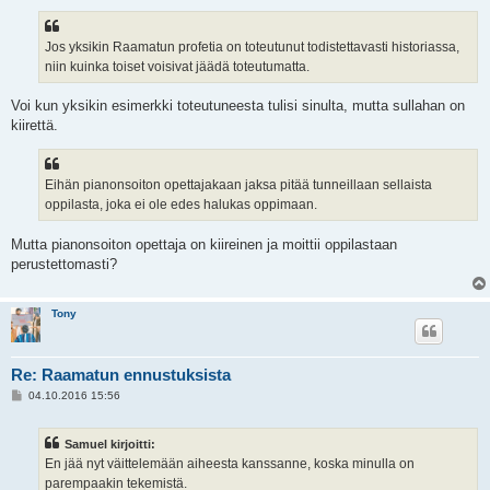
Jos yksikin Raamatun profetia on toteutunut todistettavasti historiassa,
niin kuinka toiset voisivat jäädä toteutumatta.
Voi kun yksikin esimerkki toteutuneesta tulisi sinulta, mutta sullahan on
kiirettä.
Eihän pianonsoiton opettajakaan jaksa pitää tunneillaan sellaista
oppilasta, joka ei ole edes halukas oppimaan.
Mutta pianonsoiton opettaja on kiireinen ja moittii oppilastaan
perustettomasti?
Tony
Re: Raamatun ennustuksista
V
04.10.2016 15:56
i
e
s
Samuel kirjoitti:
t
i
En jää nyt väittelemään aiheesta kanssanne, koska minulla on
parempaakin tekemistä.