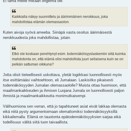
Ei tämä meille mikään ongelma ole.
Kaikkialla näkyy suunnittelu ja äärimmäinen nerokkuus, joka
mahdollistaa elämän olemassaolon.
Kuten aivoja syövä ameeba. Siinäpä vasta osoitus äärimäisestä
nerokkuudesta joka mahdollistaa, jotain.
Etkö ole koskaan perehtynyt esim. todennäköisyyslaskemiin siitä kuinka
mahdotonta on, että elämä olisi mahdollista juuri sellaisena kuin se on
pelkän sattuman oikkuna?
Jotta olisit tieteellisesti uskottava, yletät logiikkasi luonnollisesti myös
itse esittämääsi vaihtoehtoon, eli Jumalaan. Laskisitko pikaisesti
todennäköisyyden Jumalan olemassaololle? Muista ottaa huomioon, että
maailmankaikkeuden ja ihmisen Luojana Jumala on luonnollisesti paljon
ihmistä ja maailmankaikkeutta monimutkaisempi.
Välihuomiona sen verran, että jo tapahtuneet asiat eivät lakkaa olemasta
eikä niitä pysty argumentoimaan olemattomiksi todennäköisyyksillä
kikkailemalla. Elämä on tauotonta epätodennäköisyyksien sarjaa eikä
todellisuus välitä siitä tuon taivaallista.