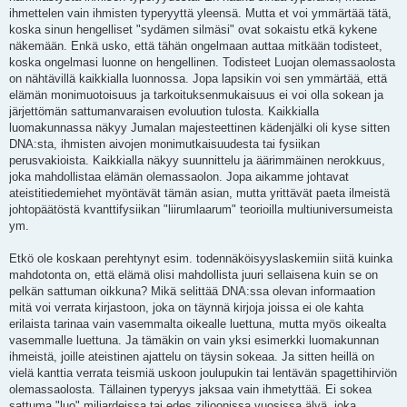
ihmettelen vain ihmisten typeryyttä yleensä. Mutta et voi ymmärtää tätä,
koska sinun hengelliset "sydämen silmäsi" ovat sokaistu etkä kykene
näkemään. Enkä usko, että tähän ongelmaan auttaa mitkään todisteet,
koska ongelmasi luonne on hengellinen. Todisteet Luojan olemassaolosta
on nähtävillä kaikkialla luonnossa. Jopa lapsikin voi sen ymmärtää, että
elämän monimuotoisuus ja tarkoituksenmukaisuus ei voi olla sokean ja
järjettömän sattumanvaraisen evoluution tulosta. Kaikkialla
luomakunnassa näkyy Jumalan majesteettinen kädenjälki oli kyse sitten
DNA:sta, ihmisten aivojen monimutkaisuudesta tai fysiikan
perusvakioista. Kaikkialla näkyy suunnittelu ja äärimmäinen nerokkuus,
joka mahdollistaa elämän olemassaolon. Jopa aikamme johtavat
ateistitiedemiehet myöntävät tämän asian, mutta yrittävät paeta ilmeistä
johtopäätöstä kvanttifysiikan "liirumlaarum" teorioilla multiuniversumeista
ym.
Etkö ole koskaan perehtynyt esim. todennäköisyyslaskemiin siitä kuinka
mahdotonta on, että elämä olisi mahdollista juuri sellaisena kuin se on
pelkän sattuman oikkuna? Mikä selittää DNA:ssa olevan informaation
mitä voi verrata kirjastoon, joka on täynnä kirjoja joissa ei ole kahta
erilaista tarinaa vain vasemmalta oikealle luettuna, mutta myös oikealta
vasemmalle luettuna. Ja tämäkin on vain yksi esimerkki luomakunnan
ihmeistä, joille ateistinen ajattelu on täysin sokeaa. Ja sitten heillä on
vielä kanttia verrata teismiä uskoon joulupukin tai lentävän spagettihirviön
olemassaolosta. Tällainen typeryys jaksaa vain ihmetyttää. Ei sokea
sattuma "luo" miljardeissa tai edes ziljoonissa vuosissa älyä, joka