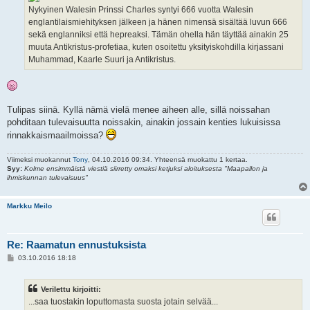
Nykyinen Walesin Prinssi Charles syntyi 666 vuotta Walesin
englantilaismiehityksen jälkeen ja hänen nimensä sisältää luvun 666
sekä englanniksi että hepreaksi. Tämän ohella hän täyttää ainakin 25
muuta Antikristus-profetiaa, kuten osoitettu yksityiskohdilla kirjassani
Muhammad, Kaarle Suuri ja Antikristus.
Tulipas siinä. Kyllä nämä vielä menee aiheen alle, sillä noissahan
pohditaan tulevaisuutta noissakin, ainakin jossain kenties lukuisissa
rinnakkaismaailmoissa?
Viimeksi muokannut
Tony
, 04.10.2016 09:34. Yhteensä muokattu 1 kertaa.
Syy:
Kolme ensimmäistä viestiä siirretty omaksi ketjuksi aloituksesta "Maapallon ja
ihmiskunnan tulevaisuus"
Markku Meilo
Re: Raamatun ennustuksista
V
03.10.2016 18:18
i
e
s
Verilettu kirjoitti:
t
i
...saa tuostakin loputtomasta suosta jotain selvää...