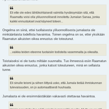
Eli ette ole edes lähtökohtaisesti valmiita hyväksymään sitä, että
Raamattu voisi olla yliluonnollisesti innoitettu Jumalan Sanaa, jonka
kaikki ennustukset ovat käyneet toteen...
Ongelma on siinä, ettei tuollaisesta yliluonnollisesta jumalasta ole
minkäänlaista todellista havaintoa. Toinen ongelma on se, ettei yksikään
Raamatun aikuisten oikea ennustus ole toteutunut.
...vaikka teiden eteenne tuotaisiin todisteita vasemmalta ja oikealta.
Toistaiseksi ei ole tuotu miltään suunnalta. Tuo ihmeessä esiin Raamatun
aikuisten oikea ennustus, jonka katsot toteutuneen, minä en sellaista
tunne.
Eli sinulle teismi ja siihen liittyvä usko, että Jumala tietää ihmiskunnan
tulevaisuuden, on jo automaattisesti huuhaata.
Jumalasta ei ole ensimmäistäkään vakavasti otettavaa havaintoa.