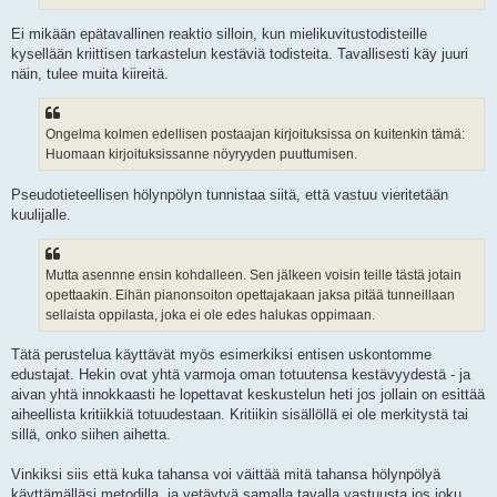
Ei mikään epätavallinen reaktio silloin, kun mielikuvitustodisteille
kysellään kriittisen tarkastelun kestäviä todisteita. Tavallisesti käy juuri
näin, tulee muita kiireitä.
Ongelma kolmen edellisen postaajan kirjoituksissa on kuitenkin tämä:
Huomaan kirjoituksissanne nöyryyden puuttumisen.
Pseudotieteellisen hölynpölyn tunnistaa siitä, että vastuu vieritetään
kuulijalle.
Mutta asennne ensin kohdalleen. Sen jälkeen voisin teille tästä jotain
opettaakin. Eihän pianonsoiton opettajakaan jaksa pitää tunneillaan
sellaista oppilasta, joka ei ole edes halukas oppimaan.
Tätä perustelua käyttävät myös esimerkiksi entisen uskontomme
edustajat. Hekin ovat yhtä varmoja oman totuutensa kestävyydestä - ja
aivan yhtä innokkaasti he lopettavat keskustelun heti jos jollain on esittää
aiheellista kritiikkiä totuudestaan. Kritiikin sisällöllä ei ole merkitystä tai
sillä, onko siihen aihetta.
Vinkiksi siis että kuka tahansa voi väittää mitä tahansa hölynpölyä
käyttämälläsi metodilla, ja vetäytyä samalla tavalla vastuusta jos joku