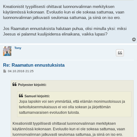
Kreationistit tyypillisesti ohittavat luonnonvalinnan merkityksen
käytännössä kokonaan. Evoluutio kun ei ole sokeaa sattumaa, vaan
luonnonvalinnan jatkuvasti seulomaa sattumaa, ja siinä on iso ero.
Jos Raamatun ennustuksista halutaan puhua, olisi minulla yksi: miksi
Jeesus ei palannut kuulijoidensa elinaikana, vaikka lupasi?
Tony
Re: Raamatun ennustuksista
V
04.10.2016 21:25
i
e
s
Polyester kirjoitti:
t
i
Samuel kirjoitti:
Jopa lapsikin voi sen ymmärtää, että elämän monimuotoisuus ja
tarkoituksenmukaisuus ei voi olla sokean ja järjettömän
sattumanvaraisen evoluution tulosta.
Kreationistit tyypillisesti ohittavat luonnonvalinnan merkityksen
käytännössä kokonaan. Evoluutio kun ei ole sokeaa sattumaa, vaan
luonnonvalinnan jatkuvasti seulomaa sattumaa, ja siinä on iso ero.