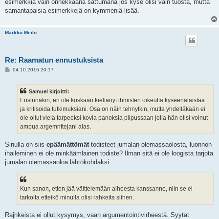
esimerkkiä vain onnekkaana sattumana jos kyse olisi vain tuosta, mutta
samantapaisia esimerkkejä on kymmeniä lisää.
Markku Meilo
Re: Raamatun ennustuksista
V
04.10.2016 20:17
i
e
s
Samuel kirjoitti:
t
i
Ensinnäkin, en ole koskaan kieltänyt ihmisten oikeutta kyseenalaistaa
ja kritisoida tutkimuksiani. Osa on näin tehnytkin, mutta yhdelläkään ei
ole ollut vielä tarpeeksi kovia panoksia piipussaan jolla hän olisi voinut
ampua argemnttejani alas.
Sinulla on siis
epäämättömät
todisteet jumalan olemassaolosta, luonnon
ihaileminen ei ole minkäämlainen todiste? Ilman sitä ei ole loogista tarjota
jumalan olemassaoloa lähtökohdaksi.
Kun sanon, etten jää väittelemään aiheesta kanssanne, niin se ei
tarkoita etteikö minulla olisi rahkeita siihen.
Rajhkeista ei ollut kysymys, vaan argumentointivirheestä. Syytät