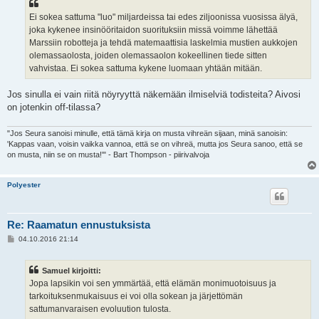
Ei sokea sattuma "luo" miljardeissa tai edes ziljoonissa vuosissa älyä,
joka kykenee insinööritaidon suorituksiin missä voimme lähettää
Marssiin robotteja ja tehdä matemaattisia laskelmia mustien aukkojen
olemassaolosta, joiden olemassaolon kokeellinen tiede sitten
vahvistaa. Ei sokea sattuma kykene luomaan yhtään mitään.
Jos sinulla ei vain riitä nöyryyttä näkemään ilmiselviä todisteita? Aivosi
on jotenkin off-tilassa?
"Jos Seura sanoisi minulle, että tämä kirja on musta vihreän sijaan, minä sanoisin:
'Kappas vaan, voisin vaikka vannoa, että se on vihreä, mutta jos Seura sanoo, että se
on musta, niin se on musta!'" - Bart Thompson - piirivalvoja
Polyester
Re: Raamatun ennustuksista
V
04.10.2016 21:14
i
e
s
Samuel kirjoitti:
t
i
Jopa lapsikin voi sen ymmärtää, että elämän monimuotoisuus ja
tarkoituksenmukaisuus ei voi olla sokean ja järjettömän
sattumanvaraisen evoluution tulosta.