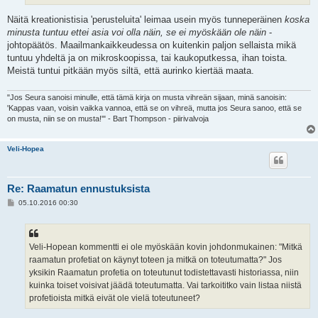
Näitä kreationistisia 'perusteluita' leimaa usein myös tunneperäinen
koska
minusta tuntuu ettei asia voi olla näin, se ei myöskään ole näin
-
johtopäätös. Maailmankaikkeudessa on kuitenkin paljon sellaista mikä
tuntuu yhdeltä ja on mikroskoopissa, tai kaukoputkessa, ihan toista.
Meistä tuntui pitkään myös siltä, että aurinko kiertää maata.
"Jos Seura sanoisi minulle, että tämä kirja on musta vihreän sijaan, minä sanoisin:
'Kappas vaan, voisin vaikka vannoa, että se on vihreä, mutta jos Seura sanoo, että se
on musta, niin se on musta!'" - Bart Thompson - piirivalvoja
Veli-Hopea
Re: Raamatun ennustuksista
V
05.10.2016 00:30
i
e
s
t
i
Veli-Hopean kommentti ei ole myöskään kovin johdonmukainen: "Mitkä
raamatun profetiat on käynyt toteen ja mitkä on toteutumatta?" Jos
yksikin Raamatun profetia on toteutunut todistettavasti historiassa, niin
kuinka toiset voisivat jäädä toteutumatta. Vai tarkoititko vain listaa niistä
profetioista mitkä eivät ole vielä toteutuneet?