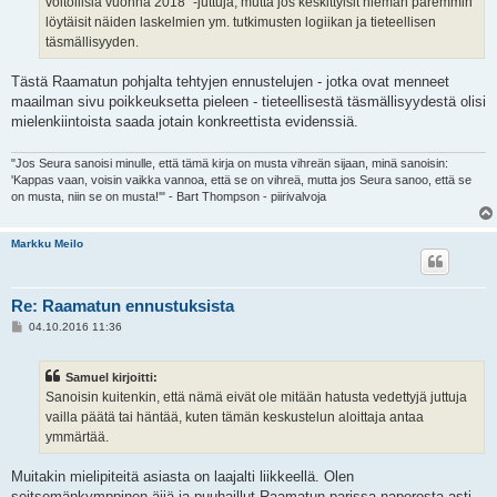
voitollisia vuonna 2018" -juttuja, mutta jos keskittyisit hieman paremmin
löytäisit näiden laskelmien ym. tutkimusten logiikan ja tieteellisen
täsmällisyyden.
Tästä Raamatun pohjalta tehtyjen ennustelujen - jotka ovat menneet
maailman sivu poikkeuksetta pieleen - tieteellisestä täsmällisyydestä olisi
mielenkiintoista saada jotain konkreettista evidenssiä.
"Jos Seura sanoisi minulle, että tämä kirja on musta vihreän sijaan, minä sanoisin:
'Kappas vaan, voisin vaikka vannoa, että se on vihreä, mutta jos Seura sanoo, että se
on musta, niin se on musta!'" - Bart Thompson - piirivalvoja
Markku Meilo
Re: Raamatun ennustuksista
V
04.10.2016 11:36
i
e
s
Samuel kirjoitti:
t
i
Sanoisin kuitenkin, että nämä eivät ole mitään hatusta vedettyjä juttuja
vailla päätä tai häntää, kuten tämän keskustelun aloittaja antaa
ymmärtää.
Muitakin mielipiteitä asiasta on laajalti liikkeellä. Olen
seitsemänkymppinen äijä ja puuhaillut Raamatun parissa naperosta asti,