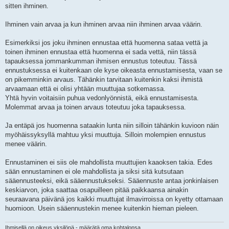
sitten ihminen.
Ihminen vain arvaa ja kun ihminen arvaa niin ihminen arvaa väärin.
Esimerkiksi jos joku ihminen ennustaa että huomenna sataa vettä ja
toinen ihminen ennustaa että huomenna ei sada vettä, niin tässä
tapauksessa jommankumman ihmisen ennustus toteutuu. Tässä
ennustuksessa ei kuitenkaan ole kyse oikeasta ennustamisesta, vaan se
on pikemminkin arvaus. Tähänkin tarvitaan kuitenkin kaksi ihmistä
arvaamaan että ei olisi yhtään muuttujaa sotkemassa.
Yhtä hyvin voitaisiin puhua vedonlyönnistä, eikä ennustamisesta.
Molemmat arvaa ja toinen arvaus toteutuu joka tapauksessa.
Ja entäpä jos huomenna sataakin lunta niin silloin tähänkin kuvioon näin
myöhäissyksyllä mahtuu yksi muuttuja. Silloin molempien ennustus
menee väärin.
Ennustaminen ei siis ole mahdollista muuttujien kaaoksen takia. Edes
sään ennustaminen ei ole mahdollista ja siksi sitä kutsutaan
sääennusteeksi, eikä sääennustukseksi. Sääennuste antaa jonkinlaisen
keskiarvon, joka saattaa osapuilleen pitää paikkaansa ainakin
seuraavana päivänä jos kaikki muuttujat ilmavirroissa on kyetty ottamaan
huomioon. Usein sääennustekin menee kuitenkin hieman pieleen.
Ihmisellä on oikeus yksilönä - määrätä oma kohtalonsa.