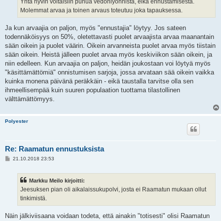
Yhtä hyvin voitaisiin puhua vedonlyönnistä, eikä ennustamisesta.
Molemmat arvaa ja toinen arvaus toteutuu joka tapauksessa.
Ja kun arvaajia on paljon, myös "ennustajia" löytyy. Jos sateen
todennäköisyys on 50%, oletettavasti puolet arvaajista arvaa maanantain
sään oikein ja puolet väärin. Oikein arvanneista puolet arvaa myös tiistain
sään oikein. Heistä jälleen puolet arvaa myös keskiviikon sään oikein, ja
niin edelleen. Kun arvaajia on paljon, heidän joukostaan voi löytyä myös
"käsittämättömiä" onnistumisen sarjoja, jossa arvataan sää oikein vaikka
kuinka monena päivänä peräkkäin - eikä taustalla tarvitse olla sen
ihmeellisempää kuin suuren populaation tuottama tilastollinen
välttämättömyys.
Polyester
Re: Raamatun ennustuksista
V
21.10.2018 23:53
i
e
s
Markku Meilo kirjoitti:
t
i
Jeesuksen pian oli aikalaissukupolvi, josta ei Raamatun mukaan ollut
tinkimistä.
Näin jälkiviisaana voidaan todeta, että ainakin "totisesti" olisi Raamatun