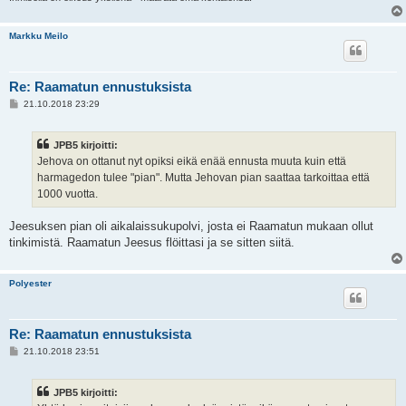
Markku Meilo
Re: Raamatun ennustuksista
V
21.10.2018 23:29
i
e
s
JPB5 kirjoitti:
t
i
Jehova on ottanut nyt opiksi eikä enää ennusta muuta kuin että
harmagedon tulee "pian". Mutta Jehovan pian saattaa tarkoittaa että
1000 vuotta.
Jeesuksen pian oli aikalaissukupolvi, josta ei Raamatun mukaan ollut
tinkimistä. Raamatun Jeesus flöittasi ja se sitten siitä.
Polyester
Re: Raamatun ennustuksista
V
21.10.2018 23:51
i
e
s
JPB5 kirjoitti:
t
i