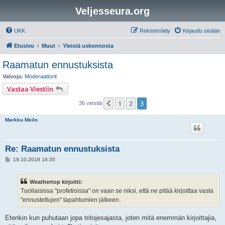
Veljesseura.org
UKK
Rekisteröidy
Kirjaudu sisään
Etusivu
Muut
Yleistä uskonnosta
Raamatun ennustuksista
Valvoja:
Moderaattorit
Vastaa Viestiin
1
2
3
Edellinen
36 viestiä
Markku Meilo
Re: Raamatun ennustuksista
V
19.10.2018 16:35
i
e
s
Weathertop kirjoitti:
t
i
Tuollaisissa "profetioissa" on vaan se niksi, että ne pitää kirjoittaa vasta
"ennustettujen" tapahtumien jälkeen.
Etenkin kun puhutaan jopa tritojesajasta, joten mitä enemmän kirjoittajia,