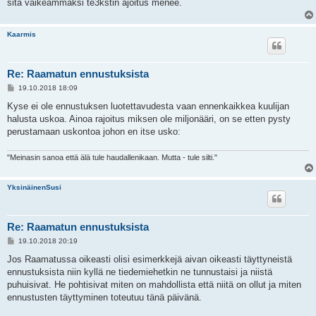
sitä vaikeammaksi te3kstin ajoitus menee.
Kaarmis
Re: Raamatun ennustuksista
V
19.10.2018 18:09
i
e
Kyse ei ole ennustuksen luotettavudesta vaan ennenkaikkea kuulijan
s
halusta uskoa. Ainoa rajoitus miksen ole miljonääri, on se etten pysty
t
i
perustamaan uskontoa johon en itse usko:
"Meinasin sanoa että älä tule haudallenikaan. Mutta - tule silti."
YksinäinenSusi
Re: Raamatun ennustuksista
V
19.10.2018 20:19
i
e
Jos Raamatussa oikeasti olisi esimerkkejä aivan oikeasti täyttyneistä
s
ennustuksista niin kyllä ne tiedemiehetkin ne tunnustaisi ja niistä
t
i
puhuisivat. He pohtisivat miten on mahdollista että niitä on ollut ja miten
ennustusten täyttyminen toteutuu tänä päivänä.