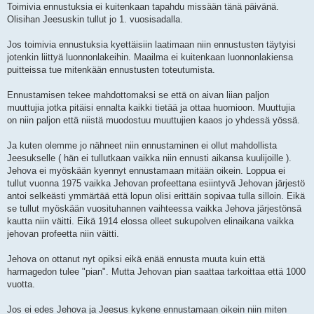
Toimivia ennustuksia ei kuitenkaan tapahdu missään tänä päivänä.
Olisihan Jeesuskin tullut jo 1. vuosisadalla.
Jos toimivia ennustuksia kyettäisiin laatimaan niin ennustusten täytyisi
jotenkin liittyä luonnonlakeihin. Maailma ei kuitenkaan luonnonlakiensa
puitteissa tue mitenkään ennustusten toteutumista.
Ennustamisen tekee mahdottomaksi se että on aivan liian paljon
muuttujia jotka pitäisi ennalta kaikki tietää ja ottaa huomioon. Muuttujia
on niin paljon että niistä muodostuu muuttujien kaaos jo yhdessä yössä.
Ja kuten olemme jo nähneet niin ennustaminen ei ollut mahdollista
Jeesukselle ( hän ei tullutkaan vaikka niin ennusti aikansa kuulijoille ).
Jehova ei myöskään kyennyt ennustamaan mitään oikein. Loppua ei
tullut vuonna 1975 vaikka Jehovan profeettana esiintyvä Jehovan järjestö
antoi selkeästi ymmärtää että lopun olisi erittäin sopivaa tulla silloin. Eikä
se tullut myöskään vuosituhannen vaihteessa vaikka Jehova järjestönsä
kautta niin väitti. Eikä 1914 elossa olleet sukupolven elinaikana vaikka
jehovan profeetta niin väitti.
Jehova on ottanut nyt opiksi eikä enää ennusta muuta kuin että
harmagedon tulee "pian". Mutta Jehovan pian saattaa tarkoittaa että 1000
vuotta.
Jos ei edes Jehova ja Jeesus kykene ennustamaan oikein niin miten