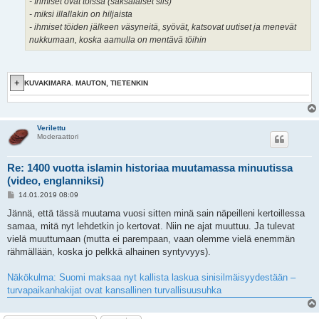
- Ihmiset ovat töissä (saksalaiset siis)
- miksi illallakin on hiljaista
- ihmiset töiden jälkeen väsyneitä, syövät, katsovat uutiset ja menevät
nukkumaan, koska aamulla on mentävä töihin
KUVAKIMARA. MAUTON, TIETENKIN
Verilettu
Moderaattori
Re: 1400 vuotta islamin historiaa muutamassa minuutissa
(video, englanniksi)
V
14.01.2019 08:09
i
e
Jännä, että tässä muutama vuosi sitten minä sain näpeilleni kertoillessa
s
samaa, mitä nyt lehdetkin jo kertovat. Niin ne ajat muuttuu. Ja tulevat
t
i
vielä muuttumaan (mutta ei parempaan, vaan olemme vielä enemmän
rähmällään, koska jo pelkkä alhainen syntyvyys).
Näkökulma: Suomi maksaa nyt kallista laskua sinisilmäisyydestään –
turvapaikanhakijat ovat kansallinen turvallisuusuhka