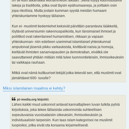
on se kuin aikamatka Muhammedin aikaan. Siellä löytyy kauhistuttavia
lakeja ja traditioita, jotka ovat täysin epähumaaneja, ja joiltakin osin
jopa rikollisia. Mutta jostain kumman syystä meidän humaani
yhteiskuntamme hyvksyy tällaisen.
Kun ei- muslimit tiedemiehet keksivät päivittäin parantavia lääkkeitä,
löytävät universiumin rakennuspalikoita, kun länsimaiset ihmiset ja
poliitikot ovat rakentaneet humanistisen, rikkaan ja vapaan
yhteiskunnan- niin edelleen useimmat islamilaiset yhteiskunnat
amputoivat jäseniä pikku varkauksista, kivittävät naisia ja homoja,
kieltävät ihmisten sananvapauden ja demokratian, eivätkä ole
saavuttaneet yhtään mitään mitä tulee luonnontieteisiin, ihmisoikeuksiin
tai vaikkapa rauhaan.
Mitkä ovat nämä kulttuuriset tekijät jotka tekevät sen, että muslimit ovat
jämähtäeet 600- luvulle?
Miksi islamilainen maailma ei kehity?
pt-media.org kirjoitti:
Lähes kaikki muut uskonnot antavat kannattajileen luvan tulkita pyhiä
kirjoituksia, joka tekee tällaisista uskonnoista suhteellisen
sopeutuvaisia vuosisataisiin oikeuksiin; ihmisoikeuksiin ja
individuaalisiin tarpeisiin. Kun taas islam kategorisoi ne muslimit
luopioiksi, jotka eivät ota koraania kirjaimellisesti.