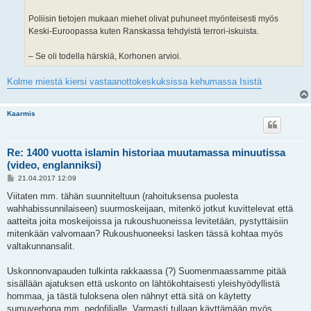
Poliisin tietojen mukaan miehet olivat puhuneet myönteisesti myös
Keski-Euroopassa kuten Ranskassa tehdyistä terrori-iskuista.
– Se oli todella härskiä, Korhonen arvioi.
Kolme miestä kiersi vastaanottokeskuksissa kehumassa Isistä
Kaarmis
Re: 1400 vuotta islamin historiaa muutamassa minuutissa
(video, englanniksi)
V
21.04.2017 12:09
i
e
Viitaten mm. tähän suunniteltuun (rahoituksensa puolesta
s
wahhabissunnilaiseen) suurmoskeijaan, mitenkö jotkut kuvittelevat että
t
i
aatteita joita moskeijoissa ja rukoushuoneissa levitetään, pystyttäisiin
mitenkään valvomaan? Rukoushuoneeksi lasken tässä kohtaa myös
valtakunnansalit.
Uskonnonvapauden tulkinta rakkaassa (?) Suomenmaassamme pitää
sisällään ajatuksen että uskonto on lähtökohtaisesti yleishyödyllistä
hommaa, ja tästä tuloksena olen nähnyt että sitä on käytetty
sumuverhona mm. pedofilialle. Varmasti tullaan käyttämään myös