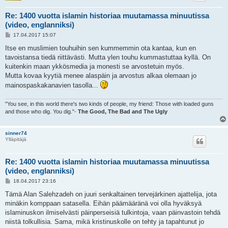
Re: 1400 vuotta islamin historiaa muutamassa minuutissa
(video, englanniksi)
V
17.04.2017 15:07
i
e
Itse en muslimien touhuihin sen kummemmin ota kantaa, kun en
s
tavoistansa tiedä riittävästi. Mutta ylen touhu kummastuttaa kyllä. On
t
i
kuitenkin maan ykkösmedia ja monesti se arvostetuin myös.
Mutta kovaa kyytiä menee alaspäin ja arvostus alkaa olemaan jo
mainospaskakanavien tasolla...
"You see, in this world there's two kinds of people, my friend: Those with loaded guns
and those who dig. You dig."-
The Good, The Bad and The Ugly
sinner74
Ylläpitäjä
Re: 1400 vuotta islamin historiaa muutamassa minuutissa
(video, englanniksi)
V
18.04.2017 23:16
i
e
Tämä Alan Salehzadeh on juuri senkaltainen tervejärkinen ajattelija, jota
s
minäkin komppaan satasella. Eihän päämääränä voi olla hyväksyä
t
i
islaminuskon ilmiselvästi päinperseisiä tulkintoja, vaan päinvastoin tehdä
niistä tolkullisia. Sama, mikä kristinuskolle on tehty ja tapahtunut jo