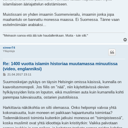
islamilaisen ääriajattelun edistämiseen.
Muistissani on yhden imaamin Suomenvierailu, imaamin jonka jopa
maahantulo on bannattu monessa maassa. Ei Suomessa. Tänne vaan
esitelmöimään arabiaksi...
"Meinasin sanoa että älä tule haudallenikaan. Mutta - tule silti."
sinner74
Ylläpitäjä
Re: 1400 vuotta islamin historiaa muutamassa minuutissa
(video, englanniksi)
V
21.04.2017 23:11
i
e
Suurmoskeijan pykäys on täysin Helsingin omissa käsissä, kunnalla on
s
kaavoitusmonopoli. Jos fiilis on "nää", niin käytettävissä olevien
t
i
hylkäyssyiden lista on loputon, eikä muslimien auta kuin kumarrella kohti
parempaa tulevaisuutta, ostarien joutotiloissa.
Harkittavia näkökohtia on silti olemassa. Onko helpompi valvoa yhtä
kokonaisuutta, kuin moneen eri paikkaan hajaantunutta toimintaa?
Todennäköisesti toiminta kuitenkin jatkuisi monessa eri "toimipisteessä",
koska muslimit ovat yhtä idiootteja kuin kristitytkin: Vaikka palvotaan