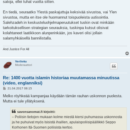
satoja, ellei tuhat vuotta sitten.
En tiedä, seuraatko Ylestä paskajuttuja keksivää sivustoa, vai Ylen
sivustoa, mutta en itse ole huomannut toispuoleista uutisointia.
Salehzadeh:in keskusteluohjelmaperuutukset tuskin ovat minkään
tarkoituksellisen strategian seurauksia, tuskinpa kutsut olisivat
kolahtaneet laatikkoon alunperinkään, jos kaveri olisi jollain
salamyhkäisellä bannilistalla.
And Justice For All
Verilettu
Moderaattori
Re: 1400 vuotta islamin historiaa muutamassa minuutissa
(video, englanniksi)
V
21.04.2017 08:15
i
e
Melko röyhkeää kampanjaa käydään tämän rauhan uskonnon puolesta.
s
Mutta ei tule yllätyksenä.
t
i
savonsanomat.fi kirjoitti:
– Poliisin tietojen mukaan kolme miestä kiersi puhumassa uskonnosta
ja he puhuivat myös Isisistä ihaillen, apulaispoliisipäällikkö Seppo
Korhonen Itä-Suomen poliisista kertoo.