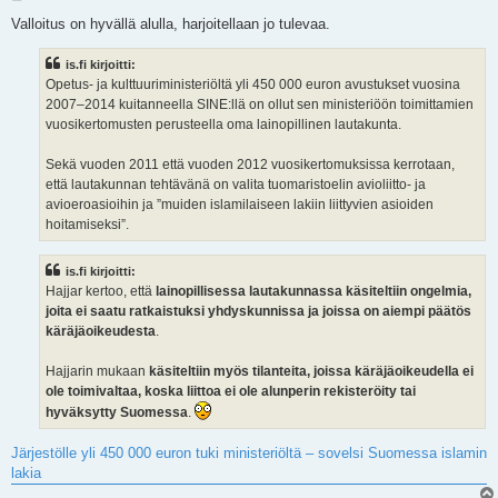
i
e
Valloitus on hyvällä alulla, harjoitellaan jo tulevaa.
s
t
i
is.fi kirjoitti:
Opetus- ja kulttuuriministeriöltä yli 450 000 euron avustukset vuosina
2007–2014 kuitanneella SINE:llä on ollut sen ministeriöön toimittamien
vuosikertomusten perusteella oma lainopillinen lautakunta.
Sekä vuoden 2011 että vuoden 2012 vuosikertomuksissa kerrotaan,
että lautakunnan tehtävänä on valita tuomaristoelin avioliitto- ja
avioeroasioihin ja ”muiden islamilaiseen lakiin liittyvien asioiden
hoitamiseksi”.
is.fi kirjoitti:
Hajjar kertoo, että
lainopillisessa lautakunnassa käsiteltiin ongelmia,
joita ei saatu ratkaistuksi yhdyskunnissa ja joissa on aiempi päätös
käräjäoikeudesta
.
Hajjarin mukaan
käsiteltiin myös tilanteita, joissa käräjäoikeudella ei
ole toimivaltaa, koska liittoa ei ole alunperin rekisteröity tai
hyväksytty Suomessa
.
Järjestölle yli 450 000 euron tuki ministeriöltä – sovelsi Suomessa islamin
lakia