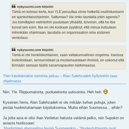
nykysuomi.com kirjoitti:
Tämä on kolmas kerta, kun YLE peruuttaa viime hetkellä osallistumiseni
eri ajankohtaisohjelmiin. Sattumaa? Vai onko taustalla jokin agenda?
Jos toimittajien valintoihin puututaan ylhäältä, toivoisin, että he itse
tuovat sen esiin. Itse en ole koskaan pyytänyt, että minua kutsutaan
mihinkään ohjelmaan, taustalla on organisaation oma sisäinen
venkslaus.
nykysuomi.com kirjoitti:
Tämä ei ole henkilökohtainen, vaan valtakunnallinen ongelma. Iranissa
boikotoidaan, sensuroidaan ja mustamaalataan ihmisiä, en uskonut että
törmään samaan täällä sananvapauden kärkimaassa.
Ylen käsittämätön toiminta jatkuu – Alan Salehzadeh hyllytettiin taas
ohjelmasta
Niin. Yle. Riippumatonta, puolueetonta uutisointia. Heh heh.
Kyseinen herra, Alan Salehzadeh ei ole mikään turhan puhuja, joten
pistää huolestuttamaan kirjoituksensa. Mutta eihän Suomessa... eihän?
Ja jotta asia ei olisi ihan Veriletun hatusta vetämä pelko, niin Supokin on
asiasta huolissaan:
Jihadistinen alamaailma leviää Suomeenkin - "Huolestuttavinta ovat