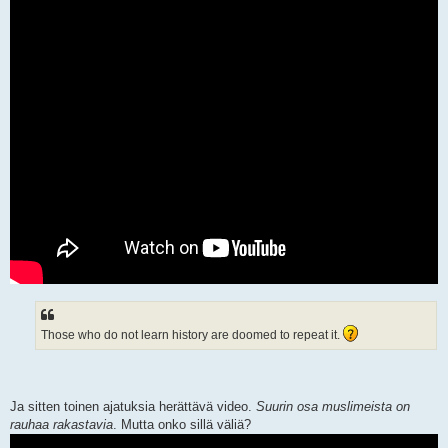
Those who do not learn history are doomed to repeat it.
Ja sitten toinen ajatuksia herättävä video.
Suurin osa muslimeista on
rauhaa rakastavia
. Mutta onko sillä väliä?