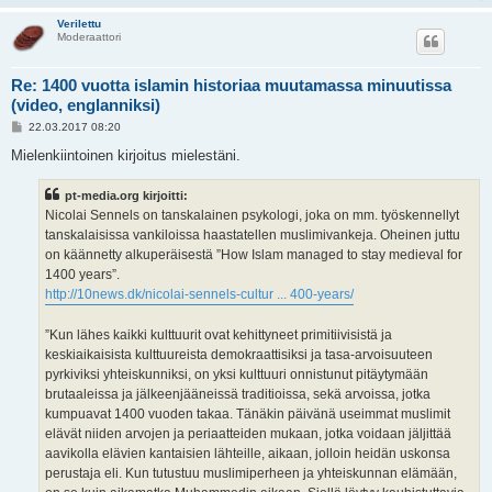
Verilettu
Moderaattori
Re: 1400 vuotta islamin historiaa muutamassa minuutissa
(video, englanniksi)
V
22.03.2017 08:20
i
e
Mielenkiintoinen kirjoitus mielestäni.
s
t
i
pt-media.org kirjoitti:
Nicolai Sennels on tanskalainen psykologi, joka on mm. työskennellyt
tanskalaisissa vankiloissa haastatellen muslimivankeja. Oheinen juttu
on käännetty alkuperäisestä ”How Islam managed to stay medieval for
1400 years”.
http://10news.dk/nicolai-sennels-cultur ... 400-years/
”Kun lähes kaikki kulttuurit ovat kehittyneet primitiivisistä ja
keskiaikaisista kulttuureista demokraattisiksi ja tasa-arvoisuuteen
pyrkiviksi yhteiskunniksi, on yksi kulttuuri onnistunut pitäytymään
brutaaleissa ja jälkeenjääneissä traditioissa, sekä arvoissa, jotka
kumpuavat 1400 vuoden takaa. Tänäkin päivänä useimmat muslimit
elävät niiden arvojen ja periaatteiden mukaan, jotka voidaan jäljittää
aavikolla elävien kantaisien lähteille, aikaan, jolloin heidän uskonsa
perustaja eli. Kun tutustuu muslimiperheen ja yhteiskunnan elämään,