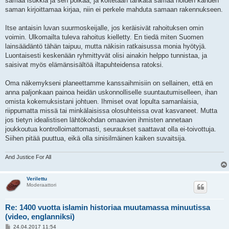
samaa isukkia ja sen poikaa, ja koitetaan tankata samaa noiden kahden
saman kirjoittamaa kirjaa, niin ei perkele mahduta samaan rakennukseen.
Itse antaisin luvan suurmoskeijalle, jos keräisivät rahoituksen omin
voimin. Ulkomailta tuleva rahoitus kielletty. En tiedä miten Suomen
lainsäädäntö tähän taipuu, mutta näkisin ratkaisussa monia hyötyjä.
Luontaisesti keskenään ryhmittyvät olisi ainakin helppo tunnistaa, ja
saisivat myös elämänsisältöä iltapuhteidensa ratoksi.
Oma näkemykseni planeettamme kanssaihmisiin on sellainen, että en
anna paljonkaan painoa heidän uskonnolliselle suuntautumiselleen, ihan
omista kokemuksistani johtuen. Ihmiset ovat lopulta samanlaisia,
riippumatta missä tai minkälaisissa olosuhteissa ovat kasvaneet. Mutta
jos tietyn idealistisen lähtökohdan omaavien ihmisten annetaan
joukkoutua kontrolloimattomasti, seuraukset saattavat olla ei-toivottuja.
Siihen pitää puuttua, eikä olla sinisilmäinen kaiken suvaitsija.
And Justice For All
Verilettu
Moderaattori
Re: 1400 vuotta islamin historiaa muutamassa minuutissa
(video, englanniksi)
V
24.04.2017 11:54