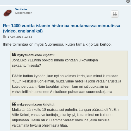
Verilettu
Moderaattori
Re: 1400 vuotta islamin historiaa muutamassa minuutissa
(video, englanniksi)
V
17.04.2017 13:53
i
e
Ihme toimintaa on myös Suomessa, kuten tämä kirjoitus kertoo.
s
t
i
nykysuomi.com kirjoitti:
Johtuuko YLEnkin boikotti minua kohtaan ulkovaltojen
sekaantumisesta?
Päätin tarttua kynään, kun nyt on kolmas kerta, kun minut kutsutaan
YLE:n keskusteluohjelmiin, mutta viime hetkellä joku vetää narusta ja
kutsu perutaan. Näin tapahtui jälleen, kun minut buukattiin ja
vahvistettiin huomiseen A-studioon puhumaan suurmoskeijasta.
nykysuomi.com kirjoitti:
Mutta tänään kello 18 maissa soi puhelin. Langan päässä oli YLE:n
Ville Kolari, vastaava tuottaja, joka kysyi, kuka minut on kutsunut
ohjelmaan. Heillä on kuulemma vieraat valmiina, eikä minulle
välttämättä löytyisi ohjelmasta tilaa.