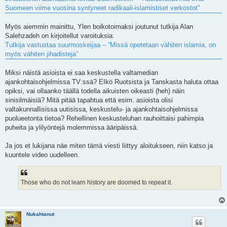
Suomeen viime vuosina syntyneet radikaali-islamistiset verkostot"
Myös aiemmin mainittu, Ylen boikotoimaksi joutunut tutkija Alan
Salehzadeh on kirjoitellut varoituksia:
Tutkija vastustaa suurmoskeijaa – ”Missä opetetaan vähiten islamia, on
myös vähiten jihadisteja”
Miksi näistä asioista ei saa keskustella valtamedian
ajankohtaisohjelmissa TV:ssä? EIkö Ruotsista ja Tanskasta haluta ottaa
opiksi, vai ollaanko täällä todella aikuisten oikeasti (heh) näin
sinisilmäisiä? Mitä pitää tapahtua että esim. asioista olisi
valtakunnallisissa uutisissa, keskustelu- ja ajankohtaisohjelmissa
puolueetonta tietoa? Rehellinen keskusteluhan rauhoittaisi pahimpia
puheita ja ylilyöntejä molemmissa ääripäissä.
Ja jos et lukijana näe miten tämä viesti liittyy aloitukseen, niin katso ja
kuuntele video uudelleen.
Those who do not learn history are doomed to repeat it.
Nukahtanut