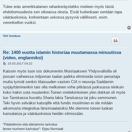
Tulee eräs amerikkalainen rahankeräyslahko mieleen myös tästä
ehdottomuudesta sen oikeassa olosta. Eivät kuitenkaan sentään tapa
vääräuskoisia, korkeintaan uskossa pysyviä välillisesti, esim.
verenkiellon vuoksi.
Veli Innokas
Re: 1400 vuotta islamin historiaa muutamassa minuutissa
(video, englanniksi)
V
23.03.2017 04:22
i
e
Katsoin myös tuon isis dokumentin.Muistaakseni Yhdysvalloilla oli
s
jossain vaiheessa miljoonan taalan paikka eliminoida isisin perustaja
t
i
mutta tyrivät senkin tilaisuuden vastoin CIA:n neuvoja.Saddamin
syrjäyttäminenkin tais olla melkoinen virhe pitkässä juoksussa niinkuin
koko Irakin sota muutenkin.Toinen mielekiintoinen ylen dokkari oli myös
tuo Tanskassa kuvattu.Sharia lakia Tanskassa tai joku semmonen.
Teki hyvin selväksi katsojille että fundis muslimien ei ole mitään
aikomusta integroitua länsimaalaisiksi.Me olemme toisen luokan
kansalaisia ja vääräuskoisia heidän silmissään.
"Päättelimme että elämämme tarkoitus
lienee murheen karkoitus"- Eppu Normaali