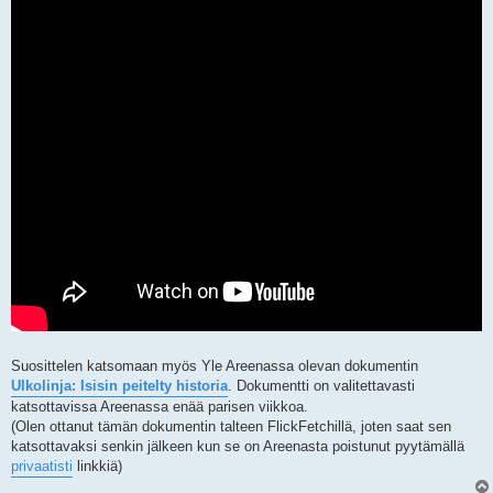
Suosittelen katsomaan myös Yle Areenassa olevan dokumentin
Ulkolinja: Isisin peitelty historia
. Dokumentti on valitettavasti
katsottavissa Areenassa enää parisen viikkoa.
(Olen ottanut tämän dokumentin talteen FlickFetchillä, joten saat sen
katsottavaksi senkin jälkeen kun se on Areenasta poistunut pyytämällä
privaatisti
linkkiä)