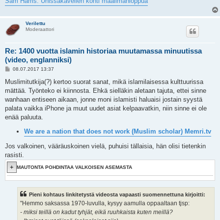
Sam Harris: Unissakävellen kohti maailmanloppua
Verilettu
Moderaattori
Re: 1400 vuotta islamin historiaa muutamassa minuutissa
(video, englanniksi)
V
08.07.2017 13:37
i
e
Muslimitutkija(?) kertoo suorat sanat, mikä islamilaisessa kulttuurissa
s
mättää. Työnteko ei kiinnosta. Ehkä sielläkin aletaan tajuta, ettei sinne
t
i
wanhaan entiseen aikaan, jonne moni islamisti haluaisi jostain syystä
palata vaikka iPhone ja muut uudet asiat kelpaavatkin, niin sinne ei ole
enää paluuta.
We are a nation that does not work (Muslim scholar) Memri.tv
Jos valkoinen, vääräuskoinen vielä, puhuisi tällaisia, hän olisi tietenkin
rasisti.
MAUTONTA POHDINTAA VALKOISEN ASEMASTA
Pieni kohtaus linkitetystä videosta vapaasti suomennettuna kirjoitti:
"Hemmo saksassa 1970-luvulla, kysyy aamulla oppaaltaan tjsp:
- miksi teillä on kadut tyhjät, eikä ruuhkaista kuten meillä?