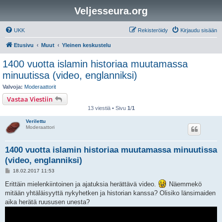
Veljesseura.org
UKK
Rekisteröidy
Kirjaudu sisään
Etusivu
Muut
Yleinen keskustelu
1400 vuotta islamin historiaa muutamassa
minuutissa (video, englanniksi)
Valvoja:
Moderaattorit
Vastaa Viestiin
13 viestiä • Sivu
1
/
1
Verilettu
Moderaattori
1400 vuotta islamin historiaa muutamassa minuutissa
(video, englanniksi)
V
18.02.2017 11:53
i
e
Erittäin mielenkiintoinen ja ajatuksia herättävä video.
Näemmekö
s
mitään yhtäläisyyttä nykyhetken ja historian kanssa? Olisiko länsimaiden
t
i
aika herätä ruususen unesta?