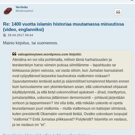
Verilettu
Moderaattori
Re: 1400 vuotta islamin historiaa muutamassa minuutissa
(video, englanniksi)
V
26.04.2017 09:44
i
e
Mainio kirjoitus, tai suomennos.
s
t
i
valoapimeyteen.wordpress.com kirjoitti:
Ateistina en voi olla pohtimatta, milloin tämä harhaisuuden ja
teeskentelyn harso viimein putoaa silmiltämme – tapahtuuko se
kirkkaassa järjen valossa, vai vasta silloin, kun Jumalan kansalaiset
ovat ryöpyttäneet tarpeeksi kauheuksia viattomien niskaan?
Saavutammeko lentävät autot ja säännölliset lomalennot Marsiin ennen
kuin tunnustamme sen yksinkertaisen asian, että uskomukset ohjaavat
käyttäytymistä, ja että tietyt uskonnolliset ajatukset – jihad, marttyyrius,
jumalanpilkka, uskonsa jättämisen demonisointi – johtavat järjestään
sortoon ja tappamiseen? Voi olla totta, että mikään uskonto ei opeta
teurastamaan juuri viattomia – mutta viattomuus on katsojan silmässä,
kuten presidentti Obamakin varmasti tietää. Ovatko uskostaan luopujat
“viattomia”? Entä Jumalaa pilkkaavat? Polyteistit? Islamilla on vastaus,
ja se vastaus on “ei”.