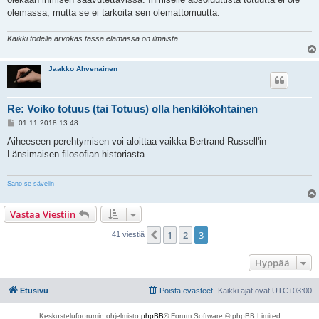
olemassa, mutta se ei tarkoita sen olemattomuutta.
Kaikki todella arvokas tässä elämässä on ilmaista
.
Jaakko Ahvenainen
Re: Voiko totuus (tai Totuus) olla henkilökohtainen
V
01.11.2018 13:48
i
e
Aiheeseen perehtymisen voi aloittaa vaikka Bertrand Russell'in
s
Länsimaisen filosofian historiasta.
t
i
Sano se sävelin
Vastaa Viestiin
1
2
3
Edellinen
41 viestiä
Hyppää
Etusivu
Poista evästeet
Kaikki ajat ovat
UTC+03:00
Keskustelufoorumin ohjelmisto
phpBB
® Forum Software © phpBB Limited