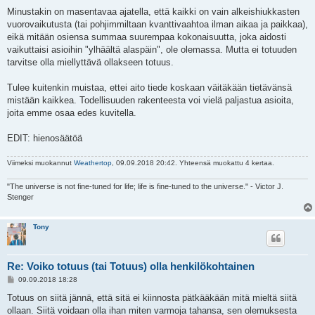
Minustakin on masentavaa ajatella, että kaikki on vain alkeishiukkasten
vuorovaikutusta (tai pohjimmiltaan kvanttivaahtoa ilman aikaa ja paikkaa),
eikä mitään osiensa summaa suurempaa kokonaisuutta, joka aidosti
vaikuttaisi asioihin "ylhäältä alaspäin", ole olemassa. Mutta ei totuuden
tarvitse olla miellyttävä ollakseen totuus.
Tulee kuitenkin muistaa, ettei aito tiede koskaan väitäkään tietävänsä
mistään kaikkea. Todellisuuden rakenteesta voi vielä paljastua asioita,
joita emme osaa edes kuvitella.
EDIT: hienosäätöä
Viimeksi muokannut
Weathertop
, 09.09.2018 20:42. Yhteensä muokattu 4 kertaa.
"The universe is not fine-tuned for life; life is fine-tuned to the universe." - Victor J.
Stenger
Tony
Re: Voiko totuus (tai Totuus) olla henkilökohtainen
V
09.09.2018 18:28
i
e
Totuus on siitä jännä, että sitä ei kiinnosta pätkääkään mitä mieltä siitä
s
ollaan. Siitä voidaan olla ihan miten varmoja tahansa, sen olemuksesta
t