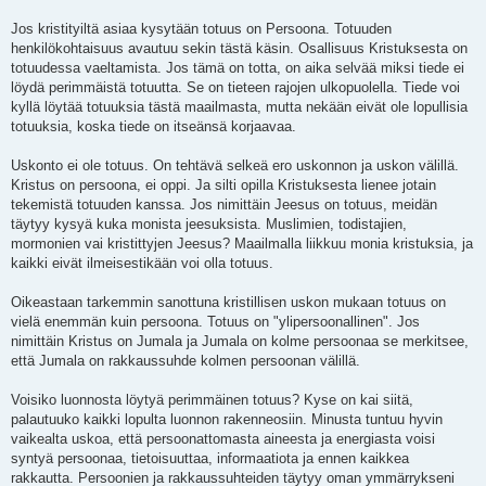
Jos kristityiltä asiaa kysytään totuus on Persoona. Totuuden
henkilökohtaisuus avautuu sekin tästä käsin. Osallisuus Kristuksesta on
totuudessa vaeltamista. Jos tämä on totta, on aika selvää miksi tiede ei
löydä perimmäistä totuutta. Se on tieteen rajojen ulkopuolella. Tiede voi
kyllä löytää totuuksia tästä maailmasta, mutta nekään eivät ole lopullisia
totuuksia, koska tiede on itseänsä korjaavaa.
Uskonto ei ole totuus. On tehtävä selkeä ero uskonnon ja uskon välillä.
Kristus on persoona, ei oppi. Ja silti opilla Kristuksesta lienee jotain
tekemistä totuuden kanssa. Jos nimittäin Jeesus on totuus, meidän
täytyy kysyä kuka monista jeesuksista. Muslimien, todistajien,
mormonien vai kristittyjen Jeesus? Maailmalla liikkuu monia kristuksia, ja
kaikki eivät ilmeisestikään voi olla totuus.
Oikeastaan tarkemmin sanottuna kristillisen uskon mukaan totuus on
vielä enemmän kuin persoona. Totuus on "ylipersoonallinen". Jos
nimittäin Kristus on Jumala ja Jumala on kolme persoonaa se merkitsee,
että Jumala on rakkaussuhde kolmen persoonan välillä.
Voisiko luonnosta löytyä perimmäinen totuus? Kyse on kai siitä,
palautuuko kaikki lopulta luonnon rakenneosiin. Minusta tuntuu hyvin
vaikealta uskoa, että persoonattomasta aineesta ja energiasta voisi
syntyä persoonaa, tietoisuuttaa, informaatiota ja ennen kaikkea
rakkautta. Persoonien ja rakkaussuhteiden täytyy oman ymmärrykseni