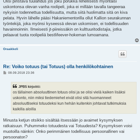
Olisi piristävä tuulahdus jos joku porukka rehellisesti myöntäisi
uskontonsa olevan vanha roolipeli, joka ei millään tavalla tangeeraa
nykyisin todennettua todellisuutta, mutta siitä huolimatta sitä on kiva
pelata. Hyvin lähelle pääsi Hakaniementorilla ollut Kallion seurakunnan
työntekijä, joka myönsi kyseessä olevan uskomisen, ei todellisuuden
havainnoinnin. Ilmeisesti jt-piireissäkin on kulttuuritodistajia, jotka
pelaavat tuota roolipeliä bestlifeever-hokeman lumoamana.
Oraakkeli
Re: Voiko totuus (tai Totuus) olla henkilökohtainen
V
08.09.2018 23:36
i
e
s
JPB5 kirjoitti:
t
i
os tällainen absoluuttinen totuus olisi ja se olisi vielä kaiken lisäksi
uskonto, niin miksi tiedemiehet eivät olisi sitä huomanneet
absoluuttiseksi totuudeksi kun hehän kuitenkin johtavat tutkimuksia
kaikilla aloilla
Minusta ketjun otsikko sisältää itsessään jo avaimet kysymyksen
ratkaisuun. Puhummeko totuudesta vai Totuudesta? Kysymyksen voisi
muotoilla näinkin: Onko perimmäinen todellisuus persoonallinen vai
persoonaton?