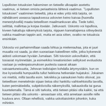
Lopullisten totuuksien hakeminen on tieteelle ulkoapäin asetettu
vaatimus, ei tieteen omista periaatteista lähtevä vaatimus. "Lopullisten
totuuksien" vaatiminen tieteeltä, joka ei edes yritä niitä tarjota, on
nähdäkseni useassa tapauksessa uskovien keino kaivaa (huonolla
menestyksellä) maata tieteellisen maailmankuvan alta. Tiede tutkii,
selittää, mallintaa ja korjaa itseään. Jatkuvasti. Uskonto voi lopullisia,
kiveen hakattuja näkemyksiä tarjota, riippuen kannattajiensa sitkeydestä
vaikka maailman tappiin asti, mutta eri asia sitten, ovatko ne totuuksia
ensinkään.
Uskosta voi parhaimmillaan saada lohtua ja mielenrauhaa, jota ei juuri
muualta voi saada, ja olen suorastaan kateellinen niille, jotka kykenevät
aidosti uskomaan hyvään Jumalaan. Silti toivoisin uskoviltakin, että
tosiasiat myönnetään, ja esimerkiksi kreationistien selitykset evoluutiota
vastaan ja vedenpaisumuksen puolesta saavat aikaan
vaivaantuneisuutta, Jehovan todistajien kohdalla ärtymystäkin, kun on
itse kyseisellä humpuukilla tullut heikkona hetkenään huijatuksi. Jokainen
voi miettiä, millä tasolla esim. tekniikka ja sairauksien hoito olisivat, jos
tieteellisen menetelmän sijaan tietoa olisi hankittu vaihtoehtoisilla tavoilla,
kuten perimätiedolla, subjektiivisilla näkemyksillä, taikauskolla tai gurua
kuuntelemalla. Tämä ei silti tarkoita, että tieteen pitäisi olla kaikki, tai että
tieteen pitäisi olla uskonto - ainoastaan sitä, että annetaan asioille niille
kuuluva arvo. Ollaan rehellisiä, vaikka uskottaisiinkin johonkin, kuka
mihinkin.