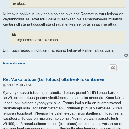
herättää.
Kuitenkin poikkeus kaikissa ainoissa oikeissa Raamatun totuuksissa on
käytännössä se, ettei totuudelle kuitenkaan ole samantekevää millaista
käytännöllistä ja taloudellista uhraushenkeä se löytäjissään herättää.
Tai löydämmekö sitä koskaan.
Ei mitään hätää, innokkaimmat etsijät keksivät kaiken aikaa uusia.
AnaniasHurmos
Re: Voiko totuus (tai Totuus) olla henkilökohtainen
V
29.10.2018 21:56
i
e
Kysymys koski totuutta ja Totuutta. Totuus pienellä t:llä lienee kaikille
s
selvä, se on totuus jostain yksittäisestä asiasta tai aiheesta. Sana fakta
t
i
lienee jonkinlainen synonyymi sille. Totuus isolla t:llä on huomattavasti
hankalampi asia. Jokainen tietämäni Totuuden puhuja valehtelee, kuten
jehovan todistajat. Yleensä he valehtelevat myös itselleen. Filosofisena
käsitteenä Totuus on mielenkiintoisempi. Voimme varsin perustellusti
väittää, että absoluuttinen totuus (eli Totuus) on olemassa, vaikka se ei
olekaan ihmisen saavutettavissa. Ihmiselle absoluuttista totuutta ei ole