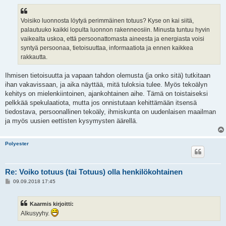
Voisiko luonnosta löytyä perimmäinen totuus? Kyse on kai siitä,
palautuuko kaikki lopulta luonnon rakenneosiin. Minusta tuntuu hyvin
vaikealta uskoa, että persoonattomasta aineesta ja energiasta voisi
syntyä persoonaa, tietoisuuttaa, informaatiota ja ennen kaikkea
rakkautta.
Ihmisen tietoisuutta ja vapaan tahdon olemusta (ja onko sitä) tutkitaan
ihan vakavissaan, ja aika näyttää, mitä tuloksia tulee. Myös tekoälyn
kehitys on mielenkiintoinen, ajankohtainen aihe. Tämä on toistaiseksi
pelkkää spekulaatiota, mutta jos onnistutaan kehittämään itsensä
tiedostava, persoonallinen tekoäly, ihmiskunta on uudenlaisen maailman
ja myös uusien eettisten kysymysten äärellä.
Polyester
Re: Voiko totuus (tai Totuus) olla henkilökohtainen
V
09.09.2018 17:45
i
e
s
Kaarmis kirjoitti:
t
i
Alkusyyhy.