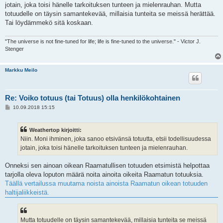
jotain, joka toisi hänelle tarkoituksen tunteen ja mielenrauhan. Mutta
totuudelle on täysin samantekevää, millaisia tunteita se meissä herättää.
Tai löydämmekö sitä koskaan.
"The universe is not fine-tuned for life; life is fine-tuned to the universe." - Victor J.
Stenger
Markku Meilo
Re: Voiko totuus (tai Totuus) olla henkilökohtainen
V
10.09.2018 15:15
i
e
s
Weathertop kirjoitti:
t
i
Niin. Moni ihminen, joka sanoo etsivänsä totuutta, etsii todellisuudessa
jotain, joka toisi hänelle tarkoituksen tunteen ja mielenrauhan.
Onneksi sen ainoan oikean Raamatullisen totuuden etsimistä helpottaa
tarjolla oleva loputon määrä noita ainoita oikeita Raamatun totuuksia.
Täällä vertailussa muutama noista ainoista Raamatun oikean totuuden
haltijaliikkeistä.
Mutta totuudelle on täysin samantekevää, millaisia tunteita se meissä