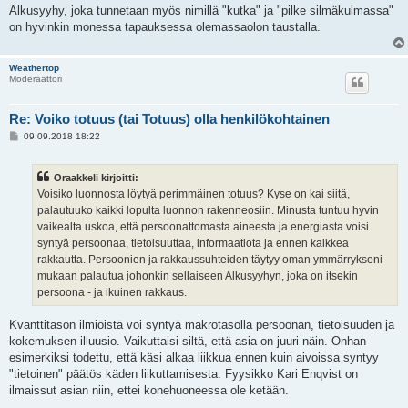
Alkusyyhy, joka tunnetaan myös nimillä "kutka" ja "pilke silmäkulmassa"
on hyvinkin monessa tapauksessa olemassaolon taustalla.
Weathertop
Moderaattori
Re: Voiko totuus (tai Totuus) olla henkilökohtainen
V
09.09.2018 18:22
i
e
s
Oraakkeli kirjoitti:
t
i
Voisiko luonnosta löytyä perimmäinen totuus? Kyse on kai siitä,
palautuuko kaikki lopulta luonnon rakenneosiin. Minusta tuntuu hyvin
vaikealta uskoa, että persoonattomasta aineesta ja energiasta voisi
syntyä persoonaa, tietoisuuttaa, informaatiota ja ennen kaikkea
rakkautta. Persoonien ja rakkaussuhteiden täytyy oman ymmärrykseni
mukaan palautua johonkin sellaiseen Alkusyyhyn, joka on itsekin
persoona - ja ikuinen rakkaus.
Kvanttitason ilmiöistä voi syntyä makrotasolla persoonan, tietoisuuden ja
kokemuksen illuusio. Vaikuttaisi siltä, että asia on juuri näin. Onhan
esimerkiksi todettu, että käsi alkaa liikkua ennen kuin aivoissa syntyy
"tietoinen" päätös käden liikuttamisesta. Fyysikko Kari Enqvist on
ilmaissut asian niin, ettei konehuoneessa ole ketään.