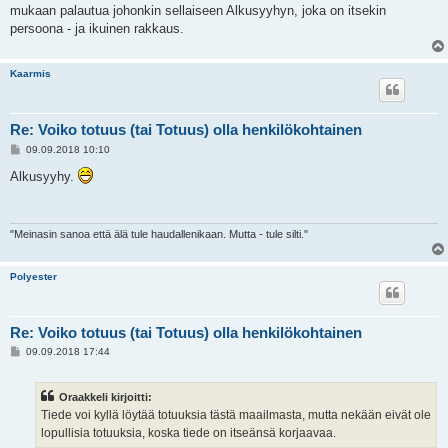
mukaan palautua johonkin sellaiseen Alkusyyhyn, joka on itsekin
persoona - ja ikuinen rakkaus.
Kaarmis
Re: Voiko totuus (tai Totuus) olla henkilökohtainen
V
09.09.2018 10:10
i
e
Alkusyyhy.
s
t
i
"Meinasin sanoa että älä tule haudallenikaan. Mutta - tule silti."
Polyester
Re: Voiko totuus (tai Totuus) olla henkilökohtainen
V
09.09.2018 17:44
i
e
s
Oraakkeli kirjoitti:
t
i
Tiede voi kyllä löytää totuuksia tästä maailmasta, mutta nekään eivät ole
lopullisia totuuksia, koska tiede on itseänsä korjaavaa.