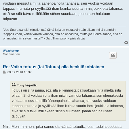
i
voidaan messuta millä äänenpainolla tahansa, sen vuoksi voidaan
tappaa, murhata ja syyllistää ihan kuinka suurta ihmisjoukkiota tahansa,
eikä se silti taivu milliäkään siihen suuntaan, johon sen halutaan
taipuvan.
"Jos Seura sanoisi minulle, että tämä kirja on musta vihreän sijaan, minä sanoisin:
'Kappas vaan, voisin vaikka vannoa, että se on vihreä, mutta jos Seura sanoo, että se
on musta, niin se on musta!'" - Bart Thompson - piirivalvoja
Weathertop
Moderaattori
Re: Voiko totuus (tai Totuus) olla henkilökohtainen
V
09.09.2018 18:37
i
e
s
Tony kirjoitti:
t
i
Totuus on siitä jännä, että sitä ei kiinnosta pätkääkään mitä mieltä siitä
ollaan. Siitä voidaan olla ihan miten varmoja tahansa, sen olemuksesta
voidaan messuta millä äänenpainolla tahansa, sen vuoksi voidaan
tappaa, murhata ja syyllistää ihan kuinka suurta ihmisjoukkiota tahansa,
eikä se silti taivu milliäkään siihen suuntaan, johon sen halutaan
taipuvan.
Niin. Moni ihminen, joka sanoo etsivänsä totuutta, etsii todellisuudessa