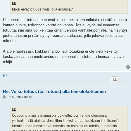
Miksi eivät totuudet voisi olla erilaisia?
Uskonnolliset totuudethan ovat kaikki melkoisen erilaisia, ei siitä kannata
kantaa huolta, uskonnon kenttä on vapaa. Jos ei löydä haluamaansa
totuutta, niin aina voi kehittää oman version vanhalle pohjalle, näin syntyi
protestantismi ja näin syntyi raamatuntutkijuus, jolle jehovantodistajuus
rakentui.
Älä ole huolissasi, kaikkia mahdollisia totuuksia ei ole vielä keksitty,
koska ainoastaan mielikuvitus on uskonnollista totuutta hieman rajaava
tekijä.
poro
Re: Voiko totuus (tai Totuus) olla henkilökohtainen
V
22.02.2017 02:19
i
e
s
t
i
Ööööö, tota siis ateismia on luokiteltu, joten ei ole olemassa
yksiselitteistä ateistia. Jos sitten kakksi samaa luokkaan itse itsensä
identifioimaa ateistia ovat oleellisista asioista eri mieltä, niin heistä