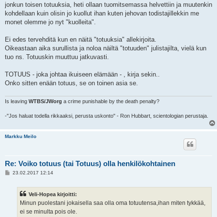
jonkun toisen totuuksia, heti ollaan tuomitsemassa helvettiin ja muutenkin
kohdellaan kuin olisin jo kuollut ihan kuten jehovan todistajillekkin me
monet olemme jo nyt "kuolleita".
Ei edes tervehditä kun en näitä "totuuksia" allekirjoita.
Oikeastaan aika surullista ja noloa näiltä "totuuden" julistajilta, vielä kun
tuo ns. Totuuskin muuttuu jatkuvasti.
TOTUUS - joka johtaa ikuiseen elämään - , kirja sekin..
Onko sitten enään totuus, se on toinen asia se.
Is leaving
WTBS/JWorg
a crime punishable by the death penalty?
-"Jos haluat todella rikkaaksi, perusta uskonto" - Ron Hubbart, scientologian perustaja.
Markku Meilo
Re: Voiko totuus (tai Totuus) olla henkilökohtainen
V
23.02.2017 12:14
i
e
s
Veli-Hopea kirjoitti:
t
i
Minun puolestani jokaisella saa olla oma totuutensa,ihan miten tykkää,
ei se minulta pois ole.