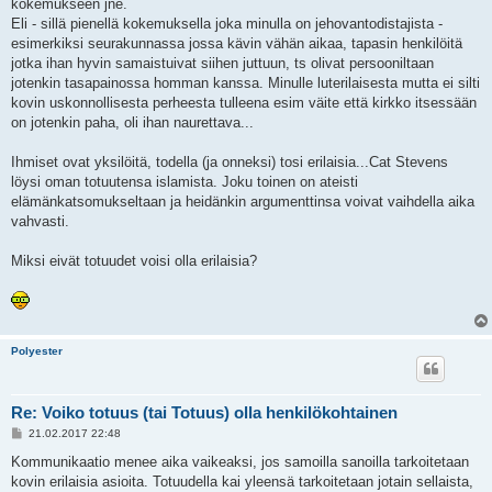
kokemukseen jne.
Eli - sillä pienellä kokemuksella joka minulla on jehovantodistajista -
esimerkiksi seurakunnassa jossa kävin vähän aikaa, tapasin henkilöitä
jotka ihan hyvin samaistuivat siihen juttuun, ts olivat persooniltaan
jotenkin tasapainossa homman kanssa. Minulle luterilaisesta mutta ei silti
kovin uskonnollisesta perheesta tulleena esim väite että kirkko itsessään
on jotenkin paha, oli ihan naurettava...
Ihmiset ovat yksilöitä, todella (ja onneksi) tosi erilaisia...Cat Stevens
löysi oman totuutensa islamista. Joku toinen on ateisti
elämänkatsomukseltaan ja heidänkin argumenttinsa voivat vaihdella aika
vahvasti.
Miksi eivät totuudet voisi olla erilaisia?
Polyester
Re: Voiko totuus (tai Totuus) olla henkilökohtainen
V
21.02.2017 22:48
i
e
Kommunikaatio menee aika vaikeaksi, jos samoilla sanoilla tarkoitetaan
s
kovin erilaisia asioita. Totuudella kai yleensä tarkoitetaan jotain sellaista,
t