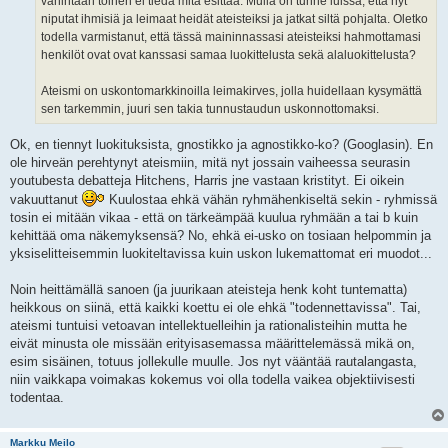
vähintään toinen ei tiedä mitä esittää. Mulla on tunne luissa, että nyt
niputat ihmisiä ja leimaat heidät ateisteiksi ja jatkat siltä pohjalta. Oletko
todella varmistanut, että tässä maininnassasi ateisteiksi hahmottamasi
henkilöt ovat ovat kanssasi samaa luokittelusta sekä alaluokittelusta?
Ateismi on uskontomarkkinoilla leimakirves, jolla huidellaan kysymättä
sen tarkemmin, juuri sen takia tunnustaudun uskonnottomaksi.
Ok, en tiennyt luokituksista, gnostikko ja agnostikko-ko? (Googlasin). En
ole hirveän perehtynyt ateismiin, mitä nyt jossain vaiheessa seurasin
youtubesta debatteja Hitchens, Harris jne vastaan kristityt. Ei oikein
vakuuttanut
Kuulostaa ehkä vähän ryhmähenkiseltä sekin - ryhmissä
tosin ei mitään vikaa - että on tärkeämpää kuulua ryhmään a tai b kuin
kehittää oma näkemyksensä? No, ehkä ei-usko on tosiaan helpommin ja
yksiselitteisemmin luokiteltavissa kuin uskon lukemattomat eri muodot...
Noin heittämällä sanoen (ja juurikaan ateisteja henk koht tuntematta)
heikkous on siinä, että kaikki koettu ei ole ehkä "todennettavissa". Tai,
ateismi tuntuisi vetoavan intellektuelleihin ja rationalisteihin mutta he
eivät minusta ole missään erityisasemassa määrittelemässä mikä on,
esim sisäinen, totuus jollekulle muulle. Jos nyt vääntää rautalangasta,
niin vaikkapa voimakas kokemus voi olla todella vaikea objektiivisesti
todentaa.
Markku Meilo