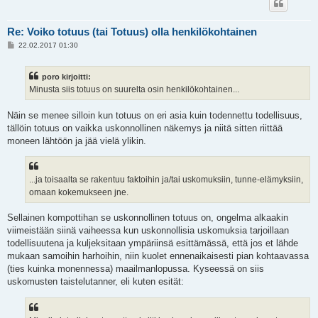
Re: Voiko totuus (tai Totuus) olla henkilökohtainen
V
22.02.2017 01:30
i
e
s
poro kirjoitti:
t
i
Minusta siis totuus on suurelta osin henkilökohtainen...
Näin se menee silloin kun totuus on eri asia kuin todennettu todellisuus,
tällöin totuus on vaikka uskonnollinen näkemys ja niitä sitten riittää
moneen lähtöön ja jää vielä ylikin.
...ja toisaalta se rakentuu faktoihin ja/tai uskomuksiin, tunne-elämyksiin,
omaan kokemukseen jne.
Sellainen kompottihan se uskonnollinen totuus on, ongelma alkaakin
viimeistään siinä vaiheessa kun uskonnollisia uskomuksia tarjoillaan
todellisuutena ja kuljeksitaan ympäriinsä esittämässä, että jos et lähde
mukaan samoihin harhoihin, niin kuolet ennenaikaisesti pian kohtaavassa
(ties kuinka monennessa) maailmanlopussa. Kyseessä on siis
uskomusten taistelutanner, eli kuten esität: