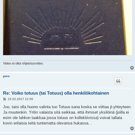
Video ei ollut ohjeistusvideo.
poro
Re: Voiko totuus (tai Totuus) olla henkilökohtainen
V
23.02.2017 21:56
i
e
Joo, taisi olla huono valinta tuo Totuus-sana koska se viittaa jt-yhteyteen.
s
Ja muutenkin. Yritin valaista sitä seikkaa, että ihmiset yksilöinä (joilla ei
t
i
esim ole lahkon taakkaa jossa totuus on kollektiivissa) voivat tallata
kovin erilaisia teitä tuntematta olevansa hukassa...