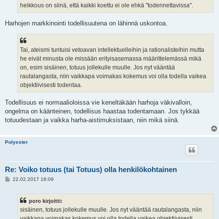
heikkous on siinä, että kaikki koettu ei ole ehkä "todennettavissa".
Harhojen markkinointi todellisuutena on lähinnä uskontoa.
Tai, ateismi tuntuisi vetoavan intellektuelleihin ja rationalisteihin mutta
he eivät minusta ole missään erityisasemassa määrittelemässä mikä
on, esim sisäinen, totuus jollekulle muulle. Jos nyt vääntää
rautalangasta, niin vaikkapa voimakas kokemus voi olla todella vaikea
objektiivisesti todentaa.
Todellisuus ei normaalioloissa vie keneltäkään harhoja väkivalloin,
ongelma on käänteinen, todellisus haastaa todentamaan. Jos tykkää
totuudestaan ja vaikka harha-aistimuksistaan, niin mikä siinä.
Polyester
Re: Voiko totuus (tai Totuus) olla henkilökohtainen
V
22.02.2017 16:09
i
e
s
poro kirjoitti:
t
i
sisäinen, totuus jollekulle muulle. Jos nyt vääntää rautalangasta, niin
vaikkapa voimakas kokemus voi olla todella vaikea objektiivisesti