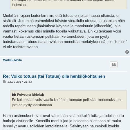
todentaa.
Mielelläni rajaan kuitenkin niin, että totuus on jollain tapaa ulkoista, ei
sisäistä. Jos minä esimerkiksi kävisin vierailulla ufossa, ja uskoisin näin
todella tapahtuneen (lääkärissä käynnin ja matokuurin jälkeenkin), niin
varmasti kokemus olisi minulle todella vaikuttava. En kuitenkaan voisi
vaatia ketään uskomaan pelkkään kertomukseen, jota en pysty
todistamaan. Totuus-sana tavallaan menettää merkityksensä, jos "totuus"
ei ole todistettavissa.
Markku Meilo
Re: Voiko totuus (tai Totuus) olla henkilökohtainen
V
22.02.2017 21:43
i
e
s
Polyester kirjoitti:
t
i
En kuitenkaan voisi vaatia ketään uskomaan pelkkään kertomukseen,
jota en pysty todistamaan.
Harha-aistimukset ovat ovat vähintään sillä hetkellä totta ja todellisuutta
harhoja aistineelle. Kaverilla meni lujaa ja hoidossa ollessaan oli muka
lennellyt avaruusolioiden lentolaitteella. Selvittyään naureskeli itsekin