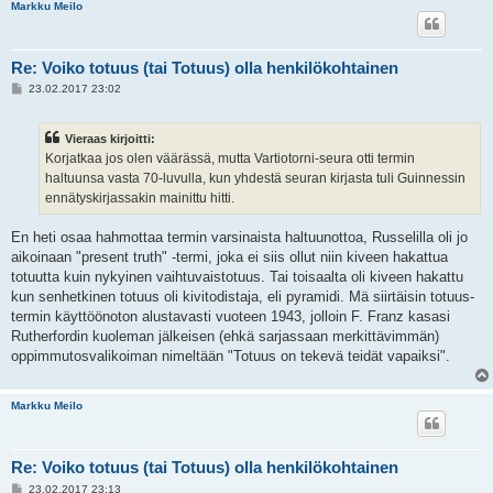
Markku Meilo
Re: Voiko totuus (tai Totuus) olla henkilökohtainen
V
23.02.2017 23:02
i
e
s
Vieraas kirjoitti:
t
i
Korjatkaa jos olen väärässä, mutta Vartiotorni-seura otti termin
haltuunsa vasta 70-luvulla, kun yhdestä seuran kirjasta tuli Guinnessin
ennätyskirjassakin mainittu hitti.
En heti osaa hahmottaa termin varsinaista haltuunottoa, Russelilla oli jo
aikoinaan "present truth" -termi, joka ei siis ollut niin kiveen hakattua
totuutta kuin nykyinen vaihtuvaistotuus. Tai toisaalta oli kiveen hakattu
kun senhetkinen totuus oli kivitodistaja, eli pyramidi. Mä siirtäisin totuus-
termin käyttöönoton alustavasti vuoteen 1943, jolloin F. Franz kasasi
Rutherfordin kuoleman jälkeisen (ehkä sarjassaan merkittävimmän)
oppimmutosvalikoiman nimeltään "Totuus on tekevä teidät vapaiksi".
Markku Meilo
Re: Voiko totuus (tai Totuus) olla henkilökohtainen
V
23.02.2017 23:13