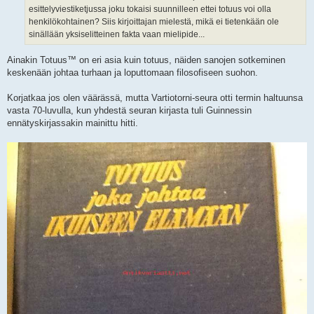
esittelyviestiketjussa joku tokaisi suunnilleen ettei totuus voi olla
henkilökohtainen? Siis kirjoittajan mielestä, mikä ei tietenkään ole
sinällään yksiselitteinen fakta vaan mielipide...
Ainakin Totuus™ on eri asia kuin totuus, näiden sanojen sotkeminen
keskenään johtaa turhaan ja loputtomaan filosofiseen suohon.
Korjatkaa jos olen väärässä, mutta Vartiotorni-seura otti termin haltuunsa
vasta 70-luvulla, kun yhdestä seuran kirjasta tuli Guinnessin
ennätyskirjassakin mainittu hitti.