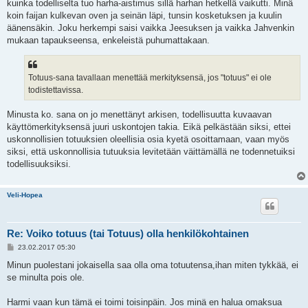
kuinka todelliselta tuo harha-aistimus sillä harhan hetkellä vaikutti. Minä
koin faijan kulkevan oven ja seinän läpi, tunsin kosketuksen ja kuulin
äänensäkin. Joku herkempi saisi vaikka Jeesuksen ja vaikka Jahvenkin
mukaan tapaukseensa, enkeleistä puhumattakaan.
Totuus-sana tavallaan menettää merkityksensä, jos "totuus" ei ole
todistettavissa.
Minusta ko. sana on jo menettänyt arkisen, todellisuutta kuvaavan
käyttömerkityksensä juuri uskontojen takia. Eikä pelkästään siksi, ettei
uskonnollisien totuuksien oleellisia osia kyetä osoittamaan, vaan myös
siksi, että uskonnollisia tutuuksia levitetään väittämällä ne todennetuiksi
todellisuuksiksi.
Veli-Hopea
Re: Voiko totuus (tai Totuus) olla henkilökohtainen
V
23.02.2017 05:30
i
e
Minun puolestani jokaisella saa olla oma totuutensa,ihan miten tykkää, ei
s
se minulta pois ole.
t
i
Harmi vaan kun tämä ei toimi toisinpäin. Jos minä en halua omaksua