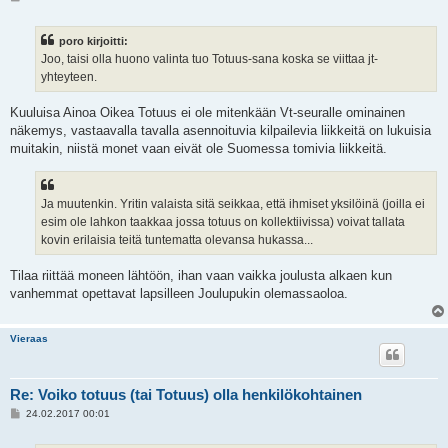
i
e
s
poro kirjoitti:
t
i
Joo, taisi olla huono valinta tuo Totuus-sana koska se viittaa jt-
yhteyteen.
Kuuluisa Ainoa Oikea Totuus ei ole mitenkään Vt-seuralle ominainen
näkemys, vastaavalla tavalla asennoituvia kilpailevia liikkeitä on lukuisia
muitakin, niistä monet vaan eivät ole Suomessa tomivia liikkeitä.
Ja muutenkin. Yritin valaista sitä seikkaa, että ihmiset yksilöinä (joilla ei
esim ole lahkon taakkaa jossa totuus on kollektiivissa) voivat tallata
kovin erilaisia teitä tuntematta olevansa hukassa...
Tilaa riittää moneen lähtöön, ihan vaan vaikka joulusta alkaen kun
vanhemmat opettavat lapsilleen Joulupukin olemassaoloa.
Vieraas
Re: Voiko totuus (tai Totuus) olla henkilökohtainen
V
24.02.2017 00:01
i
e