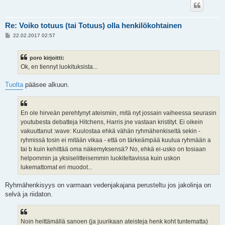
Re: Voiko totuus (tai Totuus) olla henkilökohtainen
V
22.02.2017 02:57
i
e
s
poro kirjoitti:
t
i
Ok, en tiennyt luokituksista...
Tuolta
pääsee alkuun.
En ole hirveän perehtynyt ateismiin, mitä nyt jossain vaiheessa seurasin
youtubesta debatteja Hitchens, Harris jne vastaan kristityt. Ei oikein
vakuuttanut :wave: Kuulostaa ehkä vähän ryhmähenkiseltä sekin -
ryhmissä tosin ei mitään vikaa - että on tärkeämpää kuulua ryhmään a
tai b kuin kehittää oma näkemyksensä? No, ehkä ei-usko on tosiaan
helpommin ja yksiselitteisemmin luokiteltavissa kuin uskon
lukemattomat eri muodot...
Ryhmähenkisyys on varmaan vedenjakajana perusteltu jos jakolinja on
selvä ja riidaton.
Noin heittämällä sanoen (ja juurikaan ateisteja henk koht tuntematta)