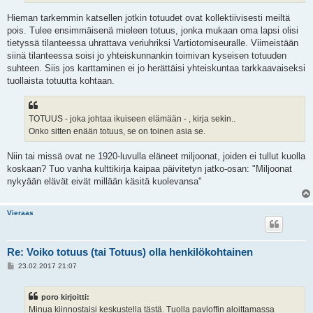
Hieman tarkemmin katsellen jotkin totuudet ovat kollektiivisesti meiltä
pois. Tulee ensimmäisenä mieleen totuus, jonka mukaan oma lapsi olisi
tietyssä tilanteessa uhrattava veriuhriksi Vartiotorniseuralle. Viimeistään
siinä tilanteessa soisi jo yhteiskunnankin toimivan kyseisen totuuden
suhteen. Siis jos karttaminen ei jo herättäisi yhteiskuntaa tarkkaavaiseksi
tuollaista totuutta kohtaan.
TOTUUS - joka johtaa ikuiseen elämään - , kirja sekin..
Onko sitten enään totuus, se on toinen asia se.
Niin tai missä ovat ne 1920-luvulla eläneet miljoonat, joiden ei tullut kuolla
koskaan? Tuo vanha kulttikirja kaipaa päivitetyn jatko-osan: "Miljoonat
nykyään elävät eivät millään käsitä kuolevansa"
Vieraas
Re: Voiko totuus (tai Totuus) olla henkilökohtainen
V
23.02.2017 21:07
i
e
s
poro kirjoitti:
t
i
Minua kiinnostaisi keskustella tästä. Tuolla pavloffin aloittamassa