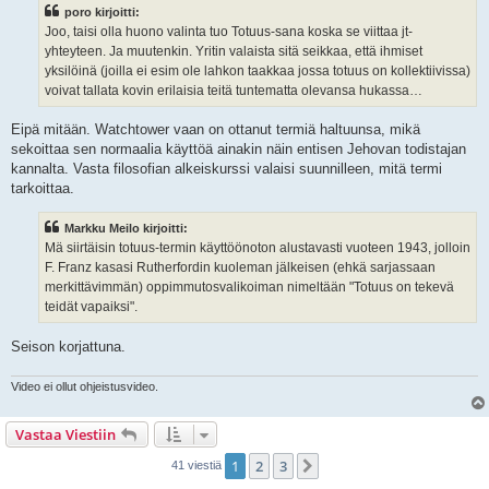
s
poro kirjoitti:
t
i
Joo, taisi olla huono valinta tuo Totuus-sana koska se viittaa jt-
yhteyteen. Ja muutenkin. Yritin valaista sitä seikkaa, että ihmiset
yksilöinä (joilla ei esim ole lahkon taakkaa jossa totuus on kollektiivissa)
voivat tallata kovin erilaisia teitä tuntematta olevansa hukassa…
Eipä mitään. Watchtower vaan on ottanut termiä haltuunsa, mikä
sekoittaa sen normaalia käyttöä ainakin näin entisen Jehovan todistajan
kannalta. Vasta filosofian alkeiskurssi valaisi suunnilleen, mitä termi
tarkoittaa.
Markku Meilo kirjoitti:
Mä siirtäisin totuus-termin käyttöönoton alustavasti vuoteen 1943, jolloin
F. Franz kasasi Rutherfordin kuoleman jälkeisen (ehkä sarjassaan
merkittävimmän) oppimmutosvalikoiman nimeltään "Totuus on tekevä
teidät vapaiksi".
Seison korjattuna.
Video ei ollut ohjeistusvideo.
Vastaa Viestiin
1
2
3
Seuraava
41 viestiä