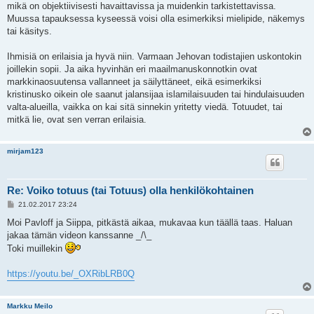
i
mikä on objektiivisesti havaittavissa ja muidenkin tarkistettavissa.
Muussa tapauksessa kyseessä voisi olla esimerkiksi mielipide, näkemys
tai käsitys.
Ihmisiä on erilaisia ja hyvä niin. Varmaan Jehovan todistajien uskontokin
joillekin sopii. Ja aika hyvinhän eri maailmanuskonnotkin ovat
markkinaosuutensa vallanneet ja säilyttäneet, eikä esimerkiksi
kristinusko oikein ole saanut jalansijaa islamilaisuuden tai hindulaisuuden
valta-alueilla, vaikka on kai sitä sinnekin yritetty viedä. Totuudet, tai
mitkä lie, ovat sen verran erilaisia.
mirjam123
Re: Voiko totuus (tai Totuus) olla henkilökohtainen
V
21.02.2017 23:24
i
e
Moi Pavloff ja Siippa, pitkästä aikaa, mukavaa kun täällä taas. Haluan
s
jakaa tämän videon kanssanne _/\_
t
i
Toki muillekin
https://youtu.be/_OXRibLRB0Q
Markku Meilo