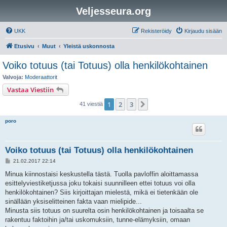
Veljesseura.org
UKK
Rekisteröidy
Kirjaudu sisään
Etusivu
Muut
Yleistä uskonnosta
Voiko totuus (tai Totuus) olla henkilökohtainen
Valvoja:
Moderaattorit
Vastaa Viestiin
1
2
3
Seuraava
41 viestiä
poro
Voiko totuus (tai Totuus) olla henkilökohtainen
V
21.02.2017 22:14
i
e
Minua kiinnostaisi keskustella tästä. Tuolla pavloffin aloittamassa
s
esittelyviestiketjussa joku tokaisi suunnilleen ettei totuus voi olla
t
i
henkilökohtainen? Siis kirjoittajan mielestä, mikä ei tietenkään ole
sinällään yksiselitteinen fakta vaan mielipide...
Minusta siis totuus on suurelta osin henkilökohtainen ja toisaalta se
rakentuu faktoihin ja/tai uskomuksiin, tunne-elämyksiin, omaan