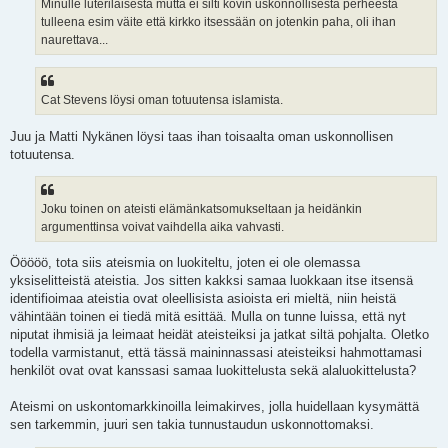
Minulle luterilaisesta mutta ei silti kovin uskonnollisesta perheesta
tulleena esim väite että kirkko itsessään on jotenkin paha, oli ihan
naurettava...
Cat Stevens löysi oman totuutensa islamista.
Juu ja Matti Nykänen löysi taas ihan toisaalta oman uskonnollisen
totuutensa.
Joku toinen on ateisti elämänkatsomukseltaan ja heidänkin
argumenttinsa voivat vaihdella aika vahvasti.
Ööööö, tota siis ateismia on luokiteltu, joten ei ole olemassa
yksiselitteistä ateistia. Jos sitten kakksi samaa luokkaan itse itsensä
identifioimaa ateistia ovat oleellisista asioista eri mieltä, niin heistä
vähintään toinen ei tiedä mitä esittää. Mulla on tunne luissa, että nyt
niputat ihmisiä ja leimaat heidät ateisteiksi ja jatkat siltä pohjalta. Oletko
todella varmistanut, että tässä maininnassasi ateisteiksi hahmottamasi
henkilöt ovat ovat kanssasi samaa luokittelusta sekä alaluokittelusta?
Ateismi on uskontomarkkinoilla leimakirves, jolla huidellaan kysymättä
sen tarkemmin, juuri sen takia tunnustaudun uskonnottomaksi.