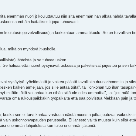
mitä enemmän nuori jt kouluttautuu niin sitä enemmän hän alkaa nähdä tavalla
skoonsa erittäin haitallisesti jopa tuhoavasti.
nen koulutus(oppivelvollisuus) ja korkeintaan ammattikoulu. Se on turvallisin t
elua, mikä on myrkkyä jt-uskolle.
allisista) lähteistä ja se tuhoaa uskon.
 Se haluaa että nuoret pysyisivät uskossa ja palvelisivat järjestöä ja sen tar
lkavat syrjäytyä työelämästä ja vaikea päästä tavallisiin duunarihommiin jo siks
kesken kaiken armeijaan, jos sille antaa töitä", tai "onkohan tuo ihan tasapain
t mitään töitä voi antaa kun eihän sillä ole edes ammattia", tai "jos mää ton 
le varata oma rukouspaikkakin työpaikalta että saa polvistua Mekkaan päin ja t
, koska sen ei tarvi kantaa vastuuta näistä nuorista jotka joutuvat vaikeuksiin
ä vain uskonnonvapauden perusteella. Ei järjestö välitä muusta kuin siitä ett
saisi enemmän lahjoituksia kun tulee enemmän jäseniä.