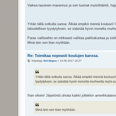
Vaikea tasoinen masennus ja sen tuomat muistihäiriöt, haj
Yritän tällä sotkulla sanoa: Älkää empikö mennä kouluun! O
taloudellisen tyydytyksen; se säästää hyvin monelta murhe
Paras vaihtoehto on rohkeasti vaihtaa paikkakuntaa ja siel
Minä tein sen liian myöhään.
Re: Toimikaa nopeasti koulujen kanssa.
V
Kirjoittaja
Veli-Hopea
»
14.06.2017 19:27
i
e
s
t
i
Yritän tällä sotkulla sanoa: Älkää empikö mennä kouluun! O
tyydytyksen; se säästää hyvin monelta murheelta myös pa
Ihan oikein! Järjetöntä uhrata kaikki jollekkin amerikkalaise
Minä tein sen liian myöhään.