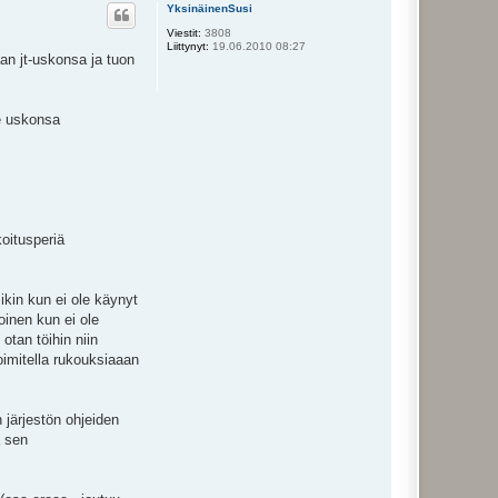
ö
YksinäinenSusi
s
Viestit:
3808
Liittynyt:
19.06.2010 08:27
an jt-uskonsa ja tuon
ie uskonsa
koitusperiä
ikin kun ei ole käynyt
oinen kun ei ole
otan töihin niin
oimitella rukouksiaaan
 järjestön ohjeiden
ä sen