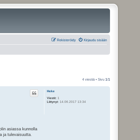
Rekisteröidy
Kirjaudu sisään
4 viestiä • Sivu
1
/
1
Heke
Viestit:
1
Liittynyt:
14.06.2017 13:34
olin asiassa kunnolla
 ja tulevaisuutta.