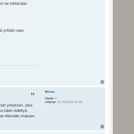
in tai tehtävään
ä yrittää vaan
Y
l
ö
Welmu
s
Viestit:
7
Liittynyt:
21.09.2016 19:49
oman yrityksen, joka
 tulee riideltyä
tulee elämään mukaan.
Y
l