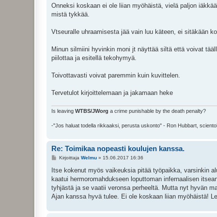
Onneksi koskaan ei ole liian myöhäistä, vielä paljon iäkk
mistä tykkää.
Vtseuralle uhraamisesta jää vain luu käteen, ei sitäkään k
Minun silmiini hyvinkin moni jt näyttää siltä että voivat tä
piilottaa ja esitellä tekohymyä.
Toivottavasti voivat paremmin kuin kuvittelen.
Tervetulot kirjoittelemaan ja jakamaan heke
Is leaving
WTBS/JWorg
a crime punishable by the death penalty?
-"Jos haluat todella rikkaaksi, perusta uskonto" - Ron Hubbart, sciento
Re: Toimikaa nopeasti koulujen kanssa.
V
Kirjoittaja
Welmu
»
15.06.2017 16:36
i
e
Itse kokenut myös vaikeuksia pitää työpaikka, varsinkin alus
s
kaatui hermoromahdukseen loputtoman infernaalisen itseanal
t
i
tyhjästä ja se vaatii veronsa perheeltä. Mutta nyt hyvän m
Ajan kanssa hyvä tulee. Ei ole koskaan liian myöhäistä! L