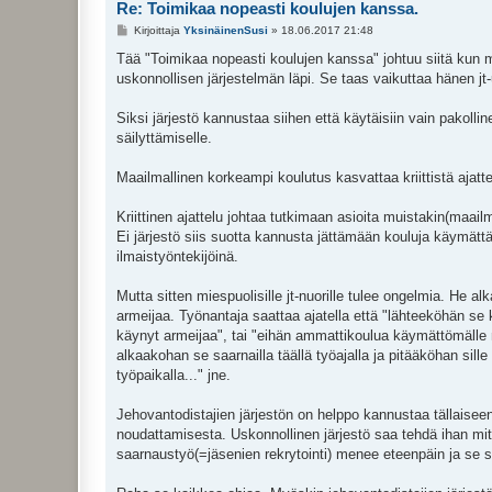
Re: Toimikaa nopeasti koulujen kanssa.
V
Kirjoittaja
YksinäinenSusi
»
18.06.2017 21:48
i
e
Tää "Toimikaa nopeasti koulujen kanssa" johtuu siitä kun 
s
uskonnollisen järjestelmän läpi. Se taas vaikuttaa hänen jt-u
t
i
Siksi järjestö kannustaa siihen että käytäisiin vain pakolli
säilyttämiselle.
Maailmallinen korkeampi koulutus kasvattaa kriittistä ajatt
Kriittinen ajattelu johtaa tutkimaan asioita muistakin(maailm
Ei järjestö siis suotta kannusta jättämään kouluja käymättä.
ilmaistyöntekijöinä.
Mutta sitten miespuolisille jt-nuorille tulee ongelmia. He a
armeijaa. Työnantaja saattaa ajatella että "lähteeköhän se 
käynyt armeijaa", tai "eihän ammattikoulua käymättömälle ny
alkaakohan se saarnailla täällä työajalla ja pitääköhan sil
työpaikalla..." jne.
Jehovantodistajien järjestön on helppo kannustaa tällaiseen
noudattamisesta. Uskonnollinen järjestö saa tehdä ihan mit
saarnaustyö(=jäsenien rekrytointi) menee eteenpäin ja se 