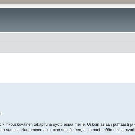
en.
 kiihkouskovainen takapiruna syötti asiaa meille. Uskoin asiaan puhtaasti ja 
 samalla irtautuminen alkoi pian sen jälkeen; aloin miettimään omilla aivoilla