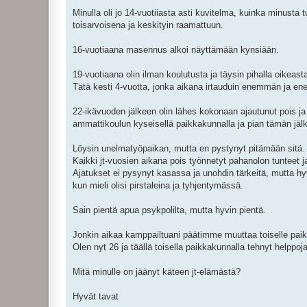
Minulla oli jo 14-vuotiiasta asti kuvitelma, kuinka minusta 
toisarvoisena ja keskityin raamattuun.
16-vuotiaana masennus alkoi näyttämään kynsiään.
19-vuotiaana olin ilman koulutusta ja täysin pihalla oikeas
Tätä kesti 4-vuotta, jonka aikana irtauduin enemmän ja e
22-ikävuoden jälkeen olin lähes kokonaan ajautunut pois ja
ammattikoulun kyseisellä paikkakunnalla ja pian tämän jäl
Löysin unelmatyöpaikan, mutta en pystynyt pitämään sitä.
Kaikki jt-vuosien aikana pois työnnetyt pahanolon tunteet 
Ajatukset ei pysynyt kasassa ja unohdin tärkeitä, mutta hyvi
kun mieli olisi pirstaleina ja tyhjentymässä.
Sain pientä apua psykpolilta, mutta hyvin pientä.
Jonkin aikaa kamppailtuani päätimme muuttaa toiselle paikk
Olen nyt 26 ja täällä toisella paikkakunnalla tehnyt helppoja 
Mitä minulle on jäänyt käteen jt-elämästä?
Hyvät tavat