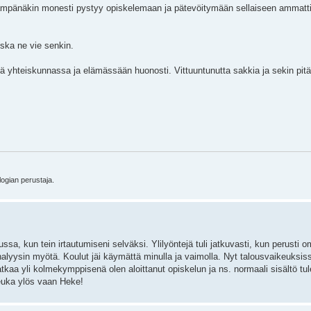
äämpänäkin monesti pystyy opiskelemaan ja pätevöitymään sellaiseen ammatti
oska ne vie senkin.
ällä yhteiskunnassa ja elämässään huonosti. Vittuuntunutta sakkia ja sekin pitä
logian perustaja.
sa, kun tein irtautumiseni selväksi. Ylilyöntejä tuli jatkuvasti, kun perusti 
yysin myötä. Koulut jäi käymättä minulla ja vaimolla. Nyt talousvaikeuksissa
atkaa yli kolmekymppisenä olen aloittanut opiskelun ja ns. normaali sisältö 
euka ylös vaan Heke!