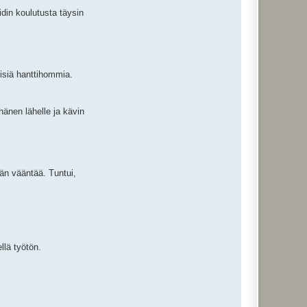
idin koulutusta täysin
öisiä hanttihommia.
hänen lähelle ja kävin
ään vääntää. Tuntui,
ellä työtön.