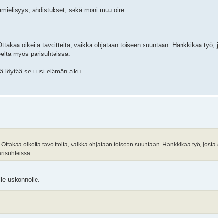
amielisyys, ahdistukset, sekä moni muu oire.
ttakaa oikeita tavoitteita, vaikka ohjataan toiseen suuntaan. Hankkikaa työ, 
elta myös parisuhteissa.
tä löytää se uusi elämän alku.
ttakaa oikeita tavoitteita, vaikka ohjataan toiseen suuntaan. Hankkikaa työ, josta 
risuhteissa.
lle uskonnolle.