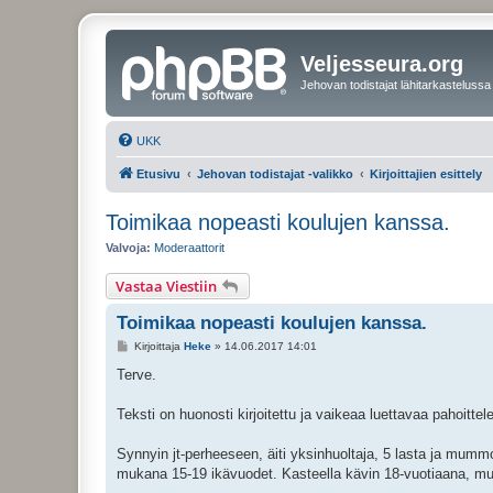
Veljesseura.org
Jehovan todistajat lähitarkastelussa
UKK
Etusivu
Jehovan todistajat -valikko
Kirjoittajien esittely
Toimikaa nopeasti koulujen kanssa.
Valvoja:
Moderaattorit
Vastaa Viestiin
Toimikaa nopeasti koulujen kanssa.
V
Kirjoittaja
Heke
»
14.06.2017 14:01
i
e
Terve.
s
t
i
Teksti on huonosti kirjoitettu ja vaikeaa luettavaa pahoittel
Synnyin jt-perheeseen, äiti yksinhuoltaja, 5 lasta ja mummo
mukana 15-19 ikävuodet. Kasteella kävin 18-vuotiaana, mutta