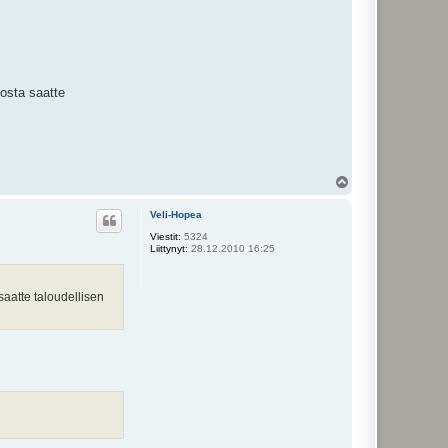
josta saatte
Y
l
ö
Veli-Hopea
s
Viestit:
5324
Liittynyt:
28.12.2010 16:25
saatte taloudellisen