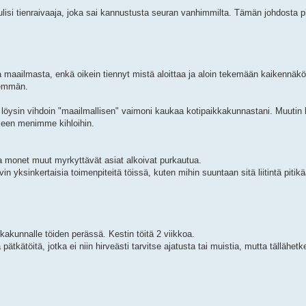
tulisi tienraivaaja, joka sai kannustusta seuran vanhimmilta. Tämän johdosta p
ta maailmasta, enkä oikein tiennyt mistä aloittaa ja aloin tekemään kaikennäk
nemmän.
 löysin vihdoin "maailmallisen" vaimoni kaukaa kotipaikkakunnastani. Muutin 
keen menimme kihloihin.
ja monet muut myrkyttävät asiat alkoivat purkautua.
n yksinkertaisia toimenpiteitä töissä, kuten mihin suuntaan sitä liitintä pitik
akunnalle töiden perässä. Kestin töitä 2 viikkoa.
pätkätöitä, jotka ei niin hirveästi tarvitse ajatusta tai muistia, mutta tällähetk