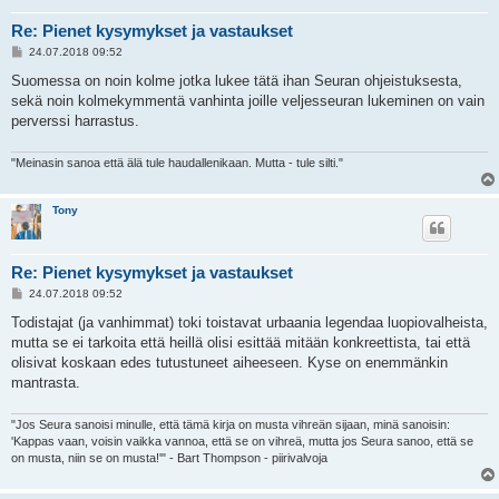
Re: Pienet kysymykset ja vastaukset
V
24.07.2018 09:52
i
e
Suomessa on noin kolme jotka lukee tätä ihan Seuran ohjeistuksesta,
s
sekä noin kolmekymmentä vanhinta joille veljesseuran lukeminen on vain
t
i
perverssi harrastus.
"Meinasin sanoa että älä tule haudallenikaan. Mutta - tule silti."
Tony
Re: Pienet kysymykset ja vastaukset
V
24.07.2018 09:52
i
e
Todistajat (ja vanhimmat) toki toistavat urbaania legendaa luopiovalheista,
s
mutta se ei tarkoita että heillä olisi esittää mitään konkreettista, tai että
t
i
olisivat koskaan edes tutustuneet aiheeseen. Kyse on enemmänkin
mantrasta.
"Jos Seura sanoisi minulle, että tämä kirja on musta vihreän sijaan, minä sanoisin:
'Kappas vaan, voisin vaikka vannoa, että se on vihreä, mutta jos Seura sanoo, että se
on musta, niin se on musta!'" - Bart Thompson - piirivalvoja