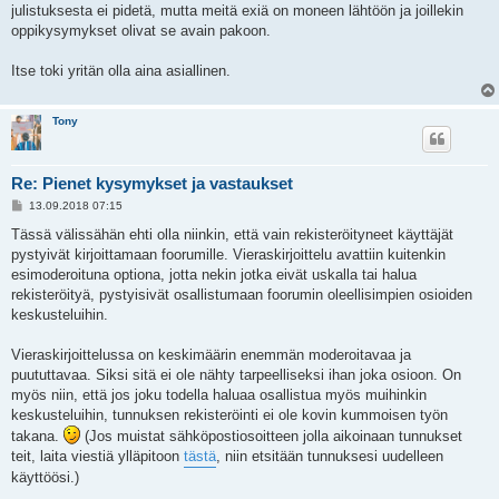
julistuksesta ei pidetä, mutta meitä exiä on moneen lähtöön ja joillekin
oppikysymykset olivat se avain pakoon.
Itse toki yritän olla aina asiallinen.
Tony
Re: Pienet kysymykset ja vastaukset
V
13.09.2018 07:15
i
e
Tässä välissähän ehti olla niinkin, että vain rekisteröityneet käyttäjät
s
pystyivät kirjoittamaan foorumille. Vieraskirjoittelu avattiin kuitenkin
t
i
esimoderoituna optiona, jotta nekin jotka eivät uskalla tai halua
rekisteröityä, pystyisivät osallistumaan foorumin oleellisimpien osioiden
keskusteluihin.
Vieraskirjoittelussa on keskimäärin enemmän moderoitavaa ja
puututtavaa. Siksi sitä ei ole nähty tarpeelliseksi ihan joka osioon. On
myös niin, että jos joku todella haluaa osallistua myös muihinkin
keskusteluihin, tunnuksen rekisteröinti ei ole kovin kummoisen työn
takana.
(Jos muistat sähköpostiosoitteen jolla aikoinaan tunnukset
teit, laita viestiä ylläpitoon
tästä
, niin etsitään tunnuksesi uudelleen
käyttöösi.)