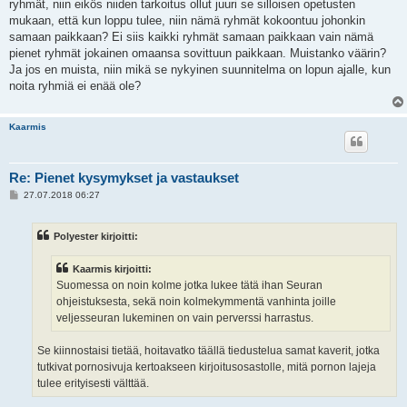
ryhmät, niin eikös niiden tarkoitus ollut juuri se silloisen opetusten
mukaan, että kun loppu tulee, niin nämä ryhmät kokoontuu johonkin
samaan paikkaan? Ei siis kaikki ryhmät samaan paikkaan vain nämä
pienet ryhmät jokainen omaansa sovittuun paikkaan. Muistanko väärin?
Ja jos en muista, niin mikä se nykyinen suunnitelma on lopun ajalle, kun
noita ryhmiä ei enää ole?
Kaarmis
Re: Pienet kysymykset ja vastaukset
V
27.07.2018 06:27
i
e
s
Polyester kirjoitti:
t
i
Kaarmis kirjoitti:
Suomessa on noin kolme jotka lukee tätä ihan Seuran
ohjeistuksesta, sekä noin kolmekymmentä vanhinta joille
veljesseuran lukeminen on vain perverssi harrastus.
Se kiinnostaisi tietää, hoitavatko täällä tiedustelua samat kaverit, jotka
tutkivat pornosivuja kertoakseen kirjoitusosastolle, mitä pornon lajeja
tulee erityisesti välttää.