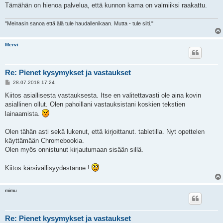
Tämähän on hienoa palvelua, että kunnon kama on valmiiksi raakattu.
"Meinasin sanoa että älä tule haudallenikaan. Mutta - tule silti."
Mervi
Re: Pienet kysymykset ja vastaukset
V
28.07.2018 17:24
i
e
Kiitos asiallisesta vastauksesta. Itse en valitettavasti ole aina kovin
s
asiallinen ollut. Olen pahoillani vastauksistani koskien tekstien
t
i
lainaamista.
Olen tähän asti sekä lukenut, että kirjoittanut. tabletilla. Nyt opettelen
käyttämään Chromebookia.
Olen myös onnistunut kirjautumaan sisään sillä.
Kiitos kärsivällisyydestänne !
mimu
Re: Pienet kysymykset ja vastaukset