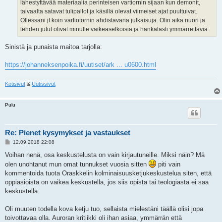
lähestyttävää materiaalia perinteisen vartiornin sijaan kun demonit,
taivaalta satavat tulipallot ja käsillä olevat viimeiset ajat puuttuivat.
Ollessani jt koin vartiotornin ahdistavana julkaisuja. Olin aika nuori ja
lehden jutut olivat minulle vaikeaselkoisia ja hankalasti ymmärrettäviä.
Sinistä ja punaista maitoa tarjolla:
https://johanneksenpoika.fi/uutiset/ark ... u0600.html
Kotisivut
&
Uutissivut
Pulu
Re: Pienet kysymykset ja vastaukset
V
12.09.2018 22:08
i
e
Voihan nenä, osa keskustelusta on vain kirjautuneille. Miksi näin? Mä
s
olen unohtanut mun omat tunnukset vuosia sitten
piti vain
t
i
kommentoida tuota Oraskkelin kolminaisuusketjukeskustelua siten, että
oppiasioista on vaikea keskustella, jos siis opista tai teologiasta ei saa
keskustella.
Oli muuten todella kova ketju tuo, sellaista mielestäni täällä olisi jopa
toivottavaa olla. Auroran kritiikki oli ihan asiaa, ymmärrän että