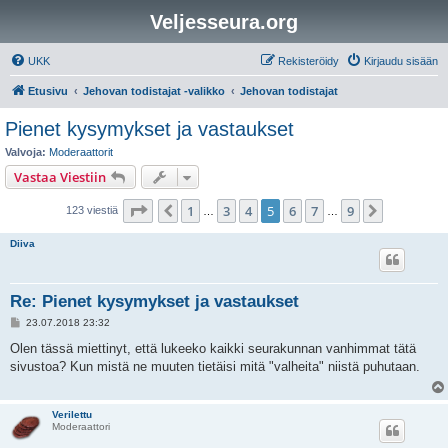
Veljesseura.org
UKK
Rekisteröidy
Kirjaudu sisään
Etusivu
Jehovan todistajat -valikko
Jehovan todistajat
Pienet kysymykset ja vastaukset
Valvoja:
Moderaattorit
Vastaa Viestiin
Sivu
5
/
9
1
3
4
5
6
7
9
Edellinen
Seuraava
123 viestiä
…
…
Diiva
Re: Pienet kysymykset ja vastaukset
V
23.07.2018 23:32
i
e
Olen tässä miettinyt, että lukeeko kaikki seurakunnan vanhimmat tätä
s
sivustoa? Kun mistä ne muuten tietäisi mitä "valheita" niistä puhutaan.
t
i
Verilettu
Moderaattori