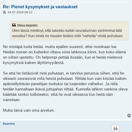
Re: Pienet kysymykset ja vastaukset
V
24.07.2018 09:12
i
e
s
Diiva kirjoitti:
t
i
Olen tässä miettinyt, että lukeeko kaikki seurakunnan vanhimmat tätä
sivustoa? Kun mistä ne muuten tietäisi mitä "valheita" niistä puhutaan.
No mistäpä tuota tietää, mutta epäilen suuresti, ettei monikaan lue.
Heidän monen on kuitenkin oltava siinä lahkossa kiinni, kun koko elämä
on siihen upotettu. On helpompi pettää itseään, kun ei herää mielessä
kysymyksiä kaiken älyttömyydestä.
Se että he tietäisivät mitä puhutaan, ei tarvitse perustua siihen, että he
oikeasti seuraisivat mitä heistä puhutaan. Riittää kun vain kiistää kaiken
epämiellyttävän panettijan touhuksi tai luopioiden valheiksi. Ja niitä
heidän kannaltaan ikäviä juttujahan riittää. Kunnolla lahkon vankina oleva
kääntää senkin todisteeksi, että he ovat oikeassa kun heitä näin
vainotaan.
Mutta tämä vain oma arveluni.
Kaarmis