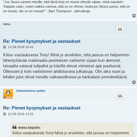
"Jos Seura sanoisi minulle, että tämä kirja on musta vihreän sijaan, minä sanoisin:
'Kappas vaan, voisin vaikka vannoa, että se on vihreä, mutta jos Seura sanoo, että se
on musta, niin se on musta!'" - Bart Thompson - piirivalvoja
mimu
Re: Pienet kysymykset ja vastaukset
V
12.09.2018 10:42
i
e
Kiitos vastauksesta Tony! Minä jo arvelinkin, että jaossa on helpommin
s
lähestyttävää materiaalia perinteisen vartiornin sijaan kun demonit,
t
i
taivaalta satavat tulipallot ja käsillä olevat viimeiset ajat puuttuivat.
Ollessani jt koin vartiotornin ahdistavana julkaisuja. Olin aika nuori ja
lehden jutut olivat minulle vaikeaselkoisia ja hankalasti ymmärrettäviä.
Johanneksen poika
Re: Pienet kysymykset ja vastaukset
V
12.09.2018 13:51
i
e
s
mimu kirjoitti:
t
i
Kiitos vastauksesta Tony! Minä jo arvelinkin, että jaossa on helpommin