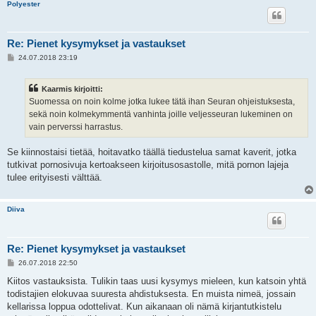
Polyester
Re: Pienet kysymykset ja vastaukset
V
24.07.2018 23:19
i
e
s
Kaarmis kirjoitti:
t
i
Suomessa on noin kolme jotka lukee tätä ihan Seuran ohjeistuksesta,
sekä noin kolmekymmentä vanhinta joille veljesseuran lukeminen on
vain perverssi harrastus.
Se kiinnostaisi tietää, hoitavatko täällä tiedustelua samat kaverit, jotka
tutkivat pornosivuja kertoakseen kirjoitusosastolle, mitä pornon lajeja
tulee erityisesti välttää.
Diiva
Re: Pienet kysymykset ja vastaukset
V
26.07.2018 22:50
i
e
Kiitos vastauksista. Tulikin taas uusi kysymys mieleen, kun katsoin yhtä
s
todistajien elokuvaa suuresta ahdistuksesta. En muista nimeä, jossain
t
i
kellarissa loppua odottelivat. Kun aikanaan oli nämä kirjantutkistelu