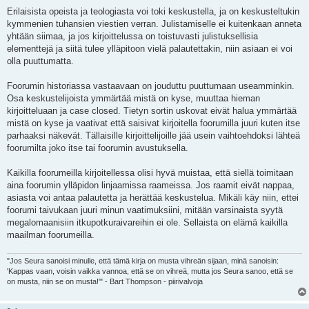
Erilaisista opeista ja teologiasta voi toki keskustella, ja on keskusteltukin
kymmenien tuhansien viestien verran. Julistamiselle ei kuitenkaan anneta
yhtään siimaa, ja jos kirjoittelussa on toistuvasti julistuksellisia
elementtejä ja siitä tulee ylläpitoon vielä palautettakin, niin asiaan ei voi
olla puuttumatta.
Foorumin historiassa vastaavaan on jouduttu puuttumaan useamminkin.
Osa keskustelijoista ymmärtää mistä on kyse, muuttaa hieman
kirjoitteluaan ja case closed. Tietyn sortin uskovat eivät halua ymmärtää
mistä on kyse ja vaativat että saisivat kirjoitella foorumilla juuri kuten itse
parhaaksi näkevät. Tällaisille kirjoittelijoille jää usein vaihtoehdoksi lähteä
foorumilta joko itse tai foorumin avustuksella.
Kaikilla foorumeilla kirjoitellessa olisi hyvä muistaa, että siellä toimitaan
aina foorumin ylläpidon linjaamissa raameissa. Jos raamit eivät nappaa,
asiasta voi antaa palautetta ja herättää keskustelua. Mikäli käy niin, ettei
foorumi taivukaan juuri minun vaatimuksiini, mitään varsinaista syytä
megalomaanisiin itkupotkuraivareihin ei ole. Sellaista on elämä kaikilla
maailman foorumeilla.
"Jos Seura sanoisi minulle, että tämä kirja on musta vihreän sijaan, minä sanoisin:
'Kappas vaan, voisin vaikka vannoa, että se on vihreä, mutta jos Seura sanoo, että se
on musta, niin se on musta!'" - Bart Thompson - piirivalvoja