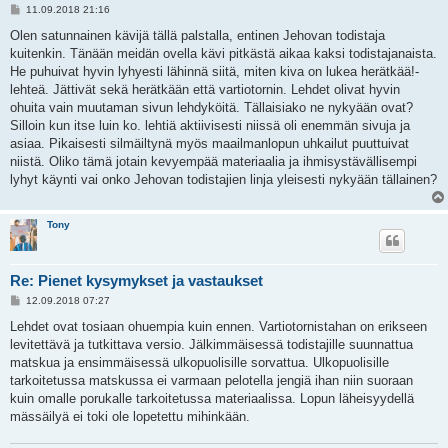
V
11.09.2018 21:16
i
e
Olen satunnainen kävijä tällä palstalla, entinen Jehovan todistaja
s
kuitenkin. Tänään meidän ovella kävi pitkästä aikaa kaksi todistajanaista.
t
i
He puhuivat hyvin lyhyesti lähinnä siitä, miten kiva on lukea herätkää!-
lehteä. Jättivät sekä herätkään että vartiotornin. Lehdet olivat hyvin
ohuita vain muutaman sivun lehdyköitä. Tällaisiako ne nykyään ovat?
Silloin kun itse luin ko. lehtiä aktiivisesti niissä oli enemmän sivuja ja
asiaa. Pikaisesti silmäiltynä myös maailmanlopun uhkailut puuttuivat
niistä. Oliko tämä jotain kevyempää materiaalia ja ihmisystävällisempi
lyhyt käynti vai onko Jehovan todistajien linja yleisesti nykyään tällainen?
Tony
Re: Pienet kysymykset ja vastaukset
V
12.09.2018 07:27
i
e
Lehdet ovat tosiaan ohuempia kuin ennen. Vartiotornistahan on erikseen
s
levitettävä ja tutkittava versio. Jälkimmäisessä todistajille suunnattua
t
i
matskua ja ensimmäisessä ulkopuolisille sorvattua. Ulkopuolisille
tarkoitetussa matskussa ei varmaan pelotella jengiä ihan niin suoraan
kuin omalle porukalle tarkoitetussa materiaalissa. Lopun läheisyydellä
mässäilyä ei toki ole lopetettu mihinkään.