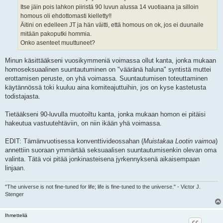
Itse jäin pois lahkon piiristä 90 luvun alussa 14 vuotiaana ja silloin
homous oli ehdottomasti kielletty!!
Äitini on edelleen JT ja hän väitti, että homous on ok, jos ei duunaile
mitään pakoputki hommia.
Onko asenteet muuttuneet?
Minun käsittääkseni vuosikymmeniä voimassa ollut kanta, jonka mukaan
homoseksuaalinen suuntautuminen on "vääränä haluna" syntistä muttei
erottamisen peruste, on yhä voimassa. Suuntautumisen toteuttaminen
käytännössä toki kuuluu aina komiteajuttuihin, jos on kyse kastetusta
todistajasta.
Tietääkseni 90-luvulla muotoiltu kanta, jonka mukaan homon ei pitäisi
hakeutua vastuutehtäviin, on niin ikään yhä voimassa.
EDIT: Tämänvuotisessa konventtivideossahan (
Muistakaa Lootin vaimoa
)
annettiin suoraan ymmärtää seksuaalisen suuntautumisenkin olevan oma
valinta. Tätä voi pitää jonkinasteisena jyrkennyksenä aikaisempaan
linjaan.
"The universe is not fine-tuned for life; life is fine-tuned to the universe." - Victor J.
Stenger
Ihmetteliä