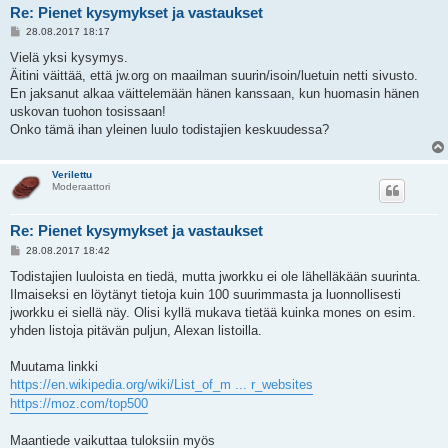
Re: Pienet kysymykset ja vastaukset
V
28.08.2017 18:17
i
e
Vielä yksi kysymys.
s
Äitini väittää, että jw.org on maailman suurin/isoin/luetuin netti sivusto.
t
i
En jaksanut alkaa väittelemään hänen kanssaan, kun huomasin hänen
uskovan tuohon tosissaan!
Onko tämä ihan yleinen luulo todistajien keskuudessa?
Verilettu
Moderaattori
Re: Pienet kysymykset ja vastaukset
V
28.08.2017 18:42
i
e
Todistajien luuloista en tiedä, mutta jworkku ei ole lähelläkään suurinta.
s
Ilmaiseksi en löytänyt tietoja kuin 100 suurimmasta ja luonnollisesti
t
i
jworkku ei siellä näy. Olisi kyllä mukava tietää kuinka mones on esim.
yhden listoja pitävän puljun, Alexan listoilla.
Muutama linkki
https://en.wikipedia.org/wiki/List_of_m ... r_websites
https://moz.com/top500
Maantiede vaikuttaa tuloksiin myös