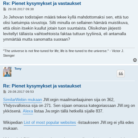
Re: Pienet kysymykset ja vastaukset
V
29.08.2017 09:38
i
e
Jo Jehovan todistajien määrä tekee kyllä mahdottomaksi sen, että tuo
s
olisi luetuimpia sivustoja. Silti minulla on sellainen hämärä muistikuva,
t
i
että olisin itsekin kuullut jotain tuon suuntaista. Olisikohan järjestö
levitellyt tällaista vaihtoehtoista faktaa tuttuun tyyliinsä, eli antamalla
ymmärtää mutta sanomatta suoraan?
"The universe is not fine-tuned for life; life is fine-tuned to the universe." - Victor J.
Stenger
Tony
Re: Pienet kysymykset ja vastaukset
V
29.08.2017 09:53
i
e
SimilarWebin mukaan
JW.orgin maailmanlaajuinen sija on 362,
s
Yhdysvalloissa sija on 271. Sen sijaan omassa kategoriassaan JW.org on
t
i
ykkösenä.
Alexa
listaa Jw.orgin tällä hetkellä sijalle 837.
Wikipedian
List of most popular websites
-listaukseen JW.org ei yllä edes
mukaan.