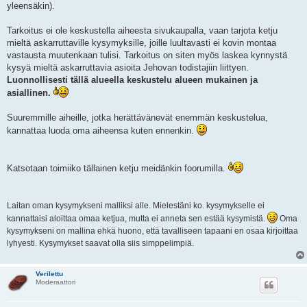
yleensäkin).
Tarkoitus ei ole keskustella aiheesta sivukaupalla, vaan tarjota ketju
mieltä askarruttaville kysymyksille, joille luultavasti ei kovin montaa
vastausta muutenkaan tulisi. Tarkoitus on siten myös laskea kynnystä
kysyä mieltä askarruttavia asioita Jehovan todistajiin liittyen.
Luonnollisesti tällä alueella keskustelu alueen mukainen ja
asiallinen.
Suuremmille aiheille, jotka herättävänevät enemmän keskustelua,
kannattaa luoda oma aiheensa kuten ennenkin.
Katsotaan toimiiko tällainen ketju meidänkin foorumilla.
Laitan oman kysymykseni malliksi alle. Mielestäni ko. kysymykselle ei
kannattaisi aloittaa omaa ketjua, mutta ei anneta sen estää kysymistä.
Oma
kysymykseni on mallina ehkä huono, että tavalliseen tapaani en osaa kirjoittaa
lyhyesti. Kysymykset saavat olla siis simppelimpiä.
Verilettu
Moderaattori