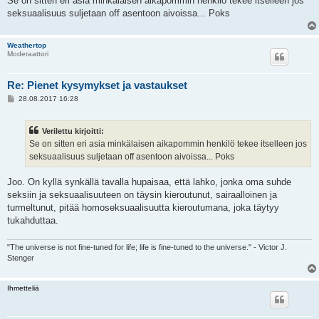
Se on sitten eri asia minkälaisen aikapommin henkilö tekee itselleen jos
seksuaalisuus suljetaan off asentoon aivoissa... Poks
Weathertop
Moderaattori
Re: Pienet kysymykset ja vastaukset
V
28.08.2017 16:28
i
e
s
Verilettu kirjoitti:
t
i
Se on sitten eri asia minkälaisen aikapommin henkilö tekee itselleen jos
seksuaalisuus suljetaan off asentoon aivoissa... Poks
Joo. On kyllä synkällä tavalla hupaisaa, että lahko, jonka oma suhde
seksiin ja seksuaalisuuteen on täysin kieroutunut, sairaalloinen ja
turmeltunut, pitää homoseksuaalisuutta kieroutumana, joka täytyy
tukahduttaa.
"The universe is not fine-tuned for life; life is fine-tuned to the universe." - Victor J.
Stenger
Ihmetteliä