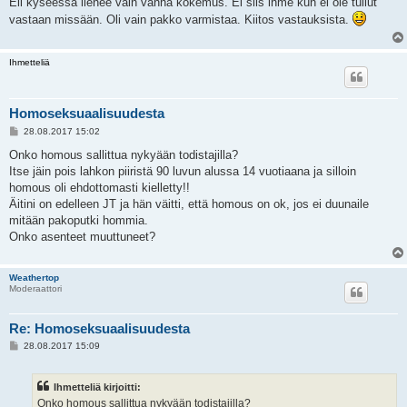
Eli kyseessä lienee vain vanha kokemus. Ei siis ihme kun ei ole tullut
s
vastaan missään. Oli vain pakko varmistaa. Kiitos vastauksista.
t
i
Ihmetteliä
Homoseksuaalisuudesta
V
28.08.2017 15:02
i
e
Onko homous sallittua nykyään todistajilla?
s
Itse jäin pois lahkon piiristä 90 luvun alussa 14 vuotiaana ja silloin
t
i
homous oli ehdottomasti kielletty!!
Äitini on edelleen JT ja hän väitti, että homous on ok, jos ei duunaile
mitään pakoputki hommia.
Onko asenteet muuttuneet?
Weathertop
Moderaattori
Re: Homoseksuaalisuudesta
V
28.08.2017 15:09
i
e
s
Ihmetteliä kirjoitti:
t
i
Onko homous sallittua nykyään todistajilla?