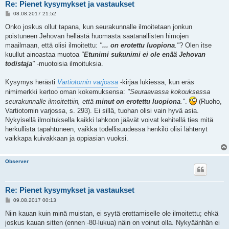
Re: Pienet kysymykset ja vastaukset
V
08.08.2017 21:52
i
e
Onko joskus ollut tapana, kun seurakunnalle ilmoitetaan jonkun
s
poistuneen Jehovan hellästä huomasta saatanallisten himojen
t
i
maailmaan, että olisi ilmoitettu:
"
... on erotettu luopiona
."
? Olen itse
kuullut ainoastaa muotoa
"
Etunimi sukunimi ei ole enää Jehovan
todistaja
"
-muotoisia ilmoituksia.
Kysymys herästi
Vartiotornin varjossa
-kirjaa lukiessa, kun eräs
nimimerkki kertoo oman kokemuksensa:
"Seuraavassa kokouksessa
seurakunnalle ilmoitettiin, että
minut on erotettu luopiona
."
.
(Ruoho,
Vartiotornin varjossa, s. 293). Ei sillä, tuohan olisi vain hyvä asia.
Nykyisellä ilmoituksella kaikki lahkoon jäävät voivat kehitellä ties mitä
herkullista tapahtuneen, vaikka todellisuudessa henkilö olisi lähtenyt
vaikkapa kuivakkaan ja oppiasian vuoksi.
Observer
Re: Pienet kysymykset ja vastaukset
V
09.08.2017 00:13
i
e
Niin kauan kuin minä muistan, ei syytä erottamiselle ole ilmoitettu; ehkä
s
joskus kauan sitten (ennen -80-lukua) näin on voinut olla. Nykyäänhän ei
t