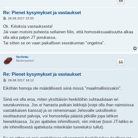
Re: Pienet kysymykset ja vastaukset
V
28.08.2017 15:55
i
e
Ok. Kiitoksia vastauksesta!
s
Jäi vaan mutsini puheista sellainen fiilis, että homoseksuaalisuutta alkaa
t
i
olla aika paljon JT porukassa..
Tai sitten se on vaan paikallisen seurakunnan "ongelma".
Verilettu
Moderaattori
Re: Pienet kysymykset ja vastaukset
V
28.08.2017 16:12
i
e
Eiköhän homoja ole määrällisesti siinä missä "maailmallisissakin".
s
t
i
Siinä voi olla eroa, miten yksittäisiin henkilöihin suhtaudutaan eri
seurakunnissa. Jos ei harrasta poikain leikkejä (voipi olla ihan naimisissa
vastakkaisen kanssa) ja on nimenomaan Jehovalle uskolliseksi
osoittautunut palvoja, voi homostelija päästä pitkälle jopa lahkon
hierarkkiassa. Ja jos ajattelee inhimillisesti, niin miksei (tosin JT-lahko ei
ole inhimillisestä ajattelusta mitenkään tunnetuksi tullut).