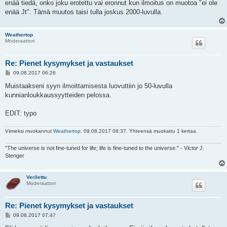
i
enää tiedä, onko joku erotettu vai eronnut kun ilmoitus on muotoa "ei ole
enää Jt". Tämä muutos taisi tulla joskus 2000-luvulla.
Weathertop
Moderaattori
Re: Pienet kysymykset ja vastaukset
V
09.08.2017 06:26
i
e
Muistaakseni syyn ilmoittamisesta luovuttiin jo 50-luvulla
s
kunnianloukkaussyytteiden pelossa.
t
i
EDIT: typo
Viimeksi muokannut
Weathertop
, 09.08.2017 08:37. Yhteensä muokattu 1 kertaa.
"The universe is not fine-tuned for life; life is fine-tuned to the universe." - Victor J.
Stenger
Verilettu
Moderaattori
Re: Pienet kysymykset ja vastaukset
V
09.08.2017 07:47
i
e