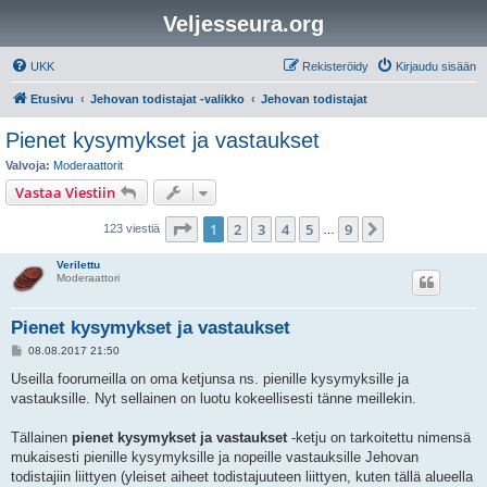
Veljesseura.org
UKK
Rekisteröidy
Kirjaudu sisään
Etusivu
Jehovan todistajat -valikko
Jehovan todistajat
Pienet kysymykset ja vastaukset
Valvoja:
Moderaattorit
Vastaa Viestiin
Sivu
1
/
9
1
2
3
4
5
9
Seuraava
123 viestiä
…
Verilettu
Moderaattori
Pienet kysymykset ja vastaukset
V
08.08.2017 21:50
i
e
Useilla foorumeilla on oma ketjunsa ns. pienille kysymyksille ja
s
vastauksille. Nyt sellainen on luotu kokeellisesti tänne meillekin.
t
i
Tällainen
pienet kysymykset ja vastaukset
-ketju on tarkoitettu nimensä
mukaisesti pienille kysymyksille ja nopeille vastauksille Jehovan
todistajiin liittyen (yleiset aiheet todistajuuteen liittyen, kuten tällä alueella