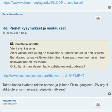
https://www.weforum.org/agenda/2017/04/ ... ube-baidu/
RehellinenReino
Re: Pienet kysymykset ja vastaukset
V
28.08.2017 18:47
i
e
s
Ihmetteliä kirjoitti:
t
i
Vielä yksi kysymys.
Äitini väittää, että jw.org on maailman suurin/isoin/luetuin netti sivusto.
En jaksanut alkaa väittelemään hänen kanssaan, kun huomasin hänen
uskovan tuohon tosissaan!
Onko tämä ihan yleinen luulo todistajien keskuudessa?
http://www.businessinsider.com/the-worl ... &IR=T&IR=T
Taitaa kansa livahtaa töiden ohessa ja jälkeen Fb tai googleen. JW.org ei
ehkä ole ensin mielessä työpäivän jälkeen?
Weathertop
Moderaattori