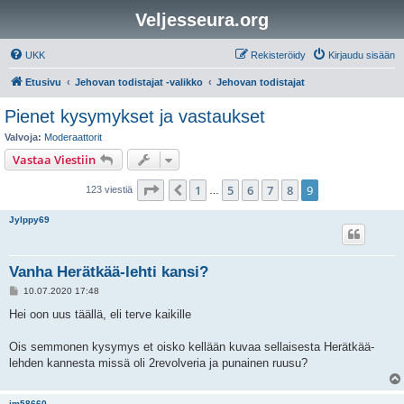
Veljesseura.org
UKK
Rekisteröidy
Kirjaudu sisään
Etusivu
Jehovan todistajat -valikko
Jehovan todistajat
Pienet kysymykset ja vastaukset
Valvoja:
Moderaattorit
Vastaa Viestiin
Sivu
9
/
9
1
5
6
7
8
9
Edellinen
123 viestiä
…
Jylppy69
Vanha Herätkää-lehti kansi?
V
10.07.2020 17:48
i
e
Hei oon uus täällä, eli terve kaikille
s
t
i
Ois semmonen kysymys et oisko kellään kuvaa sellaisesta Herätkää-
lehden kannesta missä oli 2revolveria ja punainen ruusu?
jm58660