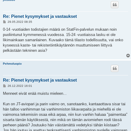
Re: Pienet kysymykset ja vastaukset
V
29.05.2022 08:35
i
e
0-14 -vuotiaiden todistajien määrä on StatFin-palvelun mukaan noin
s
puoliintunut kymmenessä vuodessa. 15-24 -vuotiaissa lasku ei ole
t
i
likimainkaan samanlainen. Kuvaako tämä tilasto todellisuutta, vai onko
kyseessä kaste- tai rekisteröintikäytännön muuttumiseen liittyvä
pelkästään tekninen asia?
Pehmoluopio
Re: Pienet kysymykset ja vastaukset
V
26.12.2022 16:01
i
e
Menneet eivät enää muistu mieleen...
s
t
i
Kun on JT-aviopari ja parin vaimo on, sanotaanko, kantaaottava sisar tai
hän talloo vanhimman tai vanhimmiston liikavarpaita ja miehellä ei ole
vaimonsa tekemisiin osaa eikä arpaa, niin kun vanhin haluaa "paimentaa"
sisarta tämän käytöksestä, niin mikä on tämän aviomiehen rooli tässä
perheen päänä? Joutuuko hän väistämättä vedetyksi tähän kiistaan?
Jos hän joutuu ja asettuu teokraattisesti vanhimmiston puolelle vaimoaan