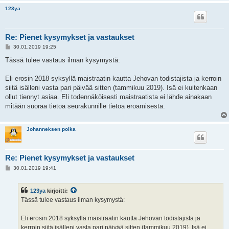
123ya
Re: Pienet kysymykset ja vastaukset
V
30.01.2019 19:25
i
e
Tässä tulee vastaus ilman kysymystä:
s
t
i
Eli erosin 2018 syksyllä maistraatin kautta Jehovan todistajista ja kerroin
siitä isälleni vasta pari päivää sitten (tammikuu 2019). Isä ei kuitenkaan
ollut tiennyt asiaa. Eli todennäköisesti maistraatista ei lähde ainakaan
mitään suoraa tietoa seurakunnille tietoa eroamisesta.
Johanneksen poika
Re: Pienet kysymykset ja vastaukset
V
30.01.2019 19:41
i
e
s
123ya
kirjoitti:
t
i
Tässä tulee vastaus ilman kysymystä:
Eli erosin 2018 syksyllä maistraatin kautta Jehovan todistajista ja
kerroin siitä isälleni vasta pari päivää sitten (tammikuu 2019). Isä ei