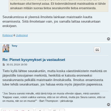
kuitenkaan ollut tiennyt asiaa. Eli todennäköisesti maistraatista ei lähde
ainakaan mitään suoraa tietoa seurakunnille tietoa eroamisesta.
Seurakunnissa ei yleensä ilmoiteta lainkaan maistraatin kautta
eroamisesta. Siitä ilmoitetaan vain, jos samalla laittaa seurakuntaan
erokirjeen.
Kotisivut
&
Uutissivut
Tony
Re: Pienet kysymykset ja vastaukset
V
30.01.2019 19:50
i
e
Tieto kyllä lähtee seurakuntiin, mutta koska väestörekisterin merkintä on
s
järjestölle toissijainen merkintä, henkilöä ei katsota eronneeksi
t
i
seurakunnasta pelkällä maistraatin ilmoituksella. Ilmoitus eroamisesta
tulee tehdä seurakuntaan, jos haluaa erota myös järjestön papereissa.
"Jos Seura sanoisi minulle, että tämä kirja on musta vihreän sijaan, minä sanoisin:
'Kappas vaan, voisin vaikka vannoa, että se on vihreä, mutta jos Seura sanoo, että se
on musta, niin se on musta!'" - Bart Thompson - piirivalvoja