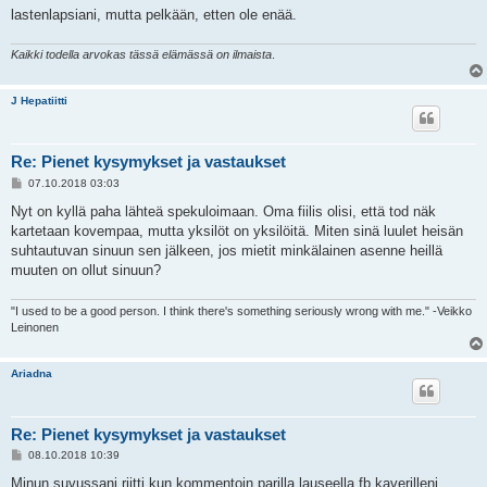
lastenlapsiani, mutta pelkään, etten ole enää.
Kaikki todella arvokas tässä elämässä on ilmaista
.
J Hepatiitti
Re: Pienet kysymykset ja vastaukset
V
07.10.2018 03:03
i
e
Nyt on kyllä paha lähteä spekuloimaan. Oma fiilis olisi, että tod näk
s
kartetaan kovempaa, mutta yksilöt on yksilöitä. Miten sinä luulet heisän
t
i
suhtautuvan sinuun sen jälkeen, jos mietit minkälainen asenne heillä
muuten on ollut sinuun?
"I used to be a good person. I think there's something seriously wrong with me." -Veikko
Leinonen
Ariadna
Re: Pienet kysymykset ja vastaukset
V
08.10.2018 10:39
i
e
Minun suvussani riitti kun kommentoin parilla lauseella fb kaverilleni