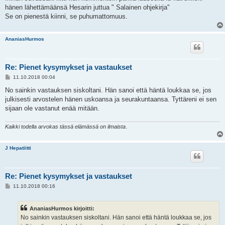
s
hänen lähettämäänsä Hesarin juttua " Salainen ohjekirja"
t
i
Se on pienestä kiinni, se puhumattomuus.
AnaniasHurmos
Re: Pienet kysymykset ja vastaukset
V
11.10.2018 00:04
i
e
No sainkin vastauksen siskoltani. Hän sanoi että häntä loukkaa se, jos
s
julkisesti arvostelen hänen uskoansa ja seurakuntaansa. Tyttäreni ei sen
t
i
sijaan ole vastanut enää mitään.
Kaikki todella arvokas tässä elämässä on ilmaista
.
J Hepatiitti
Re: Pienet kysymykset ja vastaukset
V
11.10.2018 00:16
i
e
s
AnaniasHurmos kirjoitti:
t
i
No sainkin vastauksen siskoltani. Hän sanoi että häntä loukkaa se, jos