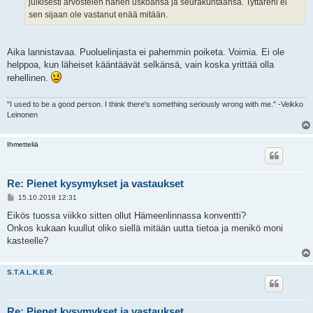
julkisesti arvostelen hänen uskoansa ja seurakuntaansa. Tyttäreni ei
sen sijaan ole vastanut enää mitään.
Aika lannistavaa. Puoluelinjasta ei pahemmin poiketa. Voimia. Ei ole
helppoa, kun läheiset kääntäävät selkänsä, vain koska yrittää olla
rehellinen.
"I used to be a good person. I think there's something seriously wrong with me." -Veikko
Leinonen
Ihmetteliä
Re: Pienet kysymykset ja vastaukset
V
15.10.2018 12:31
i
e
Eikös tuossa viikko sitten ollut Hämeenlinnassa konventti?
s
Onkos kukaan kuullut oliko siellä mitään uutta tietoa ja menikö moni
t
i
kasteelle?
S.T.A.L.K.E.R.
Re: Pienet kysymykset ja vastaukset