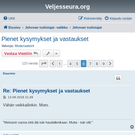
Veljesseura.org
UKK
Rekisteröidy
Kirjaudu sisään
Etusivu
Jehovan todistajat -valikko
Jehovan todistajat
Pienet kysymykset ja vastaukset
Valvoja:
Moderaattorit
Vastaa Viestiin
Sivu
6
/
9
1
4
5
6
7
8
9
Edellinen
Seuraava
123 viestiä
…
Kaarmis
Re: Pienet kysymykset ja vastaukset
V
13.09.2018 21:49
i
e
Vähän veikkailinkin. Moro.
s
t
i
"Meinasin sanoa että älä tule haudallenikaan. Mutta - tule silti."