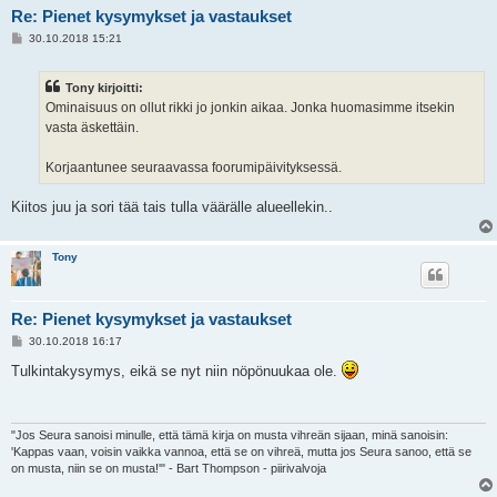
Re: Pienet kysymykset ja vastaukset
V
30.10.2018 15:21
i
e
s
Tony kirjoitti:
t
i
Ominaisuus on ollut rikki jo jonkin aikaa. Jonka huomasimme itsekin
vasta äskettäin.
Korjaantunee seuraavassa foorumipäivityksessä.
Kiitos juu ja sori tää tais tulla väärälle alueellekin..
Tony
Re: Pienet kysymykset ja vastaukset
V
30.10.2018 16:17
i
e
Tulkintakysymys, eikä se nyt niin nöpönuukaa ole.
s
t
i
"Jos Seura sanoisi minulle, että tämä kirja on musta vihreän sijaan, minä sanoisin:
'Kappas vaan, voisin vaikka vannoa, että se on vihreä, mutta jos Seura sanoo, että se
on musta, niin se on musta!'" - Bart Thompson - piirivalvoja