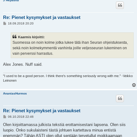
J Hepatiitti
Re: Pienet kysymykset ja vastaukset
V
18.09.2018 20:20
i
e
s
Kaarmis kirjoitti:
t
i
Suomessa on noin kolme jotka lukee tätä ihan Seuran ohjeistuksesta,
sekä noin kolmekymmentä vanhinta joille veljesseuran lukeminen on
vain perverssi harrastus.
Alex Jones. Nuff said.
"I used to be a good person. I think there's something seriously wrong with me." -Veikko
Leinonen
AnaniasHurmos
Re: Pienet kysymykset ja vastaukset
V
06.10.2018 22:46
i
e
Olen kirjoittamassa julkista tekstiä erottamisestani lapsena. Olen siis
s
luopio. Onko sukulaisteni tästä johtuen kartettava minua entistä
t
i
enemmän? Tähän ASTI olen ollut sentään tervetullut moikkaamaan