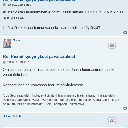
V
30.10.2018 14:50
i
e
Avatar kuvan lähettäminen ei toimi. Yritin linkata 150x150 n. 20kB kuvaa
s
ja ei onnistu.
t
i
Että pitäisikö tuon toimia vai onko vain poistettu käytöstä?
Tony
Re: Pienet kysymykset ja vastaukset
V
30.10.2018 15:16
i
e
Ominaisuus on ollut rikki jo jonkin aikaa. Jonka huomasimme itsekin
s
vasta äskettäin.
t
i
Korjaantunee seuraavassa foorumipäivityksessä.
"Jos Seura sanoisi minulle, että tämä kirja on musta vihreän sijaan, minä sanoisin:
'Kappas vaan, voisin vaikka vannoa, että se on vihreä, mutta jos Seura sanoo, että se
on musta, niin se on musta!'" - Bart Thompson - piirivalvoja
S.T.A.L.K.E.R.