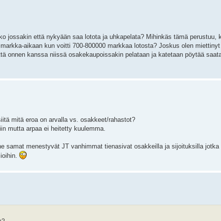
inko jossakin että nykyään saa lotota ja uhkapelata? Mihinkäs tämä perustuu, 
in markka-aikaan kun voitti 700-800000 markkaa lotosta? Joskus olen miettinyt
 että onnen kanssa niissä osakekaupoissakin pelataan ja katetaan pöytää saata
itä mitä eroa on arvalla vs. osakkeet/rahastot?
iin mutta arpaa ei heitetty kuulemma.
e samat menestyvät JT vanhimmat tienasivat osakkeilla ja sijoituksilla jotka 
ioihin.
a?