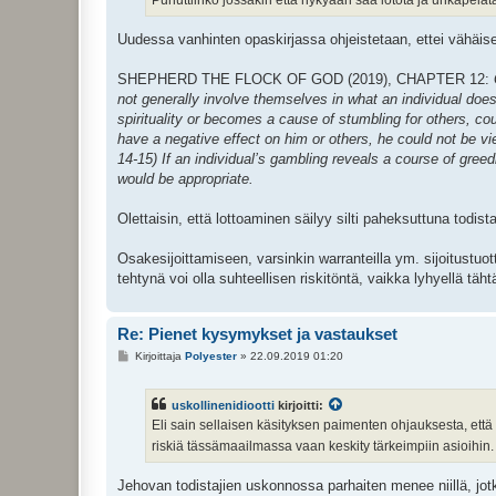
Uudessa vanhinten opaskirjassa ohjeistetaan, ettei vähäise
SHEPHERD THE FLOCK OF GOD (2019), CHAPTER 12:
not generally involve themselves in what an individual does
spirituality or becomes a cause of stumbling for others, co
have a negative effect on him or others, he could not be vi
14-15) If an individual’s gambling reveals a course of gree
would be appropriate.
Olettaisin, että lottoaminen säilyy silti paheksuttuna todi
Osakesijoittamiseen, varsinkin warranteilla ym. sijoitustuott
tehtynä voi olla suhteellisen riskitöntä, vaikka lyhyellä täh
Re: Pienet kysymykset ja vastaukset
V
Kirjoittaja
Polyester
»
22.09.2019 01:20
i
e
s
uskollinenidiootti
kirjoitti:
t
i
Eli sain sellaisen käsityksen paimenten ohjauksesta, että 
riskiä tässämaailmassa vaan keskity tärkeimpiin asioihin
Jehovan todistajien uskonnossa parhaiten menee niillä, jotk