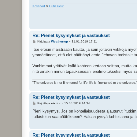
Kotisivut
&
Uutissivut
Re: Pienet kysymykset ja vastaukset
V
Kirjoittaja
Weathertop
»
31.01.2019 17:11
i
e
Itse erosin maistraatin kautta, ja sain joitakin viikkoja
s
ymmärtäneet, että olet päättänyt erota Jehovan todistajista
t
i
Vanhimmat yrittivät kyllä kahteen kertaan soittaa, mutta katk
riitti ainakin minun tapauksessani eroilmoitukseksi myös s
"The universe is not fine-tuned for life; life is fine-tuned to the universe.
Re: Pienet kysymykset ja vastaukset
V
Kirjoittaja
visitor
»
15.03.2019 14:34
i
e
Pieni kysymys. Jos on kohteliaisuudesta ajautunut "tutkima
s
tutkistelun saa päätökseen? Haluan pysyä kohteliaana ja to
t
i
Re: Pienet kysymykset ja vastaukset