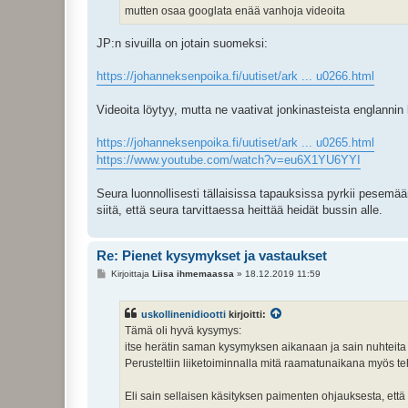
mutten osaa googlata enää vanhoja videoita
JP:n sivuilla on jotain suomeksi:
https://johanneksenpoika.fi/uutiset/ark ... u0266.html
Videoita löytyy, mutta ne vaativat jonkinasteista englannin 
https://johanneksenpoika.fi/uutiset/ark ... u0265.html
https://www.youtube.com/watch?v=eu6X1YU6YYI
Seura luonnollisesti tällaisissa tapauksissa pyrkii pesemä
siitä, että seura tarvittaessa heittää heidät bussin alle.
Re: Pienet kysymykset ja vastaukset
V
Kirjoittaja
Liisa ihmemaassa
»
18.12.2019 11:59
i
e
s
uskollinenidiootti
kirjoitti:
t
i
Tämä oli hyvä kysymys:
itse herätin saman kysymyksen aikanaan ja sain nuhteita s
Perusteltiin liiketoiminnalla mitä raamatunaikana myös te
Eli sain sellaisen käsityksen paimenten ohjauksesta, että 