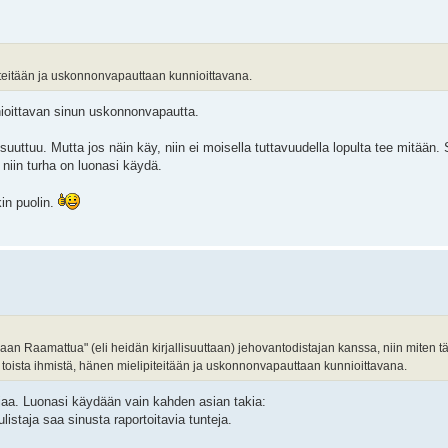
iteitään ja uskonnonvapauttaan kunnioittavana.
nioittavan sinun uskonnonvapautta.
 suuttuu. Mutta jos näin käy, niin ei moisella tuttavuudella lopulta tee mitään.
, niin turha on luonasi käydä.
kin puolin.
maan Raamattua" (eli heidän kirjallisuuttaan) jehovantodistajan kanssa, niin miten
toista ihmistä, hänen mielipiteitään ja uskonnonvapauttaan kunnioittavana.
tajaa. Luonasi käydään vain kahden asian takia:
ulistaja saa sinusta raportoitavia tunteja.