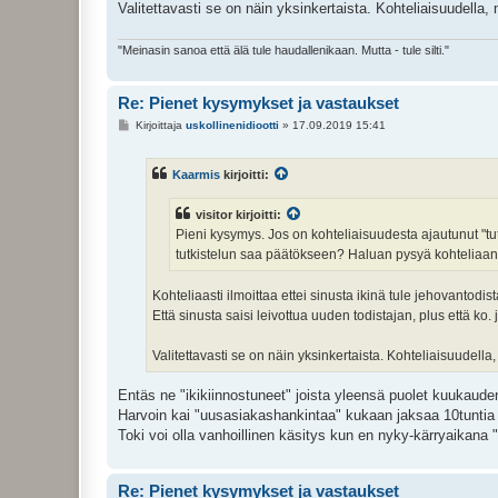
Valitettavasti se on näin yksinkertaista. Kohteliaisuudella
"Meinasin sanoa että älä tule haudallenikaan. Mutta - tule silti."
Re: Pienet kysymykset ja vastaukset
V
Kirjoittaja
uskollinenidiootti
»
17.09.2019 15:41
i
e
s
Kaarmis
kirjoitti:
t
i
visitor kirjoitti:
Pieni kysymys. Jos on kohteliaisuudesta ajautunut "tu
tutkistelun saa päätökseen? Haluan pysyä kohteliaana
Kohteliaasti ilmoittaa ettei sinusta ikinä tule jehovantod
Että sinusta saisi leivottua uuden todistajan, plus että ko. 
Valitettavasti se on näin yksinkertaista. Kohteliaisuudell
Entäs ne "ikikiinnostuneet" joista yleensä puolet kuukaude
Harvoin kai "uusasiakashankintaa" kukaan jaksaa 10tuntia 
Toki voi olla vanhoillinen käsitys kun en nyky-kärryaikana 
Re: Pienet kysymykset ja vastaukset