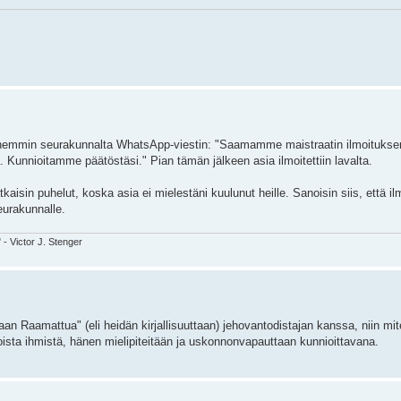
 myöhemmin seurakunnalta WhatsApp-viestin: "Saamamme maistraatin ilmoituks
. Kunnioitamme päätöstäsi." Pian tämän jälkeen asia ilmoitettiin lavalta.
aisin puhelut, koska asia ei mielestäni kuulunut heille. Sanoisin siis, että il
eurakunnalle.
" - Victor J. Stenger
an Raamattua" (eli heidän kirjallisuuttaan) jehovantodistajan kanssa, niin m
ista ihmistä, hänen mielipiteitään ja uskonnonvapauttaan kunnioittavana.