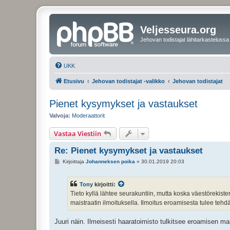
Veljesseura.org
Jehovan todistajat lähitarkastelussa
UKK
Etusivu
Jehovan todistajat -valikko
Jehovan todistajat
Pienet kysymykset ja vastaukset
Valvoja:
Moderaattorit
Vastaa Viestiin
Re: Pienet kysymykset ja vastaukset
V
Kirjoittaja
Johanneksen poika
»
30.01.2019 20:03
i
e
s
Tony
kirjoitti:
t
i
Tieto kyllä lähtee seurakuntiin, mutta koska väestörekiste
maistraatin ilmoituksella. Ilmoitus eroamisesta tulee teh
Juuri näin. Ilmeisesti haaratoimisto tulkitsee eroamisen mais