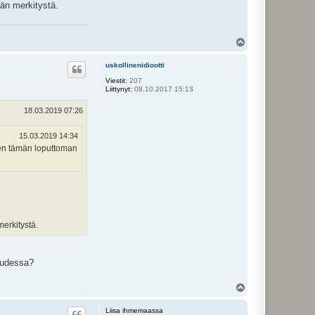
ään merkitystä.
Y
l
ö
uskollinenidiootti
s
Viestit:
207
Liittynyt:
08.10.2017 15:13
18.03.2019 07:26
15.03.2019 14:34
iten tämän loputtoman
merkitystä.
kaudessa?
Y
l
ö
Liisa ihmemaassa