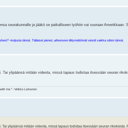
ensa seurakunnalle ja jääkö se paikalliseen työhön vai suoraan Amerikkaan. Se
uheet? -ketjusta tännä. Tällaiset pienet, aiheeseen liittymättömät viestit vaikka sitten tännä.
i. Tai ylipäänsä mitään videota, missä tapaus todistaa itsessään seuran rikoks
 with me." -Veikko Leinonen
ti. Tai ylipäänsä mitään videota, missä tapaus todistaa itsessään seuran rikoksista. P