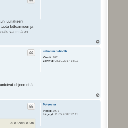
s
kun luullakseni
 tuota lottoamisen ja
nalle vai mitä on
Y
l
ö
uskollinenidiootti
s
Viestit:
207
Liittynyt:
08.10.2017 15:13
antoivat ohjeen että
Y
l
ö
Polyester
s
Viestit:
2973
Liittynyt:
11.05.2007 22:11
20.09.2019 09:38