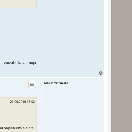
.
at voivat olla varmoja
Y
l
ö
Liisa ihmemaassa
s
21.09.2019 16:02
at ohjeen että älä ota