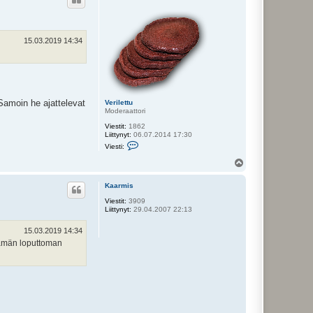
s
15.03.2019 14:34
 Samoin he ajattelevat
Verilettu
Moderaattori
Viestit:
1862
Liittynyt:
06.07.2014 17:30
V
Viesti:
i
e
Y
s
l
t
ö
i
Kaarmis
s
V
Viestit:
3909
e
Liittynyt:
29.04.2007 22:13
r
i
l
15.03.2019 14:34
e
 tämän loputtoman
t
t
u