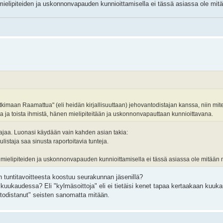
, mielipiteiden ja uskonnonvapauden kunnioittamisella ei tässä asiassa ole mit
tkimaan Raamattua" (eli heidän kirjallisuuttaan) jehovantodistajan kanssa, niin m
 ja toista ihmistä, hänen mielipiteitään ja uskonnonvapauttaan kunnioittavana.
istajaa. Luonasi käydään vain kahden asian takia:
julistaja saa sinusta raportoitavia tunteja.
a, mielipiteiden ja uskonnonvapauden kunnioittamisella ei tässä asiassa ole mitään 
n tuntitavoitteesta koostuu seurakunnan jäsenillä?
kuukaudessa? Eli "kylmäsoittoja" eli ei tietäisi kenet tapaa kertaakaan kuu
"todistanut" seisten sanomatta mitään.