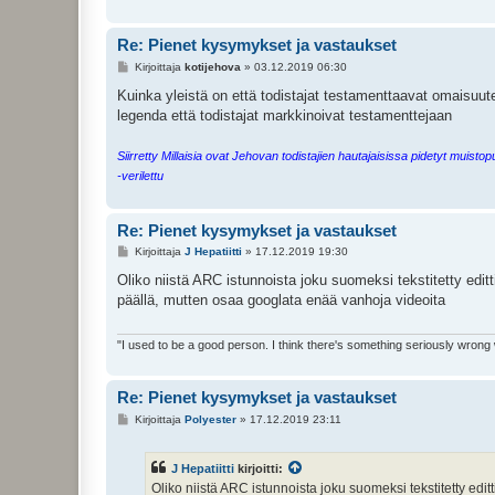
Re: Pienet kysymykset ja vastaukset
V
Kirjoittaja
kotijehova
»
03.12.2019 06:30
i
e
Kuinka yleistä on että todistajat testamenttaavat omaisuut
s
legenda että todistajat markkinoivat testamenttejaan
t
i
Siirretty Millaisia ovat Jehovan todistajien hautajaisissa pidetyt muistop
-verilettu
Re: Pienet kysymykset ja vastaukset
V
Kirjoittaja
J Hepatiitti
»
17.12.2019 19:30
i
e
Oliko niistä ARC istunnoista joku suomeksi tekstitetty editt
s
päällä, mutten osaa googlata enää vanhoja videoita
t
i
"I used to be a good person. I think there's something seriously wrong
Re: Pienet kysymykset ja vastaukset
V
Kirjoittaja
Polyester
»
17.12.2019 23:11
i
e
s
J Hepatiitti
kirjoitti:
t
i
Oliko niistä ARC istunnoista joku suomeksi tekstitetty edit