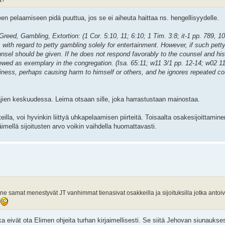
en pelaamiseen pidä puuttua, jos se ei aiheuta haittaa ns. hengellisyydelle.
Greed, Gambling, Extortion: (1 Cor. 5:10, 11; 6:10; 1 Tim. 3:8; it-1 pp. 789, 
 with regard to petty gambling solely for entertainment. However, if such pett
unsel should be given. If he does not respond favorably to the counsel and hi
ewed as exemplary in the congregation. (Isa. 65:11; w11 3/1 pp. 12-14; w02 11
diness, perhaps causing harm to himself or others, and he ignores repeated cou
stajien keskuudessa. Leima otsaan sille, joka harrastustaan mainostaa.
eilla, voi hyvinkin liittyä uhkapelaamisen piirteitä. Toisaalta osakesijoittamine
täimellä sijoitusten arvo voikin vaihdella huomattavasti.
ne samat menestyvät JT vanhimmat tienasivat osakkeilla ja sijoituksilla jotka antoiv
.
a eivät ota Elimen ohjeita turhan kirjaimellisesti. Se siitä Jehovan siunaukse