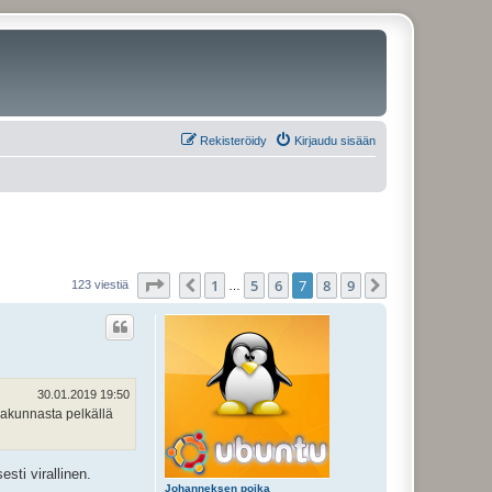
Rekisteröidy
Kirjaudu sisään
Sivu
7
/
9
1
5
6
7
8
9
Edellinen
Seuraava
123 viestiä
…
30.01.2019 19:50
urakunnasta pelkällä
sti virallinen.
Johanneksen poika