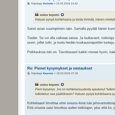
V
Kirjoittaja
Verilettu
»
15.03.2019 14:42
i
e
s
visitor kirjoitti:
t
i
Haluan pysyä kohteliaana ja toista ihmistä, hänen mielip
Sanot asian suurinpiirtein näin. Samalla pyydät hänen kun
Tiedän. Se voi olla vaikeaa sanoa. Ja luultavasti, todistaja
usein, jollet tutki, ja tuota heidän kuukausiraporttiin tunteja
Poikkeuksia toki on. Toivottavasti kaikki menee hyvin, kai
Re: Pienet kysymykset ja vastaukset
V
Kirjoittaja
Kaarmis
»
18.03.2019 07:26
i
e
s
visitor kirjoitti:
t
i
Pieni kysymys. Jos on kohteliaisuudesta ajautunut "tutki
tutkistelun saa päätökseen? Haluan pysyä kohteliaana ja 
Kohteliaasti ilmoittaa ettei sinusta ikinä tule jehovantodis
Että sinusta saisi leivottua uuden todistajan, plus että ko. j