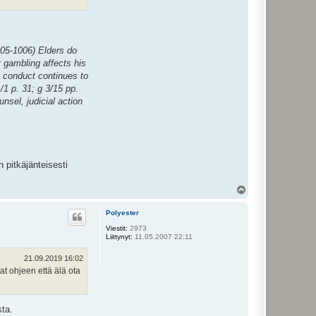
1005-1006) Elders do
y gambling affects his
s conduct continues to
/1 p. 31; g 3/15 pp.
nsel, judicial action
n pitkäjänteisesti
Y
l
ö
Polyester
s
Viestit:
2973
Liittynyt:
11.05.2007 22:11
21.09.2019 16:02
at ohjeen että älä ota
sta.