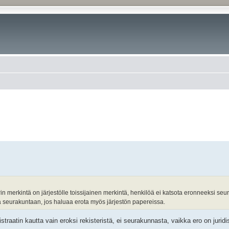
rin merkintä on järjestölle toissijainen merkintä, henkilöä ei katsota eronneeksi se
dä seurakuntaan, jos haluaa erota myös järjestön papereissa.
traatin kautta vain eroksi rekisteristä, ei seurakunnasta, vaikka ero on juridise