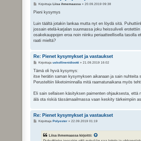
V
Kirjoittaja
Liisa ihmemaassa
»
20.09.2019 09:38
i
e
Pieni kysymys
s
t
i
Luin täältä jotakin lankaa mutta nyt en löydä sitä. Puhutti
jossain etelä-karjalan suunnassa joku heissuliveli erotetti
osakekauppojen eroa noin niinku periaatteellisella tasolla
raati mieltä?
Re: Pienet kysymykset ja vastaukset
V
Kirjoittaja
uskollinenidiootti
»
21.09.2019 16:02
i
e
Tämä oli hyvä kysymys:
s
itse herätin saman kysymyksen aikanaan ja sain nuhteita si
t
i
Perusteltiin liiketoiminnalla mitä raamatunaikana myös teht
Eli sain sellaisen käsityksen paimenten ohjauksesta, että n
älä ota riskiä tässämaailmassa vaan keskity tärkeimpiin as
Re: Pienet kysymykset ja vastaukset
V
Kirjoittaja
Polyester
»
22.09.2019 01:19
i
e
s
Liisa ihmemaassa kirjoitti:
t
i
Puhuttiinko jossakin että nykyään saa lotota ja uhkapelat