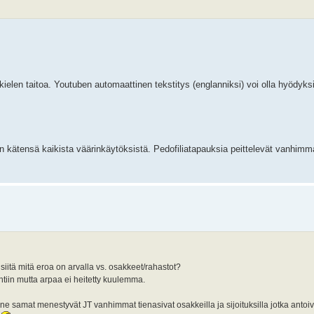
kielen taitoa. Youtuben automaattinen tekstitys (englanniksi) voi olla hyödyksi
än kätensä kaikista väärinkäytöksistä. Pedofiliatapauksia peittelevät vanhimm
iitä mitä eroa on arvalla vs. osakkeet/rahastot?
htiin mutta arpaa ei heitetty kuulemma.
ne samat menestyvät JT vanhimmat tienasivat osakkeilla ja sijoituksilla jotka antoiv