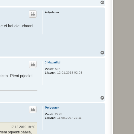
Y
l
ö
kotijehova
s
 ei kai ole urbaani
Y
l
ö
J Hepatiitti
s
Viestit:
506
Liittynyt:
12.01.2018 02:03
ista. Pieni prjoekti
Y
l
ö
Polyester
s
Viestit:
2973
Liittynyt:
11.05.2007 22:11
17.12.2019 19:30
ieni prjoekti päällä,