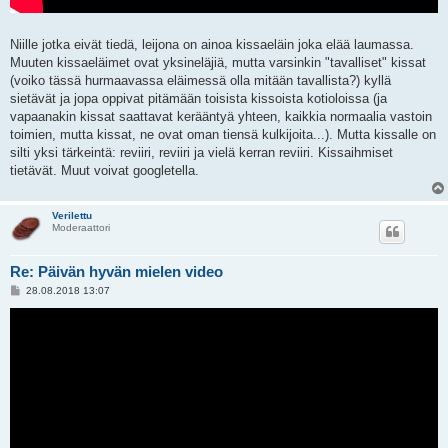
Niille jotka eivät tiedä, leijona on ainoa kissaeläin joka elää laumassa.
Muuten kissaeläimet ovat yksineläjiä, mutta varsinkin "tavalliset" kissat
(voiko tässä hurmaavassa eläimessä olla mitään tavallista?) kyllä
sietävät ja jopa oppivat pitämään toisista kissoista kotioloissa (ja
vapaanakin kissat saattavat kerääntyä yhteen, kaikkia normaalia vastoin
toimien, mutta kissat, ne ovat oman tiensä kulkijoita...). Mutta kissalle on
silti yksi tärkeintä: reviiri, reviiri ja vielä kerran reviiri. Kissaihmiset
tietävät. Muut voivat googletella.
Verilettu
Moderaattori
Re: Päivän hyvän mielen video
V
28.08.2018 13:07
i
e
s
t
i