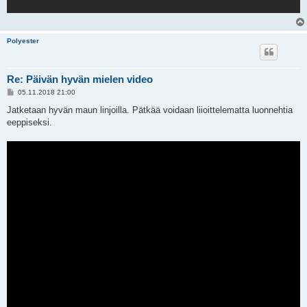
Polyester
Re: Päivän hyvän mielen video
V
05.11.2018 21:00
i
e
Jatketaan hyvän maun linjoilla. Pätkää voidaan liioittelematta luonnehtia
s
eeppiseksi.
t
i