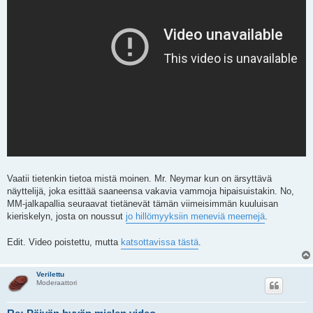
Vaatii tietenkin tietoa mistä moinen. Mr. Neymar kun on ärsyttävä
näyttelijä, joka esittää saaneensa vakavia vammoja hipaisuistakin. No,
MM-jalkapallia seuraavat tietänevät tämän viimeisimmän kuuluisan
kieriskelyn, josta on noussut
jo hillömyyksiin meneviä meemejä
.
Edit. Video poistettu, mutta
katsottavissa tästä
.
Verilettu
Moderaattori