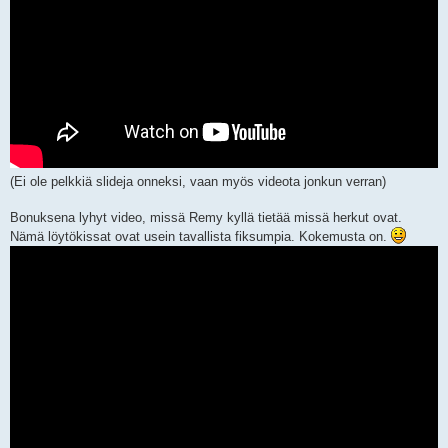
(Ei ole pelkkiä slideja onneksi, vaan myös videota jonkun verran)
Bonuksena lyhyt video, missä Remy kyllä tietää missä herkut ovat.
Nämä löytökissat ovat usein tavallista fiksumpia. Kokemusta on.