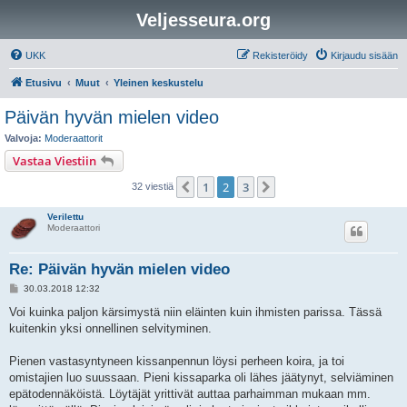
Veljesseura.org
UKK
Rekisteröidy
Kirjaudu sisään
Etusivu
Muut
Yleinen keskustelu
Päivän hyvän mielen video
Valvoja:
Moderaattorit
Vastaa Viestiin
1
2
3
Edellinen
Seuraava
32 viestiä
Verilettu
Moderaattori
Re: Päivän hyvän mielen video
V
30.03.2018 12:32
i
e
Voi kuinka paljon kärsimystä niin eläinten kuin ihmisten parissa. Tässä
s
kuitenkin yksi onnellinen selvityminen.
t
i
Pienen vastasyntyneen kissanpennun löysi perheen koira, ja toi
omistajien luo suussaan. Pieni kissaparka oli lähes jäätynyt, selviäminen
epätodennäköistä. Löytäjät yrittivät auttaa parhaimman mukaan mm.