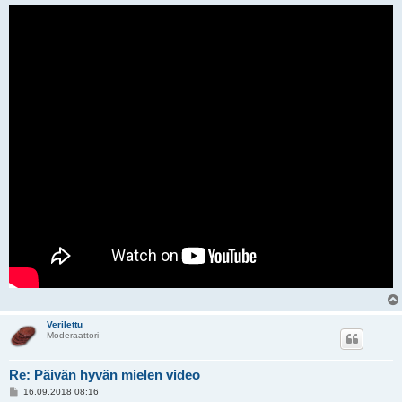
Verilettu
Moderaattori
Re: Päivän hyvän mielen video
V
16.09.2018 08:16
i