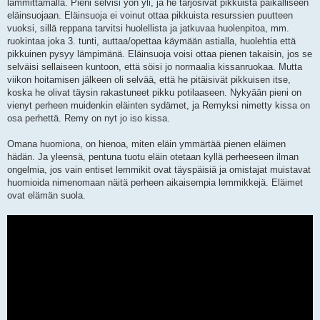
lämmittämällä. Pieni selvisi yön yli, ja he tarjosivat pikkuista paikalliseen
eläinsuojaan. Eläinsuoja ei voinut ottaa pikkuista resurssien puutteen
vuoksi, sillä reppana tarvitsi huolellista ja jatkuvaa huolenpitoa, mm.
ruokintaa joka 3. tunti, auttaa/opettaa käymään astialla, huolehtia että
pikkuinen pysyy lämpimänä. Eläinsuoja voisi ottaa pienen takaisin, jos se
selväisi sellaiseen kuntoon, että söisi jo normaalia kissanruokaa. Mutta
viikon hoitamisen jälkeen oli selvää, että he pitäisivät pikkuisen itse,
koska he olivat täysin rakastuneet pikku potilaaseen. Nykyään pieni on
vienyt perheen muidenkin eläinten sydämet, ja Remyksi nimetty kissa on
osa perhettä. Remy on nyt jo iso kissa.
Omana huomiona, on hienoa, miten eläin ymmärtää pienen eläimen
hädän. Ja yleensä, pentuna tuotu eläin otetaan kyllä perheeseen ilman
ongelmia, jos vain entiset lemmikit ovat täyspäisiä ja omistajat muistavat
huomioida nimenomaan näitä perheen aikaisempia lemmikkejä. Eläimet
ovat elämän suola.