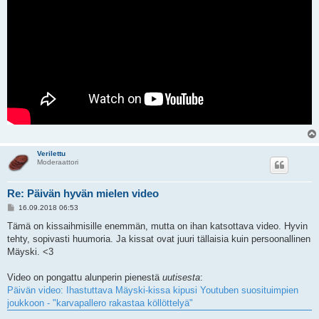
Verilettu
Moderaattori
Re: Päivän hyvän mielen video
V
16.09.2018 06:53
i
e
Tämä on kissaihmisille enemmän, mutta on ihan katsottava video. Hyvin
s
tehty, sopivasti huumoria. Ja kissat ovat juuri tällaisia kuin persoonallinen
t
i
Mäyski. <3
Video on pongattu alunperin pienestä
uutisesta
:
Päivän video: Ihastuttava Mäyski-kissa kipusi Youtuben suosituimpien
joukkoon - "karvapallero rakastaa köllöttelyä"