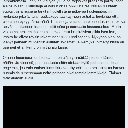
lämmittämällä. Pieni selvisi yön yli, ja he tarjosivat pikkuista paikalliseen
eläinsuojaan. Eläinsuoja ei voinut ottaa pikkuista resurssien puutteen
vuoksi, sillä reppana tarvitsi huolellista ja jatkuvaa huolenpitoa, mm.
ruokintaa joka 3. tunti, auttaa/opettaa käymään astialla, huolehtia että
pikkuinen pysyy lämpimänä. Eläinsuoja voisi ottaa pienen takaisin, jos se
selväisi sellaiseen kuntoon, että söisi jo normaalia kissanruokaa. Mutta
viikon hoitamisen jälkeen oli selvää, että he pitäisivät pikkuisen itse,
koska he olivat täysin rakastuneet pikku potilaaseen. Nykyään pieni on
vienyt perheen muidenkin eläinten sydämet, ja Remyksi nimetty kissa on
osa perhettä. Remy on nyt jo iso kissa.
Omana huomiona, on hienoa, miten eläin ymmärtää pienen eläimen
hädän. Ja yleensä, pentuna tuotu eläin otetaan kyllä perheeseen ilman
ongelmia, jos vain entiset lemmikit ovat täyspäisiä ja omistajat muistavat
huomioida nimenomaan näitä perheen aikaisempia lemmikkejä. Eläimet
ovat elämän suola.