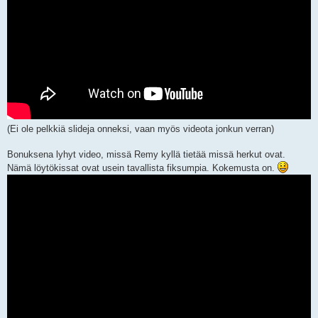
(Ei ole pelkkiä slideja onneksi, vaan myös videota jonkun verran)
Bonuksena lyhyt video, missä Remy kyllä tietää missä herkut ovat.
Nämä löytökissat ovat usein tavallista fiksumpia. Kokemusta on.