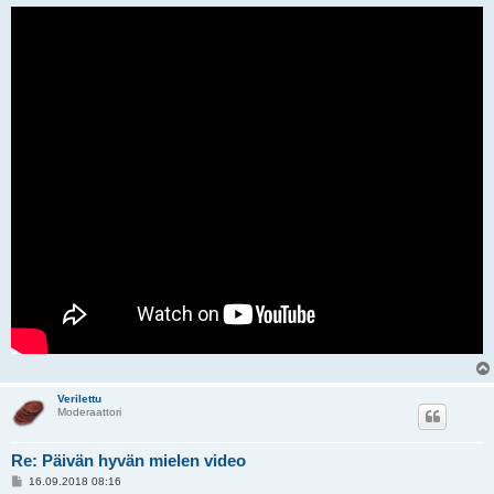
Verilettu
Moderaattori
Re: Päivän hyvän mielen video
V
16.09.2018 08:16
i