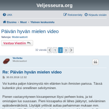
Veljesseura.org
UKK
Rekisteröidy
Kirjaudu sisään
Etusivu
Muut
Yleinen keskustelu
Päivän hyvän mielen video
Valvoja:
Moderaattorit
Vastaa Viestiin
1
2
3
Edellinen
Seuraava
32 viestiä
Verilettu
Moderaattori
Re: Päivän hyvän mielen video
V
30.03.2018 12:32
i
e
Voi kuinka paljon kärsimystä niin eläinten kuin ihmisten parissa. Tässä
s
kuitenkin yksi onnellinen selvityminen.
t
i
Pienen vastasyntyneen kissanpennun löysi perheen koira, ja toi
omistajien luo suussaan. Pieni kissaparka oli lähes jäätynyt, selviäminen
epätodennäköistä. Löytäjät yrittivät auttaa parhaimman mukaan mm.