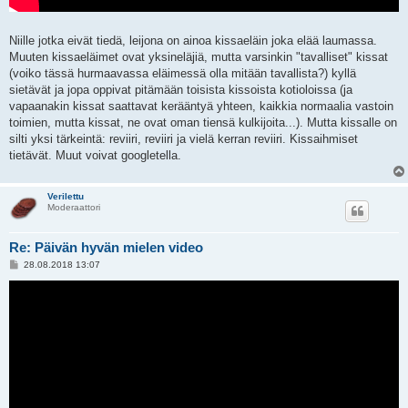
Niille jotka eivät tiedä, leijona on ainoa kissaeläin joka elää laumassa.
Muuten kissaeläimet ovat yksineläjiä, mutta varsinkin "tavalliset" kissat
(voiko tässä hurmaavassa eläimessä olla mitään tavallista?) kyllä
sietävät ja jopa oppivat pitämään toisista kissoista kotioloissa (ja
vapaanakin kissat saattavat kerääntyä yhteen, kaikkia normaalia vastoin
toimien, mutta kissat, ne ovat oman tiensä kulkijoita...). Mutta kissalle on
silti yksi tärkeintä: reviiri, reviiri ja vielä kerran reviiri. Kissaihmiset
tietävät. Muut voivat googletella.
Verilettu
Moderaattori
Re: Päivän hyvän mielen video
V
28.08.2018 13:07
i
e
s
t
i