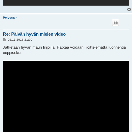
Polyester
Re: Päivän hyvän mielen video
V
05.11.2018 21:00
i
e
Jatketaan hyvän maun linjoilla. Pätkää voidaan liioittelematta luonnehtia
s
eeppiseksi.
t
i