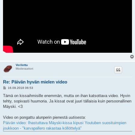
Verilettu
Moderaattori
Re: Päivän hyvän mielen video
V
16.09.2018 06:53
i
e
Tämä on kissaihmisille enemmän, mutta on ihan katsottava video. Hyvin
s
tehty, sopivasti huumoria. Ja kissat ovat juuri tällaisia kuin persoonallinen
t
i
Mäyski. <3
Video on pongattu alunperin pienestä
uutisesta
:
Päivän video: Ihastuttava Mäyski-kissa kipusi Youtuben suosituimpien
joukkoon - "karvapallero rakastaa köllöttelyä"