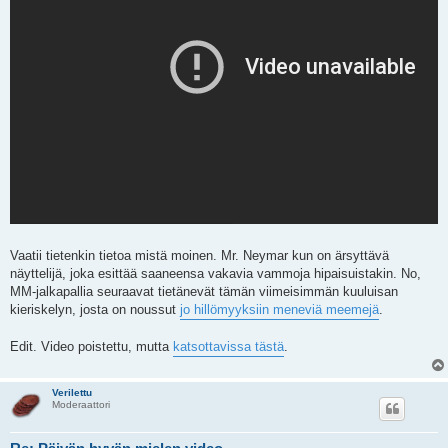
Vaatii tietenkin tietoa mistä moinen. Mr. Neymar kun on ärsyttävä
näyttelijä, joka esittää saaneensa vakavia vammoja hipaisuistakin. No,
MM-jalkapallia seuraavat tietänevät tämän viimeisimmän kuuluisan
kieriskelyn, josta on noussut
jo hillömyyksiin meneviä meemejä
.
Edit. Video poistettu, mutta
katsottavissa tästä
.
Verilettu
Moderaattori