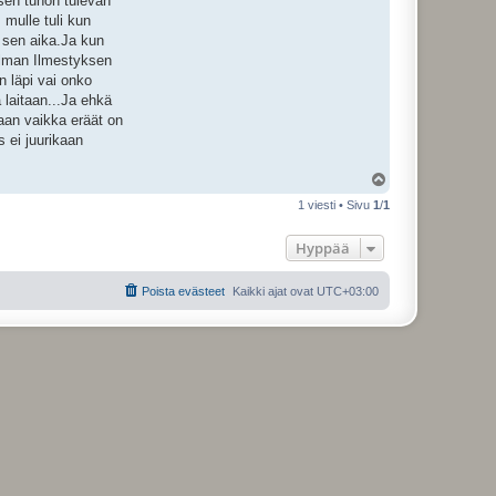
 sen tuhon tulevan
 mulle tuli kun
e sen aika.Ja kun
ailman Ilmestyksen
n läpi vai onko
a laitaan...Ja ehkä
aan vaikka eräät on
 ei juurikaan
Y
l
1 viesti • Sivu
1
/
1
ö
s
Hyppää
Poista evästeet
Kaikki ajat ovat
UTC+03:00