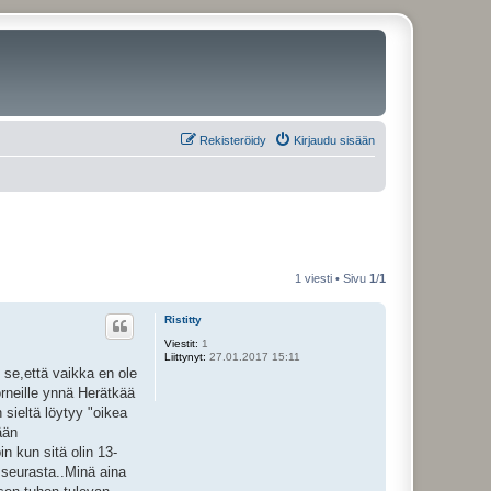
Rekisteröidy
Kirjaudu sisään
1 viesti • Sivu
1
/
1
Ristitty
Viestit:
1
Liittynyt:
27.01.2017 15:11
 se,että vaikka en ole
orneille ynnä Herätkää
 sieltä löytyy "oikea
ään
in kun sitä olin 13-
a seurasta..Minä aina