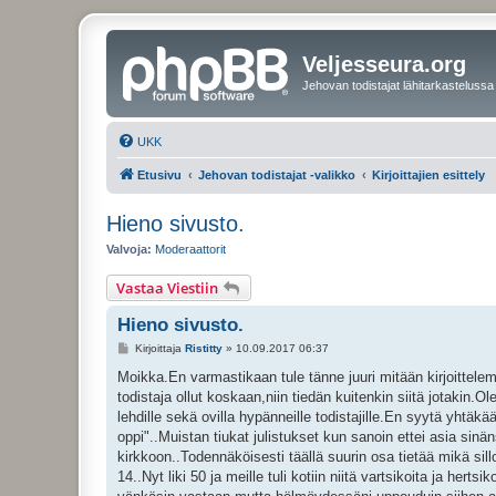
Veljesseura.org
Jehovan todistajat lähitarkastelussa
UKK
Etusivu
Jehovan todistajat -valikko
Kirjoittajien esittely
Hieno sivusto.
Valvoja:
Moderaattorit
Vastaa Viestiin
Hieno sivusto.
V
Kirjoittaja
Ristitty
»
10.09.2017 06:37
i
e
Moikka.En varmastikaan tule tänne juuri mitään kirjoittelem
s
todistaja ollut koskaan,niin tiedän kuitenkin siitä jotakin.
t
i
lehdille sekä ovilla hypänneille todistajille.En syytä yhtäkä
oppi"..Muistan tiukat julistukset kun sanoin ettei asia sinä
kirkkoon..Todennäköisesti täällä suurin osa tietää mikä sillo
14..Nyt liki 50 ja meille tuli kotiin niitä vartsikoita ja her