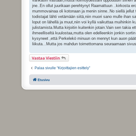
vänkäsin vastaan,mutta hölmöydessäni uppouduin siihen aine
jne..En ollut juurikaan perehtynyt Raamattuun ..kirkosta eron
mummovainaa oli kotonaan ja menin sinne..No siellä jellut t
todistajat lähti vetämään siitä,niin muori sano mulle ihan 
loput on lähellä ja muut,niin voi kyllä vaikuttaa muihinkin 
julistamista.Mutta kirjoitin kuitenkin jotain.Vain sen takia e
ihmeelliseltä kuulostaa,mutta olen edelleenkin jonkin sort
kysyneet ,että Perkelekö minuun on mennyt kun auon päätän
liikuta...Mutta jos mahdun toimettomana seuraamaan sivusta
Vastaa Viestiin
Palaa sivulle “Kirjoittajien esittely”
Etusivu