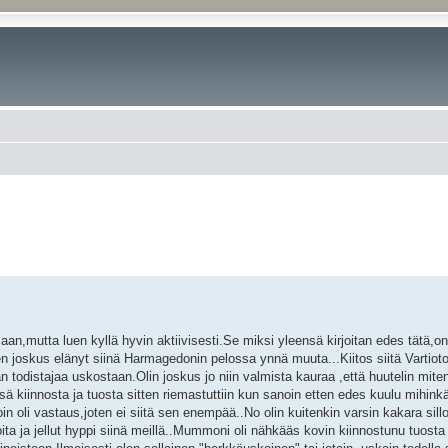
aan,mutta luen kyllä hyvin aktiivisesti.Se miksi yleensä kirjoitan edes tätä,on
Olen joskus elänyt siinä Harmagedonin pelossa ynnä muuta...Kiitos siitä Vartiot
än todistajaa uskostaan.Olin joskus jo niin valmista kauraa ,että huutelin miten
nsä kiinnosta ja tuosta sitten riemastuttiin kun sanoin etten edes kuulu mihink
in oli vastaus,joten ei siitä sen enempää..No olin kuitenkin varsin kakara sillo
tsikoita ja jellut hyppi siinä meillä..Mummoni oli nähkääs kovin kiinnostunu tuost