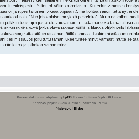
istoon.Ilmeisesti olen sellainen "herkkäuskoinen" tai jotain..uskoin todella
nu luterilaispentu...Sitten oli väliin kaikenlaista...Kuitenkin viimeinen herätys
aas oli ja rupes tarjoileen oikeaa oppiaan..Siinä kohtaa sanoin ,että nyt ei ol
sanatarkasti näin.."Nuo jehovalaiset on yksiä perkeleitä"..Mutta ne kaiken ma
kuin pelkkiin todistajiin jos ei ole varovainen.En tiedä meneekö tämä tälläsenää
ttä arvostan tätä työtä jonka olette tehneet täällä ja hienoja kirjoituksia laidast
in uskovainen,mutta sitä en ainakaan täällä saarnaa..Tuskin missään muuallak
i ties missä.Jos joku tuttu tämän lukee tuntee minut varmasti,mutta se taas
 niin kiitos ja jatkakaa samaa rataa.
Keskustelufoorumin ohjelmisto
phpBB
® Forum Software © phpBB Limited
Käännös: phpBB Suomi (lurttinen, harritapio, Pettis)
Yksityisyys
|
Ehdot