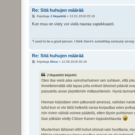
Re: Sitä huhujen määrää
V
Kirjoittaja
J Hepatiitti
»
13.01.2018 05:18
i
e
Kun muu on viety voi vielä nauraa sapekkaasti.
s
t
i
"I used to be a good person. I think there's something seriously wrong
Re: Sitä huhujen määrää
V
Kirjoittaja
Diiva
»
12.08.2018 00:19
i
e
s
J Hepatiitti kirjoitti:
t
i
Olen itse vielä aika vainoharhainen sen suhteen, että joku 
ihmettelemättä sitä tapaa jolla entiset läheiset ystävät ovat
paisuteltu aivan järjettömiin mittasuhteisiin. Hyviä tarinanke
Hieman kärjistäen olen jatkuvasti aineissa, vaihdan naista
tullut kun ei ole tällä hetkellä varaa korjauttaa edes polku
niin rivien välistä voinee päätellä, etten täysin puhtoine
liian pitkään eletty Citizen Kanen loppukohtausta.
Muutenhan tällaiset villit huhut olisivat vain huvittavia, mut