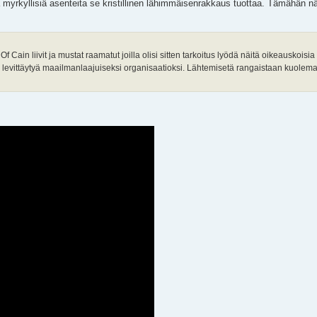
a myrkyllisiä asenteita se kristillinen lähimmäisenrakkaus tuottaa. Tämähän n
 Of Cain liivit ja mustat raamatut joilla olisi sitten tarkoitus lyödä näitä oikeauskoi
si levittäytyä maailmanlaajuiseksi organisaatioksi. Lähtemisetä rangaistaan kuolema