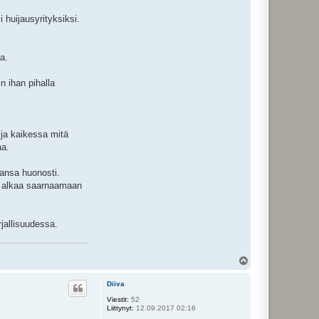
i huijausyrityksiksi.
a.
n ihan pihalla
 ja kaikessa mitä
aa.
iansa huonosti.
sa alkaa saarnaamaan
rjallisuudessa.
Y
l
ö
Diiva
s
Viestit:
52
Liittynyt:
12.09.2017 02:16