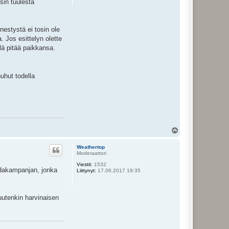
ysin tuulesta
nestystä ei tosin ole
a. Jos esittelyn olette
llä pitää paikkansa.
huhut todella
Y
l
ö
Weathertop
s
Moderaattori
Viestit:
1532
ndakampanjan, jonka
Liittynyt:
17.06.2017 19:35
muutenkin harvinaisen