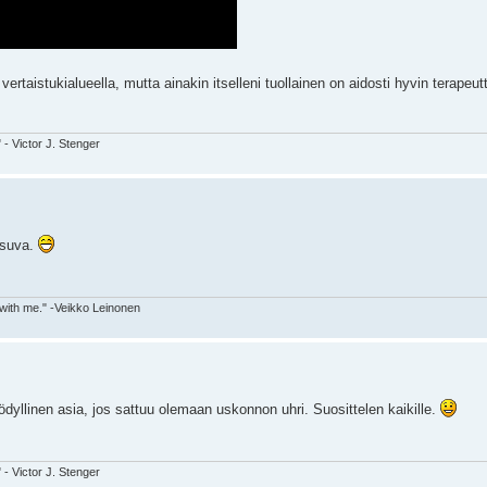
taistukialueella, mutta ainakin itselleni tuollainen on aidosti hyvin terapeutti
" - Victor J. Stenger
 osuva.
 with me." -Veikko Leinonen
ödyllinen asia, jos sattuu olemaan uskonnon uhri. Suosittelen kaikille.
" - Victor J. Stenger