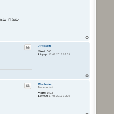
sta. Ylläpito
Y
l
ö
J Hepatiitti
s
Viestit:
506
Liittynyt:
12.01.2018 02:03
Y
l
ö
Weathertop
s
Moderaattori
Viestit:
1532
Liittynyt:
17.06.2017 19:35