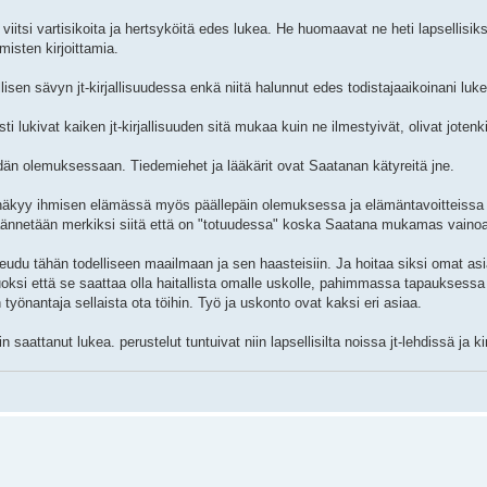
viitsi vartisikoita ja hertsyköitä edes lukea. He huomaavat ne heti lapsellisiks
misten kirjoittamia.
isen sävyn jt-kirjallisuudessa enkä niitä halunnut edes todistajaaikoinani luke
 lukivat kaiken jt-kirjallisuuden sitä mukaa kuin ne ilmestyivät, olivat jotenki
än olemuksessaan. Tiedemiehet ja lääkärit ovat Saatanan kätyreitä jne.
e näkyy ihmisen elämässä myös päällepäin olemuksessa ja elämäntavoitteissa
äännetään merkiksi siitä että on "totuudessa" koska Saatana mukamas vaino
eudu tähän todelliseen maailmaan ja sen haasteisiin. Ja hoitaa siksi omat as
oksi että se saattaa olla haitallista omalle uskolle, pahimmassa tapaukses
yönantaja sellaista ota töihin. Työ ja uskonto ovat kaksi eri asiaa.
n saattanut lukea. perustelut tuntuivat niin lapsellisilta noissa jt-lehdissä ja ki