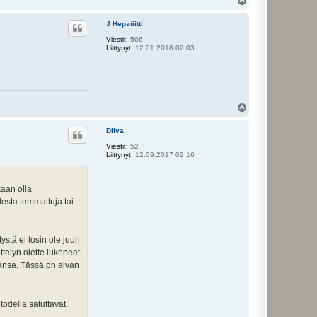
Y
l
ö
J Hepatiitti
s
Viestit:
506
Liittynyt:
12.01.2018 02:03
Y
l
ö
Diiva
s
Viestit:
52
Liittynyt:
12.09.2017 02:16
kaan olla
ulesta temmattuja tai
stä ei tosin ole juuri
ittelyn olette lukeneet
kkansa. Tässä on aivan
 todella satuttavat.