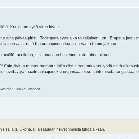
llätä. Kuulostaa kyllä vitun kivalle.
orut aina päivää piristi. Todenperäisyys aika toissijainen juttu. Empatia juoruj
ellainen asia, mitä tuntuu oppineen kunnolla vasta tornin jälkeen.
n sisällä tai ulkona, sillä saadaan helvetinmoista tuhoa aikaan.
Of Cain liivit ja mustat raamatut joilla olisi sitten tarkoitus lyödä näitä oikeau
olisi levittäytyä maailmanlaajuiseksi organisaatioksi. Lähtemisetä rangaistaan
 with me." -Veikko Leinonen
in sisällä tai ulkona, sillä saadaan helvetinmoista tuhoa aikaan.