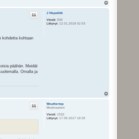
Y
l
ö
J Hepatiitti
s
Viestit:
506
Liittynyt:
12.01.2018 02:03
en kohdetta kohtaan
skoisia päähän. Meidät
 kuolemalla. Omalla ja
Y
l
ö
Weathertop
s
Moderaattori
Viestit:
1532
Liittynyt:
17.06.2017 19:35