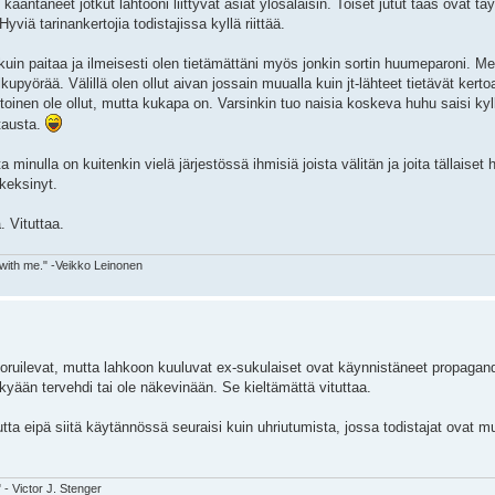
kääntäneet jotkut lähtööni liittyvät asiat ylösalaisin. Toiset jutut taas ovat tä
yviä tarinankertojia todistajissa kyllä riittää.
kuin paitaa ja ilmeisesti olen tietämättäni myös jonkin sortin huumeparoni. Me
lkupyörää. Välillä olen ollut aivan jossain muualla kuin jt-lähteet tietävät kerto
uhtoinen ole ollut, mutta kukapa on. Varsinkin tuo naisia koskeva huhu saisi ky
tausta.
a minulla on kuitenkin vielä järjestössä ihmisiä joista välitän ja joita tällaiset 
keksinyt.
. Vituttaa.
 with me." -Veikko Leinonen
juoruilevat, mutta lahkoon kuuluvat ex-sukulaiset ovat käynnistäneet propaga
ään tervehdi tai ole näkevinään. Se kieltämättä vituttaa.
mutta eipä siitä käytännössä seuraisi kuin uhriutumista, jossa todistajat ovat 
" - Victor J. Stenger