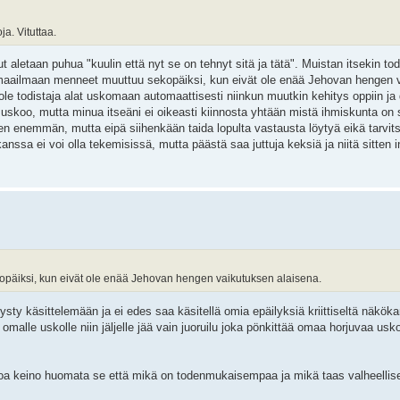
ja. Vituttaa.
t aletaan puhua "kuulin että nyt se on tehnyt sitä ja tätä". Muistan itsekin tod
aikki maailmaan menneet muuttuu sekopäiksi, kun eivät ole enää Jehovan hengen
t ole todistaja alat uskomaan automaattisesti niinkun muutkin kehitys oppiin j
 uskoo, mutta minua itseäni ei oikeasti kiinnosta yhtään mistä ihmiskunta on
enemmän, mutta eipä siihenkään taida lopulta vastausta löytyä eikä tarvits
anssa ei voi olla tekemisissä, mutta päästä saa juttuja keksiä ja niitä sitten 
kopäiksi, kun eivät ole enää Jehovan hengen vaikutuksen alaisena.
sty käsittelemään ja ei edes saa käsitellä omia epäilyksiä kriittiseltä näköka
malle uskolle niin jäljelle jää vain juoruilu joka pönkittää omaa horjuvaa usko
ainoa keino huomata se että mikä on todenmukaisempaa ja mikä taas valheellis