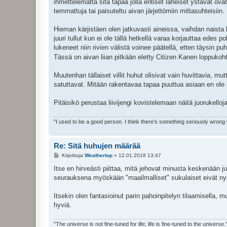
ihmettelemättä sitä tapaa jolla entiset läheiset ystävät ovat 
t
i
temmattuja tai paisuteltu aivan järjettömiin mittasuhteisiin. H
Hieman kärjistäen olen jatkuvasti aineissa, vaihdan naista 
juuri tullut kun ei ole tällä hetkellä varaa korjauttaa edes po
lukeneet niin rivien välistä voinee päätellä, etten täysin p
Tässä on aivan liian pitkään eletty Citizen Kanen loppukoh
Muutenhan tällaiset villit huhut olisivat vain huvittavia, mutt
satuttavat. Mitään rakentavaa tapaa puuttua asiaan en ole 
Pitäisikö perustaa liivijengi kovistelemaan näitä juorukelloja
"I used to be a good person. I think there's something seriously wrong
Re: Sitä huhujen määrää
V
Kirjoittaja
Weathertop
»
12.01.2018 13:47
i
e
Itse en hirveästi piittaa, mitä jehovat minusta keskenään 
s
seurauksena myöskään "maailmalliset" sukulaiset eivät nyky
t
i
Itsekin olen fantasioinut parin pahoinpitelyn tilaamisella, 
hyviä.
"The universe is not fine-tuned for life; life is fine-tuned to the universe.