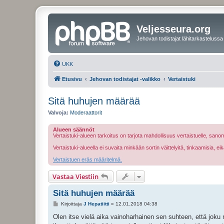
Veljesseura.org
Jehovan todistajat lähitarkastelussa
UKK
Etusivu
Jehovan todistajat -valikko
Vertaistuki
Sitä huhujen määrää
Valvoja:
Moderaattorit
Alueen säännöt
Vertaistuki-alueen tarkoitus on tarjota mahdollisuus vertaistuelle, sa
Vertaistuki-alueella ei suvaita minkään sortin väittelyitä, tinkaamisia, 
Vertaistuen eräs määritelmä.
Vastaa Viestiin
Sitä huhujen määrää
V
Kirjoittaja
J Hepatiitti
»
12.01.2018 04:38
i
e
Olen itse vielä aika vainoharhainen sen suhteen, että joku m
s