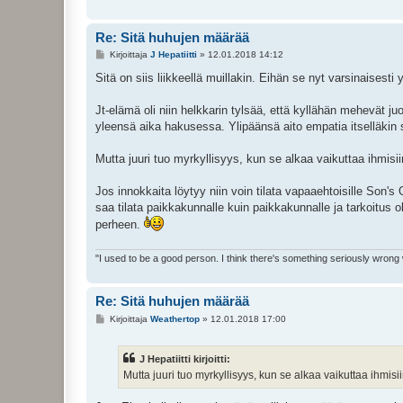
Re: Sitä huhujen määrää
V
Kirjoittaja
J Hepatiitti
»
12.01.2018 14:12
i
e
Sitä on siis liikkeellä muillakin. Eihän se nyt varsinaisesti y
s
t
i
Jt-elämä oli niin helkkarin tylsää, että kyllähän mehevät ju
yleensä aika hakusessa. Ylipäänsä aito empatia itselläkin s
Mutta juuri tuo myrkyllisyys, kun se alkaa vaikuttaa ihmisii
Jos innokkaita löytyy niin voin tilata vapaaehtoisille Son's 
saa tilata paikkakunnalle kuin paikkakunnalle ja tarkoitus 
perheen.
"I used to be a good person. I think there's something seriously wrong
Re: Sitä huhujen määrää
V
Kirjoittaja
Weathertop
»
12.01.2018 17:00
i
e
s
J Hepatiitti kirjoitti:
t
i
Mutta juuri tuo myrkyllisyys, kun se alkaa vaikuttaa ihmisi