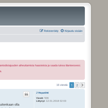
Rekisteröidy
Kirjaudu sisään
ntodistajuuden aiheuttamista haasteista ja saada tukea tilanteeseesi.
a.
1
2
Seuraava
16 viestiä
J Hepatiitti
Viestit:
506
Liittynyt:
12.01.2018 02:03
kuitenkaan olla