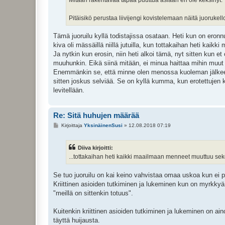
Mitään rakentavaa tapaa puuttua asiaan en ole keksinyt.
Pitäisikö perustaa liivijengi kovistelemaan näitä juorukello
Tämä juoruilu kyllä todistajissa osataan. Heti kun on eronnu
kiva oli mässäillä niillä jutuilla, kun tottakaihan heti k
Ja nytkin kun erosin, niin heti alkoi tämä, nyt sitten kun e
muuhunkin. Eikä siinä mitään, ei minua haittaa mihin muut
Enemmänkin se, että minne olen menossa kuoleman jälkeen 
sitten joskus selviää. Se on kyllä kumma, kun erotettujen k
levitellään.
Re: Sitä huhujen määrää
V
Kirjoittaja
YksinäinenSusi
»
12.08.2018 07:19
i
e
s
Diiva kirjoitti:
t
i
...tottakaihan heti kaikki maailmaan menneet muuttuu se
Se tuo juoruilu on kai keino vahvistaa omaa uskoa kun ei py
Kriittinen asioiden tutkiminen ja lukeminen kun on myrkkyä o
"meillä on sittenkin totuus".
Kuitenkin kriittinen asioiden tutkiminen ja lukeminen on 
täyttä huijausta.