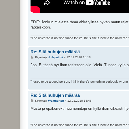
EDIT: Jonkun mielestä tämä ehkä ylittää hyvän maun rajat ver
ratkaiskoon.
"The universe is not fine-tuned for life; life is fine-tuned to the universe.
Re: Sitä huhujen määrää
V
Kirjoittaja
J Hepatiitti
»
12.01.2018 18:10
i
e
Joo. Ei tässä nyt ihan tosissaan olla. Vielä. Tunnari kyllä
s
t
i
"I used to be a good person. I think there's something seriously wrong
Re: Sitä huhujen määrää
V
Kirjoittaja
Weathertop
»
12.01.2018 18:48
i
e
Musta ja epäkorrekti huumorintaju on kyllä ihan oikeasti hy
s
t
i
"The universe is not fine-tuned for life; life is fine-tuned to the universe.