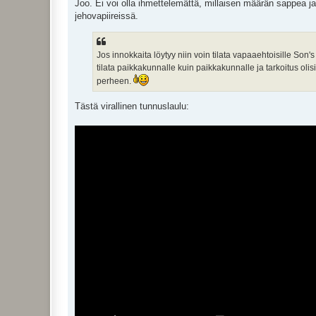
Joo. Ei voi olla ihmettelemättä, millaisen määrän sappea j
jehovapiireissä.
Jos innokkaita löytyy niin voin tilata vapaaehtoisille Son's
tilata paikkakunnalle kuin paikkakunnalle ja tarkoitus oli
perheen.
Tästä virallinen tunnuslaulu: