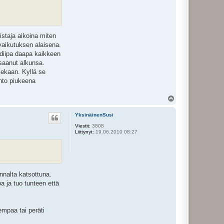
istaja aikoina miten
 vaikutuksen alaisena.
a diipa daapa kaikkeen
 saanut alkunsa.
ekaan. Kyllä se
into piukeena
Y
l
ö
YksinäinenSusi
s
Viestit:
3808
Liittynyt:
19.06.2010 08:27
nnalta katsottuna.
a ja tuo tunteen että
empaa tai peräti