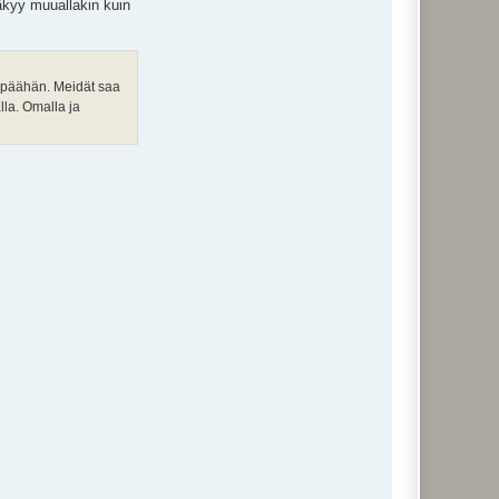
äkyy muuallakin kuin
sia päähän. Meidät saa
lla. Omalla ja