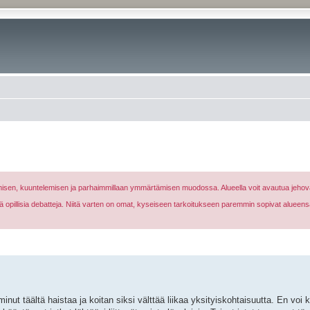
nomisen, kuuntelemisen ja parhaimmillaan ymmärtämisen muodossa. Alueella voit avautua jehova
eikä opillisia debatteja. Niitä varten on omat, kyseiseen tarkoitukseen paremmin sopivat alueens
inut täältä haistaa ja koitan siksi välttää liikaa yksityiskohtaisuutta. En voi 