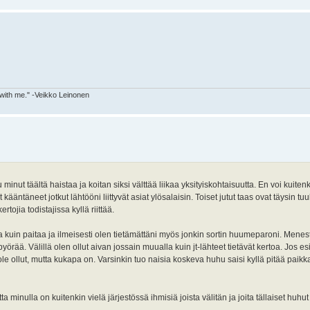
 with me." -Veikko Leinonen
minut täältä haistaa ja koitan siksi välttää liikaa yksityiskohtaisuutta. En voi kuiten
 kääntäneet jotkut lähtööni liittyvät asiat ylösalaisin. Toiset jutut taas ovat täysin tu
rtojia todistajissa kyllä riittää.
 kuin paitaa ja ilmeisesti olen tietämättäni myös jonkin sortin huumeparoni. Menesty
pyörää. Välillä olen ollut aivan jossain muualla kuin jt-lähteet tietävät kertoa. Jos es
n ole ollut, mutta kukapa on. Varsinkin tuo naisia koskeva huhu saisi kyllä pitää pai
ta minulla on kuitenkin vielä järjestössä ihmisiä joista välitän ja joita tällaiset huhut