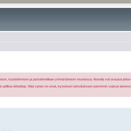
nomisen, kuuntelemisen ja parhaimmillaan ymmärtämisen muodossa. Alueella voit avautua jehova
eikä opillisia debatteja. Niitä varten on omat, kyseiseen tarkoitukseen paremmin sopivat alueens