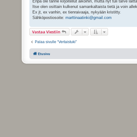
Enpä ole tänne kirjoitellut aikoihin, mutta nyt tuli tarve laitta
t
i
Itse olen osittain kulkenut samankaltaista tietä ja voin allek
Ex jt, ex vanhin, ex tienraivaaja, nykyään kristitty.
Sähköpostiosoite:
marttinaatinki@gmail.com
Vastaa Viestiin
Palaa sivulle “Vertaistuki”
Etusivu