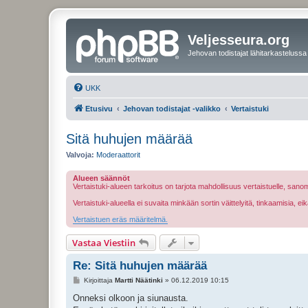
Veljesseura.org
Jehovan todistajat lähitarkastelussa
UKK
Etusivu
Jehovan todistajat -valikko
Vertaistuki
Sitä huhujen määrää
Valvoja:
Moderaattorit
Alueen säännöt
Vertaistuki-alueen tarkoitus on tarjota mahdollisuus vertaistuelle, sa
Vertaistuki-alueella ei suvaita minkään sortin väittelyitä, tinkaamisia, 
Vertaistuen eräs määritelmä.
Vastaa Viestiin
Re: Sitä huhujen määrää
V
Kirjoittaja
Martti Näätinki
»
06.12.2019 10:15
i
e
Onneksi olkoon ja siunausta.
s