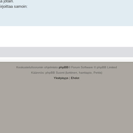
a jotain.
irjoittaa samoin:
Keskustelufoorumin ohjelmisto
phpBB
® Forum Software © phpBB Limited
Käännös: phpBB Suomi (lurttinen, harritapio, Pettis)
Yksityisyys
|
Ehdot