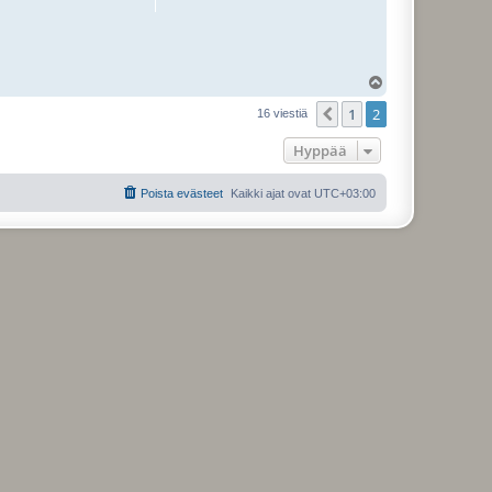
Y
l
1
2
ö
Edellinen
16 viestiä
s
Hyppää
Poista evästeet
Kaikki ajat ovat
UTC+03:00