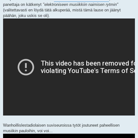
panettaja on kätkenyt
"elektroniseen musiikkiin naimisen rytmin"
(valitettavasti en löydä tätä alkuperää, mistä tämä lause on jäänyt
päähän, joku uskis se oli).
Wanhoillislestadiolaisen suviseuroissa tytöt joutuneet paheellisen
musiikin pauloihin, voi voi...