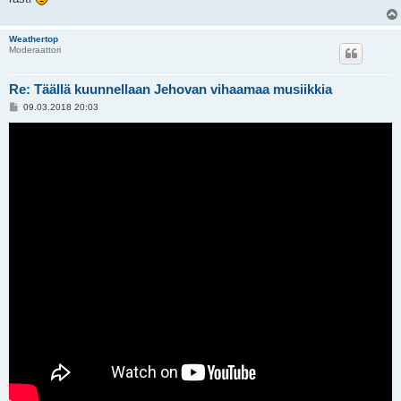
Weathertop
Moderaattori
Re: Täällä kuunnellaan Jehovan vihaamaa musiikkia
V
09.03.2018 20:03
i
e
s
t
i