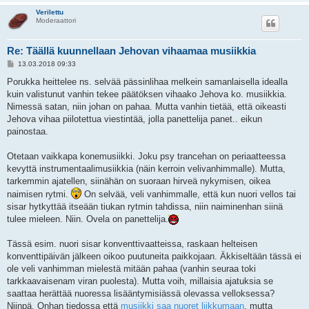
Verilettu
Moderaattori
Re: Täällä kuunnellaan Jehovan vihaamaa musiikkia
V
13.03.2018 09:33
i
e
Porukka heittelee ns. selvää pässinlihaa melkein samanlaisella idealla
s
kuin valistunut vanhin tekee päätöksen vihaako Jehova ko. musiikkia.
t
i
Nimessä satan, niin johan on pahaa. Mutta vanhin tietää, että oikeasti
Jehova vihaa piilotettua viestintää, jolla panettelija panet.. eikun
painostaa.
Otetaan vaikkapa konemusiikki. Joku psy trancehan on periaatteessa
kevyttä instrumentaalimusiikkia (näin kerroin velivanhimmalle). Mutta,
tarkemmin ajatellen, siinähän on suoraan hirveä nykymisen, oikea
naimisen rytmi.
On selvää, veli vanhimmalle, että kun nuori vellos tai
sisar hytkyttää itseään tiukan rytmin tahdissa, niin naiminenhan siinä
tulee mieleen. Niin. Ovela on panettelija.
Tässä esim. nuori sisar konventtivaatteissa, raskaan helteisen
konventtipäivän jälkeen oikoo puutuneita paikkojaan. Äkkiseltään tässä ei
ole veli vanhimman mielestä mitään pahaa (vanhin seuraa toki
tarkkaavaisenam viran puolesta). Mutta voih, millaisia ajatuksia se
saattaa herättää nuoressa lisääntymisiässä olevassa velloksessa?
Niinpä. Onhan tiedossa että
musiikki saa nuoret liikkumaan
, mutta