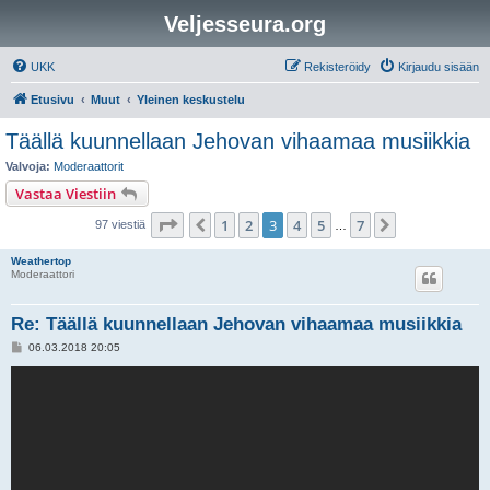
Veljesseura.org
UKK
Rekisteröidy
Kirjaudu sisään
Etusivu
Muut
Yleinen keskustelu
Täällä kuunnellaan Jehovan vihaamaa musiikkia
Valvoja:
Moderaattorit
Vastaa Viestiin
Sivu
3
/
7
1
2
3
4
5
7
Edellinen
Seuraava
97 viestiä
…
Weathertop
Moderaattori
Re: Täällä kuunnellaan Jehovan vihaamaa musiikkia
V
06.03.2018 20:05
i
e
s
t
i