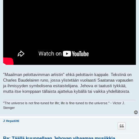
"Maailman pelottavimman artistin" ehkä pelottavin kappale. Tekstinä on
Charles Baudelairen runo, jossa ylistetään vuolaasti Saatanaa vapauden
ja ihmisyyden symbolisena esitaistelijana. Jehova ei taatusti tykkää,
mutta itse komppaan tällaista ajattelua kybällä tai vaikka yhdellätoista.
"The universe is not fine-tuned for life; life is fine-tuned to the universe." - Victor J.
Stenger
J Hepatiitti
Re: Täällä kuunnellaan Jehovan vihaamaa musiikkia