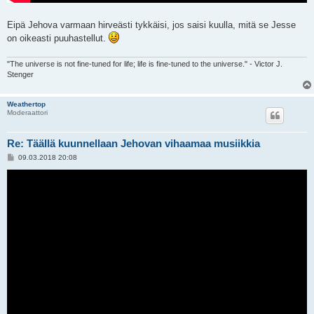
Eipä Jehova varmaan hirveästi tykkäisi, jos saisi kuulla, mitä se Jesse
on oikeasti puuhastellut.
"The universe is not fine-tuned for life; life is fine-tuned to the universe." - Victor J.
Stenger
Weathertop
Moderaattori
Re: Täällä kuunnellaan Jehovan vihaamaa musiikkia
V
09.03.2018 20:08
i
e
s
t
i