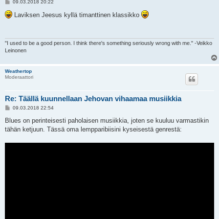
V
09.03.2018 20:22
i
e
Laviksen Jeesus kyllä timanttinen klassikko
s
t
i
"I used to be a good person. I think there's something seriously wrong with me." -Veikko
Leinonen
Weathertop
Moderaattori
Re: Täällä kuunnellaan Jehovan vihaamaa musiikkia
V
09.03.2018 22:54
i
e
Blues on perinteisesti paholaisen musiikkia, joten se kuuluu varmastikin
s
tähän ketjuun. Tässä oma lempparibiisini kyseisestä genrestä:
t
i