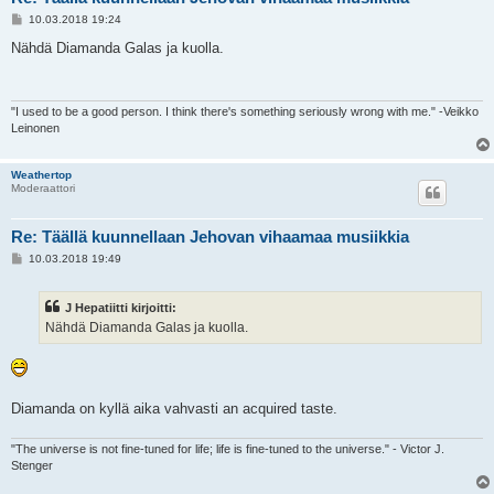
V
10.03.2018 19:24
i
e
Nähdä Diamanda Galas ja kuolla.
s
t
i
"I used to be a good person. I think there's something seriously wrong with me." -Veikko
Leinonen
Weathertop
Moderaattori
Re: Täällä kuunnellaan Jehovan vihaamaa musiikkia
V
10.03.2018 19:49
i
e
s
J Hepatiitti kirjoitti:
t
i
Nähdä Diamanda Galas ja kuolla.
Diamanda on kyllä aika vahvasti an acquired taste.
"The universe is not fine-tuned for life; life is fine-tuned to the universe." - Victor J.
Stenger