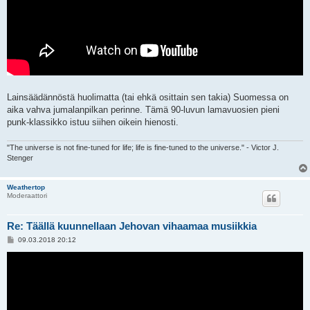
Lainsäädännöstä huolimatta (tai ehkä osittain sen takia) Suomessa on
aika vahva jumalanpilkan perinne. Tämä 90-luvun lamavuosien pieni
punk-klassikko istuu siihen oikein hienosti.
"The universe is not fine-tuned for life; life is fine-tuned to the universe." - Victor J.
Stenger
Weathertop
Moderaattori
Re: Täällä kuunnellaan Jehovan vihaamaa musiikkia
V
09.03.2018 20:12
i
e
s
t
i