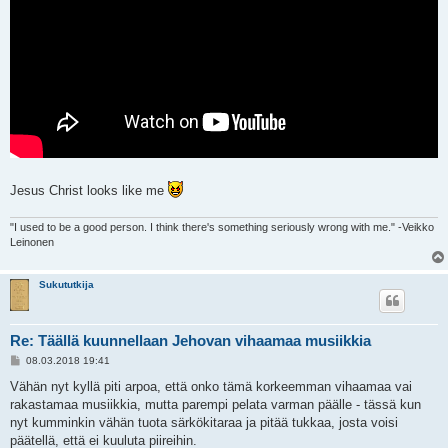
Jesus Christ looks like me
"I used to be a good person. I think there's something seriously wrong with me." -Veikko
Leinonen
Sukututkija
Re: Täällä kuunnellaan Jehovan vihaamaa musiikkia
V
08.03.2018 19:41
i
e
Vähän nyt kyllä piti arpoa, että onko tämä korkeemman vihaamaa vai
s
rakastamaa musiikkia, mutta parempi pelata varman päälle - tässä kun
t
i
nyt kumminkin vähän tuota särkökitaraa ja pitää tukkaa, josta voisi
päätellä, että ei kuuluta piireihin.