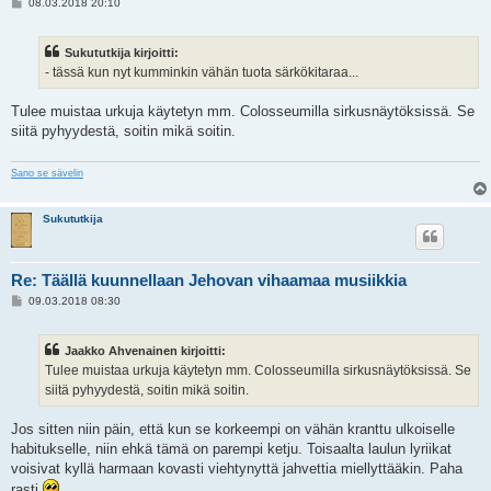
V
08.03.2018 20:10
i
e
s
Sukututkija kirjoitti:
t
i
- tässä kun nyt kumminkin vähän tuota särkökitaraa...
Tulee muistaa urkuja käytetyn mm. Colosseumilla sirkusnäytöksissä. Se
siitä pyhyydestä, soitin mikä soitin.
Sano se sävelin
Sukututkija
Re: Täällä kuunnellaan Jehovan vihaamaa musiikkia
V
09.03.2018 08:30
i
e
s
Jaakko Ahvenainen kirjoitti:
t
i
Tulee muistaa urkuja käytetyn mm. Colosseumilla sirkusnäytöksissä. Se
siitä pyhyydestä, soitin mikä soitin.
Jos sitten niin päin, että kun se korkeempi on vähän kranttu ulkoiselle
habitukselle, niin ehkä tämä on parempi ketju. Toisaalta laulun lyriikat
voisivat kyllä harmaan kovasti viehtynyttä jahvettia miellyttääkin. Paha
rasti