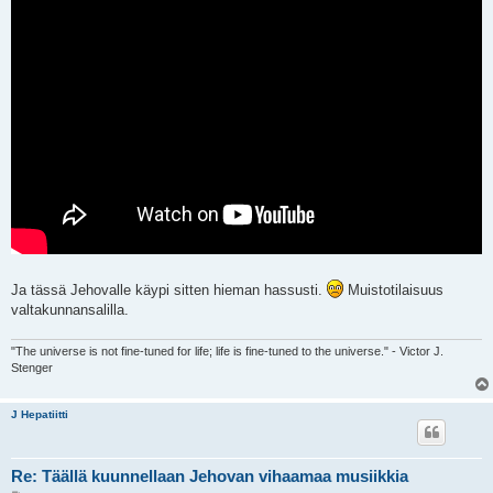
Ja tässä Jehovalle käypi sitten hieman hassusti.
Muistotilaisuus
valtakunnansalilla.
"The universe is not fine-tuned for life; life is fine-tuned to the universe." - Victor J.
Stenger
J Hepatiitti
Re: Täällä kuunnellaan Jehovan vihaamaa musiikkia