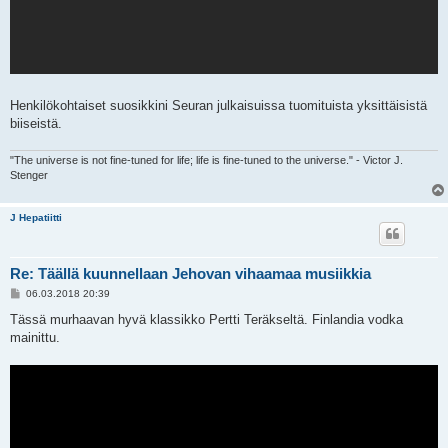
Henkilökohtaiset suosikkini Seuran julkaisuissa tuomituista yksittäisistä
biiseistä.
"The universe is not fine-tuned for life; life is fine-tuned to the universe." - Victor J.
Stenger
J Hepatiitti
Re: Täällä kuunnellaan Jehovan vihaamaa musiikkia
V
06.03.2018 20:39
i
e
Tässä murhaavan hyvä klassikko Pertti Teräkseltä. Finlandia vodka
s
mainittu.
t
i