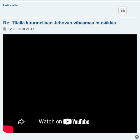
Lottopallo
Re: Täällä kuunnellaan Jehovan vihaamaa musiikkia
V
12.03.2018 21:47
i
e
s
t
i