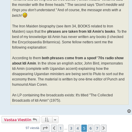
the monster with the three heads." The second says
"Don't meddle wid
t'ings you don't understand."
And of course, the
message ends with a
belch!
The Iron Maiden biography (see item 34, BOOKS related to Iron
Maiden) says that the
phrases are taken from Idi Amin's books
. To the
best of my knowledge Idi Amin has never written any books (I checked
the Encyclopaedia Britannica). Some fellow netters sent me the
following explanation:
According to them
both phrases come from a spoof '70s radio show
about Idi Amin
. In the show an english actor, John Bird, impersonates
Idi Amin (complete with Ugandan accent) explaining how the
disappearing Ugandan ministers are being sent to Pluto to sort out the
economy there. The material is written by one-time editor of Punch and
humourist Alan Coren.
An LP containing the broadcasts exists: It's titled "The Collected
Broadcasts of Idi Amin" (1975).
Vastaa Viestiin
Sivu
5
/
7
1
3
4
5
6
7
Edellinen
Seuraava
97 viestiä
…