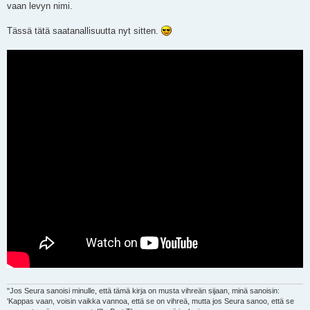
vaan levyn nimi.
Tässä tätä saatanallisuutta nyt sitten.
"Jos Seura sanoisi minulle, että tämä kirja on musta vihreän sijaan, minä sanoisin:
'Kappas vaan, voisin vaikka vannoa, että se on vihreä, mutta jos Seura sanoo, että se