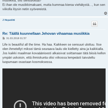
musiikkia, siis sensuroitua?
Ei ihan ole musiikkimakuani, mutta kummaa kieroa viehätystä..., kun sen
viikolla löysin netin syövereistä.
J Hepatiitti
Re: Täällä kuunnellaan Jehovan vihaamaa musiikkia
V
31.03.2018 01:57
i
e
Life is beautiful all the time. Ha haa. Kaikkeen se sensuuri ulottuu. Itse
s
olen ihmetellyt miksei tämä seuraava laulu ole kielletty aina ja kaikkialla.
t
i
Jos kaikki maailman kovaäänisesti alkaisivat soittamaan tätä biisiä kellon
ympäri uskoisin, että ihmiskunta olisi viikossa lempeästi taivuteltu
luopumaan osastaan kosmoksessa.