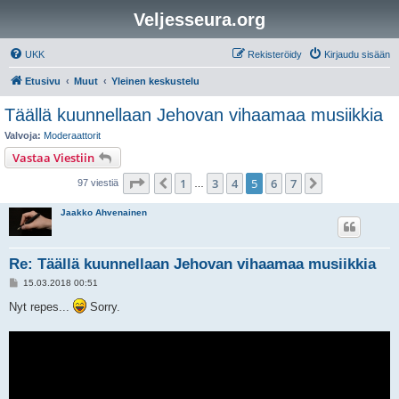
Veljesseura.org
UKK
Rekisteröidy
Kirjaudu sisään
Etusivu
Muut
Yleinen keskustelu
Täällä kuunnellaan Jehovan vihaamaa musiikkia
Valvoja:
Moderaattorit
Vastaa Viestiin
Sivu
5
/
7
1
3
4
5
6
7
Edellinen
Seuraava
97 viestiä
…
Jaakko Ahvenainen
Re: Täällä kuunnellaan Jehovan vihaamaa musiikkia
V
15.03.2018 00:51
i
e
Nyt repes...
Sorry.
s
t
i