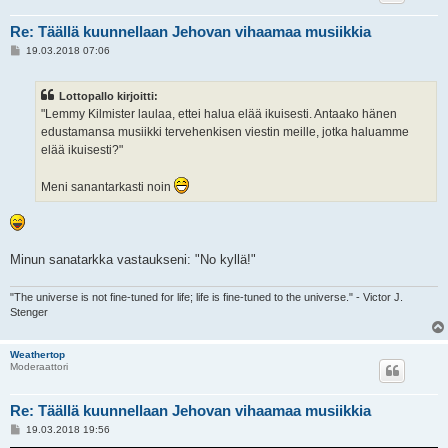
Re: Täällä kuunnellaan Jehovan vihaamaa musiikkia
V
19.03.2018 07:06
i
e
s
Lottopallo kirjoitti:
t
i
"Lemmy Kilmister laulaa, ettei halua elää ikuisesti. Antaako hänen
edustamansa musiikki tervehenkisen viestin meille, jotka haluamme
elää ikuisesti?"
Meni sanantarkasti noin
Minun sanatarkka vastaukseni: "No kyllä!"
"The universe is not fine-tuned for life; life is fine-tuned to the universe." - Victor J.
Stenger
Weathertop
Moderaattori
Re: Täällä kuunnellaan Jehovan vihaamaa musiikkia
V
19.03.2018 19:56
i