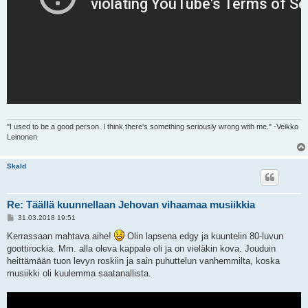
"I used to be a good person. I think there's something seriously wrong with me." -Veikko
Leinonen
Skald
Re: Täällä kuunnellaan Jehovan vihaamaa musiikkia
V
31.03.2018 19:51
i
e
Kerrassaan mahtava aihe!
Olin lapsena edgy ja kuuntelin 80-luvun
s
goottirockia. Mm. alla oleva kappale oli ja on vieläkin kova. Jouduin
t
i
heittämään tuon levyn roskiin ja sain puhuttelun vanhemmilta, koska
musiikki oli kuulemma saatanallista.