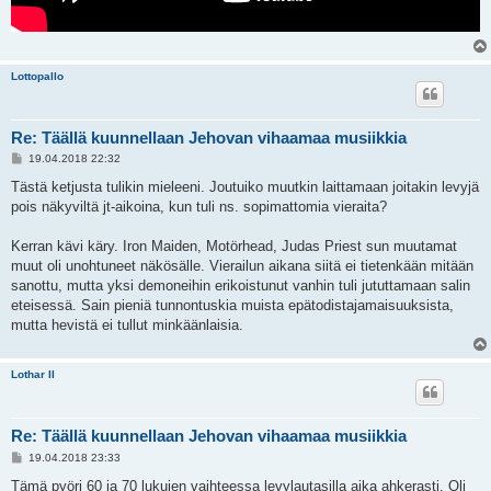
Lottopallo
Re: Täällä kuunnellaan Jehovan vihaamaa musiikkia
V
19.04.2018 22:32
i
e
Tästä ketjusta tulikin mieleeni. Joutuiko muutkin laittamaan joitakin levyjä
s
pois näkyviltä jt-aikoina, kun tuli ns. sopimattomia vieraita?
t
i
Kerran kävi käry. Iron Maiden, Motörhead, Judas Priest sun muutamat
muut oli unohtuneet näkösälle. Vierailun aikana siitä ei tietenkään mitään
sanottu, mutta yksi demoneihin erikoistunut vanhin tuli jututtamaan salin
eteisessä. Sain pieniä tunnontuskia muista epätodistajamaisuuksista,
mutta hevistä ei tullut minkäänlaisia.
Lothar II
Re: Täällä kuunnellaan Jehovan vihaamaa musiikkia
V
19.04.2018 23:33
i
e
Tämä pyöri 60 ja 70 lukujen vaihteessa levylautasilla aika ahkerasti. Oli