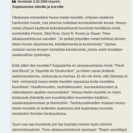
Herätkää! 2.22.1993 kirjoitti:
t
i
Sopimatonta silmille ja korville
Otetaanpa esimerkiksi heavy-metal-musiikki, erityisen epäterve
hardrockin muoto, jota yleensä soitetaan korviasärkevän kovaa. Heavy-
metal-yhtyeet käyttävät tarkoituksellisesti huomiota herättäviä nimiä,
esimerkiksi Poison, Skid Row, Guns N’ Roses ja Slayer. Time-
aikakauslehdessä sanottiin: ”Jo pelkät yhtyeitten nimet loihtivat silmien
eteen kuvan silpomisesta, kiduttamisesta ja kuolemasta.” Samaa
voidaan sanoa levyjen kamalista kansikuvista, joissa usein kuvataan
saatanallisia symboleja.
Entä sitten itse musiikki? Kappaleilla on seuraavanlaisia nimiä: ”Flesh
and Blood” ja ”Appetite for Destruction”, ja niiden sanat ylistävät
sadomasokismia, raiskausta ja murhaa. Ei siis ole ihme, että Stairway to
Hell -nimisessä heavy-metal-musiikin oppaassa tuota musiikkia
kuvaillaan ”mauttomuuden, vauhdikkuuden, suorasukaisuuden ja
väkivaltaisen apatian riemuvoitoksi”. Heavy-metal-musiikki on myös
toistuvasti yhdistetty sen kuuntelijoitten huumeiden käyttöön,
saatananpalvontaan ja itsemurhiin. Tiedotusvälineitten mukaan heavy-
metal-musiikki on kuitenkin saamassa yhä laajempaa suosiota
muidenkin ihmisten keskuudessa.
Suuri osa rap-musiikista (eli hip-hopista) menee myös villeihin
äärimmäisyyksiin. Time-aikakauslehdessä sanotaan: ”Rapin sanoittajat