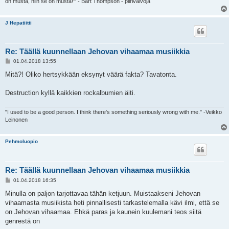
on musta, niin se on musta!'" - Bart Thompson - piirivalvoja
J Hepatiitti
Re: Täällä kuunnellaan Jehovan vihaamaa musiikkia
V
01.04.2018 13:55
i
e
Mitä?! Oliko hertsykkään eksynyt väärä fakta? Tavatonta.
s
t
i
Destruction kyllä kaikkien rockalbumien äiti.
"I used to be a good person. I think there's something seriously wrong with me." -Veikko
Leinonen
Pehmoluopio
Re: Täällä kuunnellaan Jehovan vihaamaa musiikkia
V
01.04.2018 16:35
i
e
Minulla on paljon tarjottavaa tähän ketjuun. Muistaakseni Jehovan
s
vihaamasta musiikista heti pinnallisesti tarkastelemalla kävi ilmi, että se
t
i
on Jehovan vihaamaa. Ehkä paras ja kaunein kuulemani teos siitä
genrestä on