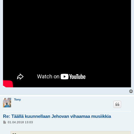
Tony
Re: Täällä kuunnellaan Jehovan vihaamaa musiikkia
V
01.04.2018 13:03
i
e
s