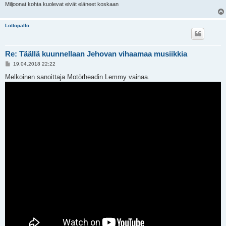
Miljoonat kohta kuolevat eivät eläneet koskaan
Lottopallo
Re: Täällä kuunnellaan Jehovan vihaamaa musiikkia
V
19.04.2018 22:22
i
e
Melkoinen sanoittaja Motörheadin Lemmy vainaa.
s
t
i