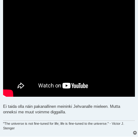
e
s
t
i
Ei taida olla näin pakanallinen meininki Jehvanalle mieleen. Mutta
onneksi me muut voimme diggailla.
"The universe is not fine-tuned for life; life is fine-tuned to the universe." - Victor J.
Stenger