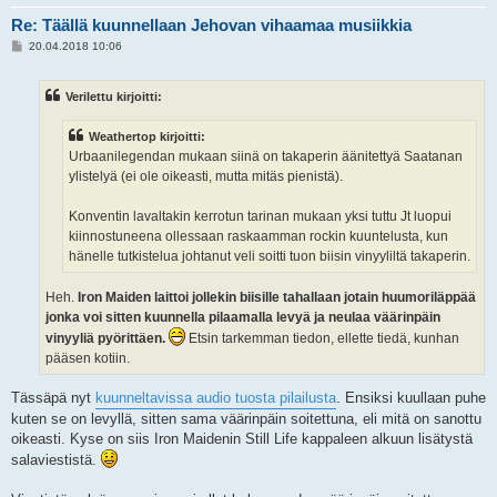
Re: Täällä kuunnellaan Jehovan vihaamaa musiikkia
V
20.04.2018 10:06
i
e
s
Verilettu kirjoitti:
t
i
Weathertop kirjoitti:
Urbaanilegendan mukaan siinä on takaperin äänitettyä Saatanan
ylistelyä (ei ole oikeasti, mutta mitäs pienistä).
Konventin lavaltakin kerrotun tarinan mukaan yksi tuttu Jt luopui
kiinnostuneena ollessaan raskaamman rockin kuuntelusta, kun
hänelle tutkistelua johtanut veli soitti tuon biisin vinyyliltä takaperin.
Heh.
Iron Maiden laittoi jollekin biisille tahallaan jotain huumoriläppää
jonka voi sitten kuunnella pilaamalla levyä ja neulaa väärinpäin
vinyyliä pyörittäen.
Etsin tarkemman tiedon, ellette tiedä, kunhan
pääsen kotiin.
Tässäpä nyt
kuunneltavissa audio tuosta pilailusta
. Ensiksi kuullaan puhe
kuten se on levyllä, sitten sama väärinpäin soitettuna, eli mitä on sanottu
oikeasti. Kyse on siis Iron Maidenin Still Life kappaleen alkuun lisätystä
salaviestistä.