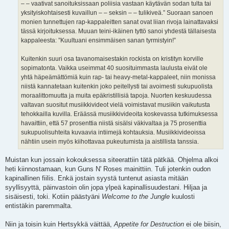
– – vaativat sanoituksissaan poliisia vastaan käytävän sodan tulta tai
yksityiskohtaisesti kuvaillun – – seksin – – tulikiveä.” Suoraan sanoen
monien tunnettujen rap-kappaleitten sanat ovat liian rivoja lainattavaksi
tässä kirjoituksessa. Muuan teini-ikäinen tyttö sanoi yhdestä tällaisesta
kappaleesta: ”Kuultuani ensimmäisen sanan tyrmistyin!”
Kuitenkin suuri osa tavanomaisestakin rockista on kristityn korville
sopimatonta. Vaikka useimmat 40 suosituimmasta laulusta eivät ole
yhtä häpeämättömiä kuin rap- tai heavy-metal-kappaleet, niin monissa
niistä kannatetaan kuitenkin joko peitellysti tai avoimesti sukupuolista
moraalittomuutta ja muita epäkristillisiä tapoja. Nuorten keskuudessa
valtavan suositut musiikkivideot vielä voimistavat musiikin vaikutusta
tehokkailla kuvilla. Eräässä musiikkivideoita koskevassa tutkimuksessa
havaittiin, että 57 prosenttia niistä sisälsi väkivaltaa ja 75 prosenttia
sukupuolisuhteita kuvaavia intiimejä kohtauksia. Musiikkivideoissa
nähtiin usein myös kiihottavaa pukeutumista ja aistillista tanssia.
Muistan kun jossain kokouksessa siteerattiin tätä pätkää. Ohjelma alkoi
heti kiinnostamaan, kun Guns N' Roses mainittiin. Tuli jotenkin oudon
kapinallinen fiilis. Enkä jostain syystä tuntenut asiasta mitään
syyllisyyttä, päinvastoin olin jopa ylpeä kapinallisuudestani. Hiljaa ja
sisäisesti, toki. Kotiin päästyäni
Welcome to the Jungle
kuulosti
entistäkin paremmalta.
Niin ja toisin kuin Hertsykkä väittää,
Appetite for Destruction
ei ole biisin,