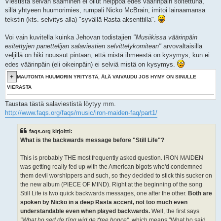
Viestistä selvän saaminen ei ollut helppoa edes väärinpäin soitettuna,
sillä yhtyeen huumorimies, rumpali Nicko McBrain, imitoi lainaamansa
tekstin (kts. selvitys alla) "syvällä Rasta aksenttilla".
Voi vain kuvitella kuinka Jehovan todistajien
"Musiikissa väärinpäin
esitettyjen panettelijan salaviestien selvittelykomitean"
arvovaltaisilla
veljillä on hiki noussut pintaan, että mistä ihmeestä on kysymys, kun ei
edes väärinpäin (eli oikeinpäin) ei selviä mistä on kysymys.
MAUTONTA HUUMORIN YRITYSTÄ, ÄLÄ VAIVAUDU JOS HYMY ON SINULLE
VIERASTA
Taustaa tästä salaviestistä löytyy mm.
http://www.faqs.org/faqs/music/iron-maiden-faq/part1/
faqs.org kirjoitti:
What is the backwards message before "Still Life"?
This is probably THE most frequently asked question. IRON MAIDEN
was getting really fed up with the American bigots who'd condemned
them devil worshippers and such, so they decided to stick this sucker on
the new album (PIECE OF MIND). Right at the beginning of the song
Still Life is two quick backwards messages, one after the other.
Both are
spoken by Nicko in a deep Rasta accent, not too much even
understandable even when played backwards.
Well, the first says
"What ho sed de t'ing wid de t'ree bonce"
, which means "What ho said