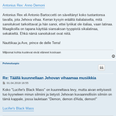
Antonius Rex: Anno Demoni
Antonius Rex eli Antonio Bartoccetti on säveltänyt koko tuotantonsa
tavalla, jota Jehova vihaa. Kerran kysyin eräältä italialaiselta, mitä
sanoitukset tarkoittavat ja hän sanoi, ettei lyriikat ole italiaa, vaan latinaa.
Maagikoilla on tapana käyttää siansaksan tyyppistä sikalatinaa,
sekakieltä. Ehkä nämä sanoitukset ovat niitä.
Nauttikaa ja Ave, prince de delle Terra!
Miljoonat kohta kuolevat eivät eläneet koskaan
Pehmoluopio
Re: Täällä kuunnellaan Jehovan vihaamaa musiikkia
V
01.04.2018 16:55
i
e
Koko "Lucifer's Black Mass" on kuunneltava levy, mutta aivan erityisesti
s
tuo kyyneleen minun silmiini ja tietysti Jehovan kuvaannollisiin silmiin on
t
i
tämä kappale, jossa lauletaan "Demon, demon d'Aida, demon!"
Lucifer's Black Mass