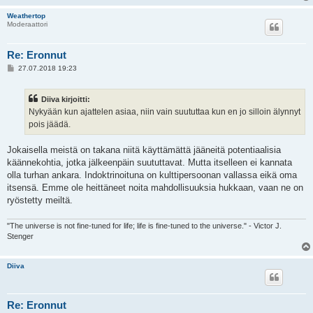
Weathertop
Moderaattori
Re: Eronnut
V
27.07.2018 19:23
i
e
s
Diiva kirjoitti:
t
i
Nykyään kun ajattelen asiaa, niin vain suututtaa kun en jo silloin älynnyt
pois jäädä.
Jokaisella meistä on takana niitä käyttämättä jääneitä potentiaalisia
käännekohtia, jotka jälkeenpäin suututtavat. Mutta itselleen ei kannata
olla turhan ankara. Indoktrinoituna on kulttipersoonan vallassa eikä oma
itsensä. Emme ole heittäneet noita mahdollisuuksia hukkaan, vaan ne on
ryöstetty meiltä.
"The universe is not fine-tuned for life; life is fine-tuned to the universe." - Victor J.
Stenger
Diiva
Re: Eronnut