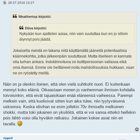
V
28.07.2018 13:27
i
e
s
Weathertop kirjoitti:
t
i
Diiva kirjoitti:
Nykyään kun ajattelen asiaa, niin vain suututtaa kun en jo silloin
älynnyt pois jäädä.
Jokaisella meistä on takana niitä käyttämättä jääneitä potentiaalisia
käännekohtia, jotka jälkeenpäin suututtavat. Mutta itselleen ei kannata
olla turhan ankara. Indoktrinoituna on kulttipersoonan vallassa eikä
oma itsensä. Emme ole heittäneet noita mahdollisuuksia hukkaan, vaan
ne on ryöstetty meiltä.
Näin on ja olenkin iloinen, että olen vielä suhtkoht nuori. Ei kuitenkaan
mennyt koko elämä. Oikeastaan monen jo vanhemman ihmisen kohdalla
toivoisinkin, että eivät tajuaisikaan enää eläneensä vaiheessa. Parempi
melkein vain, että kuolisivat sitten kun aika tulee, niin tyytyväisenä
uskoonsa. Koska olisihan se esim.jollekin 70v ihmiselle melkoinen
shokki, mutta toki jokainen on yksilöitä, että ei voi sanoa etteikö heillekin
pois lähtö voisi olla hyväkin ratkaisu. Jokainen kokee asiat niin eri
tavalla.
rippeli