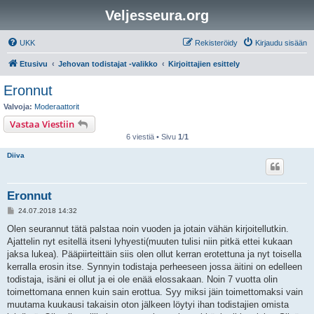
Veljesseura.org
UKK
Rekisteröidy
Kirjaudu sisään
Etusivu
Jehovan todistajat -valikko
Kirjoittajien esittely
Eronnut
Valvoja:
Moderaattorit
Vastaa Viestiin
6 viestiä • Sivu
1
/
1
Diiva
Eronnut
V
24.07.2018 14:32
i
e
Olen seurannut tätä palstaa noin vuoden ja jotain vähän kirjoitellutkin.
s
Ajattelin nyt esitellä itseni lyhyesti(muuten tulisi niin pitkä ettei kukaan
t
i
jaksa lukea). Pääpiirteittäin siis olen ollut kerran erotettuna ja nyt toisella
kerralla erosin itse. Synnyin todistaja perheeseen jossa äitini on edelleen
todistaja, isäni ei ollut ja ei ole enää elossakaan. Noin 7 vuotta olin
toimettomana ennen kuin sain erottua. Syy miksi jäin toimettomaksi vain
muutama kuukausi takaisin oton jälkeen löytyi ihan todistajien omista