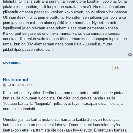
lehdistä. Olin siis salilla ja sunnuntain vartiotorni käsitteli luopioita. Siinä
jotakuinkin sanottiin, että luopiot on sairaita ihmisiä. No minähän oikein
pillastuin omassa päässäni kesken kokouksen, nousi oikea viha päässä.
Olinhan itsekin ollut juuri erotettuna. No sitten sen jälkeen jäin pois aika
pian ja vuosien mittaan aloin epäillä koko hommaa. Nyt sitten riitti
lopullisesti ja en olekaan enää tekemisissä osan perheestä kanssa.
Kaikki perheenjäsenet ei onneksi minua karta, että siinnä suhteessa
onnekas. Kuitenkin vaikeintahan tässä eroamisessa loppujen lopuksi on
tämä, kun on 30v elämästään näitä opetuksia kuunnellut, mutta
pikkuhiljaa pääsen eteenpäin.
Syväkurkku
Re: Eronnut
V
24.07.2018 21:16
i
e
Kiitokset esittelystäsi. Tiedän tarkkaan nuo tunteet mitä nousee pintaan
s
kun salilla puhutaan luopioista. On ollut lohduttavaa nähdä useilla
t
i
Youtube kanavilla "luopioita", jotka ovat täysin tasapainoisia, iloisia ja
normaaleja ihmisiä.
Onneksi julmaa karttamista eivät harrasta kaikki Jehovan todistajat,
kuten sinullakin on onneksesi käynyt. Oman sukuni kunniaksi myös
luettakoon ettei karttamista ole koskaan hyväksytty. Erotettujen kanssa