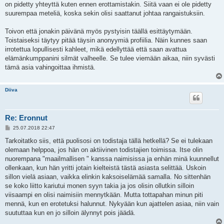
on pidetty yhteyttä kuten ennen erottamistakin. Siitä vaan ei ole pidetty
suurempaa meteliä, koska sekin olisi saattanut johtaa rangaistuksiin.
Toivon että jonakin päivänä myös pystyisin täällä esittäytymään.
Toistaiseksi täytyy pitää täysin anonyymiä profiilia. Näin kunnes saan
irrotettua lopullisesti kahleet, mikä edellyttää että saan avattua
elämänkumppanini silmät valheelle. Se tulee viemään aikaa, niin syvästi
tämä asia vahingoittaa ihmistä.
Diiva
Re: Eronnut
V
25.07.2018 22:47
i
e
Tarkoitatko siis, että puolisosi on todistaja tällä hetkellä? Se ei tulekaan
s
olemaan helppoa, jos hän on aktiivinen todistajien toimissa. Itse olin
t
i
nuorempana "maailmallisen " kanssa naimisissa ja enhän minä kuunnellut
ollenkaan, kun hän yritti jotain kielteistä tästä asiasta selittää. Uskoin
sillon vielä asiaan, vaikka elinkin kaksoiselämää samalla. No sittenhän
se koko liitto kariutui monen syyn takia ja jos olisin ollutkin silloin
viisaampi en olisi naimisiin mennytkään. Mutta tottapahan minun piti
mennä, kun en erotetuksi halunnut. Nykyään kun ajattelen asiaa, niin vain
suututtaa kun en jo silloin älynnyt pois jäädä.