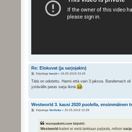
Re: Elokuvat (ja sarjojakin)
V
Kirjoittaja
harzit
»
16.05.2019 23:45
i
e
Tätä on odotettu. Harmi että vain 3 jaksoa. Bandernach oli ky
s
ystävälle paras sarja ikinä
t
i
Westworld 3. kausi 2020 puolella, ensimmäinen tr
V
Kirjoittaja
Verilettu
»
20.05.2019 10:28
i
e
s
muropaketti.com kirjoitti:
t
i
Westworld
-traileri ei vielä tarkkaan paljasta, milloin
sarja