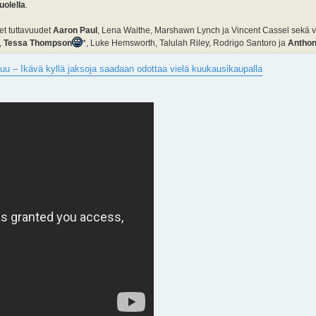
uolella
.
et tuttavuudet
Aaron Paul
, Lena Waithe, Marshawn Lynch ja Vincent Cassel sekä v
,
Tessa Thompson
*, Luke Hemsworth, Talulah Riley, Rodrigo Santoro ja
Anthon
tkuu – Ikävä kyllä jaksoja saadaan odottaa vielä kuukausikaupalla