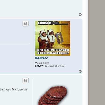
Y
l
ö
s
Nukahtanut
Viestit:
1459
Liittynyt:
12.12.2015 16:03
Y
l
ö
s
ksi vain Microsoftin