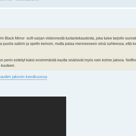
in Black Mirror -scifi-sarjan viidennestä tuotantokaudesta, joka tulee tarjolle suorat
 puolia satiirin ja spefin keinoin, mutta palaa menneeseen siinä suhteessa, että k
perin esitetyt kaksi ensimmäistä kautta sisälsivät myös vain kolme jaksoa. Netflix 
 kuuteen.
5. kauden jaksoin kesäkuussa