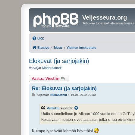
Veljesseura.org
Jehovan todistajat lähitarkastelussa
UKK
Etusivu
Muut
Yleinen keskustelu
Elokuvat (ja sarjojakin)
Valvoja:
Moderaattorit
Vastaa Viestiin
Re: Elokuvat (ja sarjojakin)
V
Kirjoittaja
Nukahtanut
»
16.04.2019 20:40
i
e
s
Verilettu
kirjoitti:
t
i
Uutta suunnitellaan jo. Aikaan 1000 vuotta ennen GoT nyky
Koitat vaan muuten sivuuttaa asiat, jotka sinua eivät kiin
Kukapa lypsävää lehmää hävittäisi