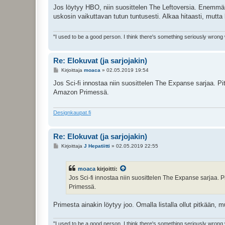
e
Jos löytyy HBO, niin suosittelen The Leftoversia. Enemmä
s
uskosin vaikuttavan tutun tuntusesti. Alkaa hitaasti, mutta
t
i
"I used to be a good person. I think there's something seriously wrong
Re: Elokuvat (ja sarjojakin)
V
Kirjoittaja
moaca
»
02.05.2019 19:54
i
e
Jos Sci-fi innostaa niin suosittelen The Expanse sarjaa. Pit
s
Amazon Primessä.
t
i
Designkaupat.fi
Re: Elokuvat (ja sarjojakin)
V
Kirjoittaja
J Hepatiitti
»
02.05.2019 22:55
i
e
s
moaca
kirjoitti:
t
i
Jos Sci-fi innostaa niin suosittelen The Expanse sarjaa. P
Primessä.
Primesta ainakin löytyy joo. Omalla listalla ollut pitkään, m
"I used to be a good person. I think there's something seriously wrong