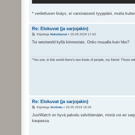
* verilettusen lisäys, ei varsinaisesti tyyppiäni, mutta kuite
Re: Elokuvat (ja sarjojakin)
V
Kirjoittaja
Nukahtanut
»
20.05.2019 17:43
i
e
Toi westworld kyllä kiinnostais. Onko muualla kuin hbo?
s
t
i
"You see, in this world there's two kinds of people, my friend: Those w
Re: Elokuvat (ja sarjojakin)
V
Kirjoittaja
Verilettu
»
20.05.2019 18:26
i
e
JustWatch
on hyvä palvelu selvittämään, mistä voi eri sarjo
s
kaupassa.
t
i