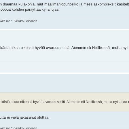
n draamaa ku äxönia, mut maailmanlopunpelko ja messiaskompleksit käsitelt
 loppua kohden päräyttää kyllä lujaa.
 with me." -Veikko Leinonen
kästä aikaa oikeasti hyvää avaruus scifiä. Aiemmin oli Netflixissä, mutta nyt t
itkästä aikaa oikeasti hyvää avaruus scifiä. Aiemmin oli Netflixissä, mutta nyt taita
utta ei vielä jakasanut alottaa.
 with me." -Veikko Leinonen