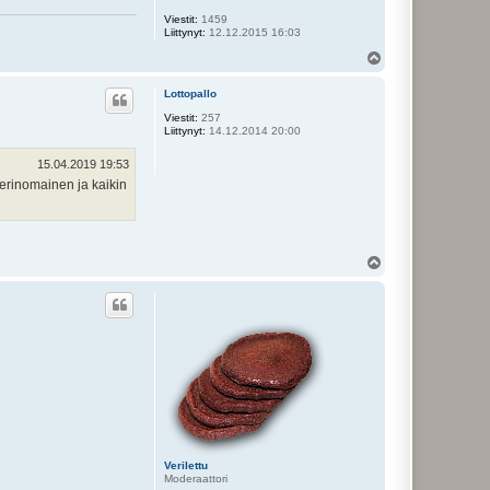
Viestit:
1459
Liittynyt:
12.12.2015 16:03
Y
l
ö
Lottopallo
s
Viestit:
257
Liittynyt:
14.12.2014 20:00
15.04.2019 19:53
erinomainen ja kaikin
Y
l
ö
s
Verilettu
Moderaattori