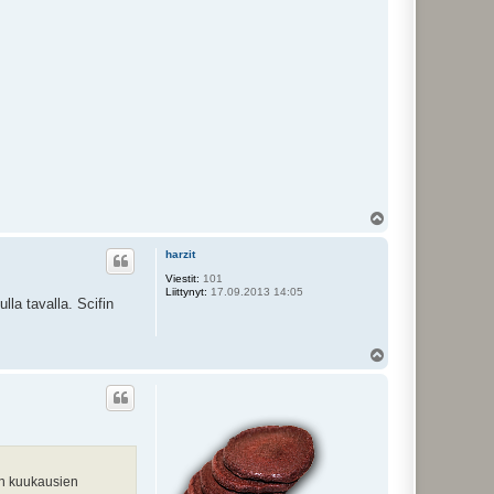
Y
l
ö
harzit
s
Viestit:
101
Liittynyt:
17.09.2013 14:05
lla tavalla. Scifin
Y
l
ö
s
en kuukausien