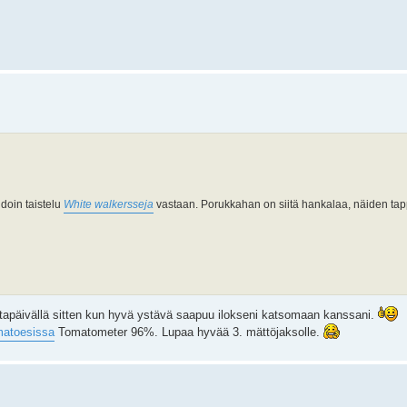
hdoin taistelu
White walkersseja
vastaan. Porukkahan on siitä hankalaa, näiden ta
Iltapäivällä sitten kun hyvä ystävä saapuu ilokseni katsomaan kanssani.
matoesissa
Tomatometer 96%. Lupaa hyvää 3. mättöjaksolle.