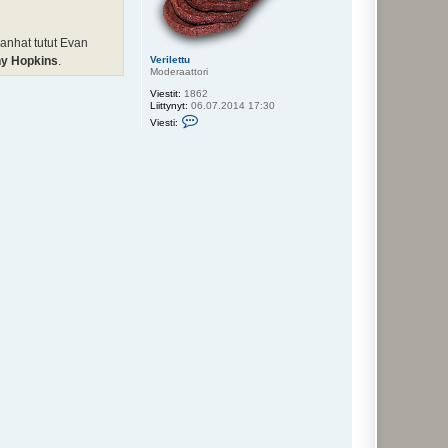
anhat tutut Evan
y Hopkins
.
Verilettu
Moderaattori
Viestit:
1862
Liittynyt:
06.07.2014 17:30
V
Viesti:
i
e
s
t
i
V
e
r
i
l
e
t
t
u