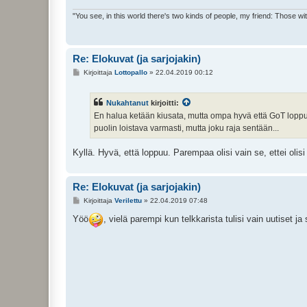
"You see, in this world there's two kinds of people, my friend: Those w
Re: Elokuvat (ja sarjojakin)
V
Kirjoittaja
Lottopallo
»
22.04.2019 00:12
i
e
s
Nukahtanut
kirjoitti:
t
i
En halua ketään kiusata, mutta ompa hyvä että GoT lop
puolin loistava varmasti, mutta joku raja sentään...
Kyllä. Hyvä, että loppuu. Parempaa olisi vain se, ettei oli
Re: Elokuvat (ja sarjojakin)
V
Kirjoittaja
Verilettu
»
22.04.2019 07:48
i
e
Yöö
, vielä parempi kun telkkarista tulisi vain uutiset ja s
s
t
i