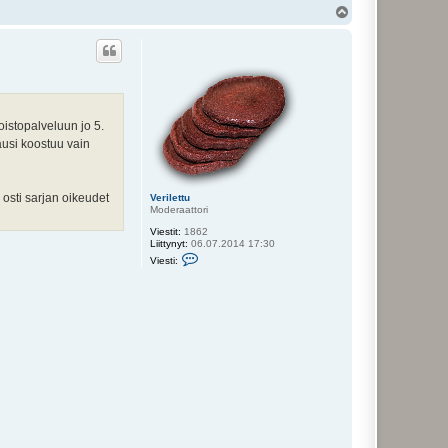
Y
l
ö
s
oistopalveluun jo 5.
ausi koostuu vain
osti sarjan oikeudet
Verilettu
Moderaattori
Viestit:
1862
Liittynyt:
06.07.2014 17:30
V
Viesti:
i
e
s
t
i
V
e
r
i
l
e
t
t
u