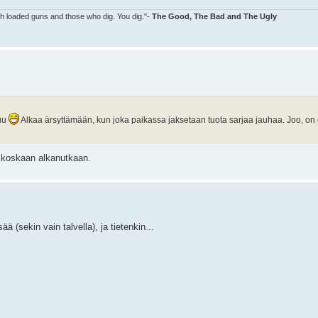
ith loaded guns and those who dig. You dig."-
The Good, The Bad and The Ugly
puu
Alkaa ärsyttämään, kun joka paikassa jaksetaan tuota sarjaa jauhaa. Joo, on 
si koskaan alkanutkaan.
ää (sekin vain talvella), ja tietenkin...