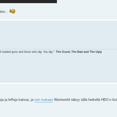
nkin...
ith loaded guns and those who dig. You dig."-
The Good, The Bad and The Ugly
ja ja leffoja katsoa, ja
sen mukaan
Westworld näkyy tällä hetkellä HBO:n lisä