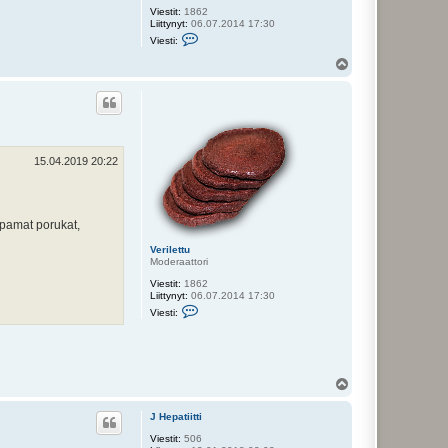
Viestit:
1862
Liittynyt:
06.07.2014 17:30
V
Viesti:
i
e
Y
s
l
t
ö
i
s
V
e
r
i
l
15.04.2019 20:22
e
t
t
u
ppamat porukat,
Verilettu
Moderaattori
Viestit:
1862
Liittynyt:
06.07.2014 17:30
V
Viesti:
i
e
s
t
i
V
Y
e
l
r
ö
i
J Hepatiitti
s
l
e
Viestit:
506