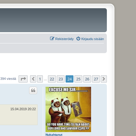
Rekisteröidy
Kirjaudu sisään
Sivu
24
/
27
1
22
23
24
25
26
27
Edellinen
Seuraava
394 viestiä
…
15.04.2019 20:22
Nukahtanut