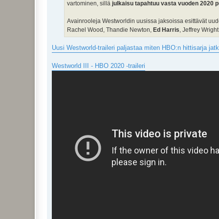
vartominen, sillä
julkaisu tapahtuu vasta vuoden 2020 p
Avainrooleja Westworldin uusissa jaksoissa esittävät uud
Rachel Wood, Thandie Newton,
Ed Harris
, Jeffrey Wright
Uusi Westworld-traileri paljastaa miten HBO:n hittisarja ja
Westworld III - HBO 2020 -traileri