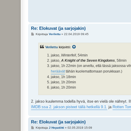
Re: Elokuvat (ja sarjojakin)
V
Kirjoittaja
Verilettu
»
22.04.2019 09:45
i
e
s
Verilettu
kirjoitti:
t
i
jakso,
Winterfell
, 54min
jakso,
A Knight of the Seven Kingdoms
, 58min
jakso, 1h 22min (on arveltu, että tässä jaksossa vi
heräävät
tähän kuolemattomaan porukkaan.)
jakso, 1h 18min
jakso, 1h 20min
jakso, 1h 20min
2. jakso kuulemma todella hyvä, itse en vielä ole nähnyt. 
IMDB:ssa 2. jakson pisteet tällä hetkellä 9.1.
ja
Rotten To
Re: Elokuvat (ja sarjojakin)
V
Kirjoittaja
J Hepatiitti
»
02.05.2019 15:09
i