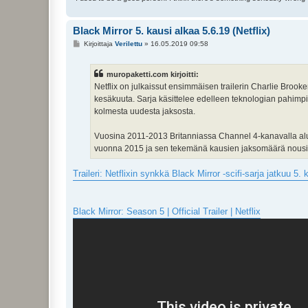
Black Mirror 5. kausi alkaa 5.6.19 (Netflix)
V
Kirjoittaja
Verilettu
»
16.05.2019 09:58
i
e
s
muropaketti.com kirjoitti:
t
i
Netflix on julkaissut ensimmäisen trailerin Charlie Brooker
kesäkuuta. Sarja käsittelee edelleen teknologian pahimpia
kolmesta uudesta jaksosta.
Vuosina 2011-2013 Britanniassa Channel 4-kanavalla alun 
vuonna 2015 ja sen tekemänä kausien jaksomäärä nousi
Traileri: Netflixin synkkä Black Mirror -scifi-sarja jatkuu 
Black Mirror: Season 5 | Official Trailer | Netflix