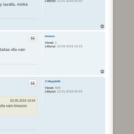
t
Liittynyt:
12.01.2018 02:03
y tavalla, minkä
t
u
Y
l
ö
moaca
s
Viestit:
2
Liittynyt:
23.04.2019 14:23
aitaa olla vain
Y
l
ö
J Hepatiitti
s
Viestit:
506
Liittynyt:
12.01.2018 02:03
02.05.2019 19:54
a olla vain Amazon