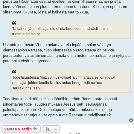
perustuu (Raamatun osalta) edelleen uskoon litteään maahan ja sitä
kiertävään aurinkoon plus sitten muuhun tarustoon. Kirkkojen opetus on
sitten oma lukunsa, josta ei kaikesta saa tolkkua.
Tällainen järjestön ajattelu ei ota huomioon riittävästi ihmisen
turmeltuneisuutta.
Uskontojen tavoin Vt-seurankin ajattelu lepää jumalan väitetyn
olemassaolon varassa, tuon olemassaolon todisteena on pelkkä
perusteeton väite. Siihen asti jumala on ihmisten luoma käsite ja nykyisiä
parempiin eivät ole kyenneet.
Todellisuudessa Matt.25:n uskolliset ja ymmärtäväiset orjat ovat
opettajia, joiden kautta Kristus antaa hengellistä ruokaa
seurakunnalleen.
Todellisuuksia riittää useisiin lähtöihin, erään Raamatusta helposti
johdettavan todellisuuden mukaan Jeesus petti seuraajansa
paluulupauksellaan. Onkin helppo ymmärtää miksi uskolliset ja
ymmärtäväiset orjat eivät opata tuota Raamatun todellisuutta?
Vastaa Viestiin