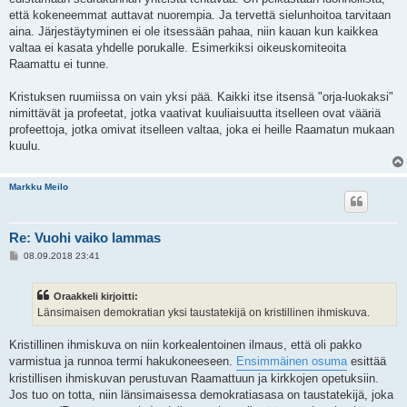
että kokeneemmat auttavat nuorempia. Ja tervettä sielunhoitoa tarvitaan
aina. Järjestäytyminen ei ole itsessään pahaa, niin kauan kun kaikkea
valtaa ei kasata yhdelle porukalle. Esimerkiksi oikeuskomiteoita
Raamattu ei tunne.
Kristuksen ruumiissa on vain yksi pää. Kaikki itse itsensä "orja-luokaksi"
nimittävät ja profeetat, jotka vaativat kuuliaisuutta itselleen ovat vääriä
profeettoja, jotka omivat itselleen valtaa, joka ei heille Raamatun mukaan
kuulu.
Markku Meilo
Re: Vuohi vaiko lammas
V
08.09.2018 23:41
i
e
s
Oraakkeli kirjoitti:
t
i
Länsimaisen demokratian yksi taustatekijä on kristillinen ihmiskuva.
Kristillinen ihmiskuva on niin korkealentoinen ilmaus, että oli pakko
varmistua ja runnoa termi hakukoneeseen.
Ensimmäinen osuma
esittää
kristillisen ihmiskuvan perustuvan Raamattuun ja kirkkojen opetuksiin.
Jos tuo on totta, niin länsimaisessa demokratiasasa on taustatekijä, joka