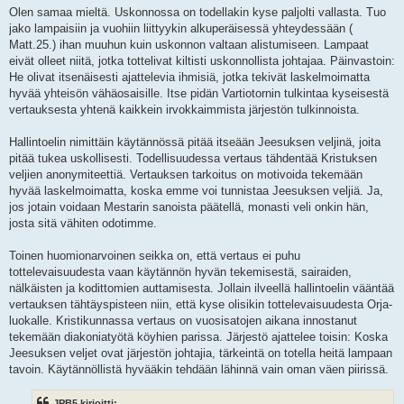
Olen samaa mieltä. Uskonnossa on todellakin kyse paljolti vallasta. Tuo
jako lampaisiin ja vuohiin liittyykin alkuperäisessä yhteydessään (
Matt.25.) ihan muuhun kuin uskonnon valtaan alistumiseen. Lampaat
eivät olleet niitä, jotka tottelivat kiltisti uskonnollista johtajaa. Päinvastoin:
He olivat itsenäisesti ajattelevia ihmisiä, jotka tekivät laskelmoimatta
hyvää yhteisön vähäosaisille. Itse pidän Vartiotornin tulkintaa kyseisestä
vertauksesta yhtenä kaikkein irvokkaimmista järjestön tulkinnoista.
Hallintoelin nimittäin käytännössä pitää itseään Jeesuksen veljinä, joita
pitää tukea uskollisesti. Todellisuudessa vertaus tähdentää Kristuksen
veljien anonymiteettiä. Vertauksen tarkoitus on motivoida tekemään
hyvää laskelmoimatta, koska emme voi tunnistaa Jeesuksen veljiä. Ja,
jos jotain voidaan Mestarin sanoista päätellä, monasti veli onkin hän,
josta sitä vähiten odotimme.
Toinen huomionarvoinen seikka on, että vertaus ei puhu
tottelevaisuudesta vaan käytännön hyvän tekemisestä, sairaiden,
nälkäisten ja kodittomien auttamisesta. Jollain ilveellä hallintoelin vääntää
vertauksen tähtäyspisteen niin, että kyse olisikin tottelevaisuudesta Orja-
luokalle. Kristikunnassa vertaus on vuosisatojen aikana innostanut
tekemään diakoniatyötä köyhien parissa. Järjestö ajattelee toisin: Koska
Jeesuksen veljet ovat järjestön johtajia, tärkeintä on totella heitä lampaan
tavoin. Käytännöllistä hyvääkin tehdään lähinnä vain oman väen piirissä.
JPB5 kirjoitti: