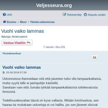
Veljesseura.org
UKK
Rekisteröidy
Kirjaudu sisään
Etusivu
Muut
Yleistä uskonnosta
Vuohi vaiko lammas
Valvoja:
Moderaattorit
Vastaa Viestiin
7 viestiä • Sivu
1
/
1
YksinäinenSusi
Vuohi vaiko lammas
V
05.09.2018 07:26
i
e
Uskonnoissa ihannoidaan sitä että jäsenten tulisi olla lampaankaltaisia,
s
mutta syytä tälle ei perinpohjin käsitellä.
t
i
Sanotaan vain että Jumala tykkää lampaankaltaisista tottelevaisista
ihmisistä.
Todellisuudessahan tässä on kyse vallasta. Mitään kristinuskoa, sen
haaraa tai muitakaan uskontoja ei voi hallita, jos sen jäsenet olisivat