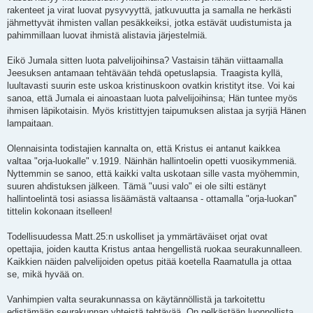
rakenteet ja virat luovat pysyvyyttä, jatkuvuutta ja samalla ne herkästi
jähmettyvät ihmisten vallan pesäkkeiksi, jotka estävät uudistumista ja
pahimmillaan luovat ihmistä alistavia järjestelmiä.
Eikö Jumala sitten luota palvelijoihinsa? Vastaisin tähän viittaamalla
Jeesuksen antamaan tehtävään tehdä opetuslapsia. Traagista kyllä,
luultavasti suurin este uskoa kristinuskoon ovatkin kristityt itse. Voi kai
sanoa, että Jumala ei ainoastaan luota palvelijoihinsa; Hän tuntee myös
ihmisen läpikotaisin. Myös kristittyjen taipumuksen alistaa ja syrjiä Hänen
lampaitaan.
Olennaisinta todistajien kannalta on, että Kristus ei antanut kaikkea
valtaa "orja-luokalle" v.1919. Näinhän hallintoelin opetti vuosikymmeniä.
Nyttemmin se sanoo, että kaikki valta uskotaan sille vasta myöhemmin,
suuren ahdistuksen jälkeen. Tämä "uusi valo" ei ole silti estänyt
hallintoelintä tosi asiassa lisäämästä valtaansa - ottamalla "orja-luokan"
tittelin kokonaan itselleen!
Todellisuudessa Matt.25:n uskolliset ja ymmärtäväiset orjat ovat
opettajia, joiden kautta Kristus antaa hengellistä ruokaa seurakunnalleen.
Kaikkien näiden palvelijoiden opetus pitää koetella Raamatulla ja ottaa
se, mikä hyvää on.
Vanhimpien valta seurakunnassa on käytännöllistä ja tarkoitettu
edistämään seurakunnan yhteistä tehtävää. On pelkästään luonnollista,