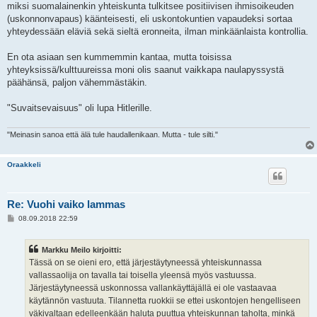
miksi suomalainenkin yhteiskunta tulkitsee positiivisen ihmisoikeuden
(uskonnonvapaus) käänteisesti, eli uskontokuntien vapaudeksi sortaa
yhteydessään eläviä sekä sieltä eronneita, ilman minkäänlaista kontrollia.
En ota asiaan sen kummemmin kantaa, mutta toisissa
yhteyksissä/kulttuureissa moni olis saanut vaikkapa naulapyssystä
päähänsä, paljon vähemmästäkin.
"Suvaitsevaisuus" oli lupa Hitlerille.
"Meinasin sanoa että älä tule haudallenikaan. Mutta - tule silti."
Oraakkeli
Re: Vuohi vaiko lammas
V
08.09.2018 22:59
i
e
s
Markku Meilo kirjoitti:
t
i
Tässä on se oieni ero, että järjestäytyneessä yhteiskunnassa
vallassaolija on tavalla tai toisella yleensä myös vastuussa.
Järjestäytyneessä uskonnossa vallankäyttäjällä ei ole vastaavaa
käytännön vastuuta. Tilannetta ruokkii se ettei uskontojen hengelliseen
väkivaltaan edelleenkään haluta puuttua yhteiskunnan taholta, minkä