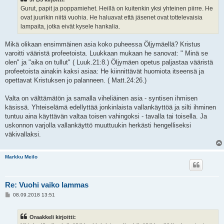
Gurut, papit ja poppamiehet. Heillä on kuitenkin yksi yhteinen piirre. He
ovat juurikin niitä vuohia. He haluavat että jäsenet ovat tottelevaisia
lampaita, jotka eivät kysele hankalia.
Mikä olikaan ensimmäinen asia koko puheessa Öljymäellä? Kristus
varoitti vääristä profeetoista. Luukkaan mukaan he sanovat: " Minä se
olen" ja "aika on tullut" ( Luuk.21:8.) Öljymäen opetus paljastaa vääristä
profeetoista ainakin kaksi asiaa: He kiinnittävät huomiota itseensä ja
opettavat Kristuksen jo palanneen. ( Matt.24:26.)
Valta on välttämätön ja samalla viheliäinen asia - syntisen ihmisen
käsissä. Yhteiselämä edellyttää jonkinlaista vallankäyttöä ja silti ihminen
tuntuu aina käyttävän valtaa toisen vahingoksi - tavalla tai toisella. Ja
uskonnon varjolla vallankäyttö muuttuukin herkästi hengelliseksi
väkivallaksi.
Markku Meilo
Re: Vuohi vaiko lammas
V
08.09.2018 13:51
i
e
s
Oraakkeli kirjoitti:
t