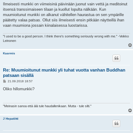
Ilmeisesti munkki on viimeisinä päivinään juonut vain vettä ja meditoinut
itsensä transsimaiseen tilaan ja kuollut lopulta nälkään. Kun
muumioitunut munkki on alkanut vähitellen haurastua on sen ympärille
päätetty valaa patsas. Ollut siis ilmeisesti ensin pitkään näytteillä ihan
vaan muumiona jossain kiinalaisessa luostarissa.
"I used to be a good person. I think there's something seriously wrong with me." -Veikko
Leinonen
Kaarmis
Re: Muumioitunut munkki yli tuhat vuotta vanhan Buddhan
patsaan sisällä
V
21.09.2018 18:57
i
e
Oliko hillomunkki?
s
t
i
"Meinasin sanoa että älä tule haudallenikaan. Mutta - tule silti."
J Hepatiitti