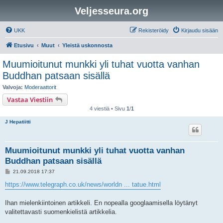
Veljesseura.org
UKK
Rekisteröidy
Kirjaudu sisään
Etusivu
Muut
Yleistä uskonnosta
Muumioitunut munkki yli tuhat vuotta vanhan
Buddhan patsaan sisällä
Valvoja:
Moderaattorit
Vastaa Viestiin
4 viestiä • Sivu
1
/
1
J Hepatiitti
Muumioitunut munkki yli tuhat vuotta vanhan
Buddhan patsaan sisällä
V
21.09.2018 17:37
i
e
https://www.telegraph.co.uk/news/worldn ... tatue.html
s
t
i
Ihan mielenkiintoinen artikkeli. En nopealla googlaamisella löytänyt
valitettavasti suomenkielistä artikkelia.