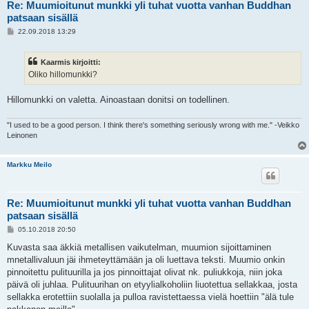
Re: Muumioitunut munkki yli tuhat vuotta vanhan Buddhan
patsaan sisällä
V
22.09.2018 13:29
i
e
s
Kaarmis kirjoitti:
t
i
Oliko hillomunkki?
Hillomunkki on valetta. Ainoastaan donitsi on todellinen.
"I used to be a good person. I think there's something seriously wrong with me." -Veikko
Leinonen
Markku Meilo
Re: Muumioitunut munkki yli tuhat vuotta vanhan Buddhan
patsaan sisällä
V
05.10.2018 20:50
i
e
Kuvasta saa äkkiä metallisen vaikutelman, muumion sijoittaminen
s
mnetallivaluun jäi ihmeteyttämään ja oli luettava teksti. Muumio onkin
t
i
pinnoitettu pulituurilla ja jos pinnoittajat olivat nk. puliukkoja, niin joka
päivä oli juhlaa. Pulituurihan on etyylialkoholiin liuotettua sellakkaa, josta
sellakka erotettiin suolalla ja pulloa ravistettaessa vielä hoettiin "älä tule