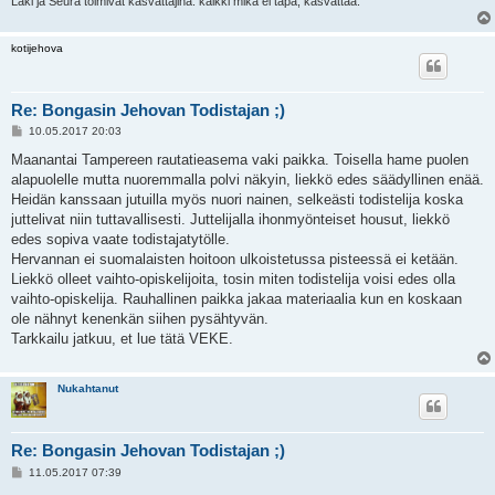
Laki ja Seura toimivat kasvattajina: kaikki mikä ei tapa, kasvattaa.
kotijehova
Re: Bongasin Jehovan Todistajan ;)
V
10.05.2017 20:03
i
e
Maanantai Tampereen rautatieasema vaki paikka. Toisella hame puolen
s
alapuolelle mutta nuoremmalla polvi näkyin, liekkö edes säädyllinen enää.
t
i
Heidän kanssaan jutuilla myös nuori nainen, selkeästi todistelija koska
juttelivat niin tuttavallisesti. Juttelijalla ihonmyönteiset housut, liekkö
edes sopiva vaate todistajatytölle.
Hervannan ei suomalaisten hoitoon ulkoistetussa pisteessä ei ketään.
Liekkö olleet vaihto-opiskelijoita, tosin miten todistelija voisi edes olla
vaihto-opiskelija. Rauhallinen paikka jakaa materiaalia kun en koskaan
ole nähnyt kenenkän siihen pysähtyvän.
Tarkkailu jatkuu, et lue tätä VEKE.
Nukahtanut
Re: Bongasin Jehovan Todistajan ;)
V
11.05.2017 07:39
i