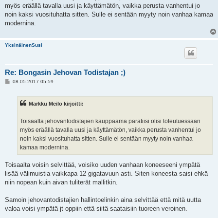
myös eräällä tavalla uusi ja käyttämätön, vaikka perusta vanhentui jo
noin kaksi vuosituhatta sitten. Sulle ei sentään myyty noin vanhaa kamaa
modernina.
YksinäinenSusi
Re: Bongasin Jehovan Todistajan ;)
V
08.05.2017 05:59
i
e
s
Markku Meilo kirjoitti:
t
i
Toisaalta jehovantodistajien kauppaama paratiisi olisi toteutuessaan
myös eräällä tavalla uusi ja käyttämätön, vaikka perusta vanhentui jo
noin kaksi vuosituhatta sitten. Sulle ei sentään myyty noin vanhaa
kamaa modernina.
Toisaalta voisin selvittää, voisiko uuden vanhaan koneeseeni ympätä
lisää välimuistia vaikkapa 12 gigatavuun asti. Siten koneesta saisi ehkä
niin nopean kuin aivan tuliterät mallitkin.
Samoin jehovantodistajien hallintoelinkin aina selvittää että mitä uutta
valoa voisi ympätä jt-oppiin että siitä saataisiin tuoreen veroinen.