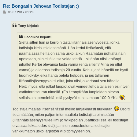
Re: Bongasin Jehovan Todistajan ;)
V
05.07.2017 01:20
i
e
s
Tony kirjoitti:
t
i
Laodikea kirjoitti:
Sieltä sitten luin ja kerroin tästä liitännäisjäsenyydestä, jonka
todistaja kielsi mielettömänä. Hän kertoi tietävänsä, että
päämajassa heillä on sama usko ja kun Raamatun pohjalta näin
opetetaan, niin ei tällaista voida tehdä – siitähän olisi lentänyt
pihalle! Kertoi olevansa tästä varma (entä sitten? Minä en ollut
varma) ja olleensa todistaja 20 vuotta. Kehui, että hänellä on hyvä
huomiokyky, eikä häntä petetä helposti, ja jos tällainen
liitännäisjäsenyys olisi ollut, joku olisi jo kertonut sen hänelle.
Heitti myös, että jotkut luopiot ovat voineet tehdä tällaisen esiintyen
vartiotorniseuran nimellä. (En tiennytkään luopioiden olevan
sellaisia supermiehiä, että pystyvät kusettamaan 100-0 YK:a
)
Todistaja maalasi itsensä tässä melko lahjakkaasti nurkkaan.
Osoitti
tietämättään, miten paljon informaatiota todistajilta pimitetään
(liitännäisjäsenyys tulee ilmi jo Wikipedian Jt-artikkelissa, eli todistajat
eivät saa lukea edes sitä), ja miten perusteetonta todistajien
vankkumaton usko järjestön vilpittömyyteen on.