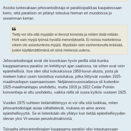
Asioita tuntevakaan jehovantodistaja ei paratiisipaikkaa kaupatessaan
kerro, että paratiisin on pitänyt toteutua hieman eri muodoissa jo
useamman kerran.
Tietty voi olla että myyjätär ei tiennyt koneista ja niiden iästä mitään.
Hoiti vain myyjä työnsä hyvällä menestyksellä. Ei noissa marketeissa
oikein ole asiantuntevia myyjiä. Myydään vain vanhentunutta krääsää,
joskin käyttämättömänä eli siinä mielessä uutena.
Jehovantodistajat eivät ole kovinkaan hyvin perillä siitä kuinka
kauppaamansa paratiisi on kehittynyt ajan saatossa, tai sitten ovat osin
epärehellisiä. Itse olen ollut kokouksissa 1950-luvun alusta, josta jäi
mieleen kaksi usein toistettua vuosilukua, jotka liittyivät vuoden 1925-
maailmanlopun saarnaamiseen. Neljännesvuosisadassa oli kuitenkin
1925-maailmanloppu unohdettu, mutta 1918 ja 1922 Cedar Pointin
konventteja ei oltu unohdettu, vaikka niillä oli suora kytkös vuoteen 1925.
Vuoden 1975 suhteen tietämättömyys ei voi olla sitä luokkaa, miten
jehovantodistajat asiaa vähättelevät, mukana on aimo annos
epärehellisyyttä. Se ei tietenkään ole yllätys kun tietää epärehellisyyden
olevan yksi Vt-seuran peruskulmakivistä.
Toisaalta jehovantodistajien kauppaama paratiisi olisi toteutuessaan