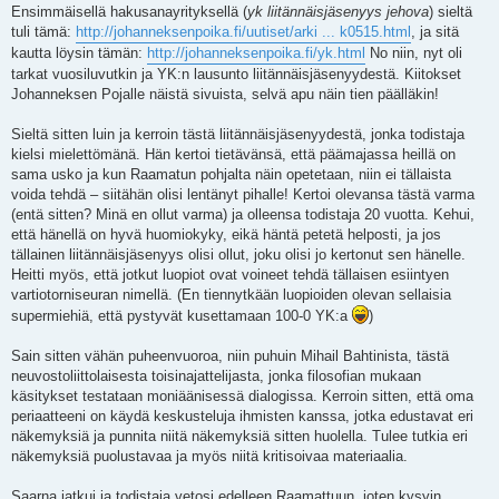
Ensimmäisellä hakusanayrityksellä (
yk liitännäisjäsenyys jehova
) sieltä
tuli tämä:
http://johanneksenpoika.fi/uutiset/arki ... k0515.html
, ja sitä
kautta löysin tämän:
http://johanneksenpoika.fi/yk.html
No niin, nyt oli
tarkat vuosiluvutkin ja YK:n lausunto liitännäisjäsenyydestä. Kiitokset
Johanneksen Pojalle näistä sivuista, selvä apu näin tien päälläkin!
Sieltä sitten luin ja kerroin tästä liitännäisjäsenyydestä, jonka todistaja
kielsi mielettömänä. Hän kertoi tietävänsä, että päämajassa heillä on
sama usko ja kun Raamatun pohjalta näin opetetaan, niin ei tällaista
voida tehdä – siitähän olisi lentänyt pihalle! Kertoi olevansa tästä varma
(entä sitten? Minä en ollut varma) ja olleensa todistaja 20 vuotta. Kehui,
että hänellä on hyvä huomiokyky, eikä häntä petetä helposti, ja jos
tällainen liitännäisjäsenyys olisi ollut, joku olisi jo kertonut sen hänelle.
Heitti myös, että jotkut luopiot ovat voineet tehdä tällaisen esiintyen
vartiotorniseuran nimellä. (En tiennytkään luopioiden olevan sellaisia
supermiehiä, että pystyvät kusettamaan 100-0 YK:a
)
Sain sitten vähän puheenvuoroa, niin puhuin Mihail Bahtinista, tästä
neuvostoliittolaisesta toisinajattelijasta, jonka filosofian mukaan
käsitykset testataan moniäänisessä dialogissa. Kerroin sitten, että oma
periaatteeni on käydä keskusteluja ihmisten kanssa, jotka edustavat eri
näkemyksiä ja punnita niitä näkemyksiä sitten huolella. Tulee tutkia eri
näkemyksiä puolustavaa ja myös niitä kritisoivaa materiaalia.
Saarna jatkui ja todistaja vetosi edelleen Raamattuun, joten kysyin,