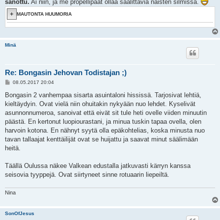
sanottu.
Ai niin, ja me propellipäät ollaa säälittäviä naisten silmissä.
MAUTONTA HUUMORIA
Minä
Re: Bongasin Jehovan Todistajan ;)
V
08.05.2017 20:04
i
e
Bongasin 2 vanhempaa sisarta asuintaloni hississä. Tarjosivat lehtiä,
s
kieltäydyin. Ovat vielä niin ohuitakin nykyään nuo lehdet. Kyselivät
t
i
asunnonnumeroa, sanoivat että eivät sit tule heti ovelle viiden minuutin
päästä. En kertonut luopiourastani, ja minua tuskin tapaa ovella, olen
harvoin kotona. En nähnyt syytä olla epäkohtelias, koska minusta nuo
tavan tallaajat kenttäilijät ovat se huijattu ja saavat minut säälimään
heitä.
Täällä Oulussa näkee Valkean edustalla jatkuvasti kärryn kanssa
seisovia tyyppejä. Ovat siirtyneet sinne rotuaarin liepeiltä.
Nina
SonOfJesus