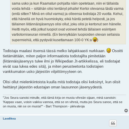
sama usko ja kun Raamatun pohjalta näin opetetaan, niin ei tällaista
voida tehdä – siitähän olisi lentänyt pihalle! Kertoi olevansa tästä varma
(entä sitten? Minä en ollut varma) ja olleensa todistaja 20 vuotta. Kehui,
että hänellä on hyvä huomiokyky, eikä häntä petetä helposti, ja jos
tällainen liitännäisjäsenyys olisi ollut, joku olisi jo kertonut sen hänelle.
Heitti myös, että jotkut luopiot ovat voineet tehdä tällaisen esiintyen
vartiotorniseuran nimellä. (En tiennytkään luopioiden olevan sellaisia
supermiehiä, että pystyvät kusettamaan 100-0 YK:a
)
Todistaja maalasi itsensä tässä melko lahjakkaasti nurkkaan.
Osoitti
tietämättään, miten paljon informaatiota todistajilta pimitetään
(liitännäisjäsenyys tulee ilmi jo Wikipedian Jt-artikkelissa, eli todistajat
eivät saa lukea edes sitä), ja miten perusteetonta todistajien
vankkumaton usko järjestön vilpittömyyteen on.
Olisi ollut mielenkiintoista kuulla mitä todistaja olisi keksinyt, kun olisit
heittänyt järjestön edustajan oman lausunnon jäsenyydestä.
"Jos Seura sanoisi minulle, että tämä kirja on musta vihreän sijaan, minä sanoisin:
'Kappas vaan, voisin vaikka vannoa, että se on vihreä, mutta jos Seura sanoo, että se
on musta, niin se on musta!'" - Bart Thompson - piirivalvoja
Laodikea