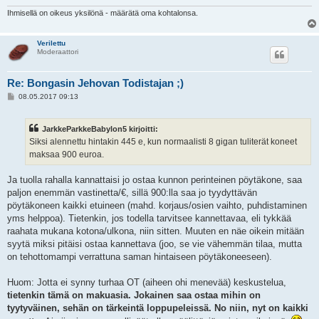
Ihmisellä on oikeus yksilönä - määrätä oma kohtalonsa.
Verilettu
Moderaattori
Re: Bongasin Jehovan Todistajan ;)
V
08.05.2017 09:13
i
e
s
JarkkeParkkeBabylon5 kirjoitti:
t
i
Siksi alennettu hintakin 445 e, kun normaalisti 8 gigan tuliterät koneet
maksaa 900 euroa.
Ja tuolla rahalla kannattaisi jo ostaa kunnon perinteinen pöytäkone, saa
paljon enemmän vastinetta/€, sillä 900:lla saa jo tyydyttävän
pöytäkoneen kaikki etuineen (mahd. korjaus/osien vaihto, puhdistaminen
yms helppoa). Tietenkin, jos todella tarvitsee kannettavaa, eli tykkää
raahata mukana kotona/ulkona, niin sitten. Muuten en näe oikein mitään
syytä miksi pitäisi ostaa kannettava (joo, se vie vähemmän tilaa, mutta
on tehottomampi verrattuna saman hintaiseen pöytäkoneeseen).
Huom: Jotta ei synny turhaa OT (aiheen ohi menevää) keskustelua,
tietenkin tämä on makuasia. Jokainen saa ostaa mihin on
tyytyväinen, sehän on tärkeintä loppupeleissä. No niin, nyt on kaikki