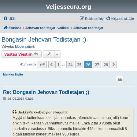
Veljesseura.org
UKK
Rekisteröidy
Kirjaudu sisään
Etusivu
Jehovan todistajat -valikko
Jehovan todistajat
Bongasin Jehovan Todistajan ;)
Valvoja:
Moderaattorit
Vastaa Viestiin
Sivu
26
/
28
1
24
25
26
27
28
Edellinen
Seuraava
417 viestiä
…
Markku Meilo
Re: Bongasin Jehovan Todistajan ;)
V
08.05.2017 03:05
i
e
s
JarkkeParkkeBabylon5 kirjoitti:
t
i
Myyjä ei kuitenkaan ollut järin innokas informoimaan minua, että kone
onkin tekniikaltaan vanhentunutta mallia. Ehkä 2 tai 3 vuotta ollut
marketin varastossa. Siksi alennettu hintakin 445 e, kun normaalisti 8
gigan tuliterät koneet maksaa 900 euroa.