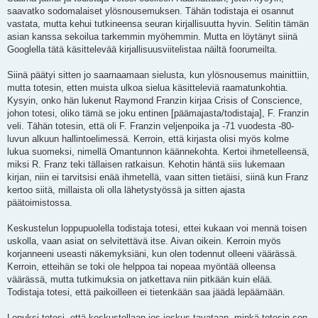
saavatko sodomalaiset ylösnousemuksen. Tähän todistaja ei osannut
vastata, mutta kehui tutkineensa seuran kirjallisuutta hyvin. Selitin tämän
asian kanssa sekoilua tarkemmin myöhemmin. Mutta en löytänyt siinä
Googlella tätä käsittelevää kirjallisuusviitelistaa näiltä foorumeilta.
Siinä päätyi sitten jo saarnaamaan sielusta, kun ylösnousemus mainittiin,
mutta totesin, etten muista ulkoa sielua käsitteleviä raamatunkohtia.
Kysyin, onko hän lukenut Raymond Franzin kirjaa Crisis of Conscience,
johon totesi, oliko tämä se joku entinen [päämajasta/todistaja], F. Franzin
veli. Tähän totesin, että oli F. Franzin veljenpoika ja -71 vuodesta -80-
luvun alkuun hallintoelimessä. Kerroin, että kirjasta olisi myös kolme
lukua suomeksi, nimellä Omantunnon käännekohta. Kertoi ihmetelleensä,
miksi R. Franz teki tällaisen ratkaisun. Kehotin häntä siis lukemaan
kirjan, niin ei tarvitsisi enää ihmetellä, vaan sitten tietäisi, siinä kun Franz
kertoo siitä, millaista oli olla lähetystyössä ja sitten ajasta
päätoimistossa.
Keskustelun loppupuolella todistaja totesi, ettei kukaan voi mennä toisen
uskolla, vaan asiat on selvitettävä itse. Aivan oikein. Kerroin myös
korjanneeni useasti näkemyksiäni, kun olen todennut olleeni väärässä.
Kerroin, etteihän se toki ole helppoa tai nopeaa myöntää olleensa
väärässä, mutta tutkimuksia on jatkettava niin pitkään kuin elää.
Todistaja totesi, että paikoilleen ei tietenkään saa jäädä lepäämään.
Lopuksi totesi, että keskustellaan jos joskus tavataan, minkä totesin sen