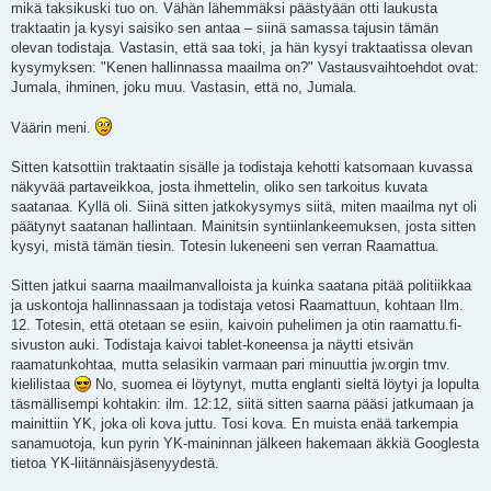
mikä taksikuski tuo on. Vähän lähemmäksi päästyään otti laukusta
traktaatin ja kysyi saisiko sen antaa – siinä samassa tajusin tämän
olevan todistaja. Vastasin, että saa toki, ja hän kysyi traktaatissa olevan
kysymyksen: "Kenen hallinnassa maailma on?" Vastausvaihtoehdot ovat:
Jumala, ihminen, joku muu. Vastasin, että no, Jumala.
Väärin meni.
Sitten katsottiin traktaatin sisälle ja todistaja kehotti katsomaan kuvassa
näkyvää partaveikkoa, josta ihmettelin, oliko sen tarkoitus kuvata
saatanaa. Kyllä oli. Siinä sitten jatkokysymys siitä, miten maailma nyt oli
päätynyt saatanan hallintaan. Mainitsin syntiinlankeemuksen, josta sitten
kysyi, mistä tämän tiesin. Totesin lukeneeni sen verran Raamattua.
Sitten jatkui saarna maailmanvalloista ja kuinka saatana pitää politiikkaa
ja uskontoja hallinnassaan ja todistaja vetosi Raamattuun, kohtaan Ilm.
12. Totesin, että otetaan se esiin, kaivoin puhelimen ja otin raamattu.fi-
sivuston auki. Todistaja kaivoi tablet-koneensa ja näytti etsivän
raamatunkohtaa, mutta selasikin varmaan pari minuuttia jw.orgin tmv.
kielilistaa
No, suomea ei löytynyt, mutta englanti sieltä löytyi ja lopulta
täsmällisempi kohtakin: ilm. 12:12, siitä sitten saarna pääsi jatkumaan ja
mainittiin YK, joka oli kova juttu. Tosi kova. En muista enää tarkempia
sanamuotoja, kun pyrin YK-maininnan jälkeen hakemaan äkkiä Googlesta
tietoa YK-liitännäisjäsenyydestä.