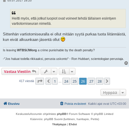
V
05.07.2017 16:20
i
e
s
t
i
Heitti myös, että jotkut luopiot ovat voineet tehdä tällaisen esiintyen
vartiotorniseuran nimellä.
Sittenhän vartiotorniseuralla ei ollut mitään syytä purkaa tuota liitännäistä,
kun eivät alkuunkaan jäsentä ollut
Is leaving
WTBS/JWorg
a crime punishable by the death penalty?
-"Jos haluat todella rikkaaksi, perusta uskonto" - Ron Hubbart, scientologian perustaja.
Vastaa Viestiin
Sivu
26
/
28
1
24
25
26
27
28
Edellinen
Seuraava
417 viestiä
…
Hyppää
Etusivu
Poista evästeet
Kaikki ajat ovat
UTC+03:00
Keskustelufoorumin ohjelmisto
phpBB
® Forum Software © phpBB Limited
Käännös: phpBB Suomi (lurttinen, harritapio, Pettis)
Yksityisyys
|
Ehdot