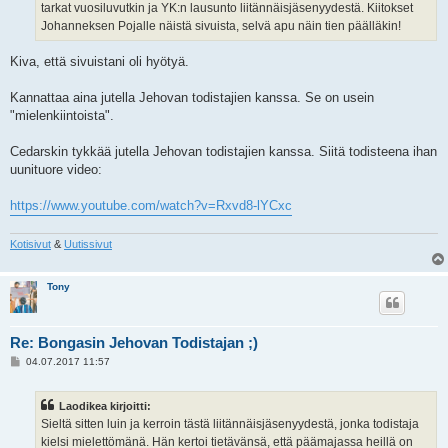
tarkat vuosiluvutkin ja YK:n lausunto liitännäisjäsenyydestä. Kiitokset
Johanneksen Pojalle näistä sivuista, selvä apu näin tien päälläkin!
Kiva, että sivuistani oli hyötyä.
Kannattaa aina jutella Jehovan todistajien kanssa. Se on usein
"mielenkiintoista".
Cedarskin tykkää jutella Jehovan todistajien kanssa. Siitä todisteena ihan
uunituore video:
https://www.youtube.com/watch?v=Rxvd8-lYCxc
Kotisivut
&
Uutissivut
Tony
Re: Bongasin Jehovan Todistajan ;)
V
04.07.2017 11:57
i
e
s
Laodikea kirjoitti:
t
i
Sieltä sitten luin ja kerroin tästä liitännäisjäsenyydestä, jonka todistaja
kielsi mielettömänä. Hän kertoi tietävänsä, että päämajassa heillä on