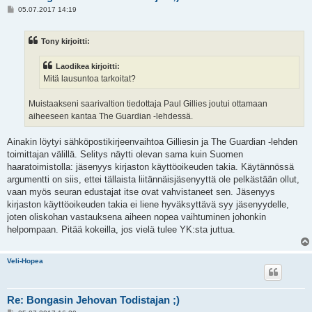
V
05.07.2017 14:19
i
e
s
Tony kirjoitti:
t
i
Laodikea kirjoitti:
Mitä lausuntoa tarkoitat?
Muistaakseni saarivaltion tiedottaja Paul Gillies joutui ottamaan
aiheeseen kantaa The Guardian -lehdessä.
Ainakin löytyi sähköpostikirjeenvaihtoa Gilliesin ja The Guardian -lehden
toimittajan välillä. Selitys näytti olevan sama kuin Suomen
haaratoimistolla: jäsenyys kirjaston käyttöoikeuden takia. Käytännössä
argumentti on siis, ettei tällaista liitännäisjäsenyyttä ole pelkästään ollut,
vaan myös seuran edustajat itse ovat vahvistaneet sen. Jäsenyys
kirjaston käyttöoikeuden takia ei liene hyväksyttävä syy jäsenyydelle,
joten oliskohan vastauksena aiheen nopea vaihtuminen johonkin
helpompaan. Pitää kokeilla, jos vielä tulee YK:sta juttua.
Veli-Hopea
Re: Bongasin Jehovan Todistajan ;)