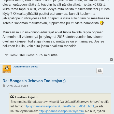
olevan epätodennäköistä, toivotin hyvät päivänjatkot. Tietäisikö täältä
kuka tämä tapaus olisi, voisin kysyä mitä näistä mainitsemistani jutuista
löytyi? Oikealta ylhäältä puuttui etuhammas, kun oli kuulemma
jalkapallopelin yhteydessä tullut tapeltua vielä silloin kun oli maailmassa.
Totesin sanoman merkitsevän, riippumatta puuttuvista hampaista
Minkään muun uskonnon edustajat eivät tuolla tavalla tarjoa oppiaan.
Aiemmin tuli väännettyä jo syksystä 2015 tämän vuoden kevääseen
ovellani käyneen todistajan kanssa, mutta se on eri tarina se. Jos se
halutaan kuulla, voin siitä jossain välissä tarinoida.
Edit: keskustelu kesti n. 35 minuuttia.
Johanneksen poika
Re: Bongasin Jehovan Todistajan ;)
V
04.07.2017 00:58
i
e
s
Laodikea kirjoitti:
t
i
Ensimmäisellä hakusanayrityksellä (
yk liitännäisjäsenyys jehova
) sieltä
tuli tämä:
http://johanneksenpoika.fi/uutiset/arki ... k0515.html
, ja sitä
kautta löysin tämän:
http://johanneksenpoika.fi/yk.html
No niin, nyt oli