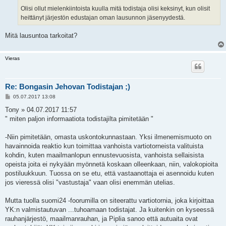
Olisi ollut mielenkiintoista kuulla mitä todistaja olisi keksinyt, kun olisit
heittänyt järjestön edustajan oman lausunnon jäsenyydestä.
Mitä lausuntoa tarkoitat?
Vieras
Re: Bongasin Jehovan Todistajan ;)
V
05.07.2017 13:08
i
e
Tony » 04.07.2017 11:57
s
" miten paljon informaatiota todistajilta pimitetään "
t
i
-Niin pimitetään, omasta uskontokunnastaan. Yksi ilmenemismuoto on
havainnoida reaktio kun toimittaa vanhoista vartiotorneista valituista
kohdin, kuten maailmanlopun ennustevuosista, vanhoista sellaisista
opeista joita ei nykyään myönnetä koskaan olleenkaan, niin, valokopioita
postiluukkuun. Tuossa on se etu, että vastaanottaja ei asennoidu kuten
jos vieressä olisi "vastustaja" vaan olisi enemmän utelias.
Mutta tuolla suomi24 -foorumilla on siteerattu vartiotornia, joka kirjoittaa
YK:n valmistautuvan ...tuhoamaan todistajat. Ja kuitenkin on kyseessä
rauhanjärjestö, maailmanrauhan, ja Piplia sanoo että autuaita ovat