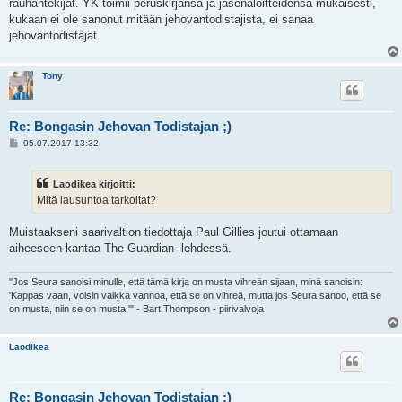
rauhantekijät. YK toimii peruskirjansa ja jäsenaloitteidensa mukaisesti,
kukaan ei ole sanonut mitään jehovantodistajista, ei sanaa
jehovantodistajat.
Tony
Re: Bongasin Jehovan Todistajan ;)
V
05.07.2017 13:32
i
e
s
Laodikea kirjoitti:
t
i
Mitä lausuntoa tarkoitat?
Muistaakseni saarivaltion tiedottaja Paul Gillies joutui ottamaan
aiheeseen kantaa The Guardian -lehdessä.
"Jos Seura sanoisi minulle, että tämä kirja on musta vihreän sijaan, minä sanoisin:
'Kappas vaan, voisin vaikka vannoa, että se on vihreä, mutta jos Seura sanoo, että se
on musta, niin se on musta!'" - Bart Thompson - piirivalvoja
Laodikea
Re: Bongasin Jehovan Todistajan ;)