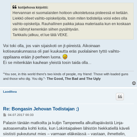
e
s
kotijehova kirjoitti:
t
i
Hervannan ei suomalaisten hoitoon ulkoistetussa pisteessä ei ketään.
Liekkö olleet vaihto-opiskelijoita, tosin miten todistelija voisi edes olla
vaihto-opiskelija. Rauhallinen paikka jakaa materiaalia kun en koskaan
ole nähnyt kenenkän siihen pysähtyvän.
Tarkkailu jatkuu, et lue tätä VEKE.
Voi toki olla, jos vain sijaiskoti on jt-piireistä. Aikoinaan
kotiseurakunnassa oli pari kuukautta eräs puolalainen tyttö vaihto-
oppilaana erään jt-perheen luona.
Ei se mitenkään kauhean yleistä tosin taida olla...
"You see, in this world there's two kinds of people, my friend: Those with loaded guns
and those who dig. You dig."-
The Good, The Bad and The Ugly
Laodikea
Re: Bongasin Jehovan Todistajan ;)
V
04.07.2017 00:33
i
e
Palasin tänään matkoilta ja kuljin Tampereella alkuiltapäivästä Linja-
s
autoasemalta kohti kotia, kun Lokintaipaleen lähistön hiekkatiellä käveli
t
i
siististi pukeutunut mies – varmaan eläkeiässä – vastaan, ihmettelin,