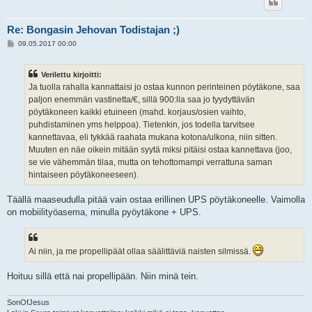
Re: Bongasin Jehovan Todistajan ;)
V
09.05.2017 00:00
i
e
s
Verilettu kirjoitti:
t
i
Ja tuolla rahalla kannattaisi jo ostaa kunnon perinteinen pöytäkone, saa
paljon enemmän vastinetta/€, sillä 900:lla saa jo tyydyttävän
pöytäkoneen kaikki etuineen (mahd. korjaus/osien vaihto,
puhdistaminen yms helppoa). Tietenkin, jos todella tarvitsee
kannettavaa, eli tykkää raahata mukana kotona/ulkona, niin sitten.
Muuten en näe oikein mitään syytä miksi pitäisi ostaa kannettava (joo,
se vie vähemmän tilaa, mutta on tehottomampi verrattuna saman
hintaiseen pöytäkoneeseen).
Täällä maaseudulla pitää vain ostaa erillinen UPS pöytäkoneelle. Vaimolla
on mobiilityöasema, minulla pyöytäkone + UPS.
Ai niin, ja me propellipäät ollaa säälittäviä naisten silmissä.
Hoituu sillä että nai propellipään. Niin minä tein.
SonOfJesus