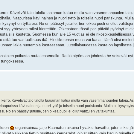
erro. Kävelivät talo talolta taajaman katua mutta vain vasemmanpuolen taloja
 pihalla. Naapurissa kävi nainen ja nuori tyttö ja toisella nuori pariskunta. Mul
kysynyt on tyttäresi. No en päässyt jutuille, tien oikea puoli ei ollut valittuje
eksi syy-yhteyden miksi kierretään. Oikeastaan tässä pari päivää pyörinyt miele
sta siis kastetta. Suomessa kun alle 15 vuotias ei ole rikosoikeudellisessa
ko siitä tuo vastuullisuus ikä. Eli oliko ensin muna vai kana. Tämä olisi miele
ta Suomen lakia nuorempia kastaessaan. Luterilaisuudessa kaste on lapsikaste 
ansijojen paikasta rautatieasemalla. Ratikkatyömaan johdosta he seisovät nyt
ä tungoksessa.
 kerro. Kävelivät talo talolta taajaman katua mutta vain vasemmanpuolen taloja. Asu
. Naapurissa kävi nainen ja nuori tyttö ja toisella nuori pariskunta. Mulla oli kysymy
si. No en päässyt jutuille, tien oikea puoli ei ollut valittujen valtakuntaa.
suksen
organisoimaa ja jo Raamatun aikoina hyväksi havaittu, joten siksi jäi
t olivat vaikkapa tietyn osoitteen kerrostalot, olivat sitten vain kadun toisella