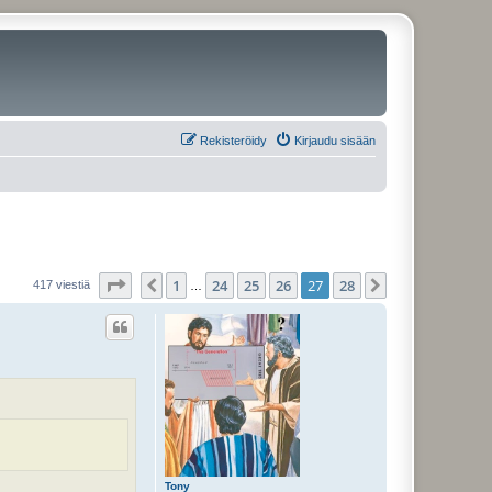
Rekisteröidy
Kirjaudu sisään
Sivu
27
/
28
1
24
25
26
27
28
Edellinen
Seuraava
417 viestiä
…
Tony