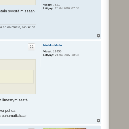
Viestit:
7521
Liittynyt:
28.04.2007 07:38
Jostain syystä missään
tä se on musta, niin se on
Y
l
ö
Markku Meilo
s
Viestit:
13450
Liittynyt:
24.04.2007 10:28
n ilmestymisestä.
 voi puhua
ta puhumattakaan.
Y
l
ö