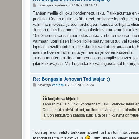
V
Kirjoittaja
kotijehova
»
17.02.2018 16:44
i
e
Tänään meillä oli joku kohdennettu isku. Paikkakuntaa en k
s
puolella. Odotin mutta eivät tulleet, no lienee kylmä jutella
t
i
valmiina mielessä ja tuon pikkutytön kanssa kulkijalta olisin 
Juuri kun luin Iltasanomista lapsiasiainvaltuutetun jutut k
15v Suomen kansalainen edes antaa vartiotorniseuran lupau
varmaan luterilaisen kirkon ripille pääsy perustuu vai tulee
lapsiasiainvaltuutetulta, eli rikkooko vartiotorniseurakun
näen ja koen erilailla, mitä ymmärrän jehovien kasteella.
Taidan muuten valittaa Tampereen kaupungille jehovien jal
jalankulkuväylää. Vai horjahdanko vahingossa kohti kärryj
Re: Bongasin Jehovan Todistajan ;)
V
Kirjoittaja
Verilettu
»
20.02.2018 09:34
i
e
s
kotijehova kirjoitti:
t
i
Tänään meillä oli joku kohdennettu isku. Paikkakuntaa en
Odotin mutta eivät tulleet, no lienee kylmä jutella pihalla
ja tuon pikkutytön kanssa kulkijalta olisin kysynyt on tyttäre
Todistajille on valittu tarkkaan alueet, onhan toiminta Jee
mahdollisuutta kysymyksiin.
Esim. itselläni olleet aluee