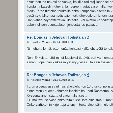
sivustoon jos uskosi on vahva, kaikilla todistajillahan se 
Torstaina katselin kärryjä Tampereen rautatieasemalla, kovin 
hyvin. Pitää tiistaina tarkkailla onko Lempäälän asemalla v
pysähtyy. Ulkomaantodistajien vakikärrypaikka Hervannasssa 
liian vähän höynäytettäviä liikkeellä. Vai ovatko ko todist
uskonnollisen suuntauksen johdosta jos palaavat.
Re: Bongasin Jehovan Todistajan ;)
V
Kirjoittaja
Vieras
»
07.04.2018 17:09
i
e
Niin ohuita lehtiä, etten enää kehtaisi kyllä lehtityötä tehd
s
t
i
Noh. Erikoista, että minut luopioksi tietävät pari vanhempa
sanan. Jopa ihan kaikessa ystävyydessä. Ja sain tosiaan 
Re: Bongasin Jehovan Todistajan ;)
V
Kirjoittaja
Vieras
»
21.06.2018 16:40
i
e
Turun alueuutisissa (ilmaisjakelulehti) on 13.6 uskonnollist
s
sinne meni) nuoret kehutaan innokkaiksi, pari Raamatun jae
t
i
Kyseenalainen saatta olla journalistisesti.
Ei ilmoitettu selvästi onko toimituksellista aineistoa / ilmoitu
Onko vartiotornin kirjoittaja-anonymiteetti yleensäkin ulotet