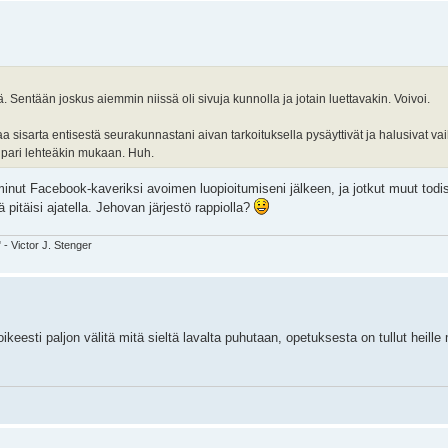
dä. Sentään joskus aiemmin niissä oli sivuja kunnolla ja jotain luettavakin. Voivoi.
paa sisarta entisestä seurakunnastani aivan tarkoituksella pysäyttivät ja halusivat 
 pari lehteäkin mukaan. Huh.
inut Facebook-kaveriksi avoimen luopioitumiseni jälkeen, ja jotkut muut todist
 pitäisi ajatella. Jehovan järjestö rappiolla?
" - Victor J. Stenger
 oikeesti paljon välitä mitä sieltä lavalta puhutaan, opetuksesta on tullut hei