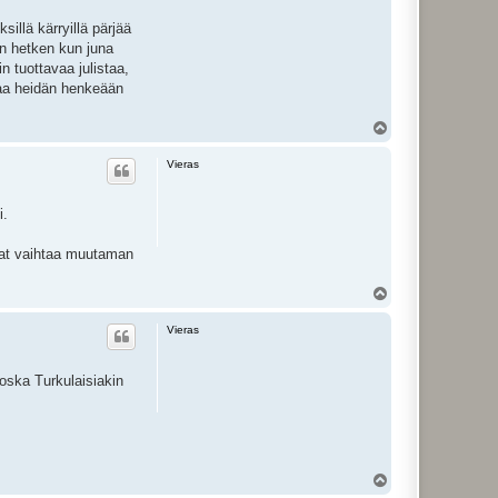
sillä kärryillä pärjää
en hetken kun juna
n tuottavaa julistaa,
hkaa heidän henkeään
Y
l
ö
Vieras
s
i.
ivat vaihtaa muutaman
Y
l
ö
Vieras
s
koska Turkulaisiakin
Y
l