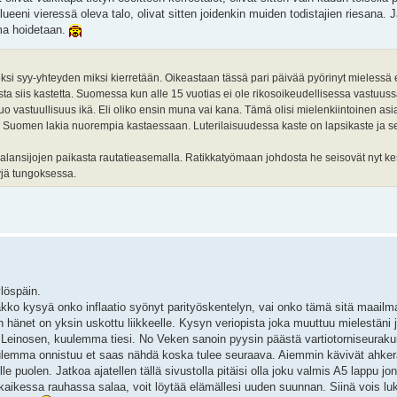
lueeni vieressä oleva talo, olivat sitten joidenkin muiden todistajien riesana. J
ma hoidetaan.
keksi syy-yhteyden miksi kierretään. Oikeastaan tässä pari päivää pyörinyt mielessä e
a siis kastetta. Suomessa kun alle 15 vuotias ei ole rikosoikeudellisessa vastuu
ä tuo vastuullisuus ikä. Eli oliko ensin muna vai kana. Tämä olisi mielenkiintoinen as
unta Suomen lakia nuorempia kastaessaan. Luterilaisuudessa kaste on lapsikaste ja 
alansijojen paikasta rautatieasemalla. Ratikkatyömaan johdosta he seisovät nyt ke
yjä tungoksessa.
löspäin.
 pakko kysyä onko inflaatio syönyt parityöskentelyn, vai onko tämä sitä maailm
un hänet on yksin uskottu liikkeelle. Kysyn veriopista joka muuttuu mielestäni j
 Leinosen, kuulemma tiesi. No Veken sanoin pyysin päästä vartiotorniseurak
Kuulemma onnistuu et saas nähdä koska tulee seuraava. Aiemmin kävivät ahker
e puolen. Jatkoa ajatellen tällä sivustolla pitäisi olla joku valmis A5 lappu jo
n kaikessa rauhassa salaa, voit löytää elämällesi uuden suunnan. Siinä vois lu