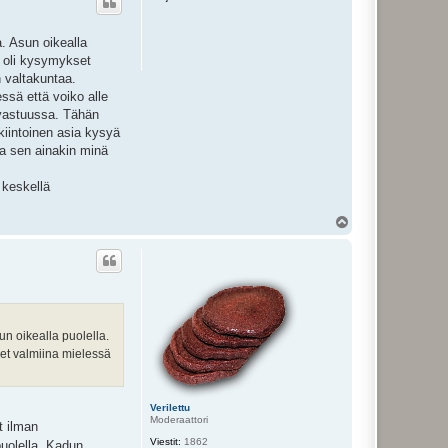
s
. Asun oikealla
la oli kysymykset
n valtakuntaa.
ssä että voiko alle
 vastuussa. Tähän
nkiintoinen asia kysyä
ja sen ainakin minä
 keskellä
Y
l
ö
s
n oikealla puolella.
kset valmiina mielessä
Verilettu
Moderaattori
t ilman
Viestit:
1862
 puolella. Kadun