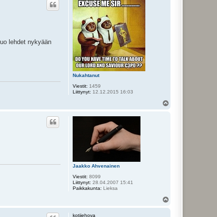
s
nuo lehdet nykyään
Nukahtanut
Viestit:
1459
Liittynyt:
12.12.2015 16:03
Y
l
ö
s
Jaakko Ahvenainen
Viestit:
8099
Liittynyt:
28.04.2007 15:41
Paikkakunta:
Lieksa
Y
l
ö
kotijehova