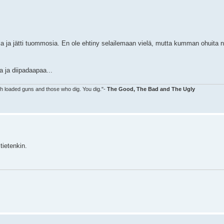
la ja jätti tuommosia. En ole ehtiny selailemaan vielä, mutta kumman ohuita 
a ja diipadaapaa...
ith loaded guns and those who dig. You dig."-
The Good, The Bad and The Ugly
ietenkin.