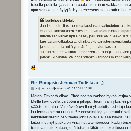
toisella puolella, ja samalla puolellakin, ihan vaikka oman a
ajan samoja kieltäytyjiä. Kyllä cheeseus tietää miten hom
kotijehova kirjoitti:
Juuri kun luin Iltasanomista lapsiasiainvaltuutetun jutut 
Suomen kansalainen edes antaa vartiotorniseuran lupaust
luterilaisen kirkon ripille pääsy perustuu vai tuleeko siit
lapsiasiainvaltuutetulta, eli rikkooko vartiotorniseurak
ja koen erilailla, mitä ymmärrän jehovien kasteella.
Taidan muuten valittaa Tampereen kaupungille jehovien j
jalankulkuväylää. Vai horjahdanko vahingossa kohti kärr
Re: Bongasin Jehovan Todistajan ;)
V
Kirjoittaja
kotijehova
»
07.04.2018 10:58
i
e
Moron, Pitkästä aikaa. Pitää nostaa vanhaa hyvää ketjua y
s
Meillä kävi ovella vartiotorninjakaja. Huom. vain yksi, eli
t
i
säästötoimintaa. Vai kävikö ovellani yliluotettu todistaja k
kuulemma ole muuttunut. Seuraavaksi kysyin tietääkö veli
henkilörekisteriin osoitteena jonka ovella ei saa käydä. 
laitaa mut nyt paska on virrannut alarinteeseen kadun toisell
torninvartijalle käteen, että tutustu tähän nettiosoittessee