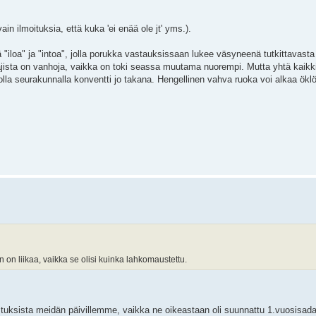
n ilmoituksia, että kuka 'ei enää ole jt' yms.).
iloa" ja "intoa", jolla porukka vastauksissaan lukee väsyneenä tutkittavasta k
jista on vanhoja, vaikka on toki seassa muutama nuorempi. Mutta yhtä kaikki,
lla seurakunnalla konventti jo takana. Hengellinen vahva ruoka voi alkaa öklö
 on liikaa, vaikka se olisi kuinka lahkomaustettu.
ista meidän päivillemme, vaikka ne oikeastaan oli suunnattu 1.vuosisadan kr