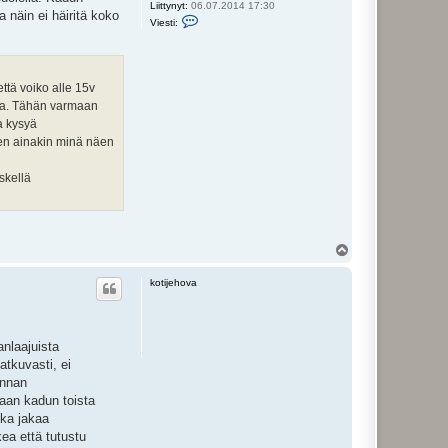
Liittynyt:
06.07.2014 17:30
a näin ei häiritä koko
V
Viesti:
i
e
s
t
i
ttä voiko alle 15v
V
e
ssa. Tähän varmaan
r
ia kysyä
i
l
sen ainakin minä näen
e
t
t
skellä
u
Y
l
ö
kotijehova
s
anlaajuista
atkuvasti, ei
unnan
aan kadun toista
nka jakaa
kea että tutustu