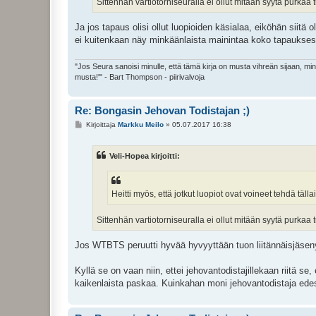
Sittenhän vartiotorniseuralla ei ollut mitään syytä purkaa 
Ja jos tapaus olisi ollut luopioiden käsialaa, eiköhän siitä 
ei kuitenkaan näy minkäänlaista mainintaa koko tapaukses
"Jos Seura sanoisi minulle, että tämä kirja on musta vihreän sijaan, mi
musta!'" - Bart Thompson - piirivalvoja
Re: Bongasin Jehovan Todistajan ;)
V
Kirjoittaja
Markku Meilo
»
05.07.2017 16:38
i
e
s
Veli-Hopea kirjoitti:
t
i
Heitti myös, että jotkut luopiot ovat voineet tehdä täll
Sittenhän vartiotorniseuralla ei ollut mitään syytä purkaa 
Jos WTBTS peruutti hyvää hyvyyttään tuon liitännäisjäseny
Kyllä se on vaan niin, ettei jehovantodistajillekaan riitä se,
kaikenlaista paskaa. Kuinkahan moni jehovantodistaja edes