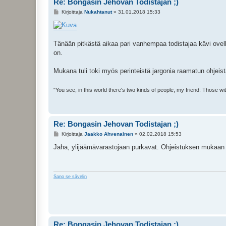
Re: Bongasin Jehovan Todistajan ;)
V
Kirjoittaja
Nukahtanut
»
31.01.2018 15:33
i
e
s
t
i
Tänään pitkästä aikaa pari vanhempaa todistajaa kävi ovel
on.
Mukana tuli toki myös perinteistä jargonia raamatun ohjeist
"You see, in this world there's two kinds of people, my friend: Those w
Re: Bongasin Jehovan Todistajan ;)
V
Kirjoittaja
Jaakko Ahvenainen
»
02.02.2018 15:53
i
e
Jaha, ylijäämävarastojaan purkavat. Ohjeistuksen mukaan t
s
t
i
Sano se sävelin
Re: Bongasin Jehovan Todistajan ;)