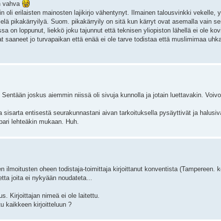
on vahva
oli erilaisten mainosten lajikirjo vähentynyt. Ilmainen talousvinkki vekelle, yk
ielä pikakärryilyä. Suom. pikakärryily on sitä kun kärryt ovat asemalla vain s
on loppunut, liekkö joku tajunnut että teknisen yliopiston lähellä ei ole kovi
ajat saaneet jo turvapaikan että enää ei ole tarve todistaa että muslimimaa u
ä. Sentään joskus aiemmin niissä oli sivuja kunnolla ja jotain luettavakin. Voivo
a sisarta entisestä seurakunnastani aivan tarkoituksella pysäyttivät ja halus
pari lehteäkin mukaan. Huh.
en ilmoitusten oheen todistaja-toimittaja kirjoittanut konventista (Tampereen. 
tta joita ei nykyään noudateta...
s. Kirjoittajan nimeä ei ole laitettu.
tu kaikkeen kirjoitteluun ?