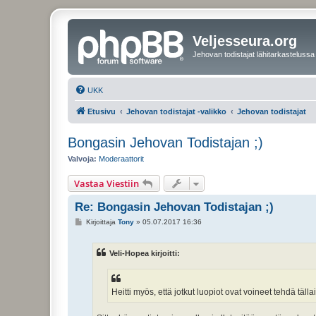
Veljesseura.org
Jehovan todistajat lähitarkastelussa
UKK
Etusivu
Jehovan todistajat -valikko
Jehovan todistajat
Bongasin Jehovan Todistajan ;)
Valvoja:
Moderaattorit
Vastaa Viestiin
Re: Bongasin Jehovan Todistajan ;)
V
Kirjoittaja
Tony
»
05.07.2017 16:36
i
e
s
Veli-Hopea kirjoitti:
t
i
Heitti myös, että jotkut luopiot ovat voineet tehdä täll