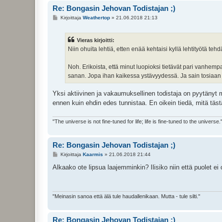
Re: Bongasin Jehovan Todistajan ;)
V
Kirjoittaja
Weathertop
»
21.06.2018 21:13
i
e
s
Vieras kirjoitti:
t
i
Niin ohuita lehtiä, etten enää kehtaisi kyllä lehtityötä teh
Noh. Erikoista, että minut luopioksi tietävät pari vanhem
sanan. Jopa ihan kaikessa ystävyydessä. Ja sain tosiaan
Yksi aktiivinen ja vakaumuksellinen todistaja on pyytänyt m
ennen kuin ehdin edes tunnistaa. En oikein tiedä, mitä tästä
"The universe is not fine-tuned for life; life is fine-tuned to the universe.
Re: Bongasin Jehovan Todistajan ;)
V
Kirjoittaja
Kaarmis
»
21.06.2018 21:44
i
e
Alkaako ote lipsua laajemminkin? Ilisiko niin että puolet ei
s
t
i
"Meinasin sanoa että älä tule haudallenikaan. Mutta - tule silti."
Re: Bongasin Jehovan Todistajan ;)