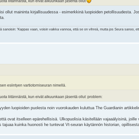
tuota liitännäistä, kun eivät alkuunkaan jäsentä ollut
olisi ollut maininta kirjallisuudessa - esimerkkinä luopioiden petollisuudesta. 
ta.
nä sanoisin: 'Kappas vaan, voisin vaikka vannoa, että se on vihreä, mutta jos Seura sanoo, et
aisen esiintyen vartiotorniseuran nimellä.
tuota liitännäistä, kun eivät alkuunkaan jäsentä ollut :problem:
yden luopioiden puolesta noin vuorokauden kuluttua The Guardianin artikkeli
 että ovat itselleen epärehellisisä. Ulkopuolisia käsitellään vajaaälyisinä, joille
 tajuaa kuinka huonosti he tuntevat Vt-seuran käytännön historian, opillises