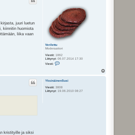
s
irjasta, juuri luetun
 kiinnitin huomiota
ttämään, liika vaan
Verilettu
Moderaattori
Viestit:
1862
Liittynyt:
06.07.2014 17:30
V
Viesti:
i
e
Y
s
l
t
ö
i
YksinäinenSusi
s
V
Viestit:
3808
e
Liittynyt:
19.06.2010 08:27
r
i
l
e
t
t
u
istityille ja siksi