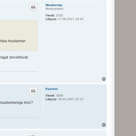
ö
Weathertop
s
Moderaattori
Viestit:
1532
Liittynyt:
17.06.2017 19:35
vaihtaa muutaman
ajat tervehtivät
Y
l
ö
Kaarmis
s
Viestit:
3909
Liittynyt:
29.04.2007 22:13
lle muotomenoja tms?
Y
l
ö