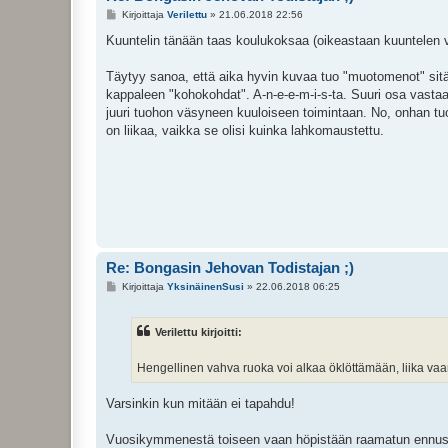
V
Kirjoittaja
Verilettu
»
21.06.2018 22:56
i
e
Kuuntelin tänään taas koulukoksaa (oikeastaan kuuntelen vai
s
t
i
Täytyy sanoa, että aika hyvin kuvaa tuo "muotomenot" sitä "
kappaleen "kohokohdat". A-n-e-e-m-i-s-ta. Suuri osa vastaa
juuri tuohon väsyneen kuuloiseen toimintaan. No, onhan tuo
on liikaa, vaikka se olisi kuinka lahkomaustettu.
Re: Bongasin Jehovan Todistajan ;)
V
Kirjoittaja
YksinäinenSusi
»
22.06.2018 06:25
i
e
s
Verilettu kirjoitti:
t
i
Hengellinen vahva ruoka voi alkaa öklöttämään, liika vaan
Varsinkin kun mitään ei tapahdu!
Vuosikymmenestä toiseen vaan höpistään raamatun ennustuks