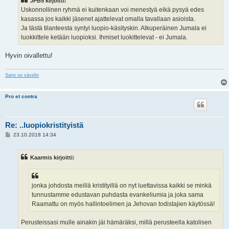
JPB5 kirjoitti:
t
i
Uskonnollinen ryhmä ei kuitenkaan voi menestyä eikä pysyä edes
kasassa jos kaikki jäsenet ajattelevat omalla tavallaan asioista.
Ja tästä tilanteesta syntyi luopio-käsityskin. Alkuperäinen Jumala ei
luokkittele ketään luopioksi. Ihmiset luokittelevat - ei Jumala.
Hyvin oivallettu!
Sano se sävelin
Pro et contra
Re: ..luopiokristityistä
V
23.10.2018 14:34
i
e
s
Kaarmis kirjoitti:
t
i
jonka johdosta meillä kristityillä on nyt luettavissa kaikki se minkä
tunnustamme edustavan puhdasta evankeliumia ja joka sama
Raamattu on myös hallintoelimen ja Jehovan todistajien käytössä!
Perusteissasi mulle ainakin jäi hämäräksi, millä perusteella katolisen