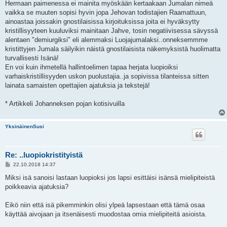
Hermaan paimenessa ei mainita myöskään kertaakaan Jumalan nimeä
vaikka se muuten sopisi hyvin jopa Jehovan todistajien Raamattuun,
ainoastaa joissakin gnostilaisissa kirjoituksissa joita ei hyväksytty
kristillisyyteen kuuluviksi mainitaan Jahve, tosin negatiivisessa sävyssä
alentaen "demiurgiksi" eli alemmaksi Luojajumalaksi..onneksemmme
kristittyjen Jumala säilyikin näistä gnostilaisista näkemyksistä huolimatta
turvallisesti Isänä!
En voi kuin ihmetellä hallintoelimen tapaa herjata luopioiksi
varhaiskristillisyyden uskon puolustajia..ja sopivissa tilanteissa sitten
lainata samaisten opettajien ajatuksia ja tekstejä!
* Artikkeli Johanneksen pojan kotisivuilla
YksinäinenSusi
Re: ..luopiokristityistä
V
22.10.2018 14:37
i
e
Miksi isä sanoisi lastaan luopioksi jos lapsi esittäisi isänsä mielipiteistä
s
poikkeavia ajatuksia?
t
i
Eikö niin että isä pikemminkin olisi ylpeä lapsestaan että tämä osaa
käyttää aivojaan ja itsenäisesti muodostaa omia mielipiteitä asioista.