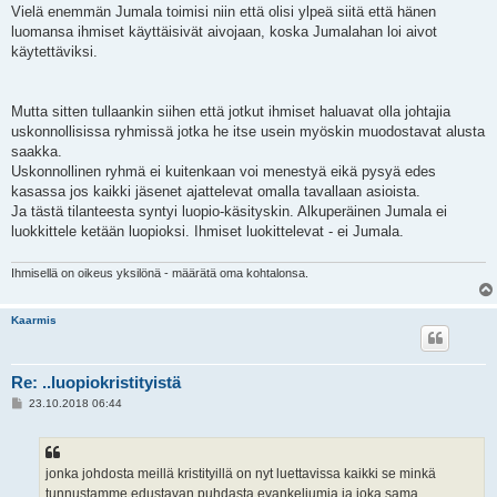
Vielä enemmän Jumala toimisi niin että olisi ylpeä siitä että hänen
luomansa ihmiset käyttäisivät aivojaan, koska Jumalahan loi aivot
käytettäviksi.
Mutta sitten tullaankin siihen että jotkut ihmiset haluavat olla johtajia
uskonnollisissa ryhmissä jotka he itse usein myöskin muodostavat alusta
saakka.
Uskonnollinen ryhmä ei kuitenkaan voi menestyä eikä pysyä edes
kasassa jos kaikki jäsenet ajattelevat omalla tavallaan asioista.
Ja tästä tilanteesta syntyi luopio-käsityskin. Alkuperäinen Jumala ei
luokkittele ketään luopioksi. Ihmiset luokittelevat - ei Jumala.
Ihmisellä on oikeus yksilönä - määrätä oma kohtalonsa.
Kaarmis
Re: ..luopiokristityistä
V
23.10.2018 06:44
i
e
s
t
i
jonka johdosta meillä kristityillä on nyt luettavissa kaikki se minkä
tunnustamme edustavan puhdasta evankeliumia ja joka sama