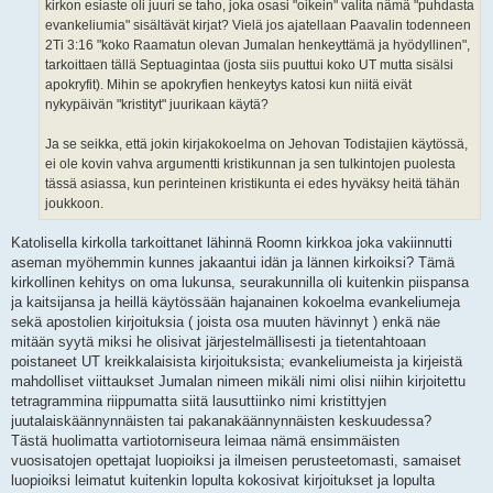
kirkon esiaste oli juuri se taho, joka osasi "oikein" valita nämä "puhdasta
evankeliumia" sisältävät kirjat? Vielä jos ajatellaan Paavalin todenneen
2Ti 3:16 "koko Raamatun olevan Jumalan henkeyttämä ja hyödyllinen",
tarkoittaen tällä Septuagintaa (josta siis puuttui koko UT mutta sisälsi
apokryfit). Mihin se apokryfien henkeytys katosi kun niitä eivät
nykypäivän "kristityt" juurikaan käytä?
Ja se seikka, että jokin kirjakokoelma on Jehovan Todistajien käytössä,
ei ole kovin vahva argumentti kristikunnan ja sen tulkintojen puolesta
tässä asiassa, kun perinteinen kristikunta ei edes hyväksy heitä tähän
joukkoon.
Katolisella kirkolla tarkoittanet lähinnä Roomn kirkkoa joka vakiinnutti
aseman myöhemmin kunnes jakaantui idän ja lännen kirkoiksi? Tämä
kirkollinen kehitys on oma lukunsa, seurakunnilla oli kuitenkin piispansa
ja kaitsijansa ja heillä käytössään hajanainen kokoelma evankeliumeja
sekä apostolien kirjoituksia ( joista osa muuten hävinnyt ) enkä näe
mitään syytä miksi he olisivat järjestelmällisesti ja tietentahtoaan
poistaneet UT kreikkalaisista kirjoituksista; evankeliumeista ja kirjeistä
mahdolliset viittaukset Jumalan nimeen mikäli nimi olisi niihin kirjoitettu
tetragrammina riippumatta siitä lausuttiinko nimi kristittyjen
juutalaiskäännynnäisten tai pakanakäännynnäisten keskuudessa?
Tästä huolimatta vartiotorniseura leimaa nämä ensimmäisten
vuosisatojen opettajat luopioiksi ja ilmeisen perusteetomasti, samaiset
luopioiksi leimatut kuitenkin lopulta kokosivat kirjoitukset ja lopulta