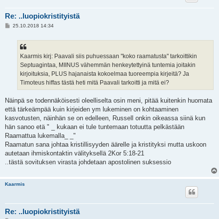
Re: ..luopiokristityistä
V
25.10.2018 14:34
i
e
s
t
i
Kaarmis kirj: Paavali siis puhuessaan "koko raamatusta" tarkoittikin
Septuagintaa, MIINUS vähemmän henkeytettyinä tuntemia joitakin
kirjoituksia, PLUS hajanaista kokoelmaa tuoreempia kirjeitä? Ja
Timoteus hiffas tästä heti mitä Paavali tarkoitti ja mitä ei?
Näinpä se todennäköisesti oleelliselta osin meni, pitää kuitenkin huomata
että tärkeämpää kuin kirjeiden ym lukeminen on kohtaaminen
kasvotusten, näinhän se on edelleen, Russell onkin oikeassa siinä kun
hän sanoo etä " _ kukaan ei tule tuntemaan totuutta pelkästään
Raamattua lukemalla_ _"
Raamatun sana johtaa kristillisyyden äärelle ja kristityksi mutta uskoon
autetaan ihmiskontaktin välityksellä 2Kor 5:18-21
..tästä sovituksen virasta johdetaan apostolinen suksessio
Kaarmis
Re: ..luopiokristityistä