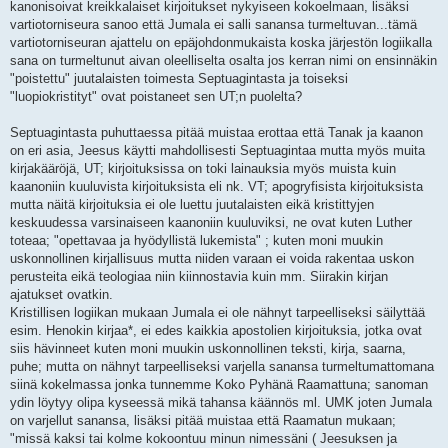
kanonisoivat kreikkalaiset kirjoitukset nykyiseen kokoelmaan, lisäksi
vartiotorniseura sanoo että Jumala ei salli sanansa turmeltuvan...tämä
vartiotorniseuran ajattelu on epäjohdonmukaista koska järjestön logiikalla
sana on turmeltunut aivan oleelliselta osalta jos kerran nimi on ensinnäkin
"poistettu" juutalaisten toimesta Septuagintasta ja toiseksi
"luopiokristityt" ovat poistaneet sen UT;n puolelta?
Septuagintasta puhuttaessa pitää muistaa erottaa että Tanak ja kaanon
on eri asia, Jeesus käytti mahdollisesti Septuagintaa mutta myös muita
kirjakääröjä, UT; kirjoituksissa on toki lainauksia myös muista kuin
kaanoniin kuuluvista kirjoituksista eli nk. VT; apogryfisista kirjoituksista
mutta näitä kirjoituksia ei ole luettu juutalaisten eikä kristittyjen
keskuudessa varsinaiseen kaanoniin kuuluviksi, ne ovat kuten Luther
toteaa; "opettavaa ja hyödyllistä lukemista" ; kuten moni muukin
uskonnollinen kirjallisuus mutta niiden varaan ei voida rakentaa uskon
perusteita eikä teologiaa niin kiinnostavia kuin mm. Siirakin kirjan
ajatukset ovatkin.
Kristillisen logiikan mukaan Jumala ei ole nähnyt tarpeelliseksi säilyttää
esim. Henokin kirjaa*, ei edes kaikkia apostolien kirjoituksia, jotka ovat
siis hävinneet kuten moni muukin uskonnollinen teksti, kirja, saarna,
puhe; mutta on nähnyt tarpeelliseksi varjella sanansa turmeltumattomana
siinä kokelmassa jonka tunnemme Koko Pyhänä Raamattuna; sanoman
ydin löytyy olipa kyseessä mikä tahansa käännös ml. UMK joten Jumala
on varjellut sanansa, lisäksi pitää muistaa että Raamatun mukaan;
"missä kaksi tai kolme kokoontuu minun nimessäni ( Jeesuksen ja