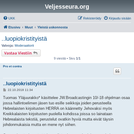
Veljesseura.org
UKK
Rekisteröidy
Kirjaudu sisään
Etusivu
Muut
Yleistä uskonnosta
..luopiokristityistä
Valvoja:
Moderaattorit
Vastaa Viestiin
9 viestiä • Sivu
1
/
1
Pro et contra
..luopiokristityistä
V
22.10.2018 11:34
i
e
Tuomas Yläjuurakko* käsittelee JW.Broadcastingin 10/-18 ohjelman osaa
s
jossa hallintoelimen jäsen tuo esille seikkoja joiden perusteella
t
i
Hebrelaisten kirjoitusten HERRA on käännetty Jehovaksi myös
Kreikkalaisten kirjoitusten puolella kohdissa joissa so lainataan
Hebrealaista tekstiä, perustelut ovatkin hyviä mutta eivät täysin
johdonmukaisia mutta en mene nyt siihen.