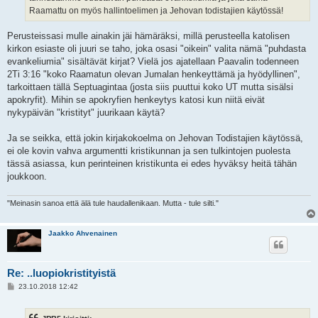
Raamattu on myös hallintoelimen ja Jehovan todistajien käytössä!
Perusteissasi mulle ainakin jäi hämäräksi, millä perusteella katolisen
kirkon esiaste oli juuri se taho, joka osasi "oikein" valita nämä "puhdasta
evankeliumia" sisältävät kirjat? Vielä jos ajatellaan Paavalin todenneen
2Ti 3:16 "koko Raamatun olevan Jumalan henkeyttämä ja hyödyllinen",
tarkoittaen tällä Septuagintaa (josta siis puuttui koko UT mutta sisälsi
apokryfit). Mihin se apokryfien henkeytys katosi kun niitä eivät
nykypäivän "kristityt" juurikaan käytä?
Ja se seikka, että jokin kirjakokoelma on Jehovan Todistajien käytössä,
ei ole kovin vahva argumentti kristikunnan ja sen tulkintojen puolesta
tässä asiassa, kun perinteinen kristikunta ei edes hyväksy heitä tähän
joukkoon.
"Meinasin sanoa että älä tule haudallenikaan. Mutta - tule silti."
Jaakko Ahvenainen
Re: ..luopiokristityistä
V
23.10.2018 12:42
i
e
s