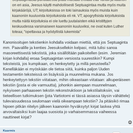
on eri asia, Jeesus käytti mahdollisesti Septuagintaa mutta myös muita
kirjakääröjä, UT; kirjoituksissa on toki lainauksia myös muista kuin
kaanoniin kuuluvista kirjoituksista eli nk. VT; apogryfisista kirjoituksista
mutta näitä kirjoituksia ei ole luettu juutalaisten eikä kristittyjen
keskuudessa varsinaiseen kaanoniin kuuluviksi, ne ovat kuten Luther
toteaa; "opettavaa ja hyödyllistä lukemista"
Kanonisoitujen tekstienkin kohdalla voidaan miettiä, että jos Septuaginta
mm. Paavalille ja kenties Jeesuksellekin kelpasi, mitä tulisi sanoa
masoreettisestä tekstistä, joka sisällöltään paikoitellen (esim. Jeremian
kirjan kohdalla) eroaa Septuagintan versiosta suurestikin? Kumpi
teksteistä, jos kumpikaan, on henkeytetty ja millä perusteella?
Kenelläkään ei myöskään ole tietoa siitä, kuinka paljon Uuden
testamentin teksteissä on lisäyksiä ja muunnelmia mukana. Jos
henkeytettyyn tekstiin viitataan, mihin oikeastaan viitataan: alkuperäiseen
tekstiin (josta ei ole varmuutta), johonkin aiempaan muunnelmaan,
nykyiseen parhaaseen tekstin rekonstruktioon ja tekstilaitoksiin, vai
tieteellisen tutkimuksen (jota Vartiotorni ei tässä asiassa täysin vähättele)
tulevaisuudessa seulomaan vielä oikeampaan tekstiin? Ja pitäisikö rimaa
hipoen pitkän riitelyn jälkeen kaanoniin hyväksytyt kirjat laskea yhtä
arvovaltaisiksi kuin laajaa suosiota jo varhaisemmassa vaiheessa
nauttineet kirjat?
Kaarmis