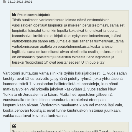
V
23.10.2018 20:01
i
e
s
Pro et contra kirjoitti:
t
i
Tästä huolimatta vartiotorniseura leimaa nämä ensimmäisten
vuosisatojen opettajat luopioiksi ja ilmeisen perusteetomasti, samaiset
luopioiksi leimatut kuitenkin lopulta kokosivat kirjoitukset ja lopulta
kanonisoivat kreikkalaiset kirjoitukset nykyiseen kokoelmaan, lisäksi
vartiotorniseura sanoo että Jumala ei salli sanansa turmeltuvan...tämä
vartiotorniseuran ajattelu on epäjohdonmukaista koska järjestön
logiikalla sana on turmeltunut aivan oleelliselta osalta jos kerran nimi
on ensinnäkin "poistettu" juutalaisten toimesta Septuagintasta ja
toiseksi "luopiokristityt" ovat poistaneet sen UT;n puolelta?
Vartiotorni suhtautuu varhaisiin krisittyihin kaksijakoisesti. 1. vuosisadan
kristityt ovat lähes palvottu ja pyhänä pidetty ryhmä, joka yhtenäisenä
laumana totteli 1. vuosisadan hallintoelintä eli apostoleja, kun nämä
matkavalvojien välityksellä jakoivat käskyjään 1. vuosisadan New
Yorkista eli Jerusalemista käsin. Mutta heti apostolien jälkeen 2.
vuosisadalla nimikristillinen seurakunta pikakelasi eteenpäin
luopumuksen aikaan. Vartiotornin maalaama kuva voi mennä läpi vain,
koska Jehovan todistajat eivät tunne kristinuskon historiaa juurikaan,
vaikka saattavat kuvitella tuntevansa.
Septuagintasta puhuttaessa pitää muistaa erottaa että Tanak ja kaanon