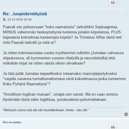
Re: ..luopiokristityistä
V
23.10.2018 20:30
i
e
Paavali siis puhuessaan "koko raamatusta" tarkoittikin Septuagintaa,
s
MIINUS vähemmän henkeytettyinä tuntemia joitakin kirjoituksia, PLUS
t
i
hajanaista kokoelmaa tuoreempia kirjeitä? Ja Timoteus hiffas tästä heti
mitä Paavali tarkoitti ja mitä ei?
Ja sitten kolmisensataa vuotta myöhemmin tulkittiin (Jumalan vahvassa
ohjauksessa, eli kymmenien vuosien riitelyillä ja neuvotteluilla) että
mitkähän kirjat ne sitten näistä oikein olivatkaan?
Ja tätä pidät Jumalan tarpeelliseksi toteamaksi marssijärjestykseksi
"varjella sanansa turmeltumattomana siinä kokoelmassa jonka tunnemme
Koko Pyhänä Raamattuna"?
"Kristillisen logiikan mukaan", sinäpä sen sanoit. Mä en vaan onnistu
löytämään tästä edes logiikkaa, jumaluudesta puhumattakaan.
"Meinasin sanoa että älä tule haudallenikaan. Mutta - tule silti."
Pro et contra