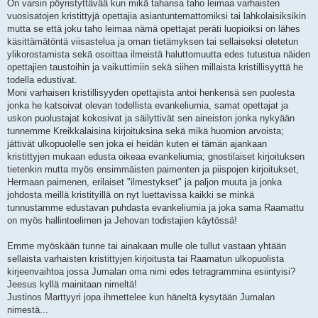
On varsin pöyristyttävää kun mikä tahansa taho leimaa varhaisten
vuosisatojen kristittyjä opettajia asiantuntemattomiksi tai lahkolaisiksikin
mutta se että joku taho leimaa nämä opettajat peräti luopioiksi on lähes
käsittämätöntä viisastelua ja oman tietämyksen tai sellaiseksi oletetun
ylikorostamista sekä osoittaa ilmeistä haluttomuutta edes tutustua näiden
opettajien taustoihin ja vaikuttimiin sekä siihen millaista kristillisyyttä he
todella edustivat.
Moni varhaisen kristillisyyden opettajista antoi henkensä sen puolesta
jonka he katsoivat olevan todellista evankeliumia, samat opettajat ja
uskon puolustajat kokosivat ja säilyttivät sen aineiston jonka nykyään
tunnemme Kreikkalaisina kirjoituksina sekä mikä huomion arvoista;
jättivät ulkopuolelle sen joka ei heidän kuten ei tämän ajankaan
kristittyjen mukaan edusta oikeaa evankeliumia; gnostilaiset kirjoituksen
tietenkin mutta myös ensimmäisten paimenten ja piispojen kirjoitukset,
Hermaan paimenen, erilaiset "ilmestykset" ja paljon muuta ja jonka
johdosta meillä kristityillä on nyt luettavissa kaikki se minkä
tunnustamme edustavan puhdasta evankeliumia ja joka sama Raamattu
on myös hallintoelimen ja Jehovan todistajien käytössä!
Emme myöskään tunne tai ainakaan mulle ole tullut vastaan yhtään
sellaista varhaisten kristittyjen kirjoitusta tai Raamatun ulkopuolista
kirjeenvaihtoa jossa Jumalan oma nimi edes tetragrammina esiintyisi?
Jeesus kyllä mainitaan nimeltä!
Justinos Marttyyri jopa ihmettelee kun häneltä kysytään Jumalan
nimestä...