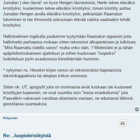
Jumalan ) olen läsnä" on kyse Hengen läsnäolosta; Henki tekee eläväksi
kristityksi, kuuleminen tekee eläväksi kristityksi, toinen kristitty auttaa
Jumalan Hengen avulla eläväksi kristityksi, pelkästään Raamatun
lukeminen ei tee ihmisestä uskossaan elävää vaikka saattaakin tehdä
kristityksi.
Hallintoelimen logiikalla joudumme tyytymään Raamatun rippeisiin joita
hallintoelin parhaansa mukaan sitten rekonstroi alkuperäiseen ja tulkitsee;
"Mitä Raamattu todella sanoo" mutta onko näin, ? Mielestäni ei ja tähän
epäjohdonmukaiseen ajatteluun ja siihen kuuluvaan "luopioksi"
luokitteluun pyrin avauksessa kiinnittämään huomion.
* nykyinen ns. Henokin kirjan versio on rekonstruktio hajanaisista
tekstinkappaleista tai etiopian kirkon versiosta
Sitten nk. UT; apogryfit joita on moninaisia eivät koskaan ole kuuluneet
kristittyjen kaanoniin, ne ovat suurelta osin "toista evankeliumia" jota
Paavalikin vakavasti varoittaa ottamasta vastaan; ne edustavat lähinnä
gnostilaisia suuntauksia
Polyester
Re: ..luopiokristityistä