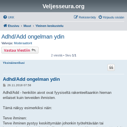
Veljesseura.org
UKK
Rekisteröidy
Kirjaudu sisään
Etusivu
Muut
Yleinen keskustelu
Adhd/Add ongelman ydin
Valvoja:
Moderaattorit
Vastaa Viestiin
2 viestiä • Sivu
1
/
1
YksinäinenSusi
Adhd/Add ongelman ydin
V
26.11.2018 07:58
i
e
Adhd/Add - henkilön aivot ovat fyysiseltä rakenteeltaankin hieman
s
erilaiset kuin terveiden ihmisten.
t
i
Tämä näkyy esimerkiksi näin:
Terve ihminen:
Terve ihminen pystyy keskittymään johonkin työtehtävään tai