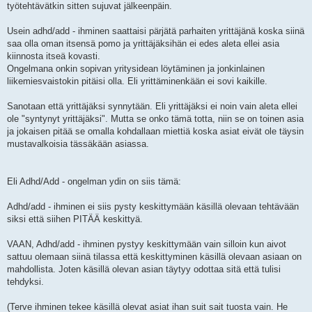
työtehtävätkin sitten sujuvat jälkeenpäin.
Usein adhd/add - ihminen saattaisi pärjätä parhaiten yrittäjänä koska siinä
saa olla oman itsensä pomo ja yrittäjäksihän ei edes aleta ellei asia
kiinnosta itseä kovasti.
Ongelmana onkin sopivan yritysidean löytäminen ja jonkinlainen
liikemiesvaistokin pitäisi olla. Eli yrittäminenkään ei sovi kaikille.
Sanotaan että yrittäjäksi synnytään. Eli yrittäjäksi ei noin vain aleta ellei
ole "syntynyt yrittäjäksi". Mutta se onko tämä totta, niin se on toinen asia
ja jokaisen pitää se omalla kohdallaan miettiä koska asiat eivät ole täysin
mustavalkoisia tässäkään asiassa.
Eli Adhd/Add - ongelman ydin on siis tämä:
Adhd/add - ihminen ei siis pysty keskittymään käsillä olevaan tehtävään
siksi että siihen PITÄÄ keskittyä.
VAAN, Adhd/add - ihminen pystyy keskittymään vain silloin kun aivot
sattuu olemaan siinä tilassa että keskittyminen käsillä olevaan asiaan on
mahdollista. Joten käsillä olevan asian täytyy odottaa sitä että tulisi
tehdyksi.
(Terve ihminen tekee käsillä olevat asiat ihan suit sait tuosta vain. He