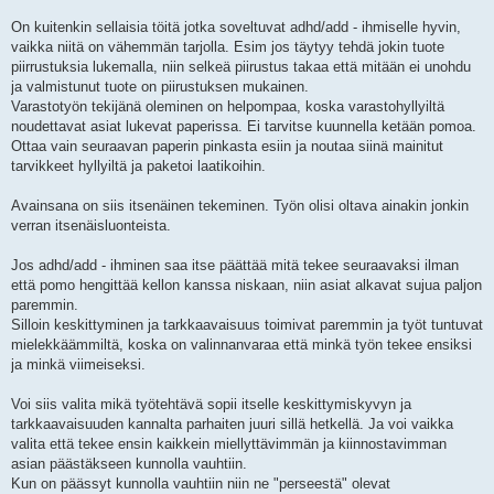
On kuitenkin sellaisia töitä jotka soveltuvat adhd/add - ihmiselle hyvin,
vaikka niitä on vähemmän tarjolla. Esim jos täytyy tehdä jokin tuote
piirrustuksia lukemalla, niin selkeä piirustus takaa että mitään ei unohdu
ja valmistunut tuote on piirustuksen mukainen.
Varastotyön tekijänä oleminen on helpompaa, koska varastohyllyiltä
noudettavat asiat lukevat paperissa. Ei tarvitse kuunnella ketään pomoa.
Ottaa vain seuraavan paperin pinkasta esiin ja noutaa siinä mainitut
tarvikkeet hyllyiltä ja paketoi laatikoihin.
Avainsana on siis itsenäinen tekeminen. Työn olisi oltava ainakin jonkin
verran itsenäisluonteista.
Jos adhd/add - ihminen saa itse päättää mitä tekee seuraavaksi ilman
että pomo hengittää kellon kanssa niskaan, niin asiat alkavat sujua paljon
paremmin.
Silloin keskittyminen ja tarkkaavaisuus toimivat paremmin ja työt tuntuvat
mielekkäämmiltä, koska on valinnanvaraa että minkä työn tekee ensiksi
ja minkä viimeiseksi.
Voi siis valita mikä työtehtävä sopii itselle keskittymiskyvyn ja
tarkkaavaisuuden kannalta parhaiten juuri sillä hetkellä. Ja voi vaikka
valita että tekee ensin kaikkein miellyttävimmän ja kiinnostavimman
asian päästäkseen kunnolla vauhtiin.
Kun on päässyt kunnolla vauhtiin niin ne "perseestä" olevat