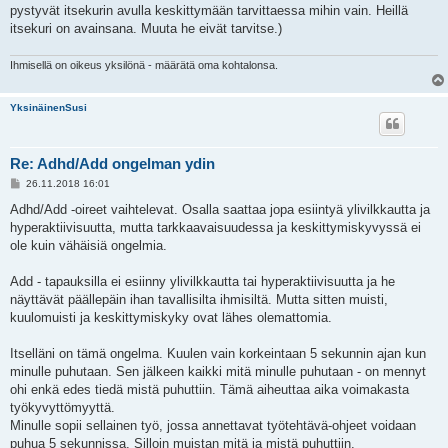
pystyvät itsekurin avulla keskittymään tarvittaessa mihin vain. Heillä
itsekuri on avainsana. Muuta he eivät tarvitse.)
Ihmisellä on oikeus yksilönä - määrätä oma kohtalonsa.
YksinäinenSusi
Re: Adhd/Add ongelman ydin
V
26.11.2018 16:01
i
e
Adhd/Add -oireet vaihtelevat. Osalla saattaa jopa esiintyä ylivilkkautta ja
s
hyperaktiivisuutta, mutta tarkkaavaisuudessa ja keskittymiskyvyssä ei
t
i
ole kuin vähäisiä ongelmia.
Add - tapauksilla ei esiinny ylivilkkautta tai hyperaktiivisuutta ja he
näyttävät päällepäin ihan tavallisilta ihmisiltä. Mutta sitten muisti,
kuulomuisti ja keskittymiskyky ovat lähes olemattomia.
Itselläni on tämä ongelma. Kuulen vain korkeintaan 5 sekunnin ajan kun
minulle puhutaan. Sen jälkeen kaikki mitä minulle puhutaan - on mennyt
ohi enkä edes tiedä mistä puhuttiin. Tämä aiheuttaa aika voimakasta
työkyvyttömyyttä.
Minulle sopii sellainen työ, jossa annettavat työtehtävä-ohjeet voidaan
puhua 5 sekunnissa. Silloin muistan mitä ja mistä puhuttiin.