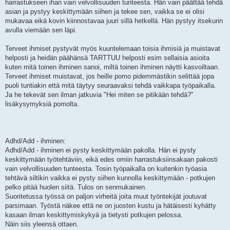
harrastukseen ihan vain velvollisuuden tunteesta. Hän vain päättää tehdä
asian ja pystyy keskittymään siihen ja tekee sen, vaikka se ei olisi
mukavaa eikä kovin kiinnostavaa juuri sillä hetkellä. Hän pystyy itsekurin
avulla viemään sen läpi.
Terveet ihmiset pystyvät myös kuuntelemaan toisia ihmisiä ja muistavat
helposti ja heidän päähänsä TARTTUU helposti esim sellaisia asioita
kuten mitä toinen ihminen sanoi, miltä toinen ihminen näytti kasvoiltaan.
Terveet ihmiset muistavat, jos heille pomo pidemmästikin selittää jopa
puoli tuntiakin että mitä täytyy seuraavaksi tehdä vaikkapa työpaikalla.
Ja he tekevät sen ilman jatkuvia "Hei miten se pitikään tehdä?"
lisäkysymyksiä pomolta.
Adhd/Add - ihminen:
Adhd/Add - ihminen ei pysty keskittymään pakolla. Hän ei pysty
keskittymään työtehtäviin, eikä edes omiin harrastuksiinsakaan pakosti
vain velvollisuuden tunteesta. Tosin työpaikalla on kuitenkin työasia
tehtävä siltikin vaikka ei pysty siihen kunnolla keskittymään - potkujen
pelko pitää huolen siitä. Tulos on senmukainen.
Suoritetussa työssä on paljon virheitä joita muut työntekijät joutuvat
parsimaan. Työstä näkee että ne on juosten kustu ja hätäisesti kyhätty
kasaan ilman keskittymiskykyä ja tietysti potkujen pelossa.
Näin siis yleensä ottaen.